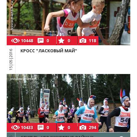
10448
0
0
118
КРОСС "ЛАСКОВЫЙ МАЙ"
15|05|2016
10433
0
0
294