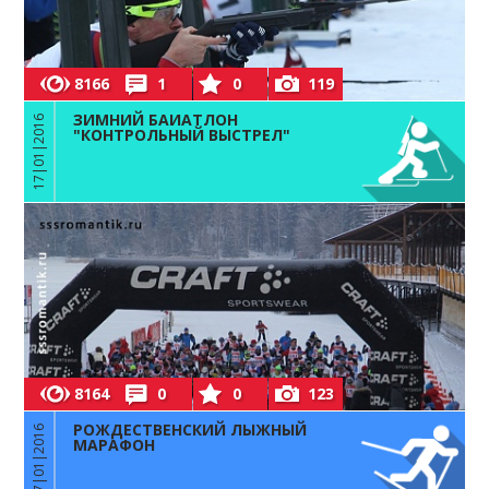
8166
1
0
119
ЗИМНИЙ БАИАТЛОН
17|01|2016
"КОНТРОЛЬНЫЙ ВЫСТРЕЛ"
8164
0
0
123
РОЖДЕСТВЕНСКИЙ ЛЫЖНЫЙ
07|01|2016
МАРАФОН