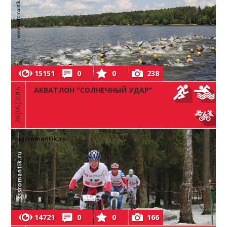
15151
0
0
238
АКВАТЛОН "СОЛНЕЧНЫЙ УДАР"
28|05|2016
14721
0
0
166