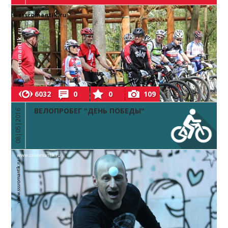
6032
0
0
109
ВЕЛОПРОБЕГ "ДЕНЬ ПОБЕДЫ"
08|05|2016