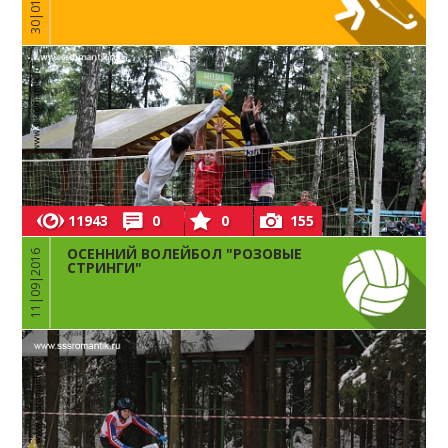
11943
0
0
155
ОСЕННИЙ ВОЛЕЙБОЛ "РОЗОВЫЕ
11|09|2016
СТРИНГИ"