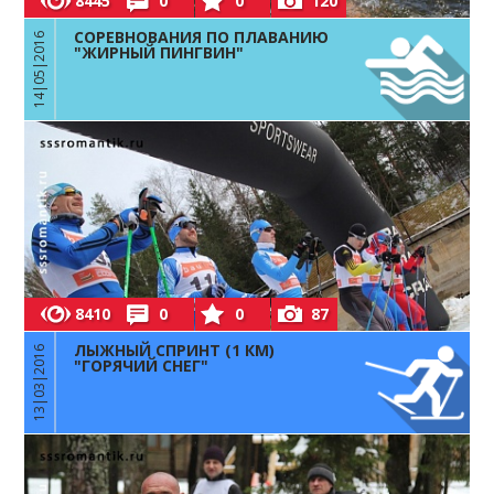
8445
0
0
120
СОРЕВНОВАНИЯ ПО ПЛАВАНИЮ
14|05|2016
"ЖИРНЫЙ ПИНГВИН"
8410
0
0
87
ЛЫЖНЫЙ СПРИНТ (1 КМ)
13|03|2016
"ГОРЯЧИЙ СНЕГ"