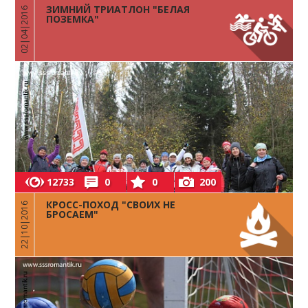
ЗИМНИЙ ТРИАТЛОН "БЕЛАЯ
02|04|2016
ПОЗЕМКА"
12733
0
0
200
КРОСС-ПОХОД "СВОИХ НЕ
22|10|2016
БРОСАЕМ"