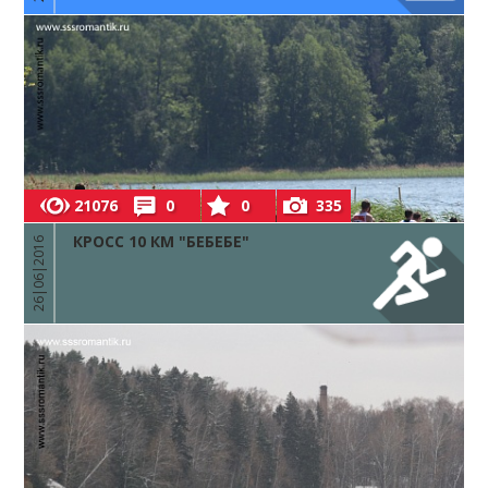
21076
0
0
335
КРОСС 10 КМ "БЕБЕБЕ"
26|06|2016