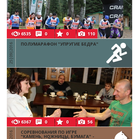
6535
0
0
110
ПОЛУМАРАФОН "УПРУГИЕ БЕДРА"
25|09|2016
6367
0
0
56
СОРЕВНОВАНИЯ ПО ИГРЕ
"КАМЕНЬ, НОЖНИЦЫ, БУМАГА" -