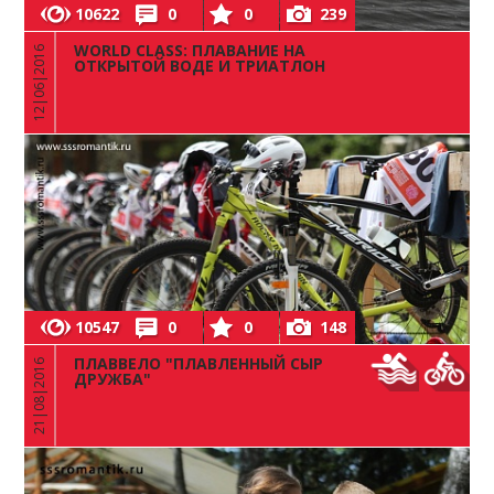
10622
0
0
239
WORLD CLASS: ПЛАВАНИЕ НА
12|06|2016
ОТКРЫТОЙ ВОДЕ И ТРИАТЛОН
10547
0
0
148
ПЛАВВЕЛО "ПЛАВЛЕННЫЙ СЫР
21|08|2016
ДРУЖБА"