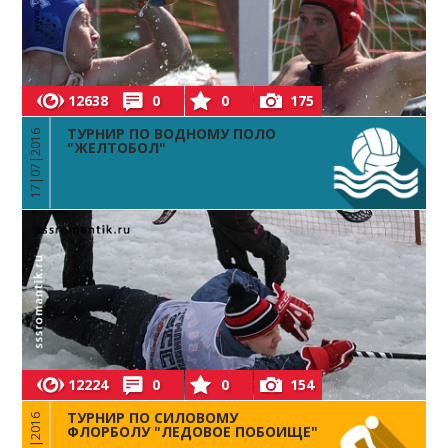
12638
0
0
175
ТУРНИР ПО ВОДНОМУ ПОЛО
17|07|2016
"ЖЕЛТОБОЛ"
12224
0
0
154
ТУРНИР ПО СИЛОВОМУ
30|01|2016
ФЛОРБОЛУ "ЛЕДОВОЕ ПОБОИЩЕ"