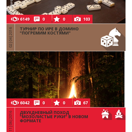
6149
0
0
103
ТУРНИР ПО ИРЕ В ДОМИНО
02|04|2016
"ПОГРЕМИМ КОСТЯМИ"
6042
0
0
67
ДВУХДНЕВНЫЙ ПОХОД
11|06|2016
"МОЗОЛИСТЫЕ РУКИ" В НОВОМ
ФОРМАТЕ