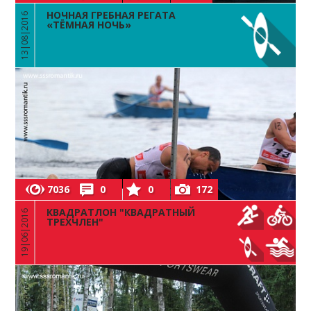
НОЧНАЯ ГРЕБНАЯ РЕГАТА
13|08|2016
«ТЁМНАЯ НОЧЬ»
7036
0
0
172
КВАДРАТЛОН "КВАДРАТНЫЙ
19|06|2016
ТРЕХЧЛЕН"