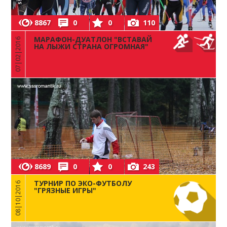
8867
0
0
110
МАРАФОН-ДУАТЛОН "ВСТАВАЙ
07|02|2016
НА ЛЫЖИ СТРАНА ОГРОМНАЯ"
8689
0
0
243
ТУРНИР ПО ЭКО-ФУТБОЛУ
08|10|2016
"ГРЯЗНЫЕ ИГРЫ"