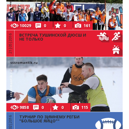
10029
0
0
161
ВСТРЕЧА ТУШИНСКОЙ ДЮСШ И
21|05|2016
НЕ ТОЛЬКО
9858
0
0
115
ТУРНИР ПО ЗИМНЕМУ РЕГБИ
13|02|2016
"БОЛЬШОЕ ЯЙЦО""