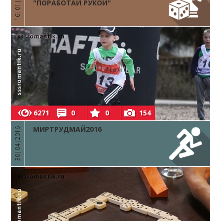
16|01|2016
"ПОРАБОТАЙ РУКОЙ"
6271
0
0
154
МИРТРУДМАЙ2016
30|04|2016