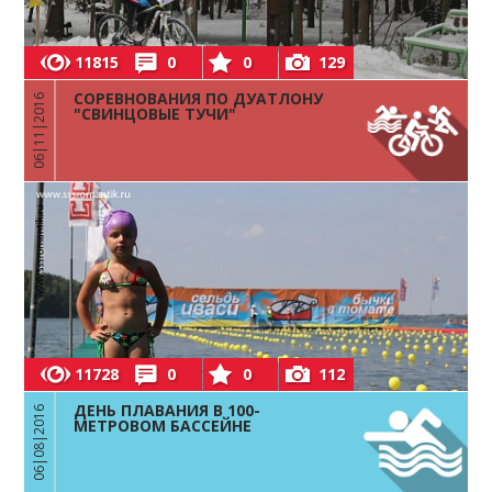
11815
0
0
129
СОРЕВНОВАНИЯ ПО ДУАТЛОНУ
06|11|2016
"СВИНЦОВЫЕ ТУЧИ"
11728
0
0
112
ДЕНЬ ПЛАВАНИЯ В 100-
06|08|2016
МЕТРОВОМ БАССЕЙНЕ