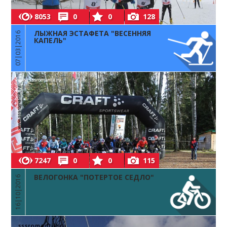
8053
0
0
128
ЛЫЖНАЯ ЭСТАФЕТА "ВЕСЕННЯЯ
07|03|2016
КАПЕЛЬ"
7247
0
0
115
ВЕЛОГОНКА "ПОТЕРТОЕ СЕДЛО"
16|10|2016