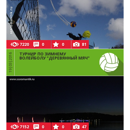
7220
0
0
81
ТУРНИР ПО ЗИМНЕМУ
19|03|2016
ВОЛЕЙБОЛУ "ДЕРЕВЯННЫЙ МЯЧ"
7152
0
0
47