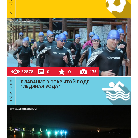
21|02|2016
22878
0
0
175
ПЛАВАНИЕ В ОТКРЫТОЙ ВОДЕ
18|09|2016
"ЛЕДЯНАЯ ВОДА"