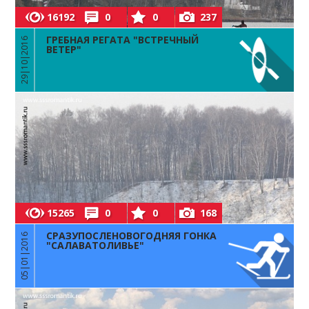
16192
0
0
237
ГРЕБНАЯ РЕГАТА "ВСТРЕЧНЫЙ
29|10|2016
ВЕТЕР"
15265
0
0
168
СРАЗУПОСЛЕНОВОГОДНЯЯ ГОНКА
05|01|2016
"САЛАВАТОЛИВЬЕ"