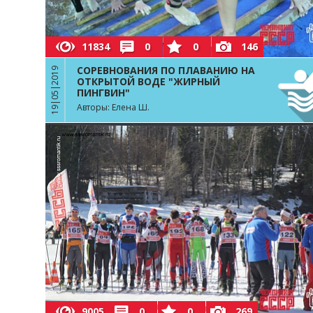
11834
0
0
146
СОРЕВНОВАНИЯ ПО ПЛАВАНИЮ НА
19|05|2019
ОТКРЫТОЙ ВОДЕ "ЖИРНЫЙ
ПИНГВИН"
Авторы: Елена Ш.
9005
0
0
269