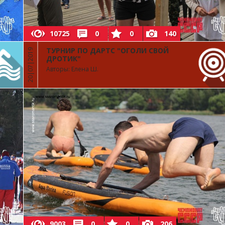
10725
0
0
140
ТУРНИР ПО ДАРТС "ОГОЛИ СВОЙ
20|07|2019
ДРОТИК"
Авторы: Елена Ш.
9003
0
0
206