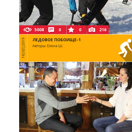
5008
0
0
216
ЛЕДОВОЕ ПОБОИЩЕ-1
16|02|2019
Авторы: Елена Ш.