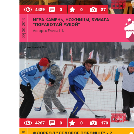
4489
0
0
87
ИГРА КАМЕНЬ, НОЖНИЦЫ, БУМАГА
09|03|2019
"ПОРАБОТАЙ РУКОЙ"
Авторы: Елена Ш.
4267
0
0
170
ФЛОРБОЛ "ЛЕДОВОЕ ПОБОИЩЕ" - 2