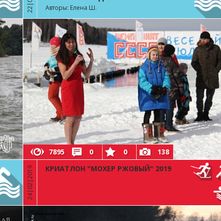
Авторы: Елена Ш.
7895
0
0
138
КРИАТЛОН "МОХЕР РЖОВЫЙ" 2019
24|02|2019