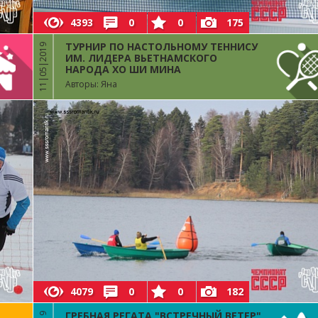
4393
0
0
175
ТУРНИР ПО НАСТОЛЬНОМУ ТЕННИСУ
11|05|2019
ИМ. ЛИДЕРА ВЬЕТНАМСКОГО
НАРОДА ХО ШИ МИНА
Авторы: Яна
4079
0
0
182
ГРЕБНАЯ РЕГАТА "ВСТРЕЧНЫЙ ВЕТЕР"