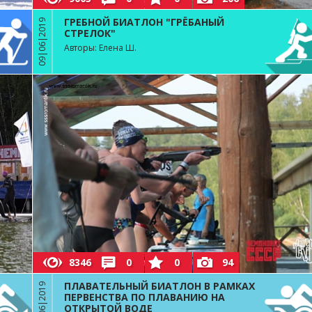
ГРЕБНОЙ БИАТЛОН "ГРЁБАНЫЙ
09|06|2019
СТРЕЛОК"
Авторы: Елена Ш.
8346
0
0
94
ПЛАВАТЕЛЬНЫЙ БИАТЛОН В РАМКАХ
22|06|2019
ПЕРВЕНСТВА ПО ПЛАВАНИЮ НА
ОТКРЫТОЙ ВОДЕ