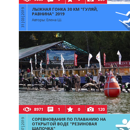
ЛЫЖНАЯ ГОНКА 30 КМ "ГУЛЯЙ,
31|03|2019
РАВНИНА" 2019
Авторы: Елена Ш.
8971
1
0
120
СОРЕВНОВАНИЯ ПО ПЛАВАНИЮ НА
06|07|2019
ОТКРЫТОЙ ВОДЕ "РЕЗИНОВАЯ
ШАПОЧКА"