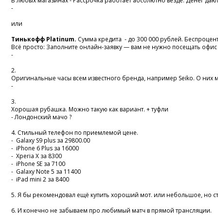
В любых магазинах - Рассрочка работает абсолютно везде. Денег дают 
-
или
Тинькофф Platinum.
Сумма кредита - до 300 000 рублей. Беспроцен
Всё просто: Заполните онлайн-заявку — вам не нужно посещать офиc 
-
2.
Оригинальные часы всем известного бренда, например Seiko. О них 
-
3.
Хорошая рубашка. Можно такую как вариант. + туфли
- Лондонский мачо ?
4. Стильный телефон по приемлемой цене.
- Galaxy S9 plus за 29800.00
- iPhone 6 Plus за 16000
- Xperia X за 8300
- iPhone SE за 7100
- Galaxy Note 5 за 11400
- iPad mini 2 за 8400
5. Я бы рекомендовал ещё купить хороший мот. или небольшое, но ст
6. И конечно не забываем про любимый матч в прямой трансляции.