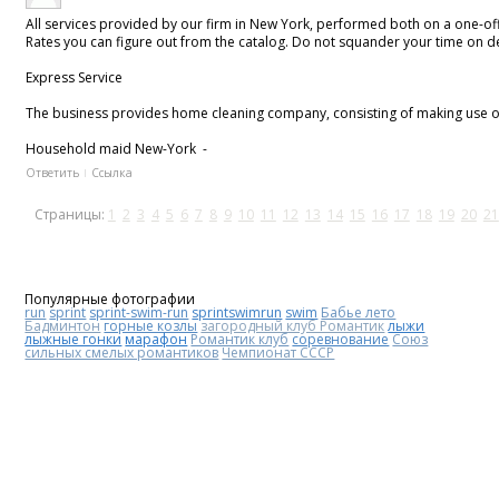
All services provided by our firm in New York, performed both on a one-off
Rates you can figure out from the catalog. Do not squander your time on dec
Express Service
The business provides home cleaning company, consisting of making use of ind
Household maid New-York -
Ответить
Ссылка
Страницы:
1
2
3
4
5
6
7
8
9
10
11
12
13
14
15
16
17
18
19
20
21
Популярные фотографии
run
sprint
sprint-swim-run
sprintswimrun
swim
Бабье лето
Бадминтон
горные козлы
загородный клуб Романтик
лыжи
лыжные гонки
марафон
Романтик клуб
соревнование
Союз
сильных смелых романтиков
Чемпионат СССР