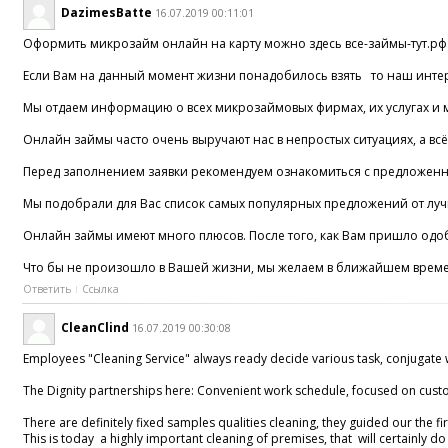
DazimesBatte
16.07.2019 00:11:01
Оформить микрозайм онлайн на карту можно здесь все-займы-тут.рф
Если Вам на данный момент жизни понадобилось взять то наш интерн
Мы отдаем информацию о всех микрозаймовых фирмах, их услугах и м
Онлайн займы часто очень выручают нас в непростых ситуациях, а всё
Перед заполнением заявки рекомендуем ознакомиться с предложенн
Мы подобрали для Вас список самых популярных предложений от лучши
Онлайн займы имеют много плюсов. После того, как Вам пришло одоб
Что бы не произошло в Вашей жизни, мы желаем в ближайшем време
Ответить
Ссылка
CleanClind
16.07.2019 00:30:08
Employees "Cleaning Service" always ready decide various task, conjugate w
The Dignity partnerships here: Convenient work schedule, focused on cus
There are definitely fixed samples qualities cleaning, they guided our the f
This is today a highly important cleaning of premises, that will certainl