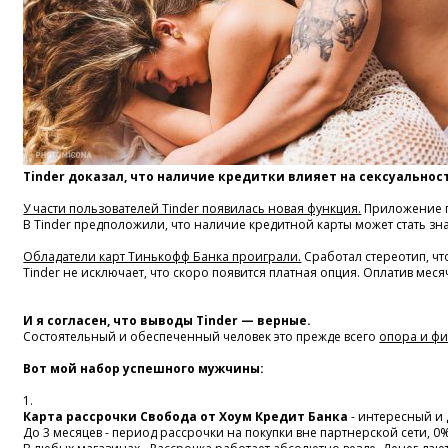
Tinder доказал, что наличие кредитки влияет на сексуальнос
У части пользователей Tinder появилась новая функция.
Приложение пр
В Tinder предположили, что наличие кредитной карты может стать зна
Обладатели карт Тинькофф Банка проиграли.
Сработал стереотип, чт
Tinder не исключает, что скоро появится платная опция. Оплатив мес
И я согласен, что выводы Tinder — верные.
Состоятельный и обеспеченный человек это прежде всего
опора и ф
Вот мой набор успешного мужчины:
1.
Карта рассрочки Свобода от Хоум Кредит Банка
- интересный и
До 3 месяцев - период рассрочки на покупки вне партнерской сети, 0%