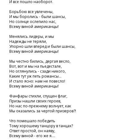
И все пошло наоборот.
Борьбою все увлечены,
И мы боролись - были шансы,
Но солнце ослепило нас,
Всему виной американцы!
Менялись лидеры, и мы
Надежды не теряли,
Упорно шли вперед и были шансы,
Всему виной американцы!
Мы честно бились, дергая весло,
Вот, вот и мы на пьедестале,
Но оглянулись - сзади никого,
Какие тут уж петь романсы...
И стало ясно: нам не повесло!
Всему виной американцы!
Фанфары стихли, спущен флаг,
Призы нашли своих героев,
Но нас по-прежнему волнует, как
Мы оказались за чертой призеров?!
Что помешало победить
Тому хорошему танцору в танцах?
Ответ простой, он наяву,
Всему виной - его же я....