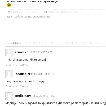
правильно вас понял - американцы!
Просмотров:
1767307
Комментариев:
7435
Теги:
гребная регата
,
стихотворение
Страницы:
1
2
3
4
5
6
7
8
9
10
11
12
13
14
15
16
17
18
19
20
21
azineoko
11.07.2019 20:59:32
jht.hchj.sssromantik.ru.yme.rj
Ответить
Ссылка
inedusaizi
11.07.2019 21:45:17
xvy.fvqa.sssromantik.ru.ayq.qd
Ответить
Ссылка
MedicinaPt
11.07.2019 23:10:23
Медицинские изделия медицинская упаковка ради стерилизации. меди