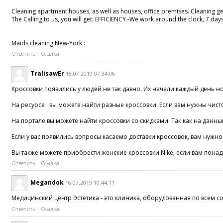
Cleaning apartment houses, as well as houses, office premises. Cleaning g
The Calling to us, you will get: EFFICIENCY -We work around the clock, 7 day
Maids cleaning New-York :
Ответить
Ссылка
TralisawEr
16.07.2019 07:34:06
Кроссовки появились у людей не так давно. Их начали каждый день н
На ресурсе вы можете найти разные кроссовки. Если вам нужны чисто 
На портале вы можете найти кроссовки со скидками. Так как на данны
Если у вас появились вопросы касаемо доставки кроссовок, вам нужно
Вы также можете приобрести женские кроссовки Nike, если вам понад
Ответить
Ссылка
Megandok
16.07.2019 10:44:11
Медицинский центр Эстетика - это клиника, оборудованная по всем
Ответить
Ссылка