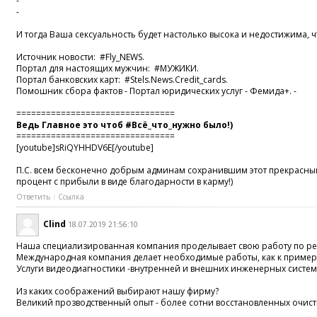
-
-
И тогда Ваша сексуальность будет настолько высока и недостижима, ч
Источник новости:
#Fly_NEWS
.
Портал для настоящих мужчин:
#МУЖИКИ
.
Портал банковских карт:
#Stels
.News.Credit_cards.
Помошник сбора фактов - Портал юридических услуг - Фемида+. -
================================
Ведь Главное это чтоб
#Всё_что_нужно
было!)
================================
[youtube]sRiQYHHDV6E[/youtube]
П.С. всем бесконечно добрым админам сохранившим этот прекрасны
процент с прибыли в виде благодарности в карму!)
Ответить
Ссылка
Clind
18.07.2019 21:56:10
Наша специализированная компания проделывает свою работу по рек
Международная компания делает необходимые работы, как к пример
Услуги видеодиагностики -внутренней и внешних инженерных систем
Из каких соображений выбирают нашу фирму?
Великий прозводственный опыт - более сотни восстановленных очист