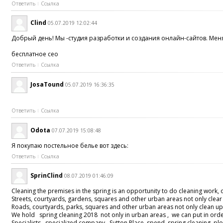
Ответить
Ссылка
Clind
05.07.2019 12:02:44
Добрый день! Мы -студия разработки и создания онлайн-сайтов. Мен
бесплатное сео
Ответить
Ссылка
JosaTound
05.07.2019 16:36:35
Ответить
Ссылка
Odota
07.07.2019 15:08:48
Я покупаю постельное белье вот здесь:
Ответить
Ссылка
SprinClind
08.07.2019 01:46:09
Cleaning the premises in the spring is an opportunity to do cleaning work, 
Streets, courtyards, gardens, squares and other urban areas not only clear 
Roads, courtyards, parks, squares and other urban areas not only clean up 
We hold spring cleaning 2018 not only in urban areas , we can put in ord
Specialists specialized company Sutton Place spend spring cleaning plo