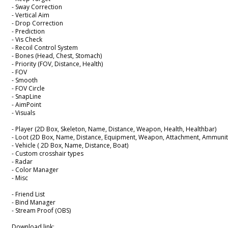
- Sway Correction
- Vertical Aim
- Drop Correction
- Prediction
- Vis Check
- Recoil Control System
- Bones (Head, Chest, Stomach)
- Priority (FOV, Distance, Health)
- FOV
- Smooth
- FOV Circle
- SnapLine
- AimPoint
- Visuals
- Player (2D Box, Skeleton, Name, Distance, Weapon, Health, Healthbar)
- Loot (2D Box, Name, Distance, Equipment, Weapon, Attachment, Ammunitio
- Vehicle ( 2D Box, Name, Distance, Boat)
- Custom crosshair types
- Radar
- Color Manager
- Misc
- Friend List
- Bind Manager
- Stream Proof (OBS)
Download link: