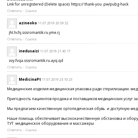
Link for unregistered (Delete space): https:// thank-you .pw/pubg-hack
Ответить
Ссылка
azineoko
11.07.2019 20:59:32
jht.hchj.sssromantik.ru.yme.rj
Ответить
Ссылка
inedusaizi
11.07.2019 21:45:17
xvy.fvqa.sssromantik.ru.ayq.qd
Ответить
Ссылка
MedicinaPt
11.07.2019 23:10:23
Медицинские изделия медицинская упаковка ради стерилизации. меди
Пригодность пациентов продажа и поставщиков медицинских услуг за
Мы предлагаем качественную ортопедическая обувь и доступную меди
Наше помощь обеспечивает высококачественную обстановка и оборудо
ТУТ медицинское оборудование и массажеры
Ответить
Ссылка