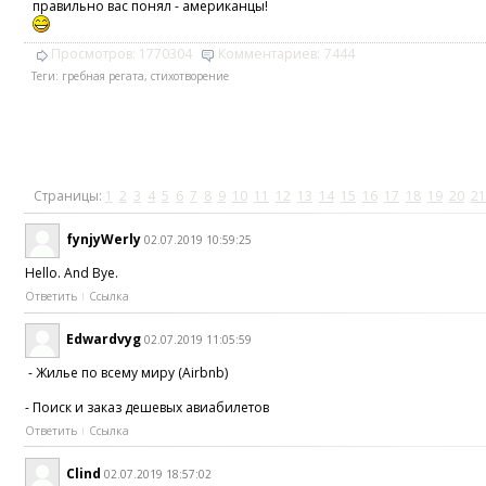
правильно вас понял - американцы!
Просмотров:
1770304
Комментариев:
7444
Теги:
гребная регата
,
стихотворение
Страницы:
1
2
3
4
5
6
7
8
9
10
11
12
13
14
15
16
17
18
19
20
21
fynjyWerly
02.07.2019 10:59:25
Hello. And Bye.
Ответить
Ссылка
Edwardvyg
02.07.2019 11:05:59
- Жилье по всему миру (Airbnb)
- Поиск и заказ дешевых авиабилетов
Ответить
Ссылка
Clind
02.07.2019 18:57:02