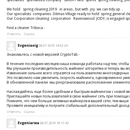
We hold spring cleaning 2019 in areas , but with joy we can tidy up .
Our specialists companies Ditmas Village ready to hold spring general cl
Our Corporation cleaning corporation Ravenswood JODY, is engaged sprin
Find a cleaner Tribeca :
Ответить
Ссылка
Evgeniaoig
08.07.2019 14:02:24
Знакомьтесь с новой версией CryptoTab -
В течение последних месяцев наша команда работала над тем, чтобы
Мы улучшили производительность майнинг алгоритма и теперь вы може
Изменения сильнее всего отразятся на пользователях многоядерных
Это позволило нам увеличить скорость майнинга, одновременно уме
В обновленной панели мы реорганизовали расположение элементов,
Наслаждайтесь еще более удобным и быстрым майнингом с новой ве
Приглашайте новых пользователей в свою майнинг сеть при помощи
Помните, что чем больше активных майнеров в вашей сети, тем выше
Проявите инициативу и получите стабильный дополнительный доход 
Ответить
Ссылка
Evgeniarwa
08.07.2019 18:17:43