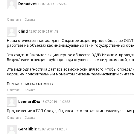
Denadvet
12.07.2019 02:56:42
Ответить
Ссылка
Clind
13.07.2019 21:01:18
Наша отечественная холдинг Открытое акционерное общество ОЦУТ
работает на объектах как индивидуальных так и государственных объе
Эта холдинг Закрытое акционерное общество ВДЛУ Искитим проводит
Видео/телеинспекция трубопровода осуществляем видеокамерой, кото
Эта видиодиагностика даёт все возможности для того, чтобы опреде
Хорошим положительным моментом системы телеинспекции считается е
Полная очистка скважин :
Ответить
Ссылка
LeonardDix
15.07.2019 11:02:38
Продвижение в ТОП Google, Яндекса – это тонкая и интеллектуальна
Ответить
Ссылка
Geraldbic
15.07.2019 11:02:57