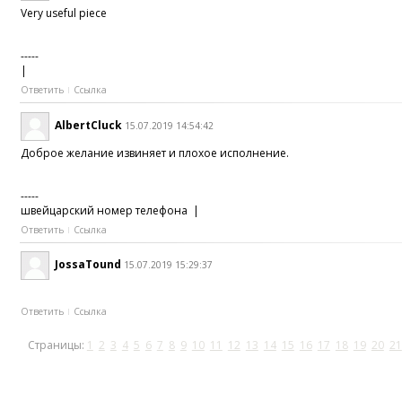
Very useful piece
-----
|
Ответить
Ссылка
AlbertCluck
15.07.2019 14:54:42
Доброе желание извиняет и плохое исполнение.
-----
швейцарский номер телефона |
Ответить
Ссылка
JossaTound
15.07.2019 15:29:37
Ответить
Ссылка
Страницы:
1
2
3
4
5
6
7
8
9
10
11
12
13
14
15
16
17
18
19
20
21