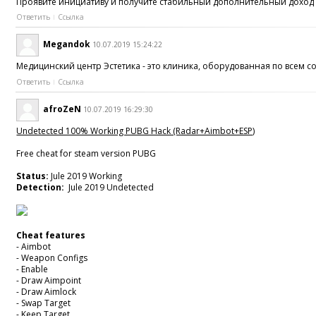
Проявите инициативу и получите стабильный дополнительный доход 
Ответить
Ссылка
Megandok
10.07.2019 15:24:22
Медицинский центр Эстетика - это клиника, оборудованная по всем
Ответить
Ссылка
afroZeN
10.07.2019 16:29:30
Undetected 100% Working PUBG Hack (Radar+Aimbot+ESP)
Free cheat for steam version PUBG
Status:
Jule 2019 Working
Detection:
Jule 2019 Undetected
Cheat features
- Aimbot
- Weapon Configs
- Enable
- Draw Aimpoint
- Draw Aimlock
- Swap Target
- Keep Target