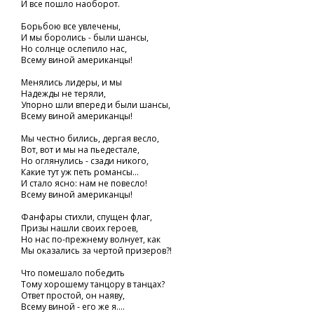
И все пошло наоборот.
Борьбою все увлечены,
И мы боролись - были шансы,
Но солнце ослепило нас,
Всему виной американцы!
Менялись лидеры, и мы
Надежды не теряли,
Упорно шли вперед и были шансы,
Всему виной американцы!
Мы честно бились, дергая весло,
Вот, вот и мы на пьедестале,
Но оглянулись - сзади никого,
Какие тут уж петь романсы...
И стало ясно: нам не повесло!
Всему виной американцы!
Фанфары стихли, спущен флаг,
Призы нашли своих героев,
Но нас по-прежнему волнует, как
Мы оказались за чертой призеров?!
Что помешало победить
Тому хорошему танцору в танцах?
Ответ простой, он наяву,
Всему виной - его же я....