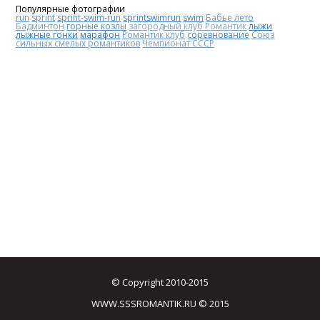
Популярные фотографии
run
sprint
sprint-swim-run
sprintswimrun
swim
Бабье лето
Бадминтон
горные козлы
загородный клуб Романтик
лыжи
лыжные гонки
марафон
Романтик клуб
соревнование
Союз
сильных смелых романтиков
Чемпионат СССР
© Copyright 2010-2015
WWW.SSSROMANTIK.RU © 2015