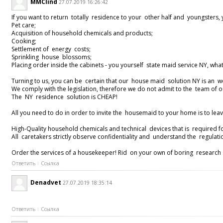
MMClind
27.07.2019 16:26:42
If you want to return totally residence to your other half and youngsters,
Pet care;
Acquisition of household chemicals and products;
Cooking;
Settlement of energy costs;
Sprinkling house blossoms;
Placing order inside the cabinets - you yourself state maid service NY, wha
Turning to us, you can be certain that our house maid solution NY is an wor
We comply with the legislation, therefore we do not admit to the team of
The NY residence solution is CHEAP!
All you need to do in order to invite the housemaid to your home is to lea
High-Quality household chemicals and technical devices that is required fo
All caretakers strictly observe confidentiality and understand the regula
Order the services of a housekeeper! Rid on your own of boring research
Ответить
Ссылка
Denadvet
27.07.2019 18:35:14
Ответить
Ссылка