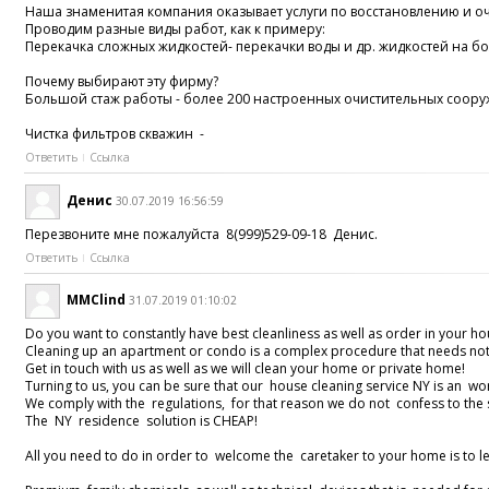
Наша знаменитая компания оказывает услуги по восстановлению и о
Проводим разные виды работ, как к примеру:
Перекачка сложных жидкостей- перекачки воды и др. жидкостей на б
Почему выбирают эту фирму?
Большой стаж работы - более 200 настроенных очистительных сооруж
Чистка фильтров скважин -
Ответить
Ссылка
Денис
30.07.2019 16:56:59
Перезвоните мне пожалуйста 8(999)529-09-18 Денис.
Ответить
Ссылка
MMClind
31.07.2019 01:10:02
Do you want to constantly have best cleanliness as well as order in your h
Cleaning up an apartment or condo is a complex procedure that needs not o
Get in touch with us as well as we will clean your home or private home!
Turning to us, you can be sure that our house cleaning service NY is an w
We comply with the regulations, for that reason we do not confess to the 
The NY residence solution is CHEAP!
All you need to do in order to welcome the caretaker to your home is to l