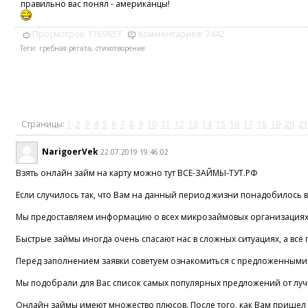
правильно вас понял - американцы!
Просмотров:
1769857
Комментариев:
7442
Теги:
гребная регата
,
стихотворение
Страницы:
1
2
3
4
5
6
7
8
9
10
11
12
13
14
15
16
17
18
19
20
21
NarigoerVek
22.07.2019 19:46:02
Взять онлайн займ на карту можно тут ВСЕ-ЗАЙМЫ-ТУТ.РФ
Если случилось так, что Вам на данный период жизни понадобилось в
Мы предоставляем информацию о всех микрозаймовых организациях, 
Быстрые займы иногда очень спасают нас в сложных ситуациях, а всё
Перед заполнением заявки советуем ознакомиться с предложенными 
Мы подобрали для Вас список самых популярных предложений от лучши
Онлайн займы имеют множество плюсов. После того, как Вам пришел п