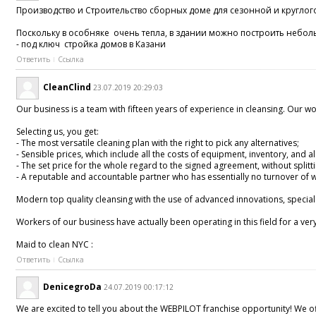
Производство и Строительство сборных доме для сезонной и круглог
Поскольку в особняке очень тепла, в здании можно построить небо
- под ключ стройка домов в Казани
Ответить
Ссылка
CleanClind
23.07.2019 20:29:03
Our business is a team with fifteen years of experience in cleansing. Our w
Selecting us, you get:
- The most versatile cleaning plan with the right to pick any alternatives;
- Sensible prices, which include all the costs of equipment, inventory, and
- The set price for the whole regard to the signed agreement, without splitti
- A reputable and accountable partner who has essentially no turnover of w
Modern top quality cleansing with the use of advanced innovations, special
Workers of our business have actually been operating in this field for a ve
Maid to clean NYC :
Ответить
Ссылка
DenicegroDa
24.07.2019 00:17:12
We are excited to tell you about the WEBPILOT franchise opportunity! We of