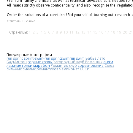
Premium family chemicals as well as technical devices that is needed for c
All maids strictly observe confidentiality and also recognize the regulat
Order the solutions of a caretaker! Rid yourself of burning out researc
Ответить
Ссылка
Страницы:
1
2
3
4
5
6
7
8
9
10
11
12
13
14
15
16
17
18
19
20
21
Популярные фотографии
run
sprint
sprint-swim-run
sprintswimrun
swim
Бабье лето
Бадминтон
горные козлы
загородный клуб Романтик
лыжи
лыжные гонки
марафон
Романтик клуб
соревнование
Союз
сильных смелых романтиков
Чемпионат СССР