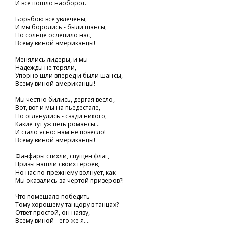
И все пошло наоборот.
Борьбою все увлечены,
И мы боролись - были шансы,
Но солнце ослепило нас,
Всему виной американцы!
Менялись лидеры, и мы
Надежды не теряли,
Упорно шли вперед и были шансы,
Всему виной американцы!
Мы честно бились, дергая весло,
Вот, вот и мы на пьедестале,
Но оглянулись - сзади никого,
Какие тут уж петь романсы...
И стало ясно: нам не повесло!
Всему виной американцы!
Фанфары стихли, спущен флаг,
Призы нашли своих героев,
Но нас по-прежнему волнует, как
Мы оказались за чертой призеров?!
Что помешало победить
Тому хорошему танцору в танцах?
Ответ простой, он наяву,
Всему виной - его же я....