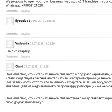
We propose to open your own business (web studio) IT franchise in your coun
Whatsapp: +79063121620
Ответить
Ссылка
Eyeadvet
24.07.2019 03:16:33
Ответить
Ссылка
Vinbuida
24.07.2019 11:02:30
Ремонт квартир
Ответить
Ссылка
Clind
24.07.2019 12:13:28
Нам известно, что интернет-знакомства часто могут разочаровывать,
Кстати существует классная альтернатива - интернет-страницы знако
Вне зависимости от того, где вы лично находитесь, в Нашем государс
Для этой цели не надо выполняться процедуру регистрации на web-сай
Нам известно, что интернет-знакомства частенько не доставляют хор
свою другую половинку?