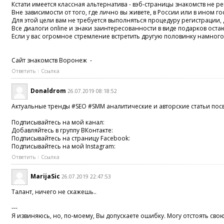
Кстати имеется классная альтернатива - вэб-страницы знакомств не 
Вне зависимости от того, где лично вы живете, в России или в ином 
Для этой цели вам не требуется выполняться процедуру регистрации, 
Все диалоги online и знаки заинтересованности в виде подарков ос
Если у вас огромное стремление встретить другую половинку намного
Сайт знакомств Воронеж -
Ответить
Ссылка
Donaldrom
26.07.2019 08:18:52
Актуальные тренды
#SEO
#SMM
аналитические и авторские статьи по
Подписывайтесь на мой канал:
Добавляйтесь в группу ВКонтакте:
Подписывайтесь на страницу Facebook:
Подписывайтесь на мой Instagram:
Ответить
Ссылка
MarijaSic
26.07.2019 22:47:53
Талант, ничего не скажешь..
---
Я извиняюсь, но, по-моему, Вы допускаете ошибку. Могу отстоять свою по