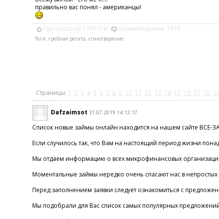
правильно вас понял - американцы!
Просмотров:
1761976
Комментариев:
7418
Теги:
гребная регата
,
стихотворение
Страницы:
1
2
3
4
5
6
7
8
9
10
11
12
13
14
15
16
17
18
1
Dafzaimsot
31.07.2019 14:12:17
Список новые займы онлайн находится на нашем сайте ВСЕ-
Если случилось так, что Вам на настоящий период жизни пона
Мы отдаем информацию о всех микрофинансовых организациях,
Моментальные займы нередко очень спасают нас в непростых с
Перед заполнением заявки следует ознакомиться с предложе
Мы подобрали для Вас список самых популярных предложений о