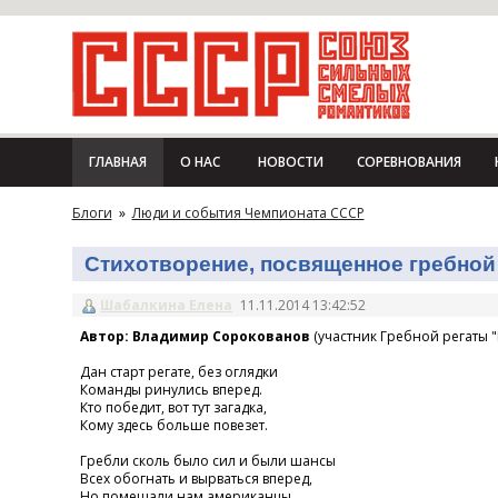
ГЛАВНАЯ
О НАС
НОВОСТИ
СОРЕВНОВАНИЯ
Блоги
»
Люди и события Чемпионата СССР
Стихотворение, посвященное гребной 
Шабалкина Елена
11.11.2014 13:42:52
Автор: Владимир Сорокованов
(участник Гребной регаты "
Дан старт регате, без оглядки
Команды ринулись вперед.
Кто победит, вот тут загадка,
Кому здесь больше повезет.
Гребли сколь было сил и были шансы
Всех обогнать и вырваться вперед,
Но помешали нам американцы,