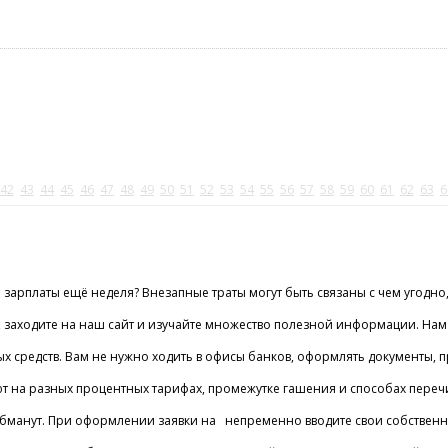
42
43
44
45
46
47
48
49
50
51
52
53
54
55
56
57
58
59
60
61
62
63
6
 до зарплаты ещё неделя? Внезапные траты могут быть связаны с чем уг
, заходите на наш сайт и изучайте множество полезной информации. На
х средств. Вам не нужно ходить в офисы банков, оформлять документы, п
 на разных процентных тарифах, промежутке гашения и способах перечи
нут. При оформлении заявки на непременно вводите свои собственные дан