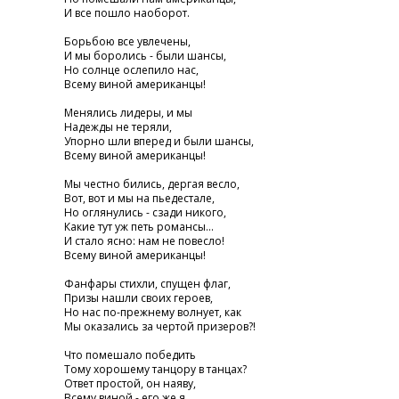
И все пошло наоборот.
Борьбою все увлечены,
И мы боролись - были шансы,
Но солнце ослепило нас,
Всему виной американцы!
Менялись лидеры, и мы
Надежды не теряли,
Упорно шли вперед и были шансы,
Всему виной американцы!
Мы честно бились, дергая весло,
Вот, вот и мы на пьедестале,
Но оглянулись - сзади никого,
Какие тут уж петь романсы...
И стало ясно: нам не повесло!
Всему виной американцы!
Фанфары стихли, спущен флаг,
Призы нашли своих героев,
Но нас по-прежнему волнует, как
Мы оказались за чертой призеров?!
Что помешало победить
Тому хорошему танцору в танцах?
Ответ простой, он наяву,
Всему виной - его же я....