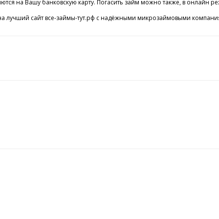
ся на Вашу банковскую карту. Погасить займ можно также, в онлайн режи
на лучший сайт все-займы-тут.рф с надёжными микрозаймовыми компани