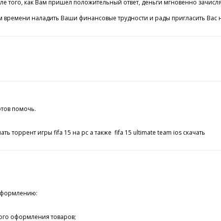
 того, как Вам пришел положительный ответ, деньги мгновенно зачисляют
 времени наладить Ваши финансовые трудности и рады пригласить Вас 
отов помочь.
ть торрент игры fifa 15 на pc а также fifa 15 ultimate team ios скачать
 оформлению:
ого оформления товаров;