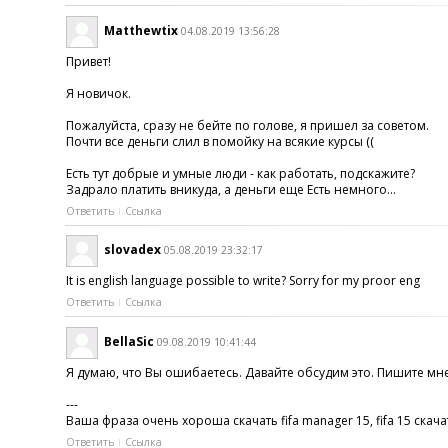
Matthewtix
04.08.2019 13:56:28
Привет!
Я новичок.
Пожалуйста, сразу не бейте по голове, я пришел за советом.
Почти все деньги слил в помойку на всякие курсы ((
Есть тут добрые и умные люди - как работать, подскажите?
Задрало платить вникуда, а деньги еще Есть немного...
Ответить
Ссылка
slovadex
05.08.2019 23:32:17
It is english language possible to write? Sorry for my proor eng
Ответить
Ссылка
BellaSic
09.08.2019 10:41:44
Я думаю, что Вы ошибаетесь. Давайте обсудим это. Пишите мн
---
Ваша фраза очень хороша скачать fifa manager 15, fifa 15 скача
Ответить
Ссылка