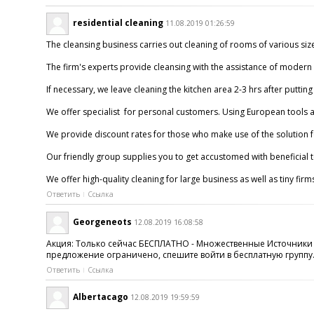
residential cleaning
11.08.2019 01:26:59
The cleansing business carries out cleaning of rooms of various siz
The firm's experts provide cleansing with the assistance of modern 
If necessary, we leave cleaning the kitchen area 2-3 hrs after puttin
We offer specialist for personal customers. Using European tools an
We provide discount rates for those who make use of the solution for 
Our friendly group supplies you to get accustomed with beneficial te
We offer high-quality cleaning for large business as well as tiny fir
Ответить
Ссылка
Georgeneots
12.08.2019 16:08:58
Акция: Только сейчас БЕСПЛАТНО - Множественные Источники
предложение ограничено, спешите войти в бесплатную группу
Ответить
Ссылка
Albertacago
12.08.2019 19:59:59