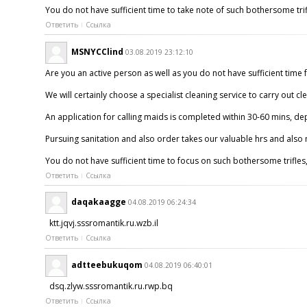
You do not have sufficient time to take note of such bothersome trifl
Ответить
Ссылка
MSNYCClind
03.08.2019 23:12:10
Are you an active person as well as you do not have sufficient time f
We will certainly choose a specialist cleaning service to carry out cl
An application for calling maids is completed within 30-60 mins, de
Pursuing sanitation and also order takes our valuable hrs and also m
You do not have sufficient time to focus on such bothersome trifles,
Ответить
Ссылка
daqakaagge
04.08.2019 06:24:34
ktt.jqvj.sssromantik.ru.wzb.il
Ответить
Ссылка
adtteebukuqom
04.08.2019 06:40:01
dsq.zlyw.sssromantik.ru.rwp.bq
Ответить
Ссылка