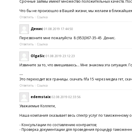
Срочные займы имеют множество положительных качеств. После
Что бы не произошло в Вашей жизни, мы желаем в ближайшем
Ответить
Ссылка
Денис
01.08.2019 17:44:50
Перезвоните мне пожалуйста 8 (953)367-35-45 Денис.
Ответить
Ссылка
OlgaSic
01.08.2019 23:12:23
Извините за то, что вмешиваюсь… Мне знакома эта ситуация. Г
---
Это переходит все границы. скачать fifa 15 через медиа гет, скача
Ответить
Ссылка
edemstaix
02.08.2019 02:33:56
Уважаемые Коллеги,
Наша компания оказывает весь спектр услуг по таможенному
- Консультации по составлению контрактов;
- Проверка документации для проведения процедур таможенн