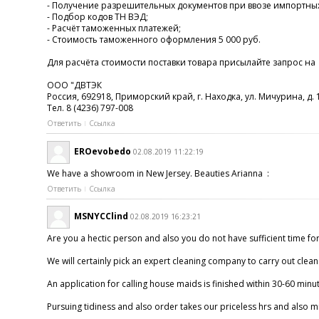
- Получение разрешительных документов при ввозе импортны
- Подбор кодов ТН ВЭД;
- Расчёт таможенных платежей;
- Стоимость таможенного оформления 5 000 руб.
Для расчёта стоимости поставки товара присылайте запрос н
ООО "ДВТЭК
Россия, 692918, Приморский край, г. Находка, ул. Мичурина, д. 1
Тел. 8 (4236) 797-008
Ответить
Ссылка
EROevobedo
02.08.2019 11:22:19
We have a showroom in New Jersey. Beauties Arianna :
Ответить
Ссылка
MSNYCClind
02.08.2019 16:23:21
Are you a hectic person and also you do not have sufficient time for 
We will certainly pick an expert cleaning company to carry out cleansi
An application for calling house maids is finished within 30-60 minut
Pursuing tidiness and also order takes our priceless hrs and also mi