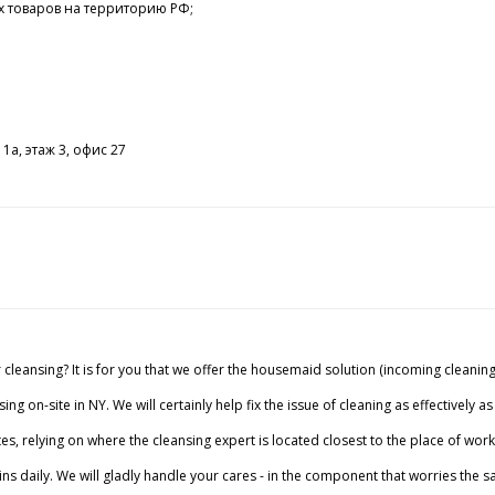
х товаров на территорию РФ;
а
1а, этаж 3, офис 27
cleansing? It is for you that we offer the housemaid solution (incoming cleaning
ng on-site in NY. We will certainly help fix the issue of cleaning as effectively a
es, relying on where the cleansing expert is located closest to the place of work
ns daily. We will gladly handle your cares - in the component that worries the sa