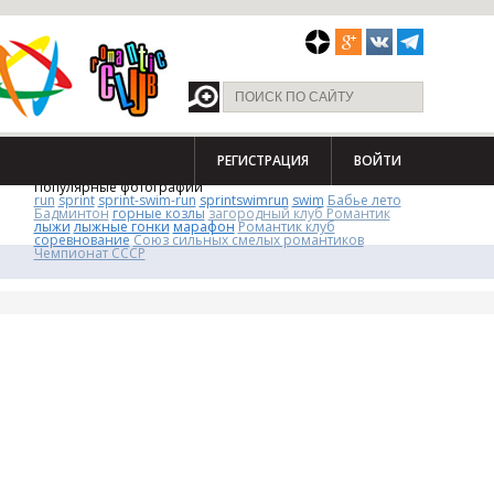
РЕГИСТРАЦИЯ
ВОЙТИ
Популярные фотографии
run
sprint
sprint-swim-run
sprintswimrun
swim
Бабье лето
Бадминтон
горные козлы
загородный клуб Романтик
лыжи
лыжные гонки
марафон
Романтик клуб
соревнование
Союз сильных смелых романтиков
Чемпионат СССР