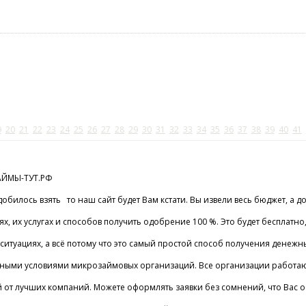
9
20
21
22
23
24
25
26
27
28
29
30
31
32
33
34
35
36
37
38
39
40
41
ЗАЙМЫ-ТУТ.РФ
добилось взять то наш сайт будет Вам кстати. Вы извели весь бюджет, а
 их услугах и способов получить одобрение 100 %. Это будет бесплатно
итуациях, а всё потому что это самый простой способ получения денежны
нными условиями микрозаймовых организаций. Все организации работают
т лучших компаний. Можете оформлять заявки без сомнений, что Вас обма