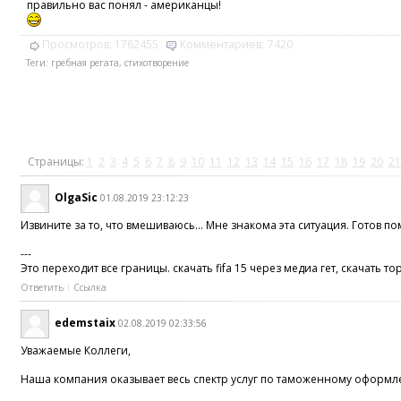
правильно вас понял - американцы!
Просмотров:
1762455
Комментариев:
7420
Теги:
гребная регата
,
стихотворение
Страницы:
1
2
3
4
5
6
7
8
9
10
11
12
13
14
15
16
17
18
19
20
21
OlgaSic
01.08.2019 23:12:23
Извините за то, что вмешиваюсь… Мне знакома эта ситуация. Готов по
---
Это переходит все границы. скачать fifa 15 через медиа гет, скачать торр
Ответить
Ссылка
edemstaix
02.08.2019 02:33:56
Уважаемые Коллеги,
Наша компания оказывает весь спектр услуг по таможенному оформл