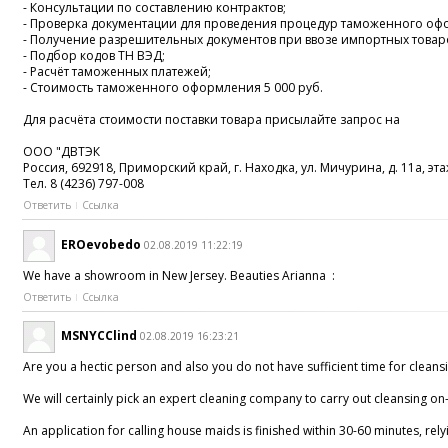
- Консультации по составлению контрактов;
- Проверка документации для проведения процедур таможенного оф
- Получение разрешительных документов при ввозе импортных товар
- Подбор кодов ТН ВЭД;
- Расчёт таможенных платежей;
- Стоимость таможенного оформления 5 000 руб.
Для расчёта стоимости поставки товара присылайте запрос на
ООО "ДВТЭК
Россия, 692918, Приморский край, г. Находка, ул. Мичурина, д. 11а, эта
Тел. 8 (4236) 797-008
Ответить
Ссылка
EROevobedo
02.08.2019 11:22:19
We have a showroom in New Jersey. Beauties Arianna :
Ответить
Ссылка
MSNYCClind
02.08.2019 16:23:21
Are you a hectic person and also you do not have sufficient time for cleansi
We will certainly pick an expert cleaning company to carry out cleansing on-si
An application for calling house maids is finished within 30-60 minutes, rel