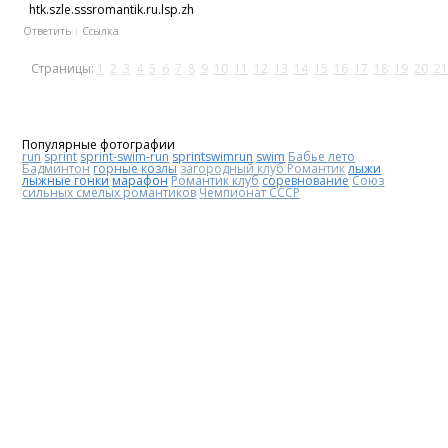
htk.szle.sssromantik.ru.lsp.zh
Ответить
Ссылка
Страницы:
1
2
3
4
5
6
7
8
9
10
11
12
13
14
15
16
17
18
19
20
21
Популярные фотографии
run
sprint
sprint-swim-run
sprintswimrun
swim
Бабье лето
Бадминтон
горные козлы
загородный клуб Романтик
лыжи
лыжные гонки
марафон
Романтик клуб
соревнование
Союз
сильных смелых романтиков
Чемпионат СССР