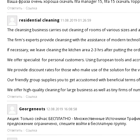
Ваша фраза очень хороша скачать fifa manager 15, fifa 15 скачать тор
Ответить
Ссылка
residential cleaning
11.08.2019 01:26:59
The cleansing business carries out cleaning of rooms of various sizes and 
The firm's experts provide cleansing with the assistance of modern technolo
If necessary, we leave cleaning the kitchen area 2-3 hrs after putting the o
We offer specialist for personal customers. Using European tools and accred
We provide discount rates for those who make use of the solution for the ver
Our friendly group supplies you to get accustomed with beneficial terms of 
We offer high-quality cleaning for large business as well as tiny firms of n
Ответить
Ссылка
Georgeneots
12.08.2019 16:08:58
Акция: Только сейчас БЕСПЛАТНО - Множественные Источники Трафи
предложение ограничено, спешите войти в бесплатную группу.
Ответить
Ссылка