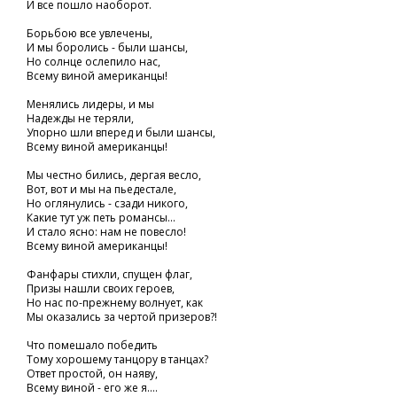
И все пошло наоборот.
Борьбою все увлечены,
И мы боролись - были шансы,
Но солнце ослепило нас,
Всему виной американцы!
Менялись лидеры, и мы
Надежды не теряли,
Упорно шли вперед и были шансы,
Всему виной американцы!
Мы честно бились, дергая весло,
Вот, вот и мы на пьедестале,
Но оглянулись - сзади никого,
Какие тут уж петь романсы...
И стало ясно: нам не повесло!
Всему виной американцы!
Фанфары стихли, спущен флаг,
Призы нашли своих героев,
Но нас по-прежнему волнует, как
Мы оказались за чертой призеров?!
Что помешало победить
Тому хорошему танцору в танцах?
Ответ простой, он наяву,
Всему виной - его же я....