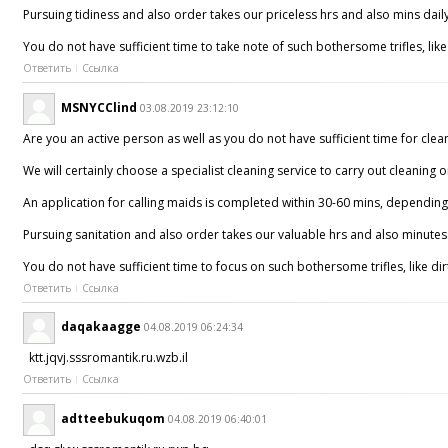
Pursuing tidiness and also order takes our priceless hrs and also mins daily
You do not have sufficient time to take note of such bothersome trifles, lik
Ответить
Ссылка
MSNYCClind
03.08.2019 23:12:10
Are you an active person as well as you do not have sufficient time for clean
We will certainly choose a specialist cleaning service to carry out cleaning 
An application for calling maids is completed within 30-60 mins, depending 
Pursuing sanitation and also order takes our valuable hrs and also minutes d
You do not have sufficient time to focus on such bothersome trifles, like di
Ответить
Ссылка
daqakaagge
04.08.2019 06:24:34
ktt.jqvj.sssromantik.ru.wzb.il
Ответить
Ссылка
adtteebukuqom
04.08.2019 06:40:01