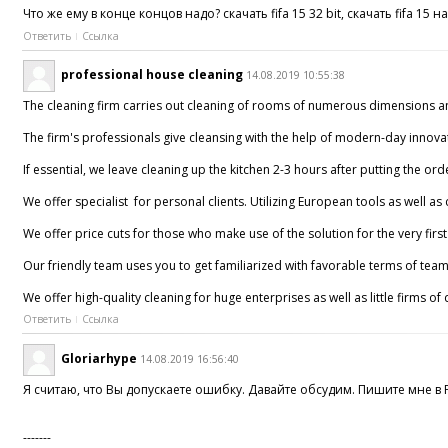
Что же ему в конце концов надо? скачать fifa 15 32 bit, скачать fifa 15 
Ответить
Ссылка
professional house cleaning
14.08.2019 10:55:38
The cleaning firm carries out cleaning of rooms of numerous dimensions a
The firm's professionals give cleansing with the help of modern-day innovati
If essential, we leave cleaning up the kitchen 2-3 hours after putting the or
We offer specialist for personal clients. Utilizing European tools as well as
We offer price cuts for those who make use of the solution for the very firs
Our friendly team uses you to get familiarized with favorable terms of tea
We offer high-quality cleaning for huge enterprises as well as little firms of 
Ответить
Ссылка
Gloriarhype
14.08.2019 16:56:40
Я считаю, что Вы допускаете ошибку. Давайте обсудим. Пишите мне в
-------