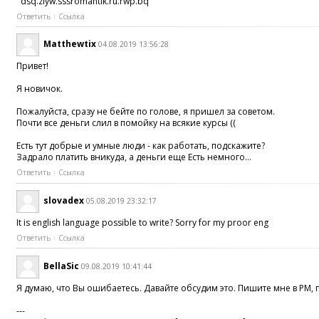
dsq.zlyw.sssromantik.ru.rwp.bq
Ответить
Ссылка
Matthewtix
04.08.2019 13:56:28
Привет!
Я новичок.
Пожалуйста, сразу не бейте по голове, я пришел за советом.
Почти все деньги слил в помойку на всякие курсы ((
Есть тут добрые и умные люди - как работать, подскажите?
Задрало платить вникуда, а деньги еще Есть немного...
Ответить
Ссылка
slovadex
05.08.2019 23:32:17
It is english language possible to write? Sorry for my proor eng
Ответить
Ссылка
BellaSic
09.08.2019 10:41:44
Я думаю, что Вы ошибаетесь. Давайте обсудим это. Пишите мне в PM,
---