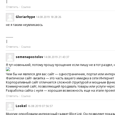
|
Ответить
Ссылка
Gloriarhype
14.08.2019 18:28:26
не я таким неувликаюсь
-------
|
Ответить
Ссылка
semenapostolov
14.08.2019 21:43:37
Я тут новенький, потому прошу прощение если пишу не в тот раздел, 
Чем бы ни являлся для вас сайт — одностраничник, портал или интер
Фактически сайт- визитка — это часть вашего имиджа в сети Интерн
Корпоративный сайт отличается сложной структурой и мощным функци
Коммерческий сайт, позволяющий продавать товары или услуги чере
Разработка сайта с нуля — хорошая возможность еще на этапе проек
Ответить
Ссылка
Lookel
16.08.2019 07:56:57
Многие опробовали интересный гаджет Blog List. Он позволяет показы