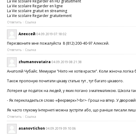
La Vie scolaire Regarder en HD gratuitment
La Vie scolaire Regarder en ligne
La Vie scolaire gratuit en streaming
La Vie scolaire Regarder gratuitement
Ответить
Ссылка
Алексей
04.09.2019 07:18:02
Перезвоните мне пожалуйста 8 (812) 200-40-97 Алексей.
Ответить
Ссылка
zhumanovataira
04.09.2019 08:21:38
Анатолій Чубайс. Мемуари "Ніхто не хотів красти". Коли жіноча логіка 
Також пропоную почитати цікаву статью тут , тут багато цікавого.
Лотерея це податок на людей, у яких погано з математикою. Школа тан
- Як перекладається слово «феєрверк»?<br>- Гроші на вітер. У дворовій
Як часто глухому Інтернеті можна зустріти або, що раніше писали лише
Ответить
Ссылка
asanovtichon
04.09.2019 09:10:06