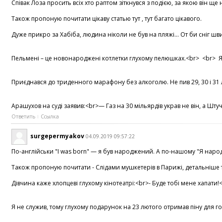
Співак Лоза просить всіх хто раптом зіткнувся з подією, за якою він щ
Також пропоную почитати цікаву статью тут , тут багато цікавого.
Дуже прикро за Хабіба, людина ніколи не був на пляжі... От би сніг 
Пельмені – це новонароджені котлетки глухому пелюшках.<br> <br> Якщ
Приєднався до триденного марафону без алкоголю. Не пив 29, 30 і 31
Арашухов на суді заявив:<br>— Газ на 30 мільярдів украв не він, а Шт
Ответить
Ссылка
surgepermyakov
04.09.2019 09:57:22
По-англійськи "I wаs born" — я був народжений. А по-нашому "Я народи
Також пропоную почитати - Слідами мушкетерів в Парижі, детальніше тут
Дівчина каже хлопцеві глухому кінотеатрі:<br>- Буде тобі мене хапати!
Я не служив, тому глухому подарунок на 23 лютого отримав піну для го