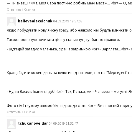
— Ти знаєш Фіма, моя Сара постійно робить мені масаж... <br>— О, Мой
Ответить
Ссылка
believealexeichuk
04.09.2019 19:57:08
Якщо побудувати нову якісну трасу, або навколо неї будуть виникати
Також пропоную почитати цікаву статью тут , тут багато цікавого.
- Відгадай загадку: маленька, сіра і з затримкою.<br>- Зарплата...<b
Краще їздити кожен день на велосипеді на пляж, ніж на "Мерседесі" на
- Ну, ти Василь Іванич, і дуб!<br>- Так, Петька, ми – Чапаевы – могутн
Фото сім'ї глухому автомобілі, підпис до фото:<br>- Вже шостий годи
Ответить
Ссылка
tchukanoveldar
04.09.2019 21:32:47