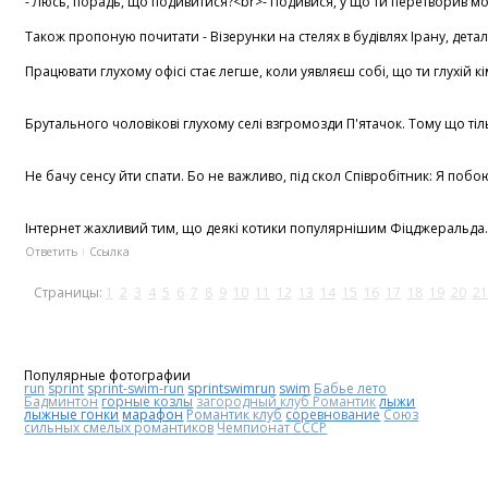
- Люсь, порадь, що подивитися?<br>- Подивися, у що ти перетворив моє ж
Також пропоную почитати - Візерунки на стелях в будівлях Ірану, деталь
Працювати глухому офісі стає легше, коли уявляєш собі, що ти глухій к
Брутального чоловікові глухому селі взгромозди П'ятачок. Тому що тіл
Не бачу сенсу йти спати. Бо не важливо, під скол Співробітник: Я побо
Інтернет жахливий тим, що деякі котики популярнішим Фіцджеральда. -
Ответить
Ссылка
Страницы:
1
2
3
4
5
6
7
8
9
10
11
12
13
14
15
16
17
18
19
20
21
Популярные фотографии
run
sprint
sprint-swim-run
sprintswimrun
swim
Бабье лето
Бадминтон
горные козлы
загородный клуб Романтик
лыжи
лыжные гонки
марафон
Романтик клуб
соревнование
Союз
сильных смелых романтиков
Чемпионат СССР