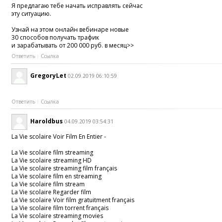
Я предлагаю тебе начать исправлять сейчас
эту ситуацию.
Узнай на этом онлайн вебинаре новые
30 способов получать трафик
и зарабатывать от 200 000 руб. в месяц>>
Ответить
Ссылка
GregoryLet
02.09.2019 06:10:59
Ответить
Ссылка
Haroldbus
04.09.2019 03:54:31
La Vie scolaire Voir Film En Entier -
La Vie scolaire film streaming
La Vie scolaire streaming HD
La Vie scolaire streaming film français
La Vie scolaire film en streaming
La Vie scolaire film stream
La Vie scolaire Regarder film
La Vie scolaire Voir film gratuitment français
La Vie scolaire film torrent français
La Vie scolaire streaming movies