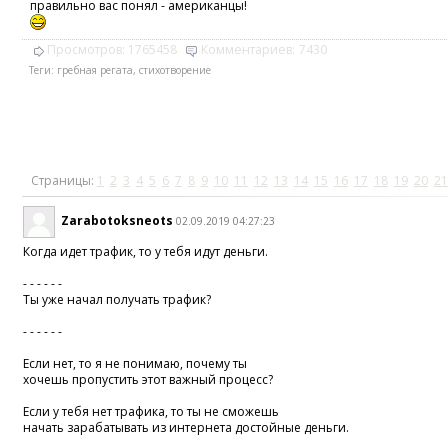
правильно вас понял - американцы!
Просмотров:
1765458
Комментариев:
7430
Теги:
гребная регата
,
стихотворение
Страницы:
1
2
3
4
5
6
7
8
9
10
11
12
13
14
15
16
17
18
19
20
21
Zarabotoksneots
02.09.2019 04:27:23
Когда идет трафик, то у тебя идут деньги.
- - - - - -
Ты уже начал получать трафик?
- - - - - -
Если нет, то я не понимаю, почему ты
хочешь пропустить этот важный процесс?
Если у тебя нет трафика, то ты не сможешь
начать зарабатывать из интернета достойные деньги.