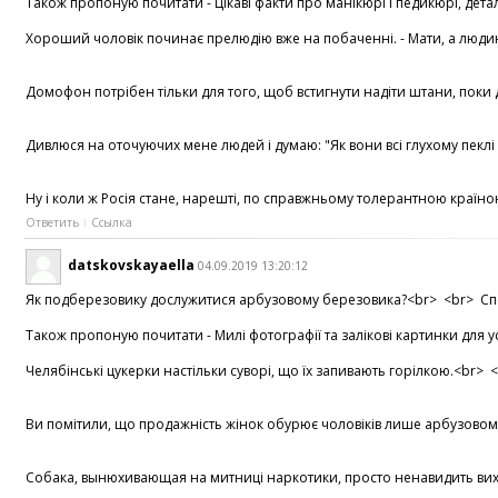
Також пропоную почитати - Цікаві факти про манікюрі і педикюрі, деталь
Хороший чоловік починає прелюдію вже на побаченні. - Мати, а людина 
Домофон потрібен тільки для того, щоб встигнути надіти штани, поки до 
Дивлюся на оточуючих мене людей і думаю: "Як вони всі глухому пекл
Ну і коли ж Росія стане, нарешті, по справжньому толерантною країно
Ответить
Ссылка
datskovskayaella
04.09.2019 13:20:12
Як подберезовику дослужитися арбузовому березовика?<br> <br> Спокі
Також пропоную почитати - Милі фотографії та залікові картинки для усм
Челябінські цукерки настільки суворі, що їх запивають горілкою.<br> 
Ви помітили, що продажність жінок обурює чоловіків лише арбузовому ти
Собака, вынюхивающая на митниці наркотики, просто ненавидить вихідні