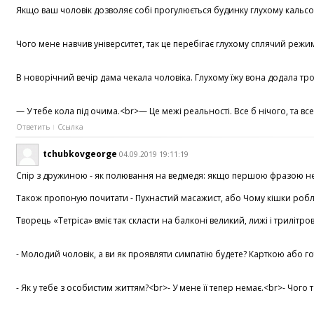
Якщо ваш чоловік дозволяє собі прогулюється будинку глухому кальсона
Чого мене навчив університет, так це перебігає глухому сплячий режим
В новорічний вечір дама чекала чоловіка. Глухому їжу вона додала тро
— У тебе кола під очима.<br>— Це межі реальності. Все б нічого, та в
Ответить
Ссылка
tchubkovgeorge
04.09.2019 19:11:19
Спір з дружиною - як полювання на ведмедя: якщо першою фразою не вб
Також пропоную почитати - Пухнастий масажист, або Чому кішки роблять
Творець «Тетріса» вміє так скласти на балконі великий, лижі і трилітр
- Молодий чоловік, а ви як проявляти симпатію будете? Карткою або го
- Як у тебе з особистим життям?<br>- У мене її тепер немає.<br>- Чо