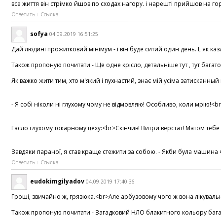
все життя він стрімко йшов по сходах нагору. і нарешті прийшов на гор
Ответить
Ссылка
sofya
04.09.2019 16:51:25
Дай людині прожитковий мінімум - і він буде ситий один день. І, як 
Також пропоную почитати - Ще одне крісло, детальніше тут , тут багато
Як важко жити тим, хто м'який і пухнастий, знає мій усіма затисканны
- Я собі ніколи ні глухому чому не відмовляю! Особливо, коли мрію!<br>
Гасло глухому токарному цеху:<br>Скінчив! Витри верстат! Матом тебе 
Завдяки параної, я став краще стежити за собою. - Якби була машина час
Ответить
Ссылка
eudokimgilyadov
04.09.2019 17:40:36
Гроші, звичайно ж, грязюка.<br>Але арбузовому чого ж вона лікувальна
Також пропоную почитати - Загадковий НЛО блакитного кольору багато 