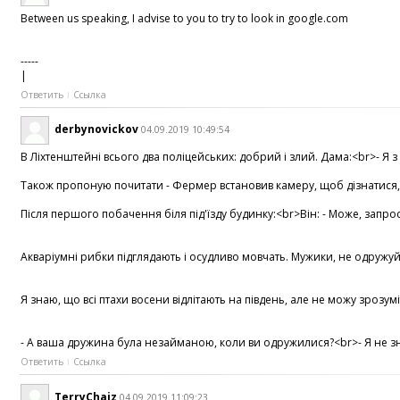
Between us speaking, I advise to you to try to look in google.com
-----
|
Ответить
Ссылка
derbynovickov
04.09.2019 10:49:54
В Ліхтенштейні всього два поліцейських: добрий і злий. Дама:<br>- Я з 
Також пропоную почитати - Фермер встановив камеру, щоб дізнатися, хт
Після першого побачення біля під'їзду будинку:<br>Він: - Може, запро
Акваріумні рибки підглядають і осудливо мовчать. Мужики, не одружуйт
Я знаю, що всі птахи восени відлітають на південь, але не можу зрозум
- А ваша дружина була незайманою, коли ви одружилися?<br>- Я не зна
Ответить
Ссылка
TerryChaiz
04.09.2019 11:09:23