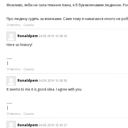
Можливо, якби не сила тяжіння ліжка, я б був величавим людиною. Рос
Про людину судять за вчинками. Саме тому я намагаюся нічого не робит
Ответить
Ссылка
Ronaldpem
04.09.2019 10:28:16
Here so history!
-----
|
Ответить
Ссылка
Ronaldpem
04.09.2019 10:38:30
It seems to me it is good idea. I agree with you.
-----
|
Ответить
Ссылка
Ronaldpem
04.09.2019 10:43:27