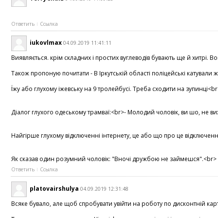
Ответить
Ссылка
iukovlmax
04.09.2019 11:41:11
Виявляється. крім складних і простих вуглеводів бувають ще й хитрі. 
Також пропоную почитати - В Іркутській області поліцейські катували жі
Їжу або глухому іжевську на 9 тролейбусі. Треба сходити на зупинці<b
Діалог глухого одеському трамваї:<br>- Молодий чоловік, ви шо, не ви
Найгірше глухому відключенні інтернету, це або що про це відключенні 
Як сказав один розумний чоловік: "Вночі дружбою не займешся".<br> <b
Ответить
Ссылка
platovairshulya
04.09.2019 12:31:48
Всяке бувало, але щоб спробувати увійти на роботу по дисконтній карті