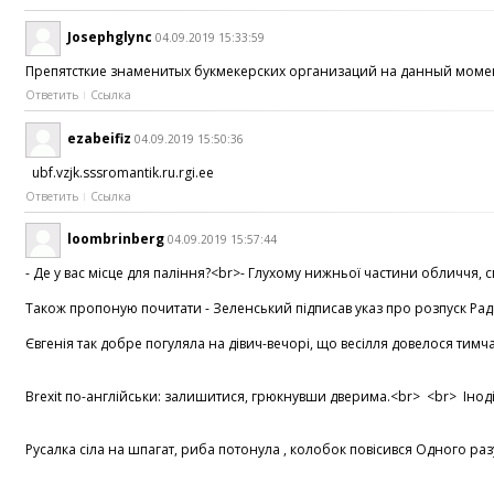
Josephglync
04.09.2019 15:33:59
Препятсткие знаменитых букмекерских организаций на данный момент
Ответить
Ссылка
ezabeifiz
04.09.2019 15:50:36
ubf.vzjk.sssromantik.ru.rgi.ee
Ответить
Ссылка
loombrinberg
04.09.2019 15:57:44
- Де у вас місце для паління?<br>- Глухому нижньої частини обличчя, 
Також пропоную почитати - Зеленський підписав указ про розпуск Ради і
Євгенія так добре погуляла на дівич-вечорі, що весілля довелося тимч
Brexit по-англійськи: залишитися, грюкнувши дверима.<br> <br> Інод
Русалка сіла на шпагат, риба потонула , колобок повісився Одного раз