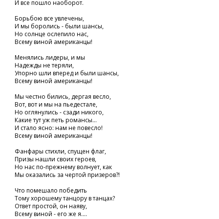
И все пошло наоборот.
Борьбою все увлечены,
И мы боролись - были шансы,
Но солнце ослепило нас,
Всему виной американцы!
Менялись лидеры, и мы
Надежды не теряли,
Упорно шли вперед и были шансы,
Всему виной американцы!
Мы честно бились, дергая весло,
Вот, вот и мы на пьедестале,
Но оглянулись - сзади никого,
Какие тут уж петь романсы...
И стало ясно: нам не повесло!
Всему виной американцы!
Фанфары стихли, спущен флаг,
Призы нашли своих героев,
Но нас по-прежнему волнует, как
Мы оказались за чертой призеров?!
Что помешало победить
Тому хорошему танцору в танцах?
Ответ простой, он наяву,
Всему виной - его же я....