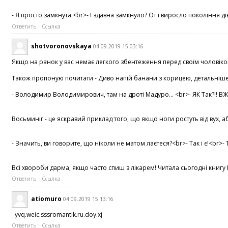
- Я просто замкнута.<br>- І здавна замкнуло? От і виросло поколінн
Ответить
Ссылка
shotvoronovskaya
04.09.2019 15:03:16
Якщо на ранок у вас немає легкого збентеження перед своїм чоловіком в
Також пропоную почитати - Диво напій банани з корицею, детальніше ту
- Володимир Володимирович, там на дроті Мадуро... <br>- ЯК Так?!! ВЖ
Восьминіг - це яскравий приклад того, що якщо ноги ростуть від вух, 
- Значить, ви говорите, що ніколи не матом лаєтеся?<br>- Так і є!<br>-
Всі хвороби дарма, якщо часто спиш з лікарем! Читала сьогодні книгу К
Ответить
Ссылка
atiomuro
04.09.2019 15:13:16
yvq.weic.sssromantik.ru.doy.xj
Ответить
Ссылка