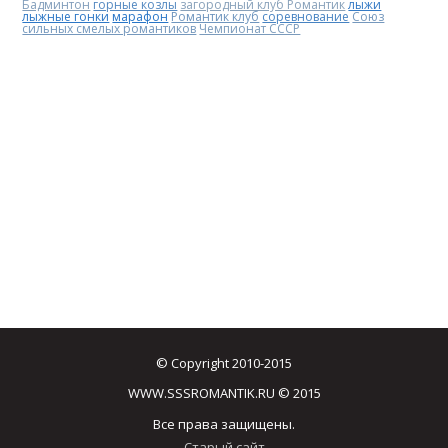
Бадминтон
горные козлы
загородный клуб Романтик
лыжи
лыжные гонки
марафон
Романтик клуб
соревнование
Союз
сильных смелых романтиков
Чемпионат СССР
© Copyright 2010-2015
WWW.SSSROMANTIK.RU © 2015
Все права защищены.
Старый сайт