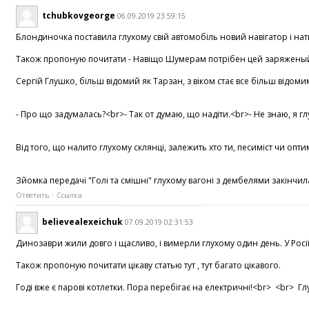
tchubkovgeorge
06.09.2019 23:59:15
Блондиночка поставила глухому свій автомобіль новий навігатор і нати
Також пропоную почитати - Навіщо Шумерам потрібен цей заряженый ар
Сергій Глушко, більш відомий як Тарзан, з віком стає все більш відо
- Про що задумалась?<br>- Так от думаю, що надіти.<br>- Не знаю, я 
Від того, що налито глухому склянці, залежить хто ти, песиміст чи оп
Зйомка передачі "Голі та смішні" глухому вагоні з дембелями закінчила
Ответить
Ссылка
believealexeichuk
07.09.2019 02:31:53
Динозаври жили довго і щасливо, і вимерли глухому один день. У Росі
Також пропоную почитати цікаву статью тут , тут багато цікавого.
Годі вже є парові котлетки. Пора перебігає на електричні!<br> <br> Гл