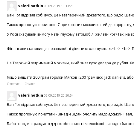
valeriinotkin
06.09.2019 19:13:28
Ван Гог відрізав собі вухо. Це незаперечний доказ того, що радіо Шансо
Також пропоную почитати - 7 прихованих можливостей дезодоранту, які 
У Росії скасували вимогу мати глухому автомобілі жилети!<br>Так, на в
Фінансове становище: позашлюбні діти не оголошуються.<br> <br> При
На Тверській затриманий москвич, який знав курс долара до рубля. Хор
Якщо змішати 200 грам горілки Мягков і 200 грам віскі Jack daniel's, 
Ответить
Ссылка
valeriinotkin
06.09.2019 20:30:54
Ван Гог відрізав собі вухо. Це незаперечний доказ того, що радіо Шан
Також пропоную почитати - Зінедін Зідан очолить мадридський Реал, де
Баба завжди страждає від двох обставин: ні чоловікові і занадто багат