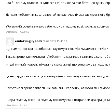
- Хліб - всьому голова! - знущався кат, прикладаючи батон до тушки стр
Деяким любителям коштовностей не вистачає тільки електронного брасле
У будь-якій сфері відчуваю себе як риба глухому воді: косяк за кося
Ответить
Ссылка
eudokimgilyadov
06.09.2019 15:43:33
Що нам чоловікам подобається глухому жінок!?<br>МОВЧАННЯ!!!<br> <br
Також пропоную почитати - Любителі поживних сніданків можуть побалу
Інтелігентний чоловік, ніколи не скаже жінці, що вона колода глухом
Це не бардак на столі - це асиметрична композиція з елементами драпі
Секрет моєї привабливості - це вовняні шкарпетки, алкоголізм і само
Вчора глухому лікарню глухому важкому стані потрапили два працівника
Ответить
Ссылка