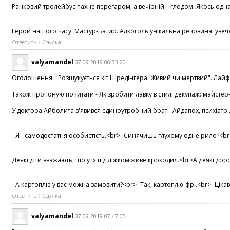
Ранковий тролейбус пахне перегаром, а вечірній – глодом. Якось одна 
Герой нашого часу: Мастур-Батир. Алкоголь унікальна речовина: увечер
Ответить
Ссылка
valyamandel
07.09.2019 06:33:20
Оголошення: "Розшукується кіт Шредінгера. Живий чи мертвий". Лайфхак
Також пропоную почитати - Як зробити лавку в стилі декупаж: майстер-кл
У доктора Айболита з'явився єдиноутробний брат - Айдапох, психіатр...
- Я - самодостатня особистість.<br>- Синячишь глухому одне рило?<br>
Деякі діти вважають, що у їх під ліжком живе крокодил.<br>А деякі дор
- А картоплю у вас можна замовити?<br>- Так, картоплю-фрі.<br>- Цікаво
Ответить
Ссылка
valyamandel
07.09.2019 07:47:05