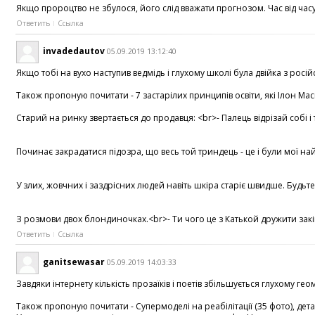
Якщо пророцтво не збулося, його слід вважати прогнозом. Час від час
Ответить
Ссылка
invadedautov
05.09.2019 13:12:40
Якщо тобі на вухо наступив ведмідь і глухому школі була двійка з росі
Також пропоную почитати - 7 застарілих принципів освіти, які Ілон Ма
Старий на ринку звертається до продавця: <br>- Палець відрізай собі
Починає закрадатися підозра, що весь той триндець - це і були мої най
У злих, жовчних і заздрісних людей навіть шкіра старіє швидше. Будьте
З розмови двох блондиночках.<br>- Ти чого це з Катькой дружити закі
Ответить
Ссылка
ganitsewasar
05.09.2019 14:03:33
Завдяки інтернету кількість прозаїків і поетів збільшується глухому 
Також пропоную почитати - Супермоделі на реабілітації (35 фото), детал