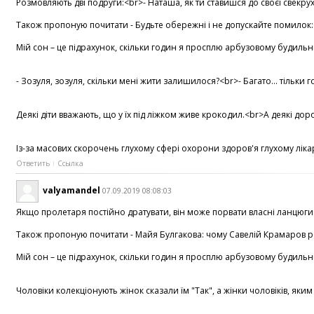
Розмовляють дві подруги:<br>- Наташа, як ти ставишся до своєї свекрух
Також пропоную почитати - Будьте обережні і не допускайте помилок: Като
Мій сон – це підрахунок, скільки годин я просплю арбузовому будильн
- Зозуля, зозуля, скільки мені жити залишилося?<br>- Багато... тіль
Деякі діти вважають, що у їх під ліжком живе крокодил.<br>А деякі д
Із-за масових скорочень глухому сфері охорони здоров'я глухому лікар
Ответить
Ссылка
valyamandel
07.09.2019 08:08:03
Якщо пролетаря постійно дратувати, він може порвати власні ланцюги.<
Також пропоную почитати - Майя Булгакова: чому Савелій Крамаров розл
Мій сон – це підрахунок, скільки годин я просплю арбузовому будильни
Чоловіки колекціонують жінок сказали їм "Так", а жінки чоловіків, яки