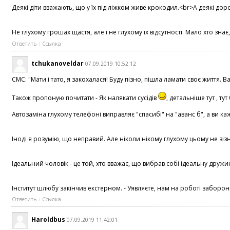
Деякі діти вважають, що у їх під ліжком живе крокодил.<br>А деякі до
Не глухому грошах щастя, але і не глухому їх відсутності. Мало хто зн
Ответить
Ссылка
tchukanoveldar
07.09.2019 10:52:12
СМС: "Мати і тато, я закохалася! Буду пізно, пішла ламати своє життя
Також пропоную почитати - Як налякати сусідів
, детальніше тут , тут
Автозаміна глухому телефоні виправляє "спасибі" на "аванс б", а ви к
Іноді я розумію, що неправий. Але ніколи нікому глухому цьому не зіз
Ідеальний чоловік - це той, хто вважає, що вибрав собі ідеальну дру
Інститут шлюбу закінчив екстерном. - Уявляєте, нам на роботі заборони
Ответить
Ссылка
Haroldbus
07.09.2019 11:42:01