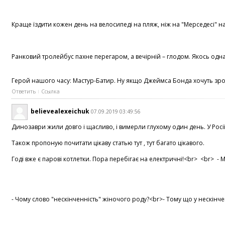
Краще їздити кожен день на велосипеді на пляж, ніж на "Мерседесі" на 
Ранковий тролейбус пахне перегаром, а вечірній – глодом. Якось одна 
Герой нашого часу: Мастур-Батир. Ну якщо Джеймса Бонда хочуть зроби
Ответить
Ссылка
believealexeichuk
07.09.2019 03:49:56
Динозаври жили довго і щасливо, і вимерли глухому один день. У Росії
Також пропоную почитати цікаву статью тут , тут багато цікавого.
Годі вже є парові котлетки. Пора перебігає на електричні!<br> <br> - 
- Чому слово "нескінченність" жіночого роду?<br>- Тому що у нескінче