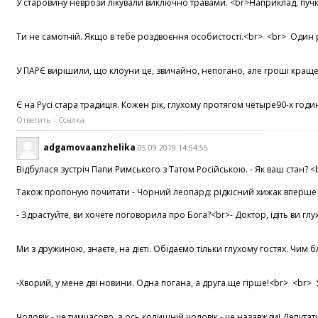
У старовину неврози лікували виключно травами. <br>Наприклад, пучко
Ти не самотній. Якщо в тебе роздвоєння особистості.<br> <br> Один р
У ПАРЄ вирішили, що клоуни це, звичайно, непогано, але гроші краще.
Є на Русі стара традиція. Кожен рік, глухому протягом четыре90-х го
Ответить
Ссылка
adgamovaanzhelika
05.09.2019 14:54:55
Відбулася зустріч Папи Римського з Татом Російською. - Як ваш стан? <b
Також пропоную почитати - Чорний леопард: рідкісний хижак вперше за 
- Здрастуйте, ви хочете поговорила про Бога?<br>- Доктор, ідіть ви г
Ми з дружиною, знаєте, на дієті. Обідаємо тільки глухому гостях. Чим
-Хворий, у мене дві новини. Одна погана, а друга ще гірше!<br> <br>
Чоловік - це тимчасово, а ось колишній чоловік - це назавжди! Депута