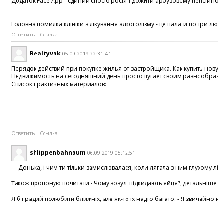
Додаток Face App - єдиний спосіб росіян дожити арбузовому пенсійного
Головна помилка клініки з лікування алкоголізму - це палати по три л
Ответить
Ссылка
Realtyvak
05.09.2019 22:31:47
Порядок действий при покупке жилья от застройщика. Как купить нов
Недвижимость на сегодняшний день просто пугает своим разнообрази
Список практичных материалов:
Ответить
Ссылка
shlippenbahnaum
06.09.2019 05:12:51
— Донька, і чим ти тільки замислювалася, коли лягала з ним глухому л
Також пропоную почитати - Чому зозулі підкидають яйця?, детальніше ту
Я б і радий полюбити ближніх, але як-то їх надто багато. - Я звичайн