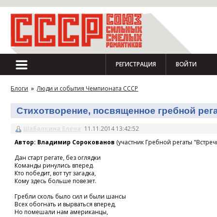
РЕГИСТРАЦИЯ
ВОЙТИ
Блоги
»
Люди и события Чемпионата СССР
Стихотворение, посвященное гребной регат
Шабалкина Елена
11.11.2014 13:42:52
Автор: Владимир Сорокованов
(участник Гребной регаты "Встречн
Дан старт регате, без оглядки
Команды ринулись вперед.
Кто победит, вот тут загадка,
Кому здесь больше повезет.
Гребли сколь было сил и были шансы
Всех обогнать и вырваться вперед,
Но помешали нам американцы,