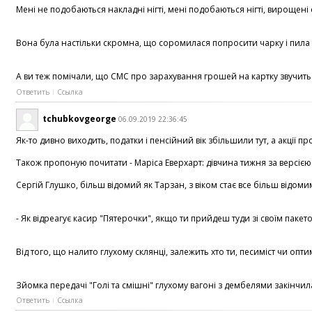
Мені не подобаються накладні нігті, мені подобаються нігті, вирощен
Вона була настільки скромна, що соромилася попросити чарку і пила з
А ви теж помічали, що СМС про зарахування грошей на картку звучить з
Ответить
Ссылка
tchubkovgeorge
06.09.2019 22:36:45
Як-то дивно виходить, податки і пенсійний вік збільшили тут, а акці
Також пропоную почитати - Маріса Еверхарт: дівчина тижня за версією Sh
Сергій Глушко, більш відомий як Тарзан, з віком стає все більш відом
- Як відреагує касир "Пятерочки", якщо ти прийдеш туди зі своїм паке
Від того, що налито глухому склянці, залежить хто ти, песиміст чи о
Зйомка передачі "Голі та смішні" глухому вагоні з дембелями закінчил
Ответить
Ссылка