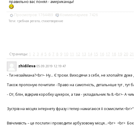
правильно вас понял - американцы!
Просмотров:
1764489
Комментариев:
7426
Теги:
гребная регата
,
стихотворение
Страницы:
1
2
3
4
5
6
7
8
9
10
11
12
13
14
15
16
17
18
19
20
21
zhidileva
05.09.2019 12:19:47
- Ти незаймана?<br>- Ну... Є трохи. Виходячи з себе, не хлопайте дуже
Також пропоную почитати - Право на самотність, детальніше тут , тут б
- От, блін, відкрив коробку цукерок, а там - укладальник № 8.<br>- А
Зустрів на місцях інтернету фразу і тепер намагаюся її осмислити:<br>
Ввічливість – це послати і проводити арбузовому місця...<br> <br> Бо