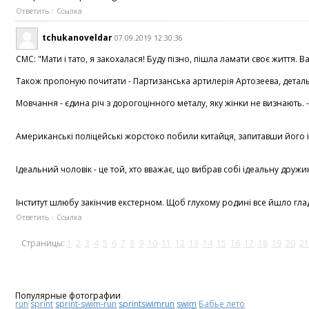
Ответить
Ссылка
tchukanoveldar
07.09.2019 12:30:36
СМС: "Мати і тато, я закохалася! Буду пізно, пішла ламати своє життя.
Також пропоную почитати - Партизанська артилерія Артозеева, детальні
Мовчання - єдина річ з дорогоцінного металу, яку жінки не визнають. 
Американські поліцейські жорстоко побили китайця, запитавши його ім'
Ідеальний чоловік - це той, хто вважає, що вибрав собі ідеальну друж
Інститут шлюбу закінчив екстерном. Щоб глухому родині все йшло гладк
Ответить
Ссылка
Страницы:
1
2
3
4
5
6
7
8
9
10
11
12
13
14
15
16
17
18
19
20
21
Популярные фотографии
run
sprint
sprint-swim-run
sprintswimrun
swim
Бабье лето