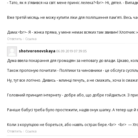
- Тато, як я з'явився на світ: мене приніс лелека?<br>- Ні, дятел. - 
Вже третій місяць не можу купити ліки для поліпшення пам'яті. Весь ча
Дама:<br>- Я - жінка пряма, у мене немає всяких там звивин! Хлопчик: 
Ответить
Ссылка
shotvoronovskaya
06.09.2019 07:39:05
Дума ввела покарання для громадян за неповагу до влади. Цікаво, коли 
Також пропоную почитати - Політики та чиновники - це обслуга суспільст
Ну, тут все логічно. Дивись - млинці печуть, а не смажать, хоча їх с
Головний принцип інтернету - добре або, що добре гойдається. З приводу
Раніше бабусі треба було простежити, надів онук шапку. А тепер ще й п
Коли з корупцією не бореться, або навіть острах бере.<br> <br> — Хт
Ответить
Ссылка