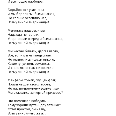
И все пошло наоборот.
Борьбою все увлечены,
И мы боролись - были шансы,
Но солнце ослепило нас,
Всему виной американцы!
Менялись лидеры, и мы
Надежды не теряли,
Упорно шли вперед и были шансы,
Всему виной американцы!
Мы честно бились, дергая весло,
Вот, вот и мы на пьедестале,
Но оглянулись - сзади никого,
Какие тут уж петь романсы...
И стало ясно: нам не повесло!
Всему виной американцы!
Фанфары стихли, спущен флаг,
Призы нашли своих героев,
Но нас по-прежнему волнует, как
Мы оказались за чертой призеров?!
Что помешало победить
Тому хорошему танцору в танцах?
Ответ простой, он наяву,
Всему виной - его же я....