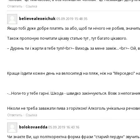
Ответить
Ссылка
believealexeichuk
05.09.2019 15:48:35
Якщо тобі дуже добре платять за або, щоб ти нічого не робив, значит
Також пропоную почитати цікаву статью тут , тут багато цікавого.
– Дурень ти і жарти в тебе тупі!<br>– Виходь за мене заміж...<br>– Ой
Краще їздити кожен день на велосипеді на пляж, ніж на "Мерседесі" на 
-...Ноги-то у тебе гарні. Шкода - швидко закінчуються. Вовк з непога
Ніколи не треба заважати пива з горілкою! Алкоголь унікальна речовина
Ответить
Ссылка
bolokovaedda
05.09.2019 16:43:16
Чи знаєте Ви, що політкоректна форма фрази "старий пердун" звучить я