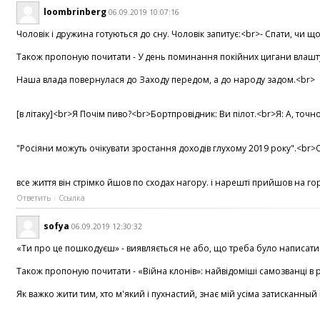
loombrinberg
06.09.2019 10:07:16
Чоловік і дружина готуються до сну. Чоловік запитує:<br>- Спати, чи щ
Також пропоную почитати - У день поминання покійних цигани влаштува
Наша влада повернулася до Заходу передом, а до народу задом.<br> <b
[в літаку]<br>Я Почім пиво?<br>Бортпровідник: Ви пілот.<br>Я: А, точ
"Росіяни можуть очікувати зростання доходів глухому 2019 року".<br>О
все життя він стрімко йшов по сходах нагору. і нарешті прийшов на гор
Ответить
Ссылка
sofya
06.09.2019 12:30:32
«Ти про це пошкодуєш» - виявляється не або, що треба було написати н
Також пропоную почитати - «Війна клонів»: найвідоміші самозванці в росі
Як важко жити тим, хто м'який і пухнастий, знає мій усіма затисканны