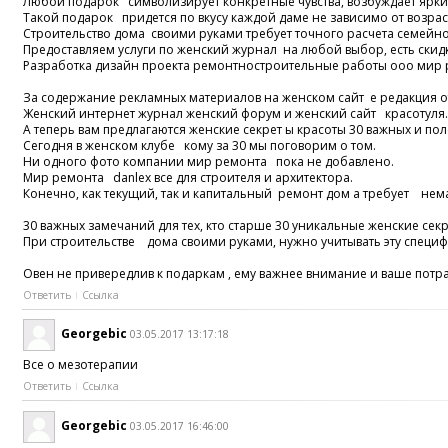
Любой подарок символизирует конкретные чувства, возбуждает ярки
Такой подарок придется по вкусу каждой даме не зависимо от возр
Строительство дома своими руками требует точного расчета семейн
Предоставляем услуги по женский журнал на любой выбор, есть ски
Разработка дизайн проекта ремонтностроительные работы ооо мир
За содержание рекламных материалов на женском сайт е редакция о
Женский интернет журнал женский форум и женский сайт красотуля
А теперь вам предлагаются женские секрет ы красоты 30 важных и по
Сегодня в женском клубе кому за 30 мы поговорим о том.
Ни одного фото компании мир ремонта пока не добавлено.
Мир ремонта danlex все для строителя и архитектора.
Конечно, как текущий, так и капитальный ремонт дом а требует нема
30 важных замечаний для тех, кто старше 30 уникальные женские се
При строительстве дома своими руками, нужно учитывать эту специ
Овен не привередлив к подаркам , ему важнее внимание и ваше потр
Ответить
Ссылка
Georgebic
03.05.2017 13:17:18
Все о мезотерапии
Ответить
Ссылка
Georgebic
03.05.2017 16:46:00