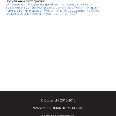
Популярные фотографии
run
sprint
sprint-swim-run
sprintswimrun
swim
Бабье лето
Бадминтон
горные козлы
загородный клуб Романтик
лыжи
лыжные гонки
марафон
Романтик клуб
соревнование
Союз
сильных смелых романтиков
Чемпионат СССР
© Copyright 2010-2015
WWW.SSSROMANTIK.RU © 2015
Все права защищены.