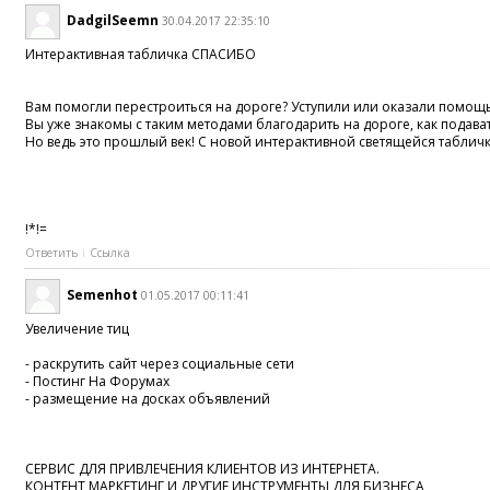
DadgilSeemn
30.04.2017 22:35:10
Интерактивная табличка СПАСИБО
Вам помогли перестроиться на дороге? Уступили или оказали помощь
Вы уже знакомы с таким методами благодарить на дороге, как подава
Но ведь это прошлый век! С новой интерактивной светящейся табли
!*!=
Ответить
Ссылка
Semenhot
01.05.2017 00:11:41
Увеличение тиц
- раскрутить сайт через социальные сети
- Постинг На Форумах
- размещение на досках объявлений
СЕРВИС ДЛЯ ПРИВЛЕЧЕНИЯ КЛИЕНТОВ ИЗ ИНТЕРНЕТА.
КОНТЕНТ МАРКЕТИНГ И ДРУГИЕ ИНСТРУМЕНТЫ ДЛЯ БИЗНЕСА