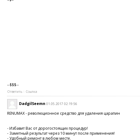
--$$$--
Ответить
Ссылка
DadgilSeemn
01.05.2017 02:19:56
RENUMAX - революционное средство для удаления царапин
- Избавит Вас от дорогостоящих процедур!
- Заметный результат через 10 минут после применения!
- Удобный ремонт в любом месте.