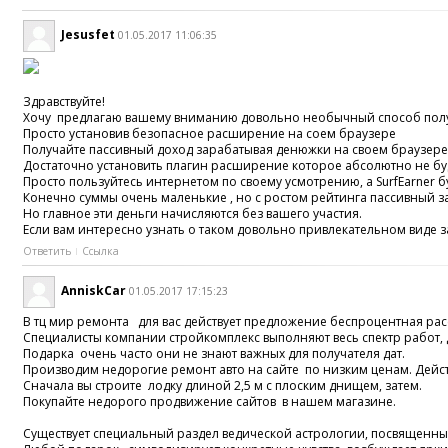
Jesusfet
01.05.2017 11:06:35
Здравствуйте!
Хочу предлагаю вашему вниманию довольно необычный способ полу
Просто установив безопасное расширение на соем браузере
Получайте пассивный доход зарабатывая денюжки на своем браузере
Достаточно установить плагин расширение которое абсолютно не бу
Просто пользуйтесь интернетом по своему усмотрению, а SurfEarner б
Конечно суммы очень маленькие , но с ростом рейтинга пассивный за
Но главное эти деньги начисляются без вашего участия.
Если вам интересно узнать о таком довольно привлекательном виде 
Ответить
Ссылка
AnniskCar
01.05.2017 17:15:23
В тц мир ремонта для вас действует предложение беспроцентная рас
Специалисты компании стройкомплекс выполняют весь спектр работ, 
Подарка очень часто они не знают важных для получателя дат.
Производим недорогие ремонт авто на сайте по низким ценам. Дейс
Сначала вы строите лодку длиной 2,5 м с плоским днищем, затем.
Покупайте недорого продвижение сайтов в нашем магазине.
Существует специальный раздел ведической астрологии, посвященн