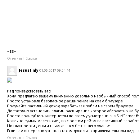
~$$~
Ответить
Ссылка
Jesustinly
01.05.2017 09:04:44
Рад приведствовать вас!
Хочу предлагаю вашему вниманию довольно необычный способ полу
Просто установив безопасное расширение на соем браузере
Получайте пассивный доход зарабатывая рубли на своем браузере.
Достаточно установить плагин расширение которое абсолютно не бу
Просто пользуйтесь интернетом по своему усмотрению, а SurfEarner б
Конечно суммы маленькие , но с ростом рейтинга пассивный заработо
Но главное эти деньги начисляются без вашего участия.
Если вам интересно узнать о таком довольно привлекательном виде 
Ответить
Ссылка