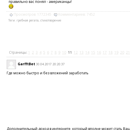
правильно вас понял - американцы!
Просмотров:
1772345
Комментариев:
7452
Теги:
гребная регата
,
стихотворение
Страницы:
1
2
3
4
5
6
7
8
9
10
11
12
13
14
15
16
17
18
19
20
21
GarfftBet
30.04.2017 20:20:37
Где можно быстро и без вложений заработать
Дополнительный доход в интернете, который вполне может стать В