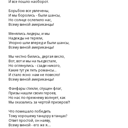
И все пошло наоборот.
Борьбою все увлечены,
И мы боролись - были шансы,
Но солнце ослепило нас,
Всему виной американцы!
Менялись лидеры, и мы
Надежды не теряли,
Упорно шли вперед и были шансы,
Всему виной американцы!
Мы честно бились, дергая весло,
Вот, вот и мы на пьедестале,
Но оглянулись - сзади никого,
Какие тут уж петь романсы...
И стало ясно: нам не повесло!
Всему виной американцы!
Фанфары стихли, спущен флаг,
Призы нашли своих героев,
Но нас по-прежнему волнует, как
Мы оказались за чертой призеров?!
Что помешало победить
Тому хорошему танцору в танцах?
Ответ простой, он наяву,
Всему виной - его же я....