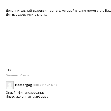
Дополнительный доход в интернете, который вполне может стать В
Для перехода жмите кнопку
~$$~
Ответить
Ссылка
Hectorgag
30.04.2017 22:12:17
Онлайн финансирование
Инвестиционная платформа