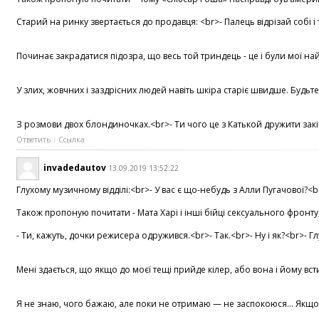
Старий на ринку звертається до продавця: <br>- Палець відрізай собі і
Починає закрадатися підозра, що весь той триндець - це і були мої най
У злих, жовчних і заздрісних людей навіть шкіра старіє швидше. Будьте
З розмови двох блондиночках.<br>- Ти чого це з Катькой дружити закін
Ответить
Ссылка
invadedautov
13.09.2019 13:52:22
Глухому музичному відділі:<br>- У вас є що-небудь з Алли Пугачової?<b
Також пропоную почитати - Мата Харі і інші бійці сексуального фронту, 
- Ти, кажуть, дочки режисера одружився.<br>- Так.<br>- Ну і як?<br>-
Мені здається, що якщо до моєї тещі прийде кілер, або вона і йому вст
Я не знаю, чого бажаю, але поки не отримаю — не заспокоюся... Якщо чо