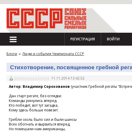
РЕГИСТРАЦИЯ
ВОЙТИ
Блоги
»
Люди и события Чемпионата СССР
Стихотворение, посвященное гребной регат
Шабалкина Елена
11.11.2014 13:42:52
Автор: Владимир Сорокованов
(участник Гребной регаты "Встречн
Дан старт регате, без оглядки
Команды ринулись вперед.
Кто победит, вот тут загадка,
Кому здесь больше повезет.
Гребли сколь было сил и были шансы
Всех обогнать и вырваться вперед,
Но помешали нам американцы,