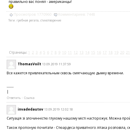
правильно вас понял - американцы!
Просмотров:
1770960
Комментариев:
7448
Теги:
гребная регата
,
стихотворение
Страницы:
1
2
3
4
5
6
7
8
9
10
11
12
13
14
15
16
17
18
19
20
21
ThomasVoilt
13.09.2019 11:37:59
Все кажется привлекательным сквозь смягчающую дымку времени.
------
|
Ответить
Ссылка
invadedautov
13.09.2019 12:02:18
Ситуація зі злочинністю глухому нашому місті насторожує. Можна прой
Також пропоную почитати - Стюардеса приватного літака розповіла, скіл