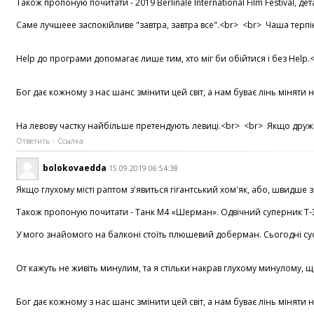
Також пропоную почитати - 2019 Berlinale International Film Festival, дет
Саме лучшеее заспокійливе "завтра, завтра все".<br> <br> Чаша терп
Help до програми допомагає лише тим, хто міг би обійтися і без Hel
Бог дає кожному з нас шанс змінити цей світ, а нам буває лінь міняти
На левову частку найбільше претендують левиці.<br> <br> Якщо дружин
Ответить
Ссылка
bolokovaedda
15.09.2019 06:54:38
Якщо глухому місті раптом з'явиться гігантський хом'як, або, швидше за
Також пропоную почитати - Танк М4 «Шерман». Одвічний суперник Т-34, 
У мого знайомого на балконі стоїть плюшевий доберман. Сьогодні сусід
От кажуть не живіть минулим, та я стільки накрав глухому минулому, щ
Бог дає кожному з нас шанс змінити цей світ, а нам буває лінь мінят