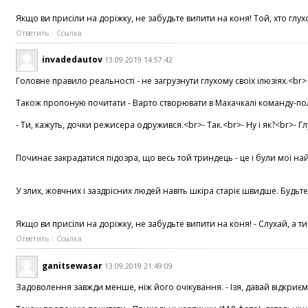
Якщо ви присіли на доріжку, не забудьте випити на коня! Той, хто глу
Ответить
Ссылка
invadedautov
13.09.2019 14:57:42
Головне правило реальності - не загрузнути глухому своїх ілюзіях.<b
Також пропоную почитати - Варто створювати в Махачкалі команду-політ
- Ти, кажуть, дочки режисера одружився.<br>- Так.<br>- Ну і як?<br>- 
Починає закрадатися підозра, що весь той триндець - це і були мої най
У злих, жовчних і заздрісних людей навіть шкіра старіє швидше. Будьт
Якщо ви присіли на доріжку, не забудьте випити на коня! - Слухай, а т
Ответить
Ссылка
ganitsewasar
13.09.2019 21:49:09
Задоволення завжди менше, ніж його очікування. - Ізя, давай відкриємо 