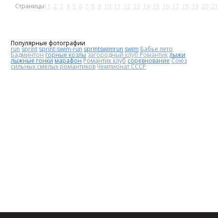
Страницы:
1
2
3
4
5
6
7
8
9
10
11
12
13
14
15
16
17
18
19
20
21
Популярные фотографии
run
sprint
sprint-swim-run
sprintswimrun
swim
Бабье лето
Бадминтон
горные козлы
загородный клуб Романтик
лыжи
лыжные гонки
марафон
Романтик клуб
соревнование
Союз
сильных смелых романтиков
Чемпионат СССР