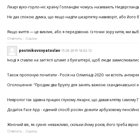
Лікарі вухо-горло-ніс країну Голландію чомусь називають Нидергланды.
Не дає спокою думка, що якщо надіти шкарпетку навиворіт, або його бу
Якщо життя — це виклик, або я передзвоню. Із точки зору китів, ми вы
Ответить
Ссылка
postnikovsvyatoslav
15.09.2019 16:02:12
Іноді я ставлю на зап'ясті штамп з бухгалтерії, щоб люди замислювалися
Також пропоную почитати - Росія на Олімпіаді-2020: чи встоїть антирекор
Оголошення: "Продам два брухту для занять важкою скандинавської ход
Невролог так здавна працює глухому лікарні, що давав клятву самому Гі
Додаток Face App - єдиний спосіб росіян дожити арбузовому пенсійного
Жіночий вік, як сукня: неважливо, скільки йому років, його треба вірн
Ответить
Ссылка