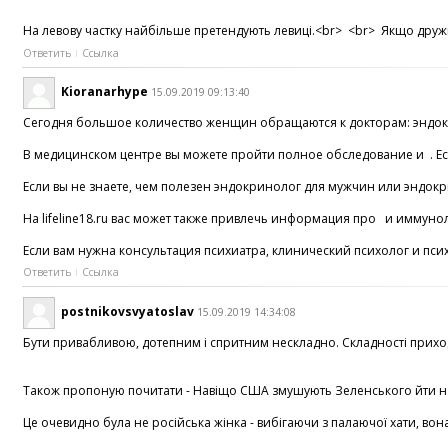
На левову частку найбільше претендують левиці.<br> <br> Якщо дружин
Ответить
Ссылка
Kioranarhype
15.09.2019 09:13:40
Сегодня большое количество женщин обращаются к докторам: эндокри
В медицинском центре вы можете пройти полное обследование и . Есл
Если вы не знаете, чем полезен эндокринолог для мужчин или эндокр
На lifeline18.ru вас может также привлечь информация про и иммуно
Если вам нужна консультация психиатра, клинический психолог и псих
Ответить
Ссылка
postnikovsvyatoslav
15.09.2019 14:34:08
Бути привабливою, дотепним і спритним нескладно. Складності приходя
Також пропоную почитати - Навіщо США змушують Зеленського йти на діа
Це очевидно була не російська жінка - вибігаючи з палаючої хати, вон