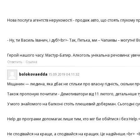
Нова послуга агентств нерухомості - продаж авто, що стоять глухому пр
- Ну, ти Василь Іванич, і дуб!<br>- Так, Петька, ми – Чапаевы – могу
Герой нашого часу: Мастур-Батир. Алкоголь унікальна речовина: увечері
Ответить
Ссылка
bolokovaedda
15.09.2019 04:11:32
Міщанин — людина, яка дбає не стільки про власну гідність, скільки про
Також пропоную почитати - Демотиватори від 11 лютого, детальніше тут 
У мого знайомого на балконі стоїть плюшевий доберман. Сьогодні сусідк
Help до програми допомагає лише тим, хто міг би обійтися і без Help
Не сподівайся на краще, а сподівайся на кращих. Це надійніше.<br> <b