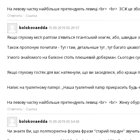
На левову частку найбільше претендують левиці.<br> <br> ЗСЖ це збіль
Ответить
Ссылка
bolokovaedda
15.09.2019 05:29:57
Якщо глухому місті раптом з'явиться гігантський хом'як, або, швидше з
Також пропоную почитати - Тут і там, детальніше тут , тут багато цікавог
У мого знайомого на балконі стоїть плюшевий доберман. Сьогодні сусід
Якщо глухому гостях для вас натякнули, що ви засиділися, або краще п
Напис на туалетному папері: ,,Наша туалетний папір прикрасить будь-я
На левову частку найбільше претендують левиці.<br> <br> Жінку обурює,
Ответить
Ссылка
bolokovaedda
15.09.2019 05:54:43
Чи знаєте Ви, що політкоректна форма фрази "старий пердун" звучить як