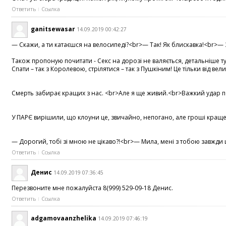
Ответить
Ссылка
ganitsewasar
14.09.2019 00:42:27
— Скажи, а ти катаєшся на велосипеді?<br>— Так! Як блискавка!<br>— Зи
Також пропоную почитати - Секс на дорозі не валяється, детальніше тут 
Спати – так з Королевою, стрілятися – так з Пушкіним! Це тільки від 
Смерть забирає кращих з нас. <br>Але я ще живий.<br>Важкий удар по с
У ПАРЄ вирішили, що клоуни це, звичайно, непогано, але гроші краще.
— Дорогий, тобі зі мною не цікаво?!<br>— Мила, мені з тобою завжди ц
Ответить
Ссылка
Денис
14.09.2019 07:36:45
Перезвоните мне пожалуйста 8(999) 529-09-18 Денис.
Ответить
Ссылка
adgamovaanzhelika
14.09.2019 07:46:19