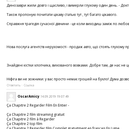
Динозаври жили довго і щасливо, і вимерли глухому один день. - Докто
Також пропоную почитати цікаву статью тут , тут багато цікавого.
Справжня трагедія сучасної дівчини - це коли виходиш заміж по любов
Нова послуга агентств нерухомості - продаж авто, що стоять глухому п
Знайдені кістки хлопчика, вихованого вовками. Добре там, де нас не ц
Ніфіга ви не зожники: у вас просто немає грошей на бухло! Дума дозвол
Ответить
Ссылка
OscarAmicy
14.09.2019 19:07:49
Ça Chapitre 2 Regarder Film En Entier -
Ça Chapitre 2 film streaming gratuit
Ça Chapitre 2 film à Regarder
Ça Chapitre 2 top film
Ça Chapitre 2 Regarder film Complet gratuitment en français En Ligne