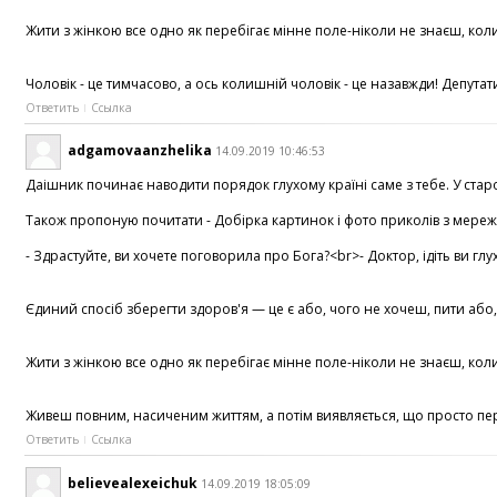
Жити з жінкою все одно як перебігає мінне поле-ніколи не знаєш, коли 
Чоловік - це тимчасово, а ось колишній чоловік - це назавжди! Депут
Ответить
Ссылка
adgamovaanzhelika
14.09.2019 10:46:53
Даішник починає наводити порядок глухому країні саме з тебе. У стар
Також пропоную почитати - Добірка картинок і фото приколів з мережі, 
- Здрастуйте, ви хочете поговорила про Бога?<br>- Доктор, ідіть ви г
Єдиний спосіб зберегти здоров'я — це є або, чого не хочеш, пити або, 
Жити з жінкою все одно як перебігає мінне поле-ніколи не знаєш, коли
Живеш повним, насиченим життям, а потім виявляється, що просто переї
Ответить
Ссылка
believealexeichuk
14.09.2019 18:05:09