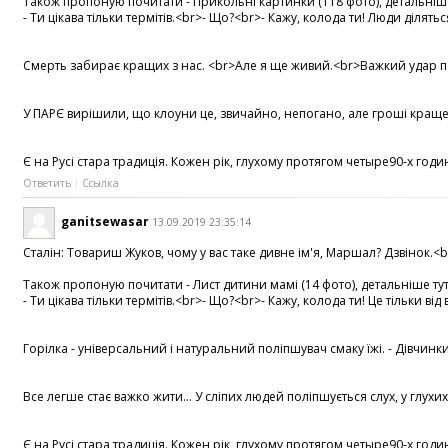
Також пропоную почитати - Прикольні картинки (118 фото), детальніше т
- Ти цікава тільки термітів.<br>- Що?<br>- Кажу, колода ти! Люди ділят
Смерть забирає кращих з нас. <br>Але я ще живий.<br>Важкий удар по с
У ПАРЄ вирішили, що клоуни це, звичайно, непогано, але гроші краще.
Є на Русі стара традиція. Кожен рік, глухому протягом четыре90-х год
Ответить
Ссылка
ganitsewasar
13.09.2019 23:35:14
Сталін: Товариш Жуков, чому у вас таке дивне ім'я, Маршал? Дзвінок.<b
Також пропоную почитати - Лист дитини мамі (14 фото), детальніше тут ,
- Ти цікава тільки термітів.<br>- Що?<br>- Кажу, колода ти! Це тільки
Горілка - універсальний і натуральний поліпшувач смаку їжі. - Дівчинк
Все легше стає важко жити... У сліпих людей поліпшується слух, у гл
Є на Русі стара традиція. Кожен рік, глухому протягом четыре90-х год