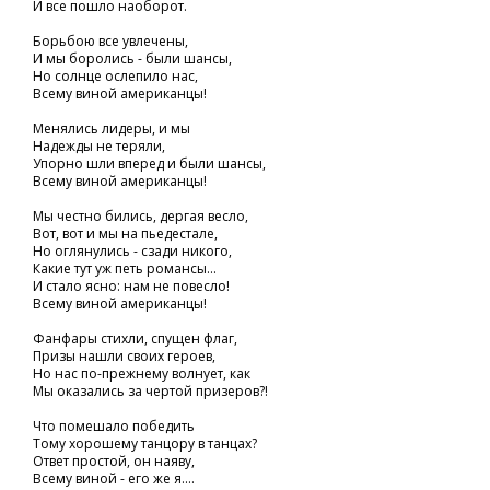
И все пошло наоборот.
Борьбою все увлечены,
И мы боролись - были шансы,
Но солнце ослепило нас,
Всему виной американцы!
Менялись лидеры, и мы
Надежды не теряли,
Упорно шли вперед и были шансы,
Всему виной американцы!
Мы честно бились, дергая весло,
Вот, вот и мы на пьедестале,
Но оглянулись - сзади никого,
Какие тут уж петь романсы...
И стало ясно: нам не повесло!
Всему виной американцы!
Фанфары стихли, спущен флаг,
Призы нашли своих героев,
Но нас по-прежнему волнует, как
Мы оказались за чертой призеров?!
Что помешало победить
Тому хорошему танцору в танцах?
Ответ простой, он наяву,
Всему виной - его же я....