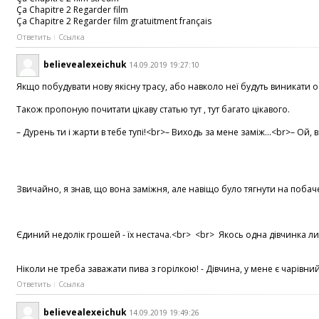
Ça Chapitre 2 Regarder film
Ça Chapitre 2 Regarder film gratuitment français
Ответить
Ссылка
believealexeichuk
14.09.2019 19:27:10
Якщо побудувати нову якісну трасу, або навколо неї будуть виникати осе
Також пропоную почитати цікаву статью тут , тут багато цікавого.
– Дурень ти і жарти в тебе тупі!<br>– Виходь за мене заміж...<br>– 
Звичайно, я знав, що вона заміжня, але навіщо було тягнути на побач
Єдиний недолік грошей - їх нестача.<br> <br> Якось одна дівчинка лизн
Ніколи не треба заважати пива з горілкою! - Дівчина, у мене є чарівни
Ответить
Ссылка
believealexeichuk
14.09.2019 19:49:26