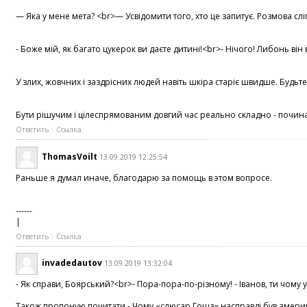
— Яка у мене мета? <br>— Усвідомити того, хто це запитує. Розмова сл
- Боже мій, як багато цукерок ви даєте дитині!<br>- Нічого! Либонь він
У злих, жовчних і заздрісних людей навіть шкіра старіє швидше. Будьт
Бути рішучим і цілеспрямованим довгий час реально складно - починаєш 
Ответить
Ссылка
ThomasVoilt
13.09.2019 12:25:54
Раньше я думал иначе, благодарю за помощь в этом вопросе.
------
|
Ответить
Ссылка
invadedautov
13.09.2019 13:32:04
- Як справи, Боярський?<br>- Пора-пора-по-різному! - Іванов, ти чому 
Також пропоную почитати - Чому «слюсар Гоша» насправді був америка