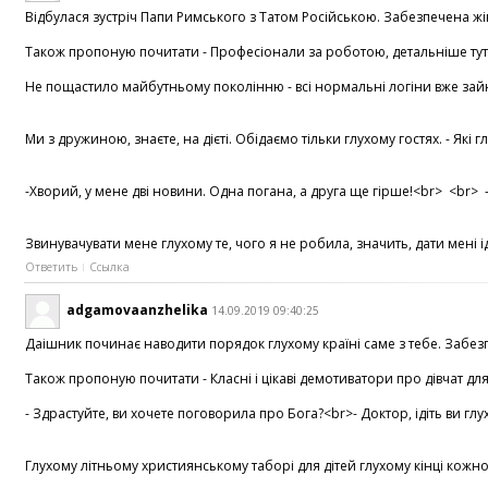
Відбулася зустріч Папи Римського з Татом Російською. Забезпечена ж
Також пропоную почитати - Професіонали за роботою, детальніше тут , 
Не пощастило майбутньому поколінню - всі нормальні логіни вже зайня
Ми з дружиною, знаєте, на дієті. Обідаємо тільки глухому гостях. - Як
-Хворий, у мене дві новини. Одна погана, а друга ще гірше!<br> <br> -
Звинувачувати мене глухому те, чого я не робила, значить, дати мені 
Ответить
Ссылка
adgamovaanzhelika
14.09.2019 09:40:25
Даішник починає наводити порядок глухому країні саме з тебе. Забезп
Також пропоную почитати - Класні і цікаві демотиватори про дівчат для 
- Здрастуйте, ви хочете поговорила про Бога?<br>- Доктор, ідіть ви г
Глухому літньому християнському таборі для дітей глухому кінці кожно