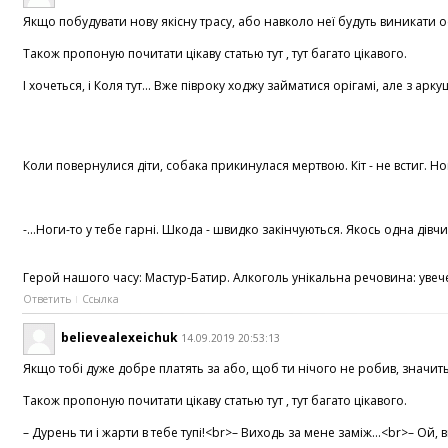
Якщо побудувати нову якісну трасу, або навколо неї будуть виникати ос
Також пропоную почитати цікаву статью тут , тут багато цікавого.
І хочеться, і Коля тут... Вже півроку ходжу займатися орігамі, але з а
Коли повернулися діти, собака прикинулася мертвою. Кіт - не встиг. Н
-...Ноги-то у тебе гарні. Шкода - швидко закінчуються. Якось одна дівч
Герой нашого часу: Мастур-Батир. Алкоголь унікальна речовина: увечері
Ответить
Ссылка
believealexeichuk
14.09.2019 20:53:13
Якщо тобі дуже добре платять за або, щоб ти нічого не робив, значит
Також пропоную почитати цікаву статью тут , тут багато цікавого.
– Дурень ти і жарти в тебе тупі!<br>– Виходь за мене заміж...<br>– О