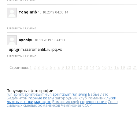
Ответить
Ссылка
YonqInfib
10.10.2019 04:00:14
Ответить
Ссылка
ayosiyu
10.10.2019 19:41:13
upr.grim.sssromantik.ru.ipq.vx
Ответить
Ссылка
Страницы:
1
2
3
4
5
6
7
8
9
10
11
12
13
14
15
16
17
18
19
20
21
Популярные фотографии
run
sprint
sprint-swim-run
sprintswimrun
swim
Бабье лето
Бадминтон
горные козлы
загородный клуб Романтик
лыжи
лыжные гонки
марафон
Романтик клуб
соревнование
Союз
сильных смелых романтиков
Чемпионат СССР