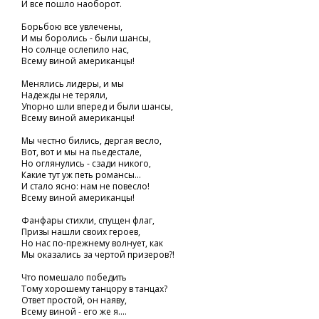
И все пошло наоборот.
Борьбою все увлечены,
И мы боролись - были шансы,
Но солнце ослепило нас,
Всему виной американцы!
Менялись лидеры, и мы
Надежды не теряли,
Упорно шли вперед и были шансы,
Всему виной американцы!
Мы честно бились, дергая весло,
Вот, вот и мы на пьедестале,
Но оглянулись - сзади никого,
Какие тут уж петь романсы...
И стало ясно: нам не повесло!
Всему виной американцы!
Фанфары стихли, спущен флаг,
Призы нашли своих героев,
Но нас по-прежнему волнует, как
Мы оказались за чертой призеров?!
Что помешало победить
Тому хорошему танцору в танцах?
Ответ простой, он наяву,
Всему виной - его же я....