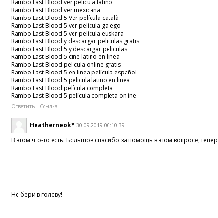
Rambo Last Blood ver pelicula latino
Rambo Last Blood ver mexicana
Rambo Last Blood 5 Ver película català
Rambo Last Blood 5 ver pelicula galego
Rambo Last Blood 5 ver pelicula euskara
Rambo Last Blood y descargar peliculas gratis
Rambo Last Blood 5 y descargar peliculas
Rambo Last Blood 5 cine latino en linea
Rambo Last Blood pelicula online gratis
Rambo Last Blood 5 en linea película español
Rambo Last Blood 5 pelicula latino en linea
Rambo Last Blood película completa
Rambo Last Blood 5 película completa online
Ответить
Ссылка
HeatherneokY
30.09.2019 00:10:39
В этом что-то есть. Большое спасибо за помощь в этом вопросе, теперь
------
Не бери в голову!
------