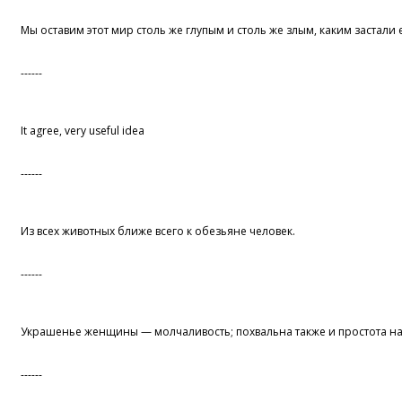
Мы оставим этот мир столь же глупым и столь же злым, каким застали 
------
It agree, very useful idea
------
Из всех животных ближе всего к обезьяне человек.
------
Украшенье женщины — молчаливость; похвальна также и простота на
------