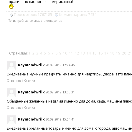
правильно вас понял - американцы!
Просмотров:
1767185
Комментариев:
7434
Теги:
гребная регата
,
стихотворение
Страницы:
1
2
3
4
5
6
7
8
9
10
11
12
13
14
15
16
17
18
19
20
21
Raymondwrilk
20.09.2019 12:24:46
Ежедневные нужные предметы именно для квартиры, двора, авто плюс
Ответить
Ссылка
Raymondwrilk
20.09.2019 13:06:31
Обыденные желанные изделия именно для дома, сада, машины плюс об
Ответить
Ссылка
Raymondwrilk
20.09.2019 15:54:41
Ежедневные желанные товары именно для дома, огорода, автомашины 