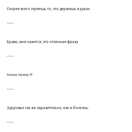
Скорее всего теряешь то, что держишь в руках.
------
Браво, мне кажется, это отличная фраза
------
точно точно !!!
------
Здоровье так же заразительно, как и болезнь.
------