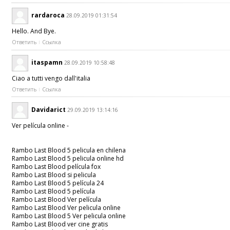
rardaroca
28.09.2019 01:31:54
Hello. And Bye.
Ответить
Ссылка
itaspamn
28.09.2019 10:58:48
Ciao a tutti vengo dall'italia
Ответить
Ссылка
Davidarict
29.09.2019 13:14:16
Ver película online -
Rambo Last Blood 5 pelicula en chilena
Rambo Last Blood 5 pelicula online hd
Rambo Last Blood película fox
Rambo Last Blood si pelicula
Rambo Last Blood 5 película 24
Rambo Last Blood 5 película
Rambo Last Blood Ver película
Rambo Last Blood Ver pelicula online
Rambo Last Blood 5 Ver pelicula online
Rambo Last Blood ver cine gratis