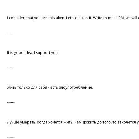
I consider, that you are mistaken. Let's discuss it. Write to me in PM, we wi
------
It is good idea. I support you.
------
Жить только для себя - есть злоупотребление.
------
Лучше умереть, когда хочется жить, чем дожить до того, то захочется 
------