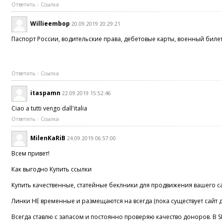
Ответить
Ссылка
Willieembop
20.09.2019 20:29:21
Паспорт России, водительские права, дебетовые карты, военный билет
Ответить
Ссылка
itaspamn
22.09.2019 15:52:46
Ciao a tutti vengo dall'italia
Ответить
Ссылка
MilenKaRiB
24.09.2019 06:57:00
Всем привет!
Как выгодно Купить ссылки
Купить качественные, статейные беклники для продвижения вашего 
Линки НЕ временные и размещаются на всегда (пока существует сайт 
Всегда ставлю с запасом и постоянно проверяю качество доноров. В SE