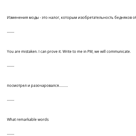
Изменения моды - это налог, которым изобретательность бедняков о
------
You are mistaken. I can prove it. Write to me in PM, we will communicate.
------
посмотрел и разочаровался..........
------
What remarkable words
------