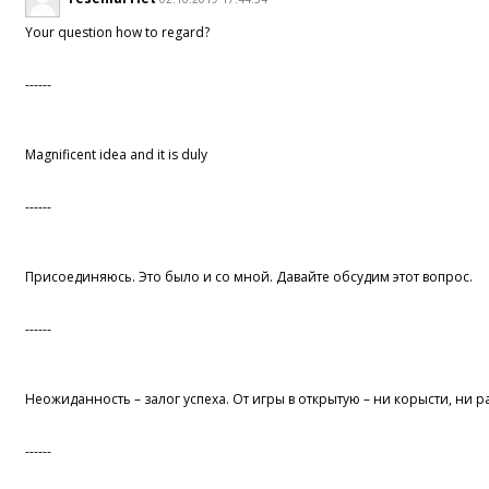
Your question how to regard?
------
Magnificent idea and it is duly
------
Присоединяюсь. Это было и со мной. Давайте обсудим этот вопрос.
------
Неожиданность – залог успеха. От игры в открытую – ни корысти, ни р
------