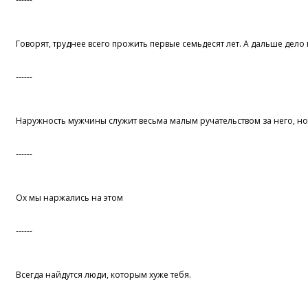
Говорят, труднее всего прожить первые семьдесят лет. А дальше дело 
------
Наружность мужчины служит весьма малым ручательством за него, но 
------
Ох мы наржались на этом
------
Вcегда найдутся люди, которым хуже тебя.
------