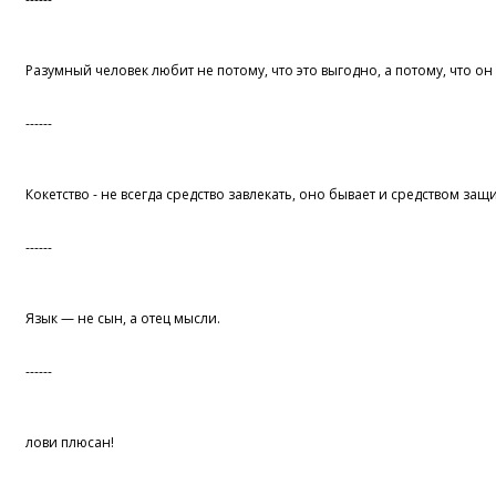
Разумный человек любит не потому, что это выгодно, а потому, что он
------
Кокетство - не всегда средство завлекать, оно бывает и средством защ
------
Язык — не сын, а отец мысли.
------
лови плюсан!
------