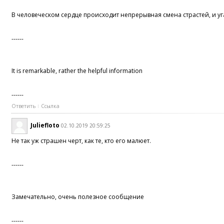
В человеческом сердце происходит непрерывная смена страстей, и уг
------
It is remarkable, rather the helpful information
------
Ответить
Ссылка
Juliefloto
02.10.2019 20:59:25
Не так уж страшен черт, как те, кто его малюет.
------
Замечательно, очень полезное сообщение
------