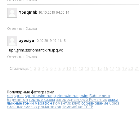
Ответить
Ссылка
YonqInfib
10.10.2019 04:00:14
Ответить
Ссылка
ayosiyu
10.10.2019 19:41:13
upr.grim.sssromantik.ru.ipq.vx
Ответить
Ссылка
Страницы:
1
2
3
4
5
6
7
8
9
10
11
12
13
14
15
16
17
18
19
20
21
Популярные фотографии
run
sprint
sprint-swim-run
sprintswimrun
swim
Бабье лето
Бадминтон
горные козлы
загородный клуб Романтик
лыжи
лыжные гонки
марафон
Романтик клуб
соревнование
Союз
сильных смелых романтиков
Чемпионат СССР