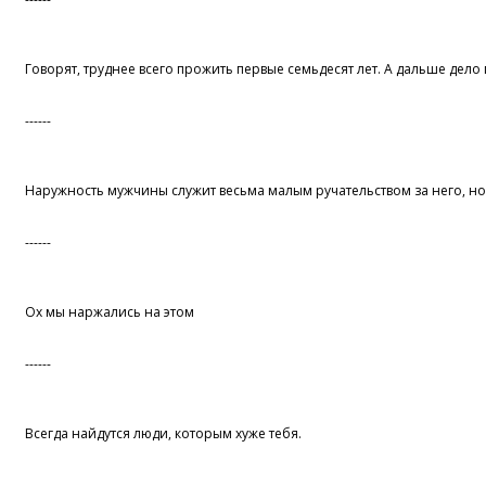
Говорят, труднее всего прожить первые семьдесят лет. А дальше дело 
------
Наружность мужчины служит весьма малым ручательством за него, но 
------
Ох мы наржались на этом
------
Вcегда найдутся люди, которым хуже тебя.
------