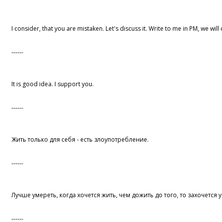
I consider, that you are mistaken. Let's discuss it. Write to me in PM, we wi
------
It is good idea. I support you.
------
Жить только для себя - есть злоупотребление.
------
Лучше умереть, когда хочется жить, чем дожить до того, то захочется 
------