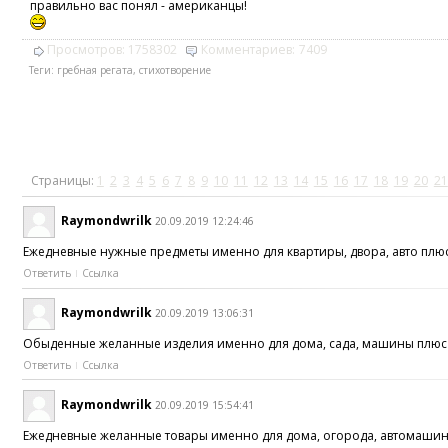
правильно вас понял - американцы!
Просмотров:
1758302
Комментариев:
7409
Теги:
гребная регата
,
стихотворение
Страницы:
1
2
3
4
5
6
7
8
9
10
11
12
13
14
15
16
17
18
19
20
21
Raymondwrilk
20.09.2019 12:24:46
Ежедневные нужные предметы именно для квартиры, двора, авто плюс
Ответить
Ссылка
Raymondwrilk
20.09.2019 13:06:31
Обыденные желанные изделия именно для дома, сада, машины плюс об
Ответить
Ссылка
Raymondwrilk
20.09.2019 15:54:41
Ежедневные желанные товары именно для дома, огорода, автомашины 