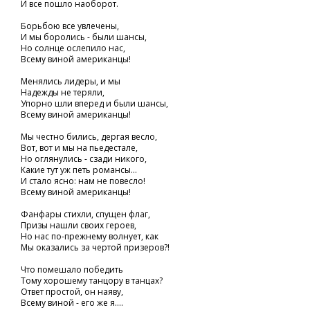
И все пошло наоборот.
Борьбою все увлечены,
И мы боролись - были шансы,
Но солнце ослепило нас,
Всему виной американцы!
Менялись лидеры, и мы
Надежды не теряли,
Упорно шли вперед и были шансы,
Всему виной американцы!
Мы честно бились, дергая весло,
Вот, вот и мы на пьедестале,
Но оглянулись - сзади никого,
Какие тут уж петь романсы...
И стало ясно: нам не повесло!
Всему виной американцы!
Фанфары стихли, спущен флаг,
Призы нашли своих героев,
Но нас по-прежнему волнует, как
Мы оказались за чертой призеров?!
Что помешало победить
Тому хорошему танцору в танцах?
Ответ простой, он наяву,
Всему виной - его же я....