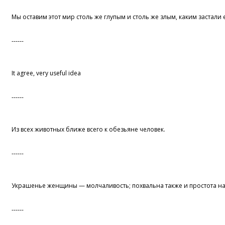
Мы оставим этот мир столь же глупым и столь же злым, каким застали 
------
It agree, very useful idea
------
Из всех животных ближе всего к обезьяне человек.
------
Украшенье женщины — молчаливость; похвальна также и простота на
------