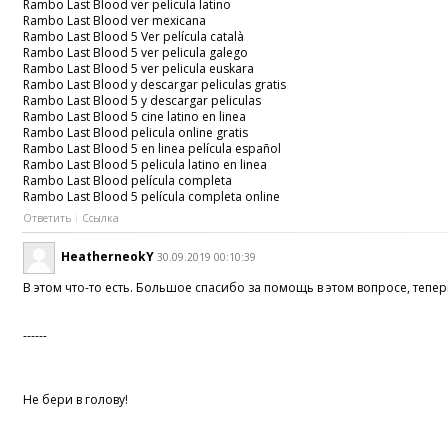
Rambo Last Blood ver pelicula latino
Rambo Last Blood ver mexicana
Rambo Last Blood 5 Ver película català
Rambo Last Blood 5 ver pelicula galego
Rambo Last Blood 5 ver pelicula euskara
Rambo Last Blood y descargar peliculas gratis
Rambo Last Blood 5 y descargar peliculas
Rambo Last Blood 5 cine latino en linea
Rambo Last Blood pelicula online gratis
Rambo Last Blood 5 en linea película español
Rambo Last Blood 5 pelicula latino en linea
Rambo Last Blood película completa
Rambo Last Blood 5 película completa online
Ответить
Ссылка
HeatherneokY
30.09.2019 00:10:39
В этом что-то есть. Большое спасибо за помощь в этом вопросе, теперь
------
Не бери в голову!
------