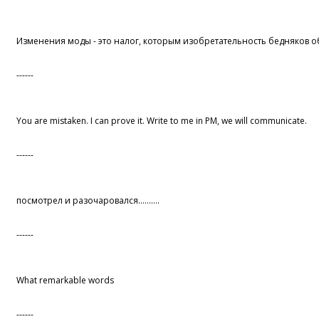
Изменения моды - это налог, которым изобретательность бедняков о
------
You are mistaken. I can prove it. Write to me in PM, we will communicate.
------
посмотрел и разочаровался..........
------
What remarkable words
------