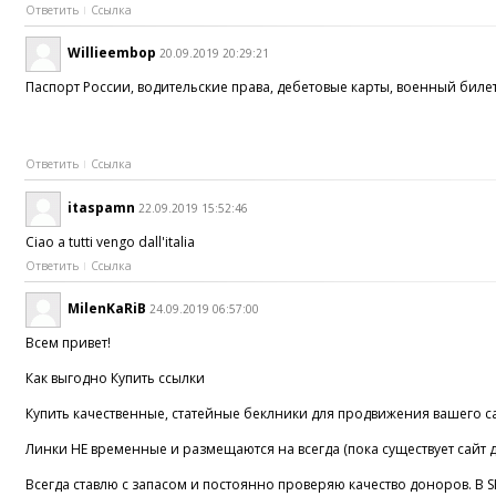
Ответить
Ссылка
Willieembop
20.09.2019 20:29:21
Паспорт России, водительские права, дебетовые карты, военный билет
Ответить
Ссылка
itaspamn
22.09.2019 15:52:46
Ciao a tutti vengo dall'italia
Ответить
Ссылка
MilenKaRiB
24.09.2019 06:57:00
Всем привет!
Как выгодно Купить ссылки
Купить качественные, статейные беклники для продвижения вашего 
Линки НЕ временные и размещаются на всегда (пока существует сайт 
Всегда ставлю с запасом и постоянно проверяю качество доноров. В SE