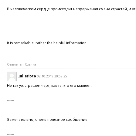
В человеческом сердце происходит непрерывная смена страстей, и уг
------
It is remarkable, rather the helpful information
------
Ответить
Ссылка
Juliefloto
02.10.2019 20:59:25
Не так уж страшен черт, как те, кто его малюет.
------
Замечательно, очень полезное сообщение
------