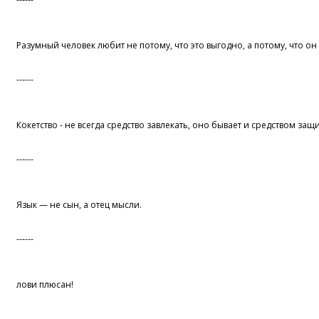
Разумный человек любит не потому, что это выгодно, а потому, что он
------
Кокетство - не всегда средство завлекать, оно бывает и средством защ
------
Язык — не сын, а отец мысли.
------
лови плюсан!
------