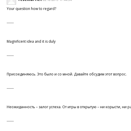
Your question how to regard?
------
Magnificent idea and it is duly
------
Присоединяюсь. Это было и со мной. Давайте обсудим этот вопрос.
------
Неожиданность – залог успеха. От игры в открытую – ни корысти, ни р
------