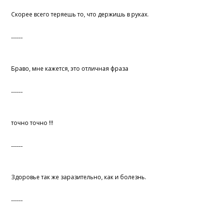
Скорее всего теряешь то, что держишь в руках.
------
Браво, мне кажется, это отличная фраза
------
точно точно !!!
------
Здоровье так же заразительно, как и болезнь.
------