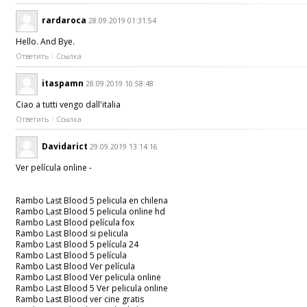
rardaroca
28.09.2019 01:31:54
Hello. And Bye.
Ответить
Ссылка
itaspamn
28.09.2019 10:58:48
Ciao a tutti vengo dall'italia
Ответить
Ссылка
Davidarict
29.09.2019 13:14:16
Ver película online -
Rambo Last Blood 5 pelicula en chilena
Rambo Last Blood 5 pelicula online hd
Rambo Last Blood película fox
Rambo Last Blood si pelicula
Rambo Last Blood 5 película 24
Rambo Last Blood 5 película
Rambo Last Blood Ver película
Rambo Last Blood Ver pelicula online
Rambo Last Blood 5 Ver pelicula online
Rambo Last Blood ver cine gratis