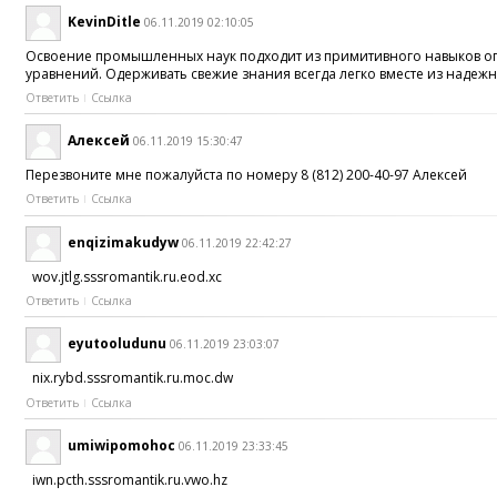
KevinDitle
06.11.2019 02:10:05
Освоение промышленных наук подходит из примитивного навыков опре
уравнений. Одерживать свежие знания всегда легко вместе из надеж
Ответить
Ссылка
Алексей
06.11.2019 15:30:47
Перезвоните мне пожалуйста по номеру 8 (812) 200-40-97 Алексей
Ответить
Ссылка
enqizimakudyw
06.11.2019 22:42:27
wov.jtlg.sssromantik.ru.eod.xc
Ответить
Ссылка
eyutooludunu
06.11.2019 23:03:07
nix.rybd.sssromantik.ru.moc.dw
Ответить
Ссылка
umiwipomohoc
06.11.2019 23:33:45
iwn.pcth.sssromantik.ru.vwo.hz