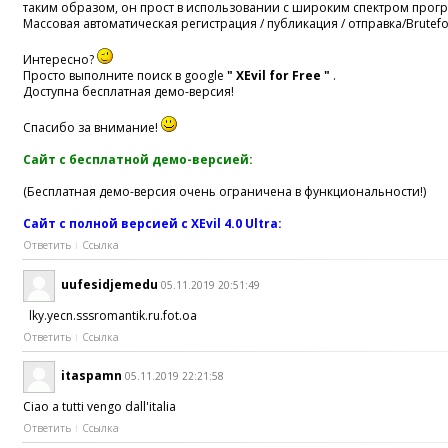
таким образом, он прост в использовании с широким спектром прогр
Массовая автоматическая регистрация / публикация / отправка/Brutef
Интересно?
Просто выполните поиск в google
" XEvil for Free "
.
Доступна бесплатная демо-версия!
Спасибо за внимание!
Сайт с бесплатной демо-версией:
(Бесплатная демо-версия очень ограничена в функциональности!)
Сайт с полной версией с XEvil 4.0 Ultra:
Ответить
Ссылка
uufesidjemedu
05.11.2019 20:51:49
lky.yecn.sssromantik.ru.fot.oa
Ответить
Ссылка
itaspamn
05.11.2019 22:21:58
Ciao a tutti vengo dall'italia
Ответить
Ссылка