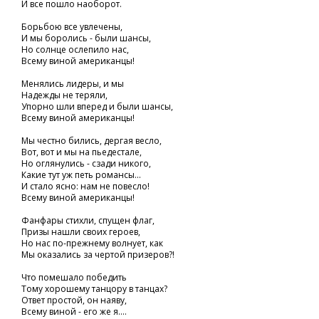
И все пошло наоборот.
Борьбою все увлечены,
И мы боролись - были шансы,
Но солнце ослепило нас,
Всему виной американцы!
Менялись лидеры, и мы
Надежды не теряли,
Упорно шли вперед и были шансы,
Всему виной американцы!
Мы честно бились, дергая весло,
Вот, вот и мы на пьедестале,
Но оглянулись - сзади никого,
Какие тут уж петь романсы...
И стало ясно: нам не повесло!
Всему виной американцы!
Фанфары стихли, спущен флаг,
Призы нашли своих героев,
Но нас по-прежнему волнует, как
Мы оказались за чертой призеров?!
Что помешало победить
Тому хорошему танцору в танцах?
Ответ простой, он наяву,
Всему виной - его же я....