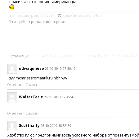
правильно вас понял - американцы!
Просмотров:
1775831
Комментариев:
7460
Теги:
гребная регата
,
стихотворение
Страницы:
1
2
3
4
5
6
7
8
9
10
11
12
13
14
15
16
17
18
19
20
21
udwaquheso
26.10.2019 07:30:19
syv.mcmr.sssromantik.ru.nbh.ww
Ответить
Ссылка
WalterTarie
26.10.2019 12:45:47
Ответить
Ссылка
ScottnaIfy
26.10.2019 18:53:59
Удобство плюс предприимчивость условного набора от презентуемой