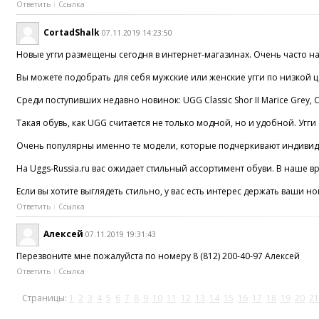
Ответить
Ссылка
CortadShalk
07.11.2019 14:23:50
Новые угги размещены сегодня в интернет-магазинах. Очень часто на
Вы можете подобрать для себя мужские или женские угги по низкой це
Среди поступивших недавно новинок: UGG Classic Shor II Marice Grey, 
Такая обувь, как UGG считается не только модной, но и удобной. Угг
Очень популярны именно те модели, которые подчеркивают индивидуал
На Uggs-Russia.ru вас ожидает стильный ассортимент обуви. В наше в
Если вы хотите выглядеть стильно, у вас есть интерес держать ваши 
Ответить
Ссылка
Алексей
07.11.2019 19:31:43
Перезвоните мне пожалуйста по номеру 8 (812) 200-40-97 Алексей
Ответить
Ссылка
Страницы:
1
2
3
4
5
6
7
8
9
10
11
12
13
14
15
16
17
18
19
20
21