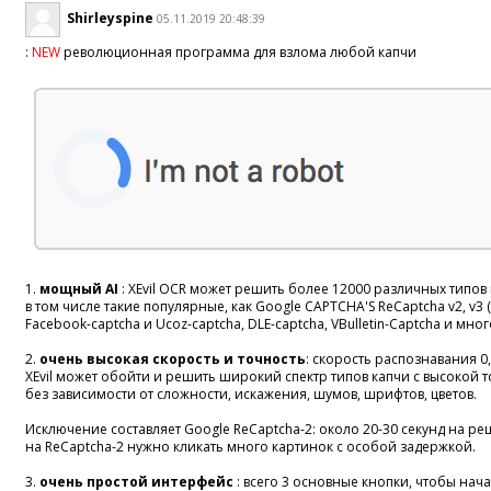
Shirleyspine
05.11.2019 20:48:39
:
NEW
революционная программа для взлома любой капчи
1.
мощный AI
: XEvil OCR может решить более 12000 различных типов 
в том числе такие популярные, как Google CAPTCHA'S ReCaptcha v2, v3 (то
Facebook-captcha и Ucoz-captcha, DLE-captcha, VBulletin-Captcha и мног
2.
очень высокая скорость и точность
: скорость распознавания 0,
XEvil может обойти и решить широкий спектр типов капчи с высокой 
без зависимости от сложности, искажения, шумов, шрифтов, цветов.
Исключение составляет Google ReCaptcha-2: около 20-30 секунд на ре
на ReCaptcha-2 нужно кликать много картинок с особой задержкой.
3.
очень простой интерфейс
: всего 3 основные кнопки, чтобы нач