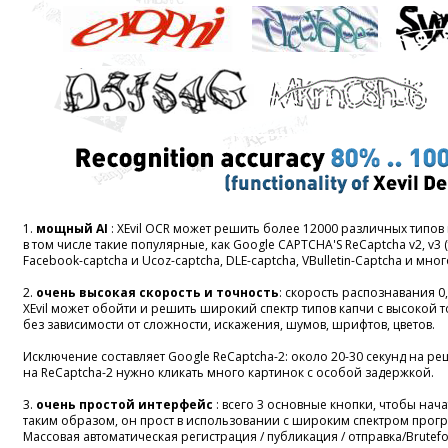
1.
мощный AI
: XEvil OCR может решить более 12000 различных типов 
в том числе такие популярные, как Google CAPTCHA'S ReCaptcha v2, v3 (то
Facebook-captcha и Ucoz-captcha, DLE-captcha, VBulletin-Captcha и мног
2.
очень высокая скорость и точность
: скорость распознавания 0,
XEvil может обойти и решить широкий спектр типов капчи с высокой 
без зависимости от сложности, искажения, шумов, шрифтов, цветов.
Исключение составляет Google ReCaptcha-2: около 20-30 секунд на ре
на ReCaptcha-2 нужно кликать много картинок с особой задержкой.
3.
очень простой интерфейс
: всего 3 основные кнопки, чтобы нач
таким образом, он прост в использовании с широким спектром прогр
Массовая автоматическая регистрация / публикация / отправка/Brutef