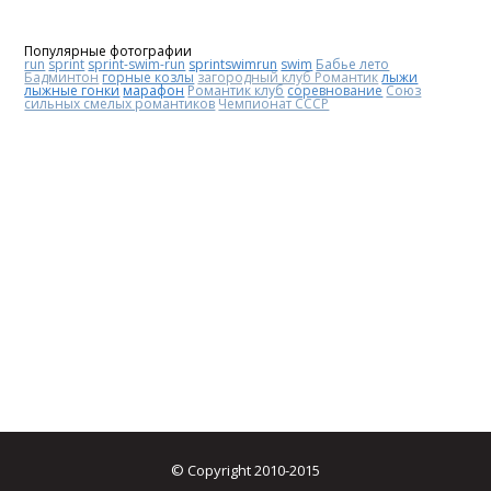
Популярные фотографии
run
sprint
sprint-swim-run
sprintswimrun
swim
Бабье лето
Бадминтон
горные козлы
загородный клуб Романтик
лыжи
лыжные гонки
марафон
Романтик клуб
соревнование
Союз
сильных смелых романтиков
Чемпионат СССР
© Copyright 2010-2015