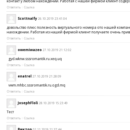
контакт у любом нахождении. Работая с нашей фирмой клиент содер
Ответить
Ссылка
ScottnaIfy
26.10.2019 23:41:04
довольство плюс полезность виртуального номера ото нашей компани
нахождении. Работая из нашей фирмой клиент получаете очень прив
Ответить
Ссылка
owemiwazeo
27.10.2019 21:12:02
gyd.wknw.sssromantik.ru.xeq.uq
Ответить
Ссылка
enatrel
27.10.2019 21:28:09
vwm.mhbc.sssromantik.ru.ogd.mq
Ответить
Ссылка
JosephFloli
28.10.2019 15:23:49
Тест
Ответить
Ссылка
Виктор
02.11.2019 21:37:44