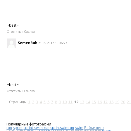
~best~
Ответить
Ссылка
SemenBub
21.05.2017 15:36:27
~best~
Ответить
Ссылка
Страницы:
1
2
3
4
5
6
7
8
9
10
11
12
13
14
15
16
17
18
19
20
21
Популярные фотографии
run
sprint
sprint-swim-run
sprintswimrun
swim
Бабье лето