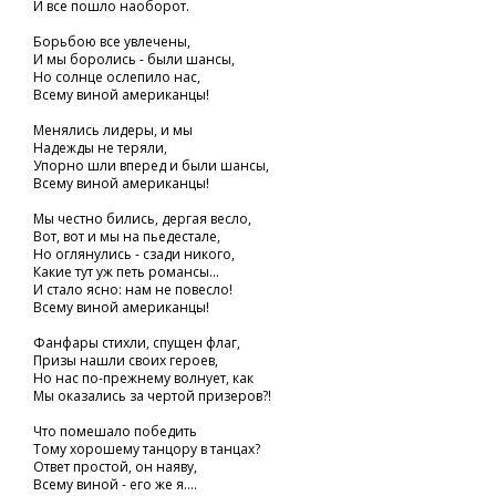
И все пошло наоборот.
Борьбою все увлечены,
И мы боролись - были шансы,
Но солнце ослепило нас,
Всему виной американцы!
Менялись лидеры, и мы
Надежды не теряли,
Упорно шли вперед и были шансы,
Всему виной американцы!
Мы честно бились, дергая весло,
Вот, вот и мы на пьедестале,
Но оглянулись - сзади никого,
Какие тут уж петь романсы...
И стало ясно: нам не повесло!
Всему виной американцы!
Фанфары стихли, спущен флаг,
Призы нашли своих героев,
Но нас по-прежнему волнует, как
Мы оказались за чертой призеров?!
Что помешало победить
Тому хорошему танцору в танцах?
Ответ простой, он наяву,
Всему виной - его же я....