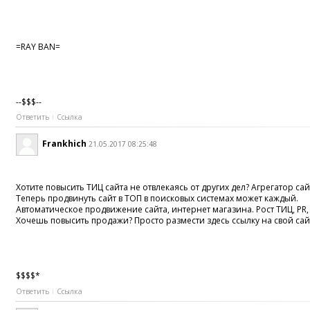
=RAY BAN=
--$$$--
Ответить
Ссылка
Frankhich
21.05.2017 08:25:48
Хотите повысить ТИЦ сайта не отвлекаясь от других дел? Агрегатор сайт
Теперь продвинуть сайт в ТОП в поисковых системах может каждый.
Автоматическое продвижение сайта, интернет магазина. Рост ТИЦ, PR
Хочешь повысить продажи? Просто размести здесь ссылку на свой сай
$$$$*
Ответить
Ссылка