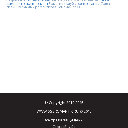
Бадминтон
горные козлы
загородный клуб Романтик
лыжи
лыжные гонки
марафон
Романтик клуб
соревнование
Союз
сильных смелых романтиков
Чемпионат СССР
© Copyright 2010-2015
WWW.SSSROMANTIK.RU © 2015
Все права защищены.
Старый сайт