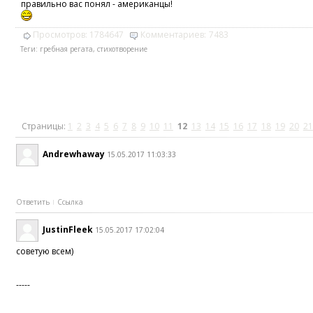
правильно вас понял - американцы!
Просмотров:
1784647
Комментариев:
7483
Теги:
гребная регата
,
стихотворение
Страницы:
1
2
3
4
5
6
7
8
9
10
11
12
13
14
15
16
17
18
19
20
21
Andrewhaway
15.05.2017 11:03:33
Ответить
Ссылка
JustinFleek
15.05.2017 17:02:04
советую всем)
-----