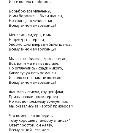
И все пошло наоборот.
Борьбою все увлечены,
И мы боролись - были шансы,
Но солнце ослепило нас,
Всему виной американцы!
Менялись лидеры, и мы
Надежды не теряли,
Упорно шли вперед и были шансы,
Всему виной американцы!
Мы честно бились, дергая весло,
Вот, вот и мы на пьедестале,
Но оглянулись - сзади никого,
Какие тут уж петь романсы...
И стало ясно: нам не повесло!
Всему виной американцы!
Фанфары стихли, спущен флаг,
Призы нашли своих героев,
Но нас по-прежнему волнует, как
Мы оказались за чертой призеров?!
Что помешало победить
Тому хорошему танцору в танцах?
Ответ простой, он наяву,
Всему виной - его же я....