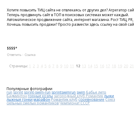
Хотите повысить ТИЦ сайта не отвлекаясь от других дел? Агрегатор сайт
Теперь продвинуть сайт в ТОП в поисковых системах может каждый.
Автоматическое продвижение сайта, интернет магазина. Рост ТИЦ, PR
Хочешь повысить продажи? Просто размести здесь ссылку на свой сай
$$$$*
Ответить
Ссылка
Страницы:
1
2
3
4
5
6
7
8
9
10
11
12
13
14
15
16
17
18
19
20
21
Популярные фотографии
run
sprint
sprint-swim-run
sprintswimrun
swim
Бабье лето
Бадминтон
горные козлы
загородный клуб Романтик
лыжи
лыжные гонки
марафон
Романтик клуб
соревнование
Союз
сильных смелых романтиков
Чемпионат СССР