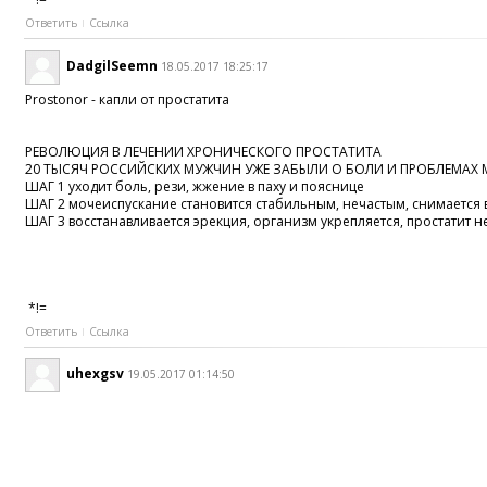
Ответить
Ссылка
DadgilSeemn
18.05.2017 18:25:17
Prostonor - капли от простатита
РЕВОЛЮЦИЯ В ЛЕЧЕНИИ ХРОНИЧЕСКОГО ПРОСТАТИТА
20 ТЫСЯЧ РОССИЙСКИХ МУЖЧИН УЖЕ ЗАБЫЛИ О БОЛИ И ПРОБЛЕМАХ
ШАГ 1 уходит боль, рези, жжение в паху и пояснице
ШАГ 2 мочеиспускание становится стабильным, нечастым, снимается
ШАГ 3 восстанавливается эрекция, организм укрепляется, простатит 
*!=
Ответить
Ссылка
uhexgsv
19.05.2017 01:14:50