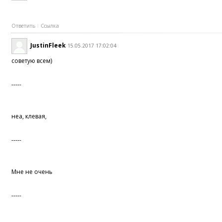
Ответить
Ссылка
JustinFleek
15.05.2017 17:02:04
советую всем)
-----
неа, клевая,
-----
Мне не очень
-----