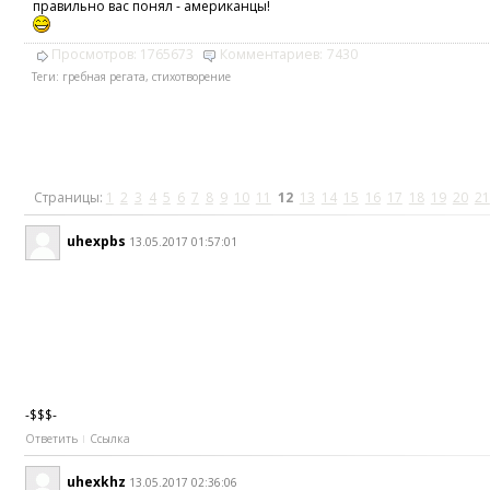
правильно вас понял - американцы!
Просмотров:
1765673
Комментариев:
7430
Теги:
гребная регата
,
стихотворение
Страницы:
1
2
3
4
5
6
7
8
9
10
11
12
13
14
15
16
17
18
19
20
21
uhexpbs
13.05.2017 01:57:01
-$$$-
Ответить
Ссылка
uhexkhz
13.05.2017 02:36:06