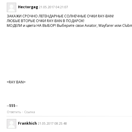
Hectorgag
21.05.2017 04:21:07
ЗАКАЖИ СРОЧНО ЛЕГЕНДАРНЫЕ СОЛНЕЧНЫЕ ОЧКИ RAY-BAN!
ЛЮБЫЕ ВТОРЫЕ ОЧКИ RAY-BAN В ПОДАРОК!
МОДЕЛИ и цвета НА ВЫБОР! Выберите свои Aviator, Wayfarer или Clubm
=RAY BAN=
--$$$--
Ответить
Ссылка
Frankhich
21.05.2017 08:25:48