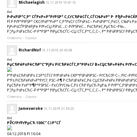
Michaelagish
15.11.2019 19:47:15
п»ї
Р›РѕРїР°С‚Р° СЃРєР»Р°РґРЅР° С‚СѓСЂРёСЃС‚СЃСЊРєР° Р· РђР»РёС
РЇ Р·РґР°РІРЅР° С€СѓРєР°Р»Р° С‚Р°РєСѓ СЃРѕР±С– Р»РѕРїР°С‚РєСѓ, С‰Рѕ
РјР»РѕСЃРЅРёРјРё РґР»СЏ РїРѕС…С–РґРЅРёС… РєСЂРёС‚РµСЂС–Р№...
Р¦Рµ РѕР±СЂС–Р·Р°РЅР° РІРµСЂСЃС–СЏ СЃС‚Р°С‚С‚С–, Р° РїРѕРІРЅСѓ РІРµСЂ
Ответить
Ссылка
RichardNof
15.11.2019 20:43:08
п»ї
РџСЂРёР±РёСЂР°С”РјРѕ РїСЂРёСЃС‚Р°РІРєСѓ В«СЏСЂР»РёРє РґР»С
Р”РѕР±СЂРѕРіРѕ С‡Р°СЃСѓ РґРѕР±Рё С€Р°РЅРѕРІРЅС– РґСЂСѓР·С–, РІС–РґРІ
Р”Рѕ РїСЂРёРєР»Р°РґСѓ, РЅС–Р¶ Р·СЂРѕР±РёС‚Рё СЏСЂР»РёРє РІРёРєРѕРЅС
РџСЂРё Р±Р°Р¶Р°РЅРЅС– Р±СѓРґСЊ-С‚Рѕ СЋР·РµСЂ РџРљ Р·РґР°С‚РЅРѕРіРѕ 
Р¦Рµ РѕР±СЂС–Р·Р°РЅР° РІРµСЂСЃС–СЏ СЃС‚Р°С‚С‚С–, Р° РїРѕРІРЅСѓ РІРµ
Ответить
Ссылка
Jameswroke
15.11.2019 21:34:25
п»ї
РЎСѓРґРґРµСЋ 100С” С‡Р°СЃ
04.12.2018 РІ 16:04