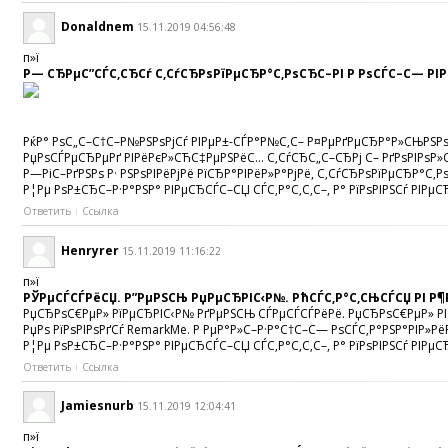
Donaldnem
15.11.2019 04:56:48
п»ї
Р— СЂРµС”СЃС‚СЂСѓ С‚СѓСЂРѕРїРµСЂР°С‚РѕСЂС–РІ Р РѕСЃС–С— РІ
РќР° РѕС„С–С†С–Р№РЅРѕРјСѓ РІРµР±-СЃР°Р№С‚С– Р¤РµРґРµСЂР°Р»СЊРЅРѕРі
РџРѕСЃРµСЂРµРґ РІРёРєР»СЋС‡РµРЅРёС… С‚СѓСЂС„С–СЂРј С– РґРѕРІРѕР»С–
Р—РіС–РґРЅРѕ Р· РЅРѕРІРёРјРё РїСЂР°РІРёР»Р°РјРё, С‚СѓСЂРѕРїРµСЂР°С‚
Р¦Рµ РѕР±СЂС–Р·Р°РЅР° РІРµСЂСЃС–СЏ СЃС‚Р°С‚С‚С–, Р° РїРѕРІРЅСѓ РІРµС
Ответить
Ссылка
Henryrer
15.11.2019 11:16:22
п»ї
РЎРµСЃСЃРёСЏ. Р”РµРЅСЊ РџРµСЂРІС‹Р№. РћСЃС‚Р°С‚СЊСЃСЏ РІ Р¶
РџСЂРѕС€РµР» РїРµСЂРІС‹Р№ РґРµРЅСЊ СЃРµСЃСЃРёРё. РџСЂРѕС€РµР» РІСЂР
РџРѕ РїРѕРІРѕРґСѓ RemarkMe. Р РµР°Р»С–Р·Р°С†С–С— РѕСЃС‚Р°РЅР°РІР»Рё
Р¦Рµ РѕР±СЂС–Р·Р°РЅР° РІРµСЂСЃС–СЏ СЃС‚Р°С‚С‚С–, Р° РїРѕРІРЅСѓ РІРµС
Ответить
Ссылка
Jamiesnurb
15.11.2019 12:04:41
п»ї