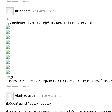
Ответить
Ссылка
Brianbom
14.11.2019 23:55:57
п»ї
РџСЂРёРєРѕР»СЊРЅС– РјР°Р»СЋРЅРєРё (111 С„РѕС‚Рѕ)
[img]
Р¦Рµ РѕР±СЂС–Р·Р°РЅР° РІРµСЂСЃС–СЏ СЃС‚Р°С‚С‚С–, Р° РїРѕРІРЅСѓ РІРµСЂ
Ответить
Ссылка
Vlad1990Nup
15.11.2019 00:30:15
Добрый день! Прошу помощи,
Нуждаюсь в ресурсе, где можно делать , у 1хбета, марафона почти нет 