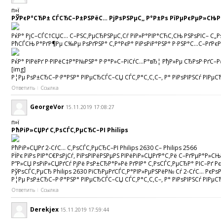
п»ї
РЎРєР°СЂР± СЃСЂС–Р±РЅРёС… РјРѕРЅРµС‚, Р°Р±Рѕ РїРµРєРµР»СЊР
РќР° РјС–СЃС†СЏС… С–РЅС‚РµСЂРЅРµС‚Сѓ РїР»Р°РІР°СЋС‚СЊ РЅРѕРІС– С„Р
РћСЃСЊ Р°РґР¶Рµ С‰Рµ РѕРґРЅР° С‚Р°РєР° РїРѕРіР°РЅР° Р·РЅР°С…С–РґРєР
РќР° РІРёРґ Р·РІРёС‡Р°Р№РЅР° Р·Р°Р»С–РїСѓС…Р°вЂ¦ РђР»Рµ СЂРѕР·РґС–Р»
[img]
Р¦Рµ РѕР±СЂС–Р·Р°РЅР° РІРµСЂСЃС–СЏ СЃС‚Р°С‚С‚С–, Р° РїРѕРІРЅСѓ РІРµС
Ответить
Ссылка
GeorgeVor
15.11.2019 17:08:27
п»ї
РћРіР»СЏРґ С‚РѕСЃС‚РµСЂС–РІ Philips
РћРіР»СЏРґ 2-СѓС… С‚РѕСЃС‚РµСЂС–РІ Philips 2630 С– Philips 2566
РЇРє РїРѕ РІР°С€РѕРјСѓ, РїРѕРІРёРЅРµРЅ РІРёРіР»СЏРґР°С‚Рё С–РґРµР°Р»
Р”Р»СЏ РѕРіР»СЏРґСѓ РјРё РѕР±СЂР°Р»Рё РґРІР° С‚РѕСЃС‚РµСЂР° РІС–Рґ Рє
РўРѕСЃС‚РµСЂ Philips 2630 РїСЂРµРґСЃС‚Р°РІР»РµРЅРёР№ Сѓ 2-СѓС… РєРѕ
Р¦Рµ РѕР±СЂС–Р·Р°РЅР° РІРµСЂСЃС–СЏ СЃС‚Р°С‚С‚С–, Р° РїРѕРІРЅСѓ РІРµСЂ
Ответить
Ссылка
Derekjex
15.11.2019 17:59:44