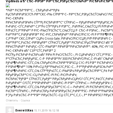
VipMeds вЂ” СЂС–РІРЅР° РїР°СЂС‚РЅРµСЂСЃСЊРєР° РїСЂРѕРіСЂР°
*РќР° РїСЂР°РІР°С… СЂРµРєР»Р°РјРё
РџСЂРѕРїРѕРЅСѓСЋ РІР°С€С–Р№ СѓРІР°Р·С– РїР°СЂС‚РЅРµСЂСЃСЊРєСѓ РїСЂ
Р¤С–С€РєРё
РІРёСЂРѕР±РЅРёРє СЃР°Рј РїСЂРѕРґР°С” СЃРІРѕС— РјРµРґРёРєР°РјРµРЅС‚Р
Р»РѕРіС–СЃС‚РёРєР° С‚Р°Рє СЃР°РјРѕ Р·РЅР°С…РѕРґРёС‚СЊСЃСЏ РІ РґРѕР»
РґРѕСЃС‚Р°РІРєР° Р·РґС–Р№СЃРЅСЋС”С‚СЊСЃСЏ Р· СЂС–Р·РЅРёС… РєСЂР°С
Р±Р°РіР°С‚РѕРјРѕРІРЅР° РїС–РґС‚СЂРёРјРєР° РїРѕРєСѓРїС†С–РІ Р·Р°РІР¶Р
С‚Р°РєР° С€С‚СѓРєР° СЏРє Cross-Sale; РїРѕРєСѓРїС†СЏРј РґР·РІРѕРЅРёР
Р±Р°РіР°С‚РѕСЂС–РІРЅРµРІР° СЃРёСЃС‚РµРјР° РїСЂРѕС†РµСЃРёРЅРіСѓ вЂ”
РІРёСЃРѕРєР° РєРѕРјС–СЃС–Р№РЅР° РІРёРЅР°РіРѕСЂРѕРґР°: 40%, РІС–Рґ 10
Р¤С–С€РєРё вЂ” С‡Р°СЃС‚РёРЅР° 2
РІСЃРµ РїСЂРѕР·РѕСЂРѕ вЂ” РІРё РІ РєСѓСЂСЃС–, РІ СЏРєРѕРјСѓ СЃС‚Р°РЅС
Р°СЃРѕСЂС‚РёРјРµРЅС‚ С–Р· РїРѕРЅР°Рґ 300 РїСЂРѕРґСѓРєС‚С–РІ вЂ” С‰Рѕ
РјРѕР¶Р»РёРІС–СЃС‚СЊ СЂРµРіСѓР»СЋРІР°РЅРЅСЏ С†С–РЅ РЅР° РїСЂРѕРґСѓР
Р·РЅРёР¶РєР° 10% РґР»СЏ РјР°Р№Р±СѓС‚РЅС–С… Р·Р°РјРѕРІР»РµРЅСЊ РєР°С
РјРѕР¶Р»РёРІС–СЃС‚СЊ СЃР°РјРѕСЃС‚С–Р№РЅРѕ РіРµРЅРµСЂСѓРІР°С‚Рё РєРѕ
РіРµРЅРµСЂР°С†С–СЏ РєРѕРґС–РІ РїС–РіСѓР»РѕРє;
РїСЂРёС”РјРЅР° СЃРёСЃС‚РµРјР° РїРµСЂРµРіР»СЏРґСѓ СЃС‚Р°С‚РёСЃС‚РёРєР
Р»РµРіРєР° СѓСЃС‚Р°РЅРѕРІРєР° С€РѕРїС–РІ РЅР° СЃРІРѕС— РґРѕРјРµРЅРё С
РјРѕР¶Р»РёРІС–СЃС‚СЊ РіРµРЅРµСЂР°С†С–С— РєРѕРґС–РІ РїСЂРѕРґСѓРєС‚С
РєСЂР°СЃРёРІС–, РґРѕР±СЂРµ РєРѕРЅРІРµСЂС‚РѕРІР°РЅС– РґРёР·Р°Р№РЅРё Р
Р¦Рµ РѕР±СЂС–Р·Р°РЅР° РІРµСЂСЃС–СЏ СЃС‚Р°С‚С‚С–, Р° РїРѕРІРЅСѓ РІРµС
Ответить
Ссылка
EverettKes
15.11.2019 16:12:18