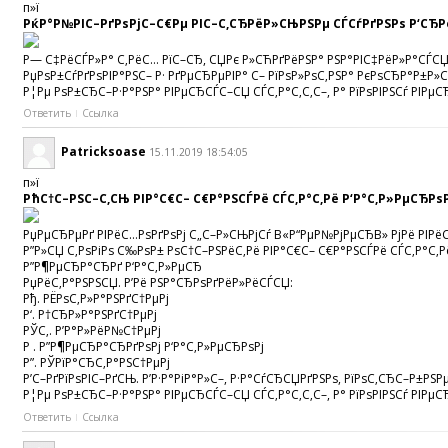
п»ї
РќР°Р№РІС–РґРѕРјС–С€Рµ РІС–С‚СЂРёР»СЊРЅРµ СЃСѓРґРЅРѕ Р‘СЂ
Р— С‡РёСЃР»Р° С‚РёС… РїС–СЂ, СЏРє Р»СЋРґРёРЅР° РЅР°РІС‡РёР»Р°СЃСЏ 
РџРѕР±СѓРґРѕРІР°РЅС– Р· РґРµСЂРµРІР° С– РїРѕР»РѕС‚РЅР° РєРѕСЂР°Р±Р
Р¦Рµ РѕР±СЂС–Р·Р°РЅР° РІРµСЂСЃС–СЏ СЃС‚Р°С‚С‚С–, Р° РїРѕРІРЅСѓ РІРµ
Ответить
Ссылка
Patricksoase
15.11.2019 18:54:05
п»ї
РћС†С–РЅС–С‚СЊ РІР°С€С– С€Р°РЅСЃРё СЃС‚Р°С‚Рё Р‘Р°С‚Р»РµСЂРѕ
РџРµСЂРµРґ РІРёС…РѕРґРѕРј С„С–Р»СЊРјСѓ В«Р“РµР№РјРµСЂВ» РјРё РІРёСЂ
Р”Р»СЏ С‚РѕРіРѕ С‰РѕР± РѕС†С–РЅРёС‚Рё РІР°С€С– С€Р°РЅСЃРё СЃС‚Р°С‚Р
Р”Р¶РµСЂР°СЂРґ Р‘Р°С‚Р»РµСЂ
РџРёС‚Р°РЅРЅСЏ. Р’Рё РЅР°СЂРѕРґРёР»РёСЃСЏ:
Рђ. РЁРѕС‚Р»Р°РЅРґС†РµРј
Р‘. Р†СЂР»Р°РЅРґС†РµРј
РЎС‚. Р’Р°Р»РёР№С†РµРј
Р . Р”Р¶РµСЂР°СЂРґРѕРј Р‘Р°С‚Р»РµСЂРѕРј
Р”. РЎРїР°СЂС‚Р°РЅС†РµРј
Р’С–РґРїРѕРІС–РґСЊ. Р’Р·Р°РіР°Р»С–, Р·Р°СѓСЂСЏРґРЅРѕ, РїРѕС‚СЂС–Р±
Р¦Рµ РѕР±СЂС–Р·Р°РЅР° РІРµСЂСЃС–СЏ СЃС‚Р°С‚С‚С–, Р° РїРѕРІРЅСѓ РІРµСЂ
Ответить
Ссылка