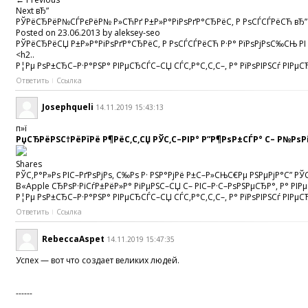
Next вЂ”
РЎРёСЂРёР№СЃРєРёР№ Р»СЋРґ Р±Р»Р°РіРѕРґР°СЂРёС‚ Р РѕСЃСЃРёСЋ вЂ” 
Posted on 23.06.2013 by aleksey-seo
РЎРёСЂРёСЏ Р±Р»Р°РіРѕРґР°СЂРёС‚ Р РѕСЃСЃРёСЋ Р·Р° РїРѕРјРѕС‰СЊ РІ 
<h2..
Р¦Рµ РѕР±СЂС–Р·Р°РЅР° РІРµСЂСЃС–СЏ СЃС‚Р°С‚С‚С–, Р° РїРѕРІРЅСѓ РІРµСЂ
Ответить
Ссылка
Josephqueli
14.11.2019 15:43:13
п»ї
РџСЂРёРЅС†РёРїРё Р¶РёС‚С‚СЏ РЎС‚С–РІР° Р”Р¶РѕР±СЃР° С– Р№РѕРі
Shares
РЎС‚Р°Р»Рѕ РІС–РґРѕРјРѕ, С‰Рѕ Р· РЅР°РјРё Р±С–Р»СЊС€Рµ РЅРµРјР°С” Р
В«Apple СЂРѕР·РіСѓР±РёР»Р° РіРµРЅС–СЏ С– РІС–Р·С–РѕРЅРµСЂР°, Р° РІРµС
Р¦Рµ РѕР±СЂС–Р·Р°РЅР° РІРµСЂСЃС–СЏ СЃС‚Р°С‚С‚С–, Р° РїРѕРІРЅСѓ РІРµСЂ
Ответить
Ссылка
RebeccaAspet
14.11.2019 15:47:35
Успех — вот что создает великих людей.
------