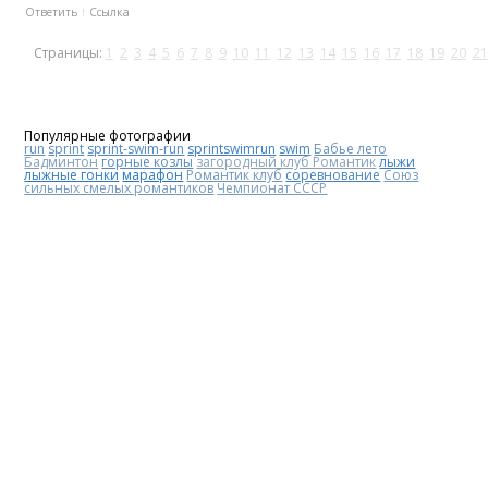
Ответить
Ссылка
Страницы:
1
2
3
4
5
6
7
8
9
10
11
12
13
14
15
16
17
18
19
20
21
Популярные фотографии
run
sprint
sprint-swim-run
sprintswimrun
swim
Бабье лето
Бадминтон
горные козлы
загородный клуб Романтик
лыжи
лыжные гонки
марафон
Романтик клуб
соревнование
Союз
сильных смелых романтиков
Чемпионат СССР