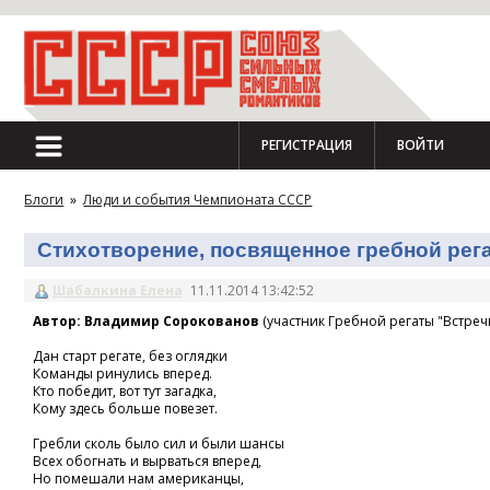
РЕГИСТРАЦИЯ
ВОЙТИ
Блоги
»
Люди и события Чемпионата СССР
Стихотворение, посвященное гребной регат
Шабалкина Елена
11.11.2014 13:42:52
Автор: Владимир Сорокованов
(участник Гребной регаты "Встречн
Дан старт регате, без оглядки
Команды ринулись вперед.
Кто победит, вот тут загадка,
Кому здесь больше повезет.
Гребли сколь было сил и были шансы
Всех обогнать и вырваться вперед,
Но помешали нам американцы,