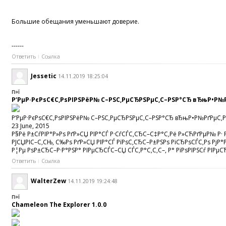
Большие обещания уменьшают доверие.
------
Ответить
Ссылка
Jessetic
14.11.2019 18:25:04
п»ї
Р‘РµР·РєРѕС€С‚РѕРІРЅРёР№ С–РЅС‚РµСЂРЅРµС‚С–РЅР°СЂ вЂњР•Р№Рґ
Р‘РµР·РєРѕС€С‚РѕРІРЅРёР№ С–РЅС‚РµСЂРЅРµС‚С–РЅР°СЂ вЂњР•Р№РґРµС‚РёР
23 June, 2015
Р§Рё Р±СѓРІР°Р»Рѕ РґР»СЏ РІР°СЃ Р·СѓСЃС‚СЂС–С‡Р°С‚Рё Р»СЋРґРµР№ Р· Р
РЈСЏРІС–С‚СЊ, С‰Рѕ РґР»СЏ РІР°СЃ РїРѕС‚СЂС–Р±РЅРѕ РїСЂРѕСЃС‚Рѕ РјР°
Р¦Рµ РѕР±СЂС–Р·Р°РЅР° РІРµСЂСЃС–СЏ СЃС‚Р°С‚С‚С–, Р° РїРѕРІРЅСѓ РІРµС
Ответить
Ссылка
WalterZew
14.11.2019 19:24:48
п»ї
Chameleon The Explorer 1.0.0