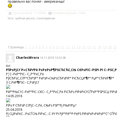
правильно вас понял - американцы!
Просмотров:
1778886
Комментариев:
7466
Теги:
гребная регата
,
стихотворение
Страницы:
1
2
3
4
5
6
7
8
9
10
11
12
13
14
15
16
17
18
19
20
21
CharlesWroro
14.11.2019 13:52:38
п»ї
Р§РѕРјСѓ Р»СЋРґРё РѕР±РѕР¶РЅСЋСЋС‚СЊ С€РѕРїС–РЅРі РІ С–РЅС‚
Р¦С–РєР°РІС– С„Р°РєС‚Рё
РўСЂРѕС‚СѓР°СЂРЅР° РєРѕР»СЊРѕСЂРѕРІР° РїСЂСЏР¶Р° РџР°СЂРёР¶Р°
3 С‚РёР¶РЅС– С‚РѕРјСѓ
РќР°Р№С†С–РєР°РІС–С€С– С„Р°РєС‚Рё РїСЂРѕ РІРёРїСѓСЃРєР°РЅРЅСЏ РїР
14.05.2018
РЇРє Р·СЂРѕР·СѓРјС–С‚Рё, С‰Рѕ РЅР°Рј Р№РґРµ?
25.04.2018
РЈ СЏРєРёС…РѕСЃСЊ РїРѕС…С–Рґ РІ РјР°РіР°Р·РёРЅ РІРёРєР»РёРєР°С” С