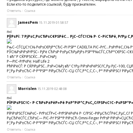
Если кто-то поделится ссылкой, буду признателен.
Ответить
Ссылка
JamesPem
15.11.2019 01:58:57
п»ї
РўРѕРї: 7 РјРѕС‚РѕСЂРѕС€РЅРёС… РјС–СЃС†СЊ Р· С–РіСЂРё, РґРµ С
РњС–СЃСЏС†СЊ РєРѕС€РјР°СЂС–РІ РЅР° CADELTA РїС–РґС…РѕРґРёС‚СЊ Р°С
РЎСЊРѕРіРѕРґРЅС– РјРё СЂРѕР·Р±РµСЂРµРјРѕ РЅР°Р№СЃС‚СЂР°С€РЅС–С€С– 
1 вЂ“ Р СЌРІРЅСЌС…РѕР»СЊРј
Р—РІС–РґРєРё: Half Life 2
РћРїРёСЃ: Р СЌРІРµРЅС…РѕР»СЊРј вЂ“ С†Рµ РїРѕРєРёРЅСѓС‚Рµ РјС–100, С
Р¦Рµ РѕР±СЂС–Р·Р°РЅР° РІРµСЂСЃС–СЏ СЃС‚Р°С‚С‚С–, Р° РїРѕРІРЅСѓ РІРµСЂ
Ответить
Ссылка
Morrislen
15.11.2019 02:48:08
п»ї
РЇРїРѕРЅС†С– Р·СЂРѕР±РёР»Рё Р±Р°РіР°С‚РѕС„СѓРЅРєС†С–РѕРЅР°Р
РЇРїРѕРЅСЃСЊРєС– РґРѕСЃР»С–РґРЅРёРєРё Р· СѓРЅС–РІРµСЂСЃРёС‚РµС‚Сѓ
РџСЂРёСЃС‚СЂРѕС— РїС–Рґ РЅР°Р·РІРѕСЋ Omni-Finger РґРѕР·РІРѕР»СЏСЋС
Р¦Рµ РѕР±СЂС–Р·Р°РЅР° РІРµСЂСЃС–СЏ СЃС‚Р°С‚С‚С–, Р° РїРѕРІРЅСѓ РІРµС
Ответить
Ссылка