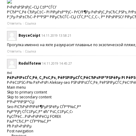
Р•РєРѕРЅРѕРјС–СЏ С‡Р°СЃСѓ
Р‘СЂР°С‚Рё СЂРµС‡С– РІ РІРµР±Р°РјС– РґСѓР¶Рµ РєРѕРјС„РѕСЂС‚РЅРѕ, Рґ
Р¦Рµ РѕР±СЂС–Р·Р°РЅР° РІРµСЂСЃС–СЏ СЃС‚Р°С‚С‚С–, Р° РїРѕРІРЅСѓ РІРµС
Ответить
Ссылка
BoyceCoipt
14.11.2019 13:58:21
Прогулка именно на яхте разукрасит плаванье по экзотической пляж
Ответить
Ссылка
Rodolfotew
14.11.2019 14:45:27
п»ї
РќРѕРІРѕСЃС‚Рё, С„РѕС‚Рѕ, РёРЅРІРµСЃС‚РёСЂРѕРІР°РЅРёРµ РІ РёР
Р›РёС‡РЅС‹Р№ Р±Р»РѕРі Aleksey-seo РЅРѕРІРѕСЃС‚Рё, РёРЅРІРµСЃС‚РёС†Рё
Main menu
Skip to primary content
Skip to secondary content
Р“Р»Р°РІРЅР°СЏ
Seo-РїСЂРѕРґРІРёР¶РµРЅРёРµ СЃР°Р№С‚Р°
РџР°РјРј СЃС‡РµС‚Р° вЂ” РѕС‚С‡РµС‚С‹
РџСЃРёС…РѕР»РѕРіРёСЏ FOREX
РљР°СЂС‚Р° СЃР°Р№С‚Р°
Рћ Р±Р»РѕРіРµ
Post navigation
← Previous