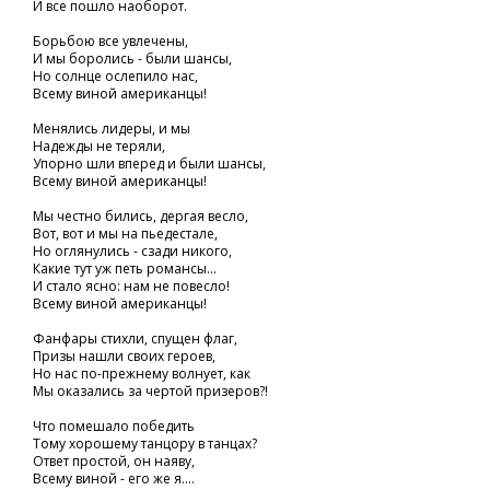
И все пошло наоборот.
Борьбою все увлечены,
И мы боролись - были шансы,
Но солнце ослепило нас,
Всему виной американцы!
Менялись лидеры, и мы
Надежды не теряли,
Упорно шли вперед и были шансы,
Всему виной американцы!
Мы честно бились, дергая весло,
Вот, вот и мы на пьедестале,
Но оглянулись - сзади никого,
Какие тут уж петь романсы...
И стало ясно: нам не повесло!
Всему виной американцы!
Фанфары стихли, спущен флаг,
Призы нашли своих героев,
Но нас по-прежнему волнует, как
Мы оказались за чертой призеров?!
Что помешало победить
Тому хорошему танцору в танцах?
Ответ простой, он наяву,
Всему виной - его же я....