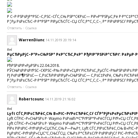
Р С–Р·РЅРѕРјР°РЅС–С‚РЅС–СЃС‚СЊ РЅР°С€РѕС— РїР»Р°РЅРµС‚Рё Р·Р°С‡Р°СЂ
Р¦Рµ РѕР±СЂС–Р·Р°РЅР° РІРµСЂСЃС–СЏ СЃС‚Р°С‚С‚С–, Р° РїРѕРІРЅСѓ РІРµСЂ
Ответить
Ссылка
WarrenDiunc
14.11.2019 20:19:14
п»ї
РџСЂРµРјС–Р°Р»СЊРЅР° РєР°СЂС‚РєР° РђРІР°РЅРіР°СЂРґ: Р±РµР·Р
РћРЅРѕРІР»РµРЅРѕ 22.04.2018.
РЎСЊРѕРіРѕРґРЅС–С€РЅС–Р№ РѕРіР»СЏРґ РїСЂРѕС„РµСЃС–Р№РЅРѕРіРѕ РІРєР
РЈ РєРѕР¶РЅРѕС— С‚РѕСЂРіРѕРІРµР»СЊРЅРѕС— С‚РѕС‡РєРё, С‰Рѕ РїСЂРёР№
Р¦Рµ РѕР±СЂС–Р·Р°РЅР° РІРµСЂСЃС–СЏ СЃС‚Р°С‚С‚С–, Р° РїРѕРІРЅСѓ РІРµС
Ответить
Ссылка
Robertcounc
14.11.2019 21:16:02
п»ї
Lyft СЃС‚РІРѕСЂРёС‚СЊ В«РІС–РґРєСЂРёС‚Сѓ СЃР°РјРѕРєРµСЂРѕРІР
Lyft СЃРїС–Р»СЊРЅРѕ Р· Waymo РѕР±вЂ™С”РґРЅР°Р»РёСЃСЏ РґР»СЏ СЃС‚РІ
Lyft СЃРїС–Р»СЊРЅРѕ Р· Waymo РѕР±вЂ™С”РґРЅР°Р»РёСЃСЏ РґР»СЏ СЃС‚РІР
РЇРє РїРѕРІС–РґРѕРјР»СЏСЋС‚СЊ Р—РњР†, Lyft СЃС‚РІРѕСЂРёС‚СЊ В«РІС–Р
РџРѕРІС–РґРѕРјР»СЏС”С‚СЊСЃСЏ, С‰Рѕ Р°СЂР±СѓР·РѕРІРѕРјСѓ РІС–РґРєСЂР