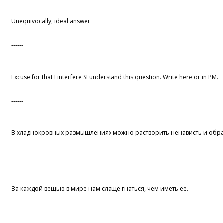
Unequivocally, ideal answer
------
Excuse for that I interfere SI understand this question. Write here or in PM.
------
В хладнокровных размышлениях можно растворить ненависть и обрат
------
За каждой вещью в мире нам слаще гнаться, чем иметь ее.
------