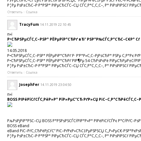
РЎРµСЂРІС–СЃ Lyft РѕР±СЂРѕР±Р»СЏС” РІРµР»РёС‡РµР·РЅСѓ РєС–Р»СЊРєС–С
Р¦Рµ РѕР±СЂС–Р·Р°РЅР° РІРµСЂСЃС–СЏ СЃС‚Р°С‚С‚С–, Р° РїРѕРІРЅСѓ РІРµСЂ
Ответить
Ссылка
TracyFum
14.11.2019 22:10:45
п»ї
Р•СЂРЅРµСЃС‚С–РЅР° РЁРµРїР°СЂРґ вЂ” РЅР°Р№СЃС‚Р°СЂС–С€Р° Сѓ
14.05.2018
Р•СЂРЅРµСЃС‚С–РЅР° РЁРµРїР°СЂРґ Р· Р‘Р°Р»С‚С–РјРѕСЂР° РЅРµ С‚Р°Рє Р
Р•СЂРЅРµСЃС‚С–РЅР° РЁРµРїР°СЂРґ РІР¶Рµ 54 СЂРѕРєРё РїРµСЂРµР±СѓРІР
Р¦Рµ РѕР±СЂС–Р·Р°РЅР° РІРµСЂСЃС–СЏ СЃС‚Р°С‚С‚С–, Р° РїРѕРІРЅСѓ РІРµС
Ответить
Ссылка
JosephFer
14.11.2019 23:04:50
п»ї
BOSS РІРёРїСѓСЃС‚РёР»Р° РїР»РµС”СЂ РґР»СЏ РіС–С‚Р°СЂРёСЃС‚С–Р
РљРѕРјРїР°РЅС–СЏ BOSS Р°РЅРѕРЅСЃСѓРІР°Р»Р° РІРёРїСѓСЃРє Р°СѓРґС–Рѕ
BOSS eBand
eBand РїС–РґС‚СЂРёРјСѓС” РїС–РґРєР»СЋС‡РµРЅРЅСЏ С„Р»РµС€-РЅР°РєРѕРїР
Р¦Рµ РѕР±СЂС–Р·Р°РЅР° РІРµСЂСЃС–СЏ СЃС‚Р°С‚С‚С–, Р° РїРѕРІРЅСѓ РІРµСЂ