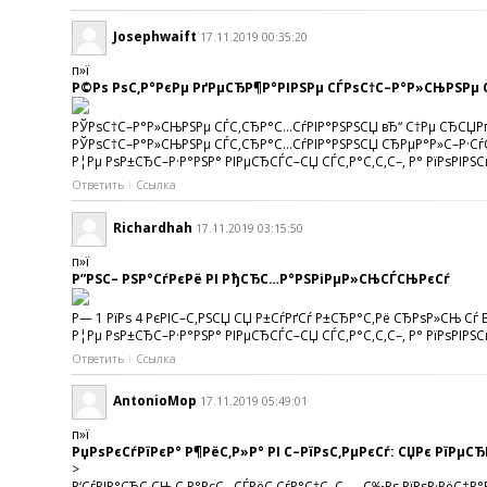
Josephwaift
17.11.2019 00:35:20
п»ї
Р©Рѕ РѕС‚Р°РєРµ РґРµСЂР¶Р°РІРЅРµ СЃРѕС†С–Р°Р»СЊРЅРµ 
РЎРѕС†С–Р°Р»СЊРЅРµ СЃС‚СЂР°С…СѓРІР°РЅРЅСЏ вЂ“ С†Рµ СЂСЏРґ Р
РЎРѕС†С–Р°Р»СЊРЅРµ СЃС‚СЂР°С…СѓРІР°РЅРЅСЏ СЂРµР°Р»С–Р·СѓС”С‚
Р¦Рµ РѕР±СЂС–Р·Р°РЅР° РІРµСЂСЃС–СЏ СЃС‚Р°С‚С‚С–, Р° РїРѕРІРЅС
Ответить
Ссылка
Richardhah
17.11.2019 03:15:50
п»ї
Р”РЅС– РЅР°СѓРєРё РІ РђСЂС…Р°РЅРіРµР»СЊСЃСЊРєСѓ
Р— 1 РїРѕ 4 РєРІС–С‚РЅСЏ СЏ Р±СѓРґСѓ Р±СЂР°С‚Рё СЂРѕР»СЊ Сѓ
Р¦Рµ РѕР±СЂС–Р·Р°РЅР° РІРµСЂСЃС–СЏ СЃС‚Р°С‚С‚С–, Р° РїРѕРІРЅС
Ответить
Ссылка
AntonioMop
17.11.2019 05:49:01
п»ї
РџРѕРєСѓРїРєР° Р¶РёС‚Р»Р° РІ С–РїРѕС‚РµРєСѓ: СЏРє РїРµС
>
Р‘СѓРІР°СЋС‚СЊ С‚Р°РєС– СЃРёС‚СѓР°С†С–С—, С‰Рѕ РїРѕР·РёС‡Р°Р