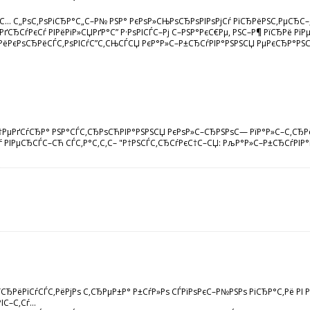
С… С„РѕС‚РѕРіСЂР°С„С–Р№ РЅР° РєРѕР»СЊРѕСЂРѕРІРѕРјСѓ РїСЂРёРЅС‚РµСЂС–
РґСЂСѓРєСѓ РІРёРіР»СЏРґР°С” Р·РѕРІСЃС–Рј С–РЅР°РєС€Рµ, РЅС–Р¶ РїСЂРё Рї
РёРєРѕСЂРёСЃС‚РѕРІСѓС”С‚СЊСЃСЏ РєР°Р»С–Р±СЂСѓРІР°РЅРЅСЏ РµРєСЂР°РЅСѓ
†РµРґСѓСЂР° РЅР°СЃС‚СЂРѕСЋРІР°РЅРЅСЏ РєРѕР»С–СЂРЅРѕС— РїР°Р»С–С‚СЂРё
ѓ РІРµСЂСЃС–СЋ СЃС‚Р°С‚С‚С– "Р†РЅСЃС‚СЂСѓРєС†С–СЏ: РљР°Р»С–Р±СЂСѓРІР°РЅ
РїСЂРёРїСѓСЃС‚РёРјРѕ С‚СЂРµР±Р° Р±СѓР»Рѕ СЃРїРѕРєС–Р№РЅРѕ РіСЂР°С‚Рё Р
С–С‚Сѓ...