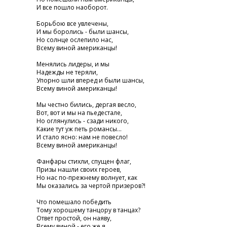
И все пошло наоборот.
Борьбою все увлечены,
И мы боролись - были шансы,
Но солнце ослепило нас,
Всему виной американцы!
Менялись лидеры, и мы
Надежды не теряли,
Упорно шли вперед и были шансы,
Всему виной американцы!
Мы честно бились, дергая весло,
Вот, вот и мы на пьедестале,
Но оглянулись - сзади никого,
Какие тут уж петь романсы...
И стало ясно: нам не повесло!
Всему виной американцы!
Фанфары стихли, спущен флаг,
Призы нашли своих героев,
Но нас по-прежнему волнует, как
Мы оказались за чертой призеров?!
Что помешало победить
Тому хорошему танцору в танцах?
Ответ простой, он наяву,
Всему виной - его же я....