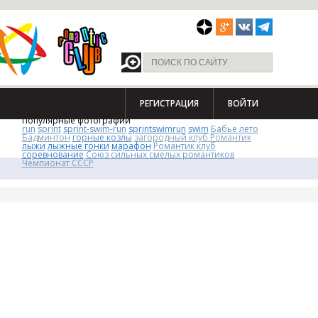
РЕГИСТРАЦИЯ
ВОЙТИ
Популярные фотографии
run
sprint
sprint-swim-run
sprintswimrun
swim
Бабье лето
Бадминтон
горные козлы
загородный клуб Романтик
лыжи
лыжные гонки
марафон
Романтик клуб
соревнование
Союз сильных смелых романтиков
Чемпионат СССР