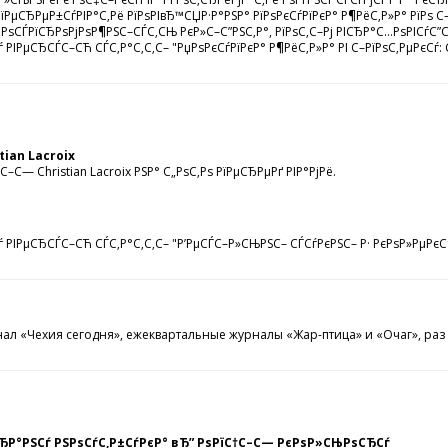
їРµСЂРµР±СѓРІР°С‚Рё РїРѕРІвЂ™СЏР·Р°РЅР° РїРѕРєСѓРїРєР° Р¶РёС‚Р»Р° РїРѕ С
°С‚РѕСЃРїСЂРѕРјРѕР¶РЅС–СЃС‚СЊ РєР»С–С”РЅС‚Р°, РїРѕС‚С–Рј РІСЂР°С…РѕРІСѓ
 РІРµСЂСЃС–СЋ СЃС‚Р°С‚С‚С– "РџРѕРєСѓРїРєР° Р¶РёС‚Р»Р° РІ С–РїРѕС‚РµРєСѓ:
ian Lacroix
С— Christian Lacroix РЅР° С„РѕС‚Рѕ РїРµСЂРµРґ РІР°РјРё.
 РІРµСЂСЃС–СЋ СЃС‚Р°С‚С‚С– "Р’РµСЃС–Р»СЊРЅС– СЃСѓРєРЅС– Р· РєРѕР»РµРєС†С–
л «Чехия сегодня», ежеквартальные журналы «Жар-птица» и «Очаг», раз 
ЂР°РЅСѓ РЅРѕСѓС‚Р±СѓРєР° вЂ” РѕРїС†С–С— РєРѕР»СЊРѕСЂСѓ