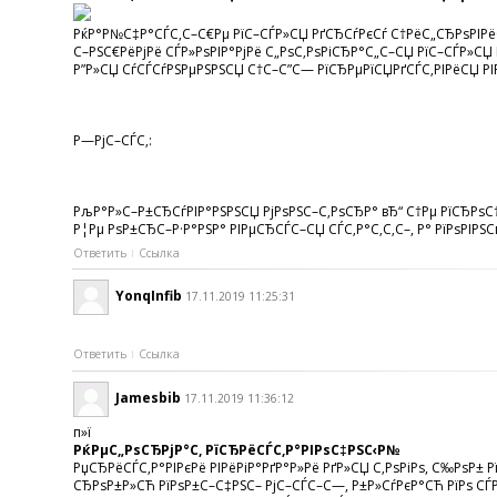
РќР°Р№С‡Р°СЃС‚С–С€Рµ РїС–СЃР»СЏ РґСЂСѓРєСѓ С†РёС„СЂРѕРІРё
С–РЅС€РёРјРё СЃР»РѕРІР°РјРё С„РѕС‚РѕРіСЂР°С„С–СЏ РїС–СЃР»СЏ 
Р”Р»СЏ СѓСЃСѓРЅРµРЅРЅСЏ С†С–С”С— РїСЂРµРїСЏРґСЃС‚РІРёСЏ РІ
Р—РјС–СЃС‚:
РљР°Р»С–Р±СЂСѓРІР°РЅРЅСЏ РјРѕРЅС–С‚РѕСЂР° вЂ“ С†Рµ РїСЂРѕС
Р¦Рµ РѕР±СЂС–Р·Р°РЅР° РІРµСЂСЃС–СЏ СЃС‚Р°С‚С‚С–, Р° РїРѕРІРЅС
Ответить
Ссылка
YonqInfib
17.11.2019 11:25:31
Ответить
Ссылка
Jamesbib
17.11.2019 11:36:12
п»ї
РќРµС„РѕСЂРјР°С‚ РїСЂРёСЃС‚Р°РІРѕС‡РЅС‹Р№
РџСЂРёСЃС‚Р°РІРєРё РІРёРіР°РґР°Р»Рё РґР»СЏ С‚РѕРіРѕ, С‰РѕР± 
СЂРѕР±Р»СЋ РїРѕР±С–С‡РЅС– РјС–СЃС–С—, Р±Р»СѓРєР°СЋ РїРѕ СЃРІ