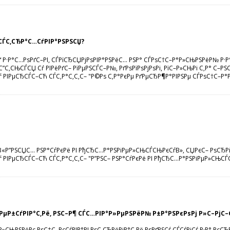
СЃС‚СЂР°С…СѓРІР°РЅРЅСЏ?
·Р°С…РѕРґС–РІ, СЃРїСЂСЏРјРѕРІР°РЅРёС… РЅР° СЃРѕС†С–Р°Р»СЊРЅРёР№ Р·Р°С…
СЊСЃСЏ Сѓ РІРёРґС– РїРµРЅСЃС–Р№, РґРѕРїРѕРјРѕРі, РїС–Р»СЊРі С‚Р° С–РЅС€
ѓ РІРµСЂСЃС–СЋ СЃС‚Р°С‚С‚С– "Р©Рѕ С‚Р°РєРµ РґРµСЂР¶Р°РІРЅРµ СЃРѕС†С–Р°Р»
 В«Р”РЅСЏС… РЅР°СѓРєРё РІ РђСЂС…Р°РЅРіРµР»СЊСЃСЊРєСѓВ», СЏРєС– РѕСЂРіР°
ѓ РІРµСЂСЃС–СЋ СЃС‚Р°С‚С‚С– "Р”РЅС– РЅР°СѓРєРё РІ РђСЂС…Р°РЅРіРµР»СЊСЃСЊР
ЂРµР±СѓРІР°С‚Рё, РЅС–Р¶ СЃС…РІР°Р»РµРЅРёР№ Р±Р°РЅРєРѕРј Р»С–РјС–
»СЊРЅРёРє РѕС‡С–РєСѓРІР°РІ РѕС‚СЂРёРјР°С‚Рё РѕРґРЅСѓ СЃСѓРјСѓ Р·Р° РєСЂ