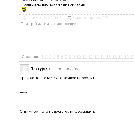
правильно вас понял - американцы!
Просмотров:
1766224
Комментариев:
7431
Теги:
гребная регата
,
стихотворение
Страницы:
1
2
3
4
5
6
7
8
9
10
11
12
13
14
15
16
17
18
1
Tracyjex
17.11.2019 00:22:15
Прекрасное остается, красивое проходит.
------
Оптимизм -- это недостаток информации.
------