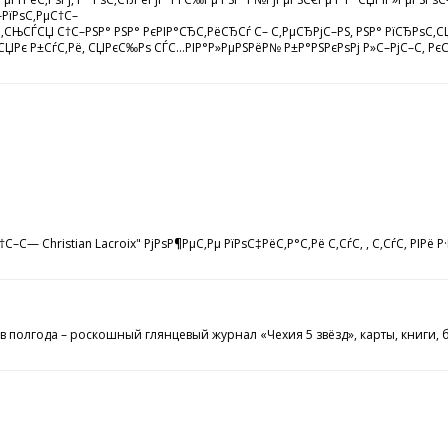
–РїРѕС‚РµС†С–
С”С‚СЊСЃСЏ С†С–РЅР° РЅР° РєРІР°СЂС‚РёСЂСѓ С– С‚РµСЂРјС–РЅ, РЅР° РїСЂРѕС‚
 СЏРє Р±СѓС‚Рё, СЏРєС‰Рѕ СЃС…РІР°Р»РµРЅРёР№ Р±Р°РЅРєРѕРј Р»С–РјС–С‚ РєСЂР
С— Christian Lacroix" РјРѕР¶РµС‚Рµ РїРѕС‡РёС‚Р°С‚Рё С‚СѓС‚ , С‚СѓС‚ РІРё Р
в полгода – роскошный глянцевый журнал «Чехия 5 звёзд», карты, книги