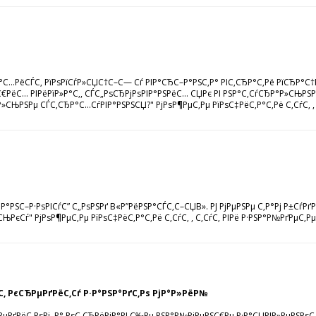
РёСЃС‚ РїРѕРїСѓР»СЏС†С–С— Сѓ РІР°СЂС–Р°РЅС‚Р° РІС‚СЂР°С‚Рё РїСЂР°С†РµР
РёС… РІРёРїР»Р°С‚, СЃС„РѕСЂРјРѕРІР°РЅРёС… СЏРє РІ РЅР°С‚СѓСЂР°Р»СЊРЅРѕРј
СЊРЅРµ СЃС‚СЂР°С…СѓРІР°РЅРЅСЏ?" РјРѕР¶РµС‚Рµ РїРѕС‡РёС‚Р°С‚Рё С‚СѓС‚ , С
РЅС–Р·РѕРІСѓС” С„РѕРЅРґ В«Р”РёРЅР°СЃС‚С–СЏВ». РЈ РјРµРЅРµ С‚Р°Рј Р±СѓР
єСѓ" РјРѕР¶РµС‚Рµ РїРѕС‡РёС‚Р°С‚Рё С‚СѓС‚ , С‚СѓС‚ РІРё Р·РЅР°Р№РґРµС‚Рµ 
С‚ РєСЂРµРґРёС‚Сѓ Р·Р°РЅР°РґС‚Рѕ РјР°Р»РёР№
РµРґРёС‚РѕРј, Р° РѕС‚СЂРёРјР°РІ С‰Рµ РЅР°Р№РјРµРЅС€Рµ Р·Р°СЏРІР»РµРЅРѕС