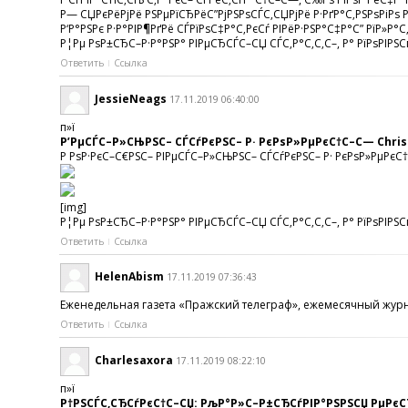
Р— СЏРєРёРјРё РЅРµРїСЂРёС”РјРЅРѕСЃС‚СЏРјРё Р·РґР°С‚РЅРѕРіРѕ Р
Р‘Р°РЅРє Р·Р°РІР¶РґРё СЃРїРѕС‡Р°С‚РєСѓ РІРёР·РЅР°С‡Р°С” РїР»Р
Р¦Рµ РѕР±СЂС–Р·Р°РЅР° РІРµСЂСЃС–СЏ СЃС‚Р°С‚С‚С–, Р° РїРѕРІРЅСѓ
Ответить
Ссылка
JessieNeags
17.11.2019 06:40:00
п»ї
Р’РµСЃС–Р»СЊРЅС– СЃСѓРєРЅС– Р· РєРѕР»РµРєС†С–С— Christ
Р РѕР·РєС–С€РЅС– РІРµСЃС–Р»СЊРЅС– СЃСѓРєРЅС– Р· РєРѕР»РµРєС†С–
[img]
Р¦Рµ РѕР±СЂС–Р·Р°РЅР° РІРµСЂСЃС–СЏ СЃС‚Р°С‚С‚С–, Р° РїРѕРІРЅСѓ
Ответить
Ссылка
HelenAbism
17.11.2019 07:36:43
Еженедельная газета «Пражский телеграф», ежемесячный журна
Ответить
Ссылка
Charlesaxora
17.11.2019 08:22:10
п»ї
Р†РЅСЃС‚СЂСѓРєС†С–СЏ: РљР°Р»С–Р±СЂСѓРІР°РЅРЅСЏ РµРєС