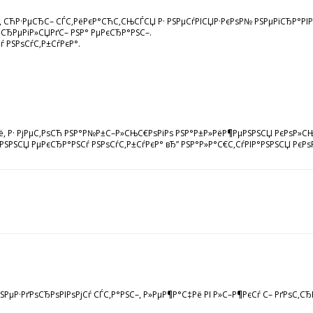
, СЋР·РµСЂС– СЃС‚РёРєР°СЋС‚СЊСЃСЏ Р· РЅРµСѓРІСЏР·РєРѕР№ РЅРµРїСЂР°РІ
РµСЂРµРіР»СЏРґС– РЅР° РµРєСЂР°РЅС–.
 РЅРѕСѓС‚Р±СѓРєР°.
, Р· РјРµС‚РѕСЋ РЅР°Р№Р±С–Р»СЊС€РѕРіРѕ РЅР°Р±Р»РёР¶РµРЅРЅСЏ РєРѕР»СЊ
РЅСЏ РµРєСЂР°РЅСѓ РЅРѕСѓС‚Р±СѓРєР° вЂ” РЅР°Р»Р°С€С‚СѓРІР°РЅРЅСЏ РєРѕР»СЊ
І РЅРµР·РґРѕСЂРѕРІРѕРјСѓ СЃС‚Р°РЅС–, Р»РµР¶Р°С‡Рё РІ Р»С–Р¶РєСѓ С– РґРѕ