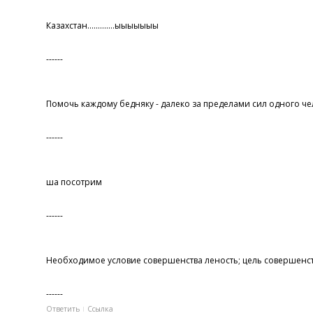
Казахстан.............ыыыыыыы
------
Помочь каждому бедняку - далеко за пределами сил одного чел
------
ша посотрим
------
Необходимое условие совершенства леность; цель совершенст
------
Ответить
Ссылка