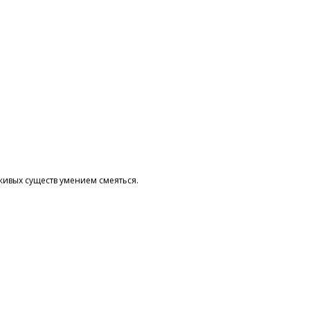
живых существ умением смеяться.