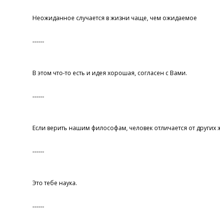
Неожиданное случается в жизни чаще, чем ожидаемое
------
В этом что-то есть и идея хорошая, согласен с Вами.
------
Если верить нашим философам, человек отличается от других 
------
Это тебе наука.
------