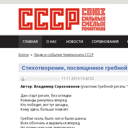
ГЛАВНАЯ
О НАС
НОВОСТИ
СОРЕВНОВАНИЯ
Блоги
»
Люди и события Чемпионата СССР
Стихотворение, посвященное гребной 
Шабалкина Елена
11.11.2014 13:42:52
Автор: Владимир Сорокованов
(участник Гребной регаты "
Дан старт регате, без оглядки
Команды ринулись вперед.
Кто победит, вот тут загадка,
Кому здесь больше повезет.
Гребли сколь было сил и были шансы
Всех обогнать и вырваться вперед,
Но помешали нам американцы,