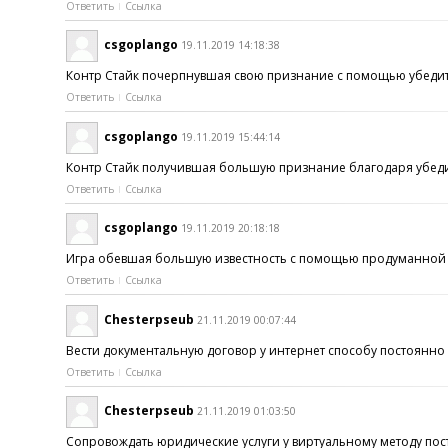
Ответить
Ссылка
csgoplango
19.11.2019 14:18:38
Контр Стайк почерпнувшая свою признание с помощью убедител
Ответить
Ссылка
csgoplango
19.11.2019 15:44:14
Контр Стайк получившая большую признание благодаря убедите
Ответить
Ссылка
csgoplango
19.11.2019 20:18:18
Игра обевшая большую известность с помощью продуманной при
Ответить
Ссылка
Chesterpseub
21.11.2019 00:07:44
Вести документальную договор у интернет способу постоянно 
Ответить
Ссылка
Chesterpseub
21.11.2019 01:03:50
Сопровождать юридические услуги у виртуальному методу пост