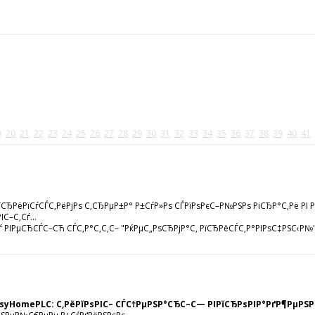
9
20
21
22
23
24
25
26
27
28
29
30
31
32
33
34
35
36
37
38
39
40
41
РїСЂРёРїСѓСЃС‚РёРјРѕ С‚СЂРµР±Р° Р±СѓР»Рѕ СЃРїРѕРєС–Р№РЅРѕ РіСЂР°С‚Рё Р
С–С‚Сѓ...
 РІРµСЂСЃС–СЋ СЃС‚Р°С‚С‚С– "РќРµС„РѕСЂРјР°С‚ РїСЂРёСЃС‚Р°РІРѕС‡РЅС‹Р№" Рј
EasyHomePLC: С‚РёРїРѕРІС– СЃС†РµРЅР°СЂС–С— РІРїСЂРѕРІР°РґР¶РµР