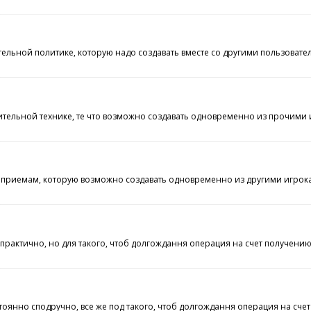
ьной политике, которую надо создавать вместе со другими пользователям
льной технике, те что возможно создавать одновременно из прочими иг
емам, которую возможно создавать одновременно из другими игроками, и
практично, но для такого, чтоб долгождання операция на счет получению
оянно сподручно, все же под такого, чтоб долгождання операция на счет