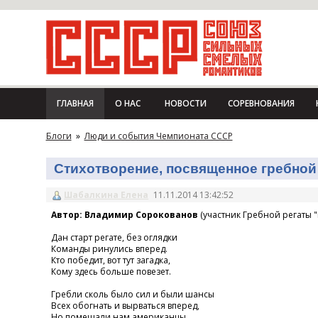
ГЛАВНАЯ
О НАС
НОВОСТИ
СОРЕВНОВАНИЯ
Блоги
»
Люди и события Чемпионата СССР
Стихотворение, посвященное гребной 
Шабалкина Елена
11.11.2014 13:42:52
Автор: Владимир Сорокованов
(участник Гребной регаты "
Дан старт регате, без оглядки
Команды ринулись вперед.
Кто победит, вот тут загадка,
Кому здесь больше повезет.
Гребли сколь было сил и были шансы
Всех обогнать и вырваться вперед,
Но помешали нам американцы,