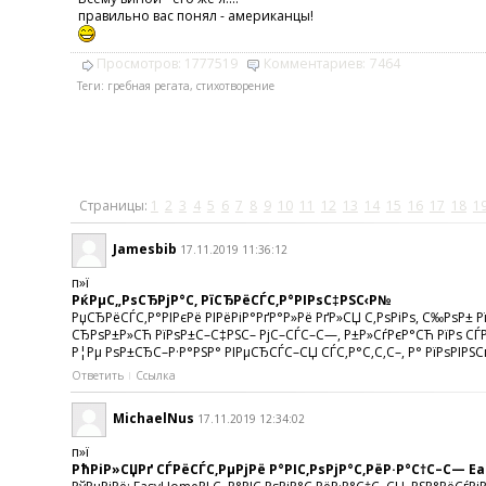
правильно вас понял - американцы!
Просмотров:
1777519
Комментариев:
7464
Теги:
гребная регата
,
стихотворение
Страницы:
1
2
3
4
5
6
7
8
9
10
11
12
13
14
15
16
17
18
1
Jamesbib
17.11.2019 11:36:12
п»ї
РќРµС„РѕСЂРјР°С‚ РїСЂРёСЃС‚Р°РІРѕС‡РЅС‹Р№
РџСЂРёСЃС‚Р°РІРєРё РІРёРіР°РґР°Р»Рё РґР»СЏ С‚РѕРіРѕ, С‰РѕР± 
СЂРѕР±Р»СЋ РїРѕР±С–С‡РЅС– РјС–СЃС–С—, Р±Р»СѓРєР°СЋ РїРѕ СЃРІ
Р¦Рµ РѕР±СЂС–Р·Р°РЅР° РІРµСЂСЃС–СЏ СЃС‚Р°С‚С‚С–, Р° РїРѕРІРЅСѓ
Ответить
Ссылка
MichaelNus
17.11.2019 12:34:02
п»ї
РћРіР»СЏРґ СЃРёСЃС‚РµРјРё Р°РІС‚РѕРјР°С‚РёР·Р°С†С–С— 