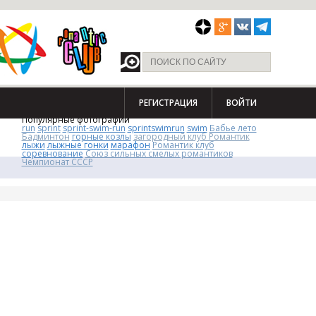
РЕГИСТРАЦИЯ
ВОЙТИ
Популярные фотографии
run
sprint
sprint-swim-run
sprintswimrun
swim
Бабье лето
Бадминтон
горные козлы
загородный клуб Романтик
лыжи
лыжные гонки
марафон
Романтик клуб
соревнование
Союз сильных смелых романтиков
Чемпионат СССР