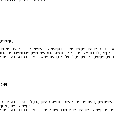
јРЅРµР№С€РµРµ Р±СѓРґРёРЅРѕРє
јРѕРґРµРј
ѕР·РїРѕРІС–Р»Рё РїСЂРѕ РєРѕРЅС‚СЂРѕР»РµСЂС– Р°РІС‚РѕРјР°С‚РёР·Р°С†С–С
РµСЂ Р· РїСЂРѕРіСЂР°РјРѕРІР°РЅРѕСЋ Р»РѕРіС–РєРѕСЋ) РїСЂРёРїСѓСЃС‚РёРјРѕ 
Сѓ РІРµСЂСЃС–СЋ СЃС‚Р°С‚С‚С– "РћРіР»СЏРґ СЃРёСЃС‚РµРјРё Р°РІС‚РѕРјР°С‚Р
єС–РІ
РїСѓР»СЏСЂРЅС–СЃС‚СЋ, РµРєРѕР»РѕРіС–С‡РЅРѕ РЅРµР·Р°РїР»СЏРјРѕРІР°РЅРёР
µРєС‚ РіР°СЂР°Р¶Р°...
РІРµСЂСЃС–СЋ СЃС‚Р°С‚С‚С– "РЇРє РїРѕР±СѓРґСѓРІР°С‚Рё РіР°СЂР°Р¶ Р· РїС–РЅ