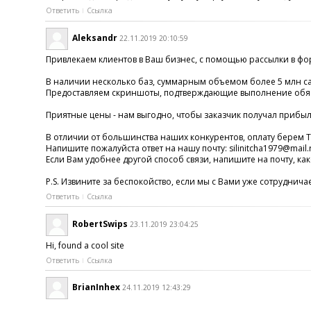
Ответить
Ссылка
Aleksandr
22.11.2019 20:10:59
Привлекаем клиентов в Ваш бизнес, с помощью рассылки в фо
В наличии несколько баз, суммарным объемом более 5 млн са
Предоставляем скриншоты, подтверждающие выполнение обяз
Приятные цены - нам выгодно, чтобы заказчик получал приб
В отличии от большинства наших конкурентов, оплату бере
Напишите пожалуйста ответ на нашу почту: silinitcha1979@mail.
Если Вам удобнее другой способ связи, напишите на почту, ка
P.S. Извините за беспокойство, если мы с Вами уже сотруднича
Ответить
Ссылка
RobertSwips
23.11.2019 23:04:25
Hi, found a cool site
Ответить
Ссылка
BrianInhex
24.11.2019 12:43:29