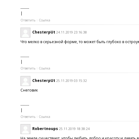
-------
|
Ответить
Ссылка
ChesterpUt
24.11.2019 23:16:38
Что мелко в серьезной форме, то может быть глубоко в остроу
-------
|
Ответить
Ссылка
ChesterpUt
25.11.2019 03:15:32
Снеговик
-------
|
Ответить
Ссылка
Robertnoups
25.11.2019 18:38:24
На земле существуют, чтобы любить добро и красоту и давать