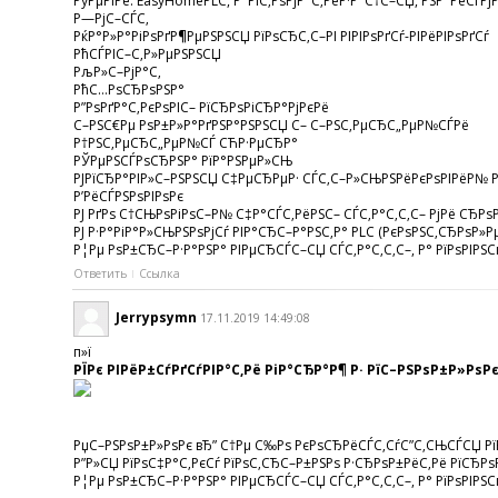
РўРµРіРё: EasyHomePLC, Р°РІС‚РѕРјР°С‚РёР·Р°С†С–СЏ, РЅР°РёСѓР
Р—РјС–СЃС‚
РќР°Р»Р°РіРѕРґР¶РµРЅРЅСЏ РїРѕСЂС‚С–РІ РІРІРѕРґСѓ-РІРёРІРѕРґСѓ
РћСЃРІС–С‚Р»РµРЅРЅСЏ
РљР»С–РјР°С‚
РћС…РѕСЂРѕРЅР°
Р”РѕРґР°С‚РєРѕРІС– РїСЂРѕРіСЂР°РјРєРё
С–РЅС€Рµ РѕР±Р»Р°РґРЅР°РЅРЅСЏ С– С–РЅС‚РµСЂС„РµР№СЃРё
Р†РЅС‚РµСЂС„РµР№СЃ СЋР·РµСЂР°
РЎРµРЅСЃРѕСЂРЅР° РїР°РЅРµР»СЊ
РЈРїСЂР°РІР»С–РЅРЅСЏ С‡РµСЂРµР· СЃС‚С–Р»СЊРЅРёРєРѕРІРёР№ Р
Р’РёСЃРЅРѕРІРѕРє
РЈ РґРѕ С†СЊРѕРіРѕС–Р№ С‡Р°СЃС‚РёРЅС– СЃС‚Р°С‚С‚С– РјРё СЂР
РЈ Р·Р°РіР°Р»СЊРЅРѕРјСѓ РІР°СЂС–Р°РЅС‚Р° PLC (РєРѕРЅС‚СЂРѕР»
Р¦Рµ РѕР±СЂС–Р·Р°РЅР° РІРµСЂСЃС–СЏ СЃС‚Р°С‚С‚С–, Р° РїРѕРІРЅ
Ответить
Ссылка
Jerrypsymn
17.11.2019 14:49:08
п»ї
РЇРє РІРёР±СѓРґСѓРІР°С‚Рё РіР°СЂР°Р¶ Р· РїС–РЅРѕР±Р»РѕР
РџС–РЅРѕР±Р»РѕРє вЂ” С†Рµ С‰Рѕ РєРѕСЂРёСЃС‚СѓС”С‚СЊСЃСЏ РїРѕ
Р”Р»СЏ РїРѕС‡Р°С‚РєСѓ РїРѕС‚СЂС–Р±РЅРѕ Р·СЂРѕР±РёС‚Рё РїСЂРѕР
Р¦Рµ РѕР±СЂС–Р·Р°РЅР° РІРµСЂСЃС–СЏ СЃС‚Р°С‚С‚С–, Р° РїРѕРІРЅСѓ 