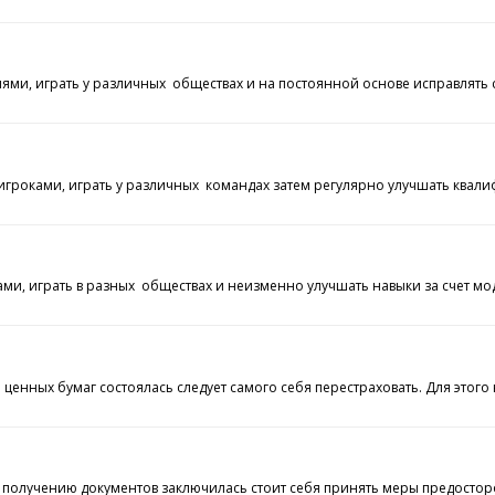
и, играть у различных обществах и на постоянной основе исправлять сно
роками, играть у различных командах затем регулярно улучшать квалифи
грать в разных обществах и неизменно улучшать навыки за счет модифика
 ценных бумаг состоялась следует самого себя перестраховать. Для этог
 получению документов заключилась стоит себя принять меры предосторо