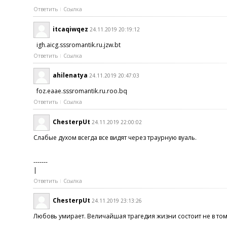
Ответить
Ссылка
itcaqiwqez
24.11.2019 20:19:12
igh.aicg.sssromantik.ru.jzw.bt
Ответить
Ссылка
ahilenatya
24.11.2019 20:47:03
foz.eaae.sssromantik.ru.roo.bq
Ответить
Ссылка
ChesterpUt
24.11.2019 22:00:02
Слабые духом всегда все видят через траурную вуаль.
-------
|
Ответить
Ссылка
ChesterpUt
24.11.2019 23:13:26
Любовь умирает. Величайшая трагедия жизни состоит не в том, 