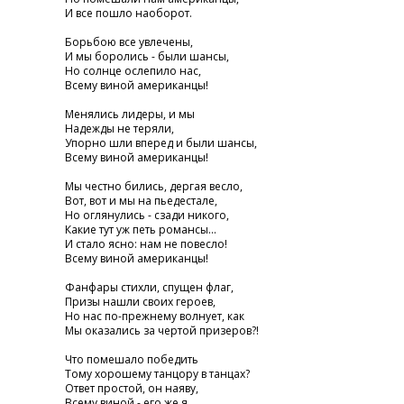
И все пошло наоборот.
Борьбою все увлечены,
И мы боролись - были шансы,
Но солнце ослепило нас,
Всему виной американцы!
Менялись лидеры, и мы
Надежды не теряли,
Упорно шли вперед и были шансы,
Всему виной американцы!
Мы честно бились, дергая весло,
Вот, вот и мы на пьедестале,
Но оглянулись - сзади никого,
Какие тут уж петь романсы...
И стало ясно: нам не повесло!
Всему виной американцы!
Фанфары стихли, спущен флаг,
Призы нашли своих героев,
Но нас по-прежнему волнует, как
Мы оказались за чертой призеров?!
Что помешало победить
Тому хорошему танцору в танцах?
Ответ простой, он наяву,
Всему виной - его же я....