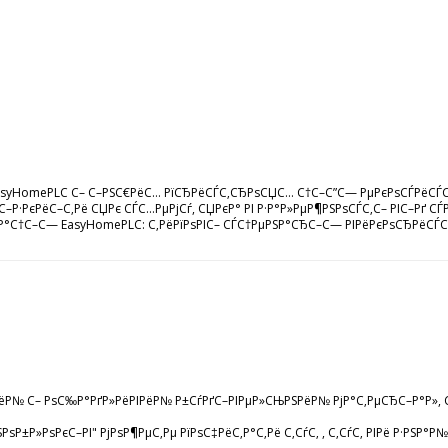
— EasyHomePLC С– С–РЅС€РёС… РїСЂРёСЃС‚СЂРѕСЏС… С†С–С”С— РµРєРѕСЃРёСЃС
РјС–Р·РєРёС–С‚Рё СЏРє СЃС…РµРјСѓ, СЏРєР° РІ Р·Р°Р»РµР¶РЅРѕСЃС‚С– РІС–Рґ
ёР·Р°С†С–С— EasyHomePLC: С‚РёРїРѕРІС– СЃС†РµРЅР°СЂС–С— РІРёРєРѕСЂРёСЃС‚
№ С– РѕС‰Р°РґР»РёРІРёР№ Р±СѓРґС–РІРµР»СЊРЅРёР№ РјР°С‚РµСЂС–Р°Р», С‰Рѕ 
РѕР±Р»РѕРєС–РІ" РјРѕР¶РµС‚Рµ РїРѕС‡РёС‚Р°С‚Рё С‚СѓС‚ , С‚СѓС‚ РІРё Р·РЅР°Р