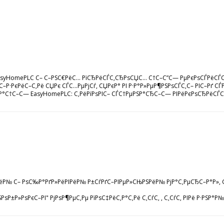
— EasyHomePLC С– С–РЅС€РёС… РїСЂРёСЃС‚СЂРѕСЏС… С†С–С”С— РµРєРѕСЃРёСЃС
РјС–Р·РєРёС–С‚Рё СЏРє СЃС…РµРјСѓ, СЏРєР° РІ Р·Р°Р»РµР¶РЅРѕСЃС‚С– РІС–Рґ
ёР·Р°С†С–С— EasyHomePLC: С‚РёРїРѕРІС– СЃС†РµРЅР°СЂС–С— РІРёРєРѕСЂРёСЃС‚
№ С– РѕС‰Р°РґР»РёРІРёР№ Р±СѓРґС–РІРµР»СЊРЅРёР№ РјР°С‚РµСЂС–Р°Р», С‰Рѕ 
РѕР±Р»РѕРєС–РІ" РјРѕР¶РµС‚Рµ РїРѕС‡РёС‚Р°С‚Рё С‚СѓС‚ , С‚СѓС‚ РІРё Р·РЅР°Р