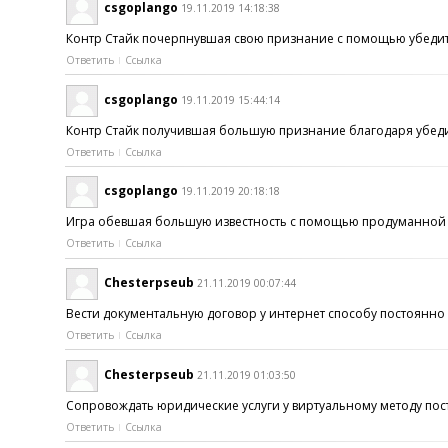
csgoplango
19.11.2019 14:18:38
Контр Стайк почерпнувшая свою признание с помощью убедител
Ответить
Ссылка
csgoplango
19.11.2019 15:44:14
Контр Стайк получившая большую признание благодаря убедите
Ответить
Ссылка
csgoplango
19.11.2019 20:18:18
Игра обевшая большую известность с помощью продуманной при
Ответить
Ссылка
Chesterpseub
21.11.2019 00:07:44
Вести документальную договор у интернет способу постоянно 
Ответить
Ссылка
Chesterpseub
21.11.2019 01:03:50
Сопровождать юридические услуги у виртуальному методу пост
Ответить
Ссылка