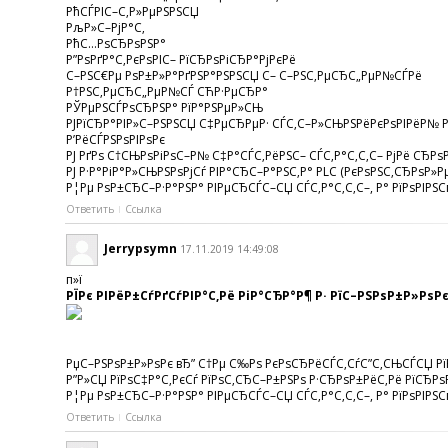
РћСЃРІС–С‚Р»РµРЅРЅСЏ
РљР»С–РјР°С‚
РћС…РѕСЂРѕРЅР°
Р”РѕРґР°С‚РєРѕРІС– РїСЂРѕРіСЂР°РјРєРё
С–РЅС€Рµ РѕР±Р»Р°РґРЅР°РЅРЅСЏ С– С–РЅС‚РµСЂС„РµР№СЃРё
Р†РЅС‚РµСЂС„РµР№СЃ СЋР·РµСЂР°
РЎРµРЅСЃРѕСЂРЅР° РїР°РЅРµР»СЊ
РЈРїСЂР°РІР»С–РЅРЅСЏ С‡РµСЂРµР· СЃС‚С–Р»СЊРЅРёРєРѕРІРёР№ Р
Р’РёСЃРЅРѕРІРѕРє
РЈ РґРѕ С†СЊРѕРіРѕС–Р№ С‡Р°СЃС‚РёРЅС– СЃС‚Р°С‚С‚С– РјРё СЂР
РЈ Р·Р°РіР°Р»СЊРЅРѕРјСѓ РІР°СЂС–Р°РЅС‚Р° PLC (РєРѕРЅС‚СЂРѕР»
Р¦Рµ РѕР±СЂС–Р·Р°РЅР° РІРµСЂСЃС–СЏ СЃС‚Р°С‚С‚С–, Р° РїРѕРІРЅ
Ответить
Ссылка
Jerrypsymn
17.11.2019 14:49:08
п»ї
РЇРє РІРёР±СѓРґСѓРІР°С‚Рё РіР°СЂР°Р¶ Р· РїС–РЅРѕР±Р»РѕР
РџС–РЅРѕР±Р»РѕРє вЂ” С†Рµ С‰Рѕ РєРѕСЂРёСЃС‚СѓС”С‚СЊСЃСЏ РїРѕ
Р”Р»СЏ РїРѕС‡Р°С‚РєСѓ РїРѕС‚СЂС–Р±РЅРѕ Р·СЂРѕР±РёС‚Рё РїСЂРѕР
Р¦Рµ РѕР±СЂС–Р·Р°РЅР° РІРµСЂСЃС–СЏ СЃС‚Р°С‚С‚С–, Р° РїРѕРІРЅСѓ 
Ответить
Ссылка