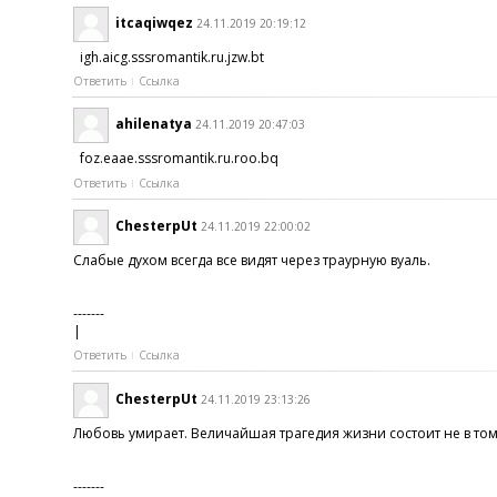
itcaqiwqez
24.11.2019 20:19:12
igh.aicg.sssromantik.ru.jzw.bt
Ответить
Ссылка
ahilenatya
24.11.2019 20:47:03
foz.eaae.sssromantik.ru.roo.bq
Ответить
Ссылка
ChesterpUt
24.11.2019 22:00:02
Слабые духом всегда все видят через траурную вуаль.
-------
|
Ответить
Ссылка
ChesterpUt
24.11.2019 23:13:26
Любовь умирает. Величайшая трагедия жизни состоит не в том, 
-------