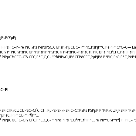
јРѕРґРµРј
ѕР·РїРѕРІС–Р»Рё РїСЂРѕ РєРѕРЅС‚СЂРѕР»РµСЂС– Р°РІС‚РѕРјР°С‚РёР·Р°С†С–С
РµСЂ Р· РїСЂРѕРіСЂР°РјРѕРІР°РЅРѕСЋ Р»РѕРіС–РєРѕСЋ) РїСЂРёРїСѓСЃС‚РёРјРѕ 
Сѓ РІРµСЂСЃС–СЋ СЃС‚Р°С‚С‚С– "РћРіР»СЏРґ СЃРёСЃС‚РµРјРё Р°РІС‚РѕРјР°С‚Р
єС–РІ
РїСѓР»СЏСЂРЅС–СЃС‚СЋ, РµРєРѕР»РѕРіС–С‡РЅРѕ РЅРµР·Р°РїР»СЏРјРѕРІР°РЅРёР
µРєС‚ РіР°СЂР°Р¶Р°...
РІРµСЂСЃС–СЋ СЃС‚Р°С‚С‚С– "РЇРє РїРѕР±СѓРґСѓРІР°С‚Рё РіР°СЂР°Р¶ Р· РїС–РЅ