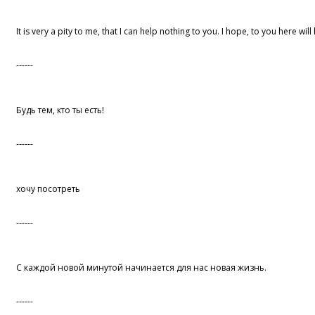
It is very a pity to me, that I can help nothing to you. I hope, to you here will
------
Будь тем, кто ты есть!
------
хочу посотреть
------
С каждой новой минутой начинается для нас новая жизнь.
------