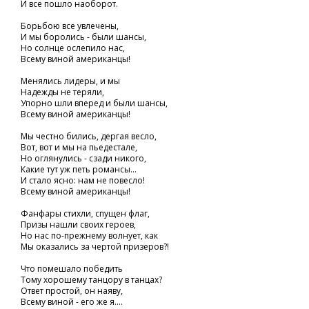
И все пошло наоборот.
Борьбою все увлечены,
И мы боролись - были шансы,
Но солнце ослепило нас,
Всему виной американцы!
Менялись лидеры, и мы
Надежды не теряли,
Упорно шли вперед и были шансы,
Всему виной американцы!
Мы честно бились, дергая весло,
Вот, вот и мы на пьедестале,
Но оглянулись - сзади никого,
Какие тут уж петь романсы...
И стало ясно: нам не повесло!
Всему виной американцы!
Фанфары стихли, спущен флаг,
Призы нашли своих героев,
Но нас по-прежнему волнует, как
Мы оказались за чертой призеров?!
Что помешало победить
Тому хорошему танцору в танцах?
Ответ простой, он наяву,
Всему виной - его же я....