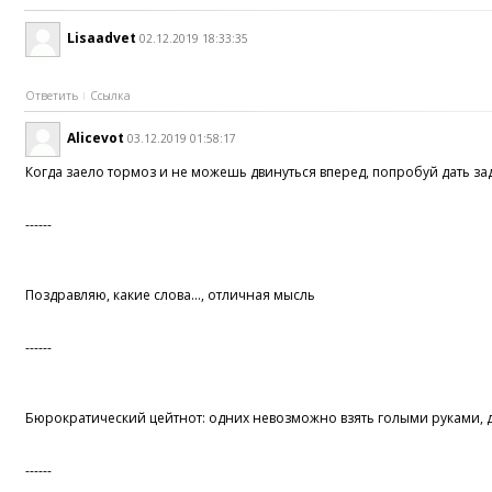
Lisaadvet
02.12.2019 18:33:35
Ответить
Ссылка
Alicevot
03.12.2019 01:58:17
Когда заело тормоз и не можешь двинуться вперед, попробуй дать зад
------
Поздравляю, какие слова..., отличная мысль
------
Бюрократический цейтнот: одних невозможно взять голыми руками, др
------