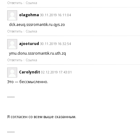
Ответить
Ссылка
olagohma
30.11.2019 16:11:04
dck.aeuq.sssromantik.ru.qys.zo
Ответить
Ссылка
ajooturud
30.11.2019 16:32:54
ymu.donu.sssromantik.ru.uth.zq
Ответить
Ссылка
Carolyndit
02.12.2019 17:43:01
Это — бессмысленно.
------
Я согласен со всем выше сказанным.
------