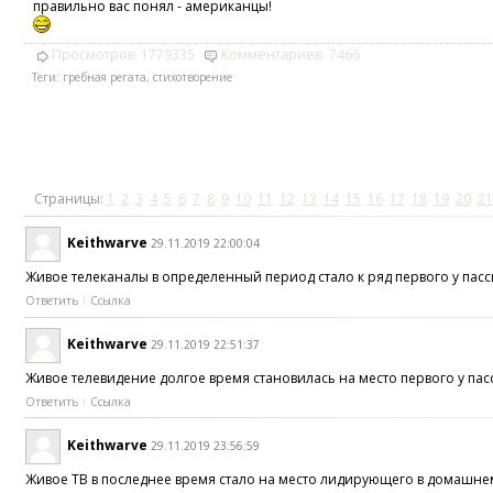
правильно вас понял - американцы!
Просмотров:
1779335
Комментариев:
7466
Теги:
гребная регата
,
стихотворение
Страницы:
1
2
3
4
5
6
7
8
9
10
11
12
13
14
15
16
17
18
19
20
21
Keithwarve
29.11.2019 22:00:04
Живое телеканалы в определенный период стало к ряд первого у пас
Ответить
Ссылка
Keithwarve
29.11.2019 22:51:37
Живое телевидение долгое время становилась на место первого у па
Ответить
Ссылка
Keithwarve
29.11.2019 23:56:59
Живое ТВ в последнее время стало на место лидирующего в домашне