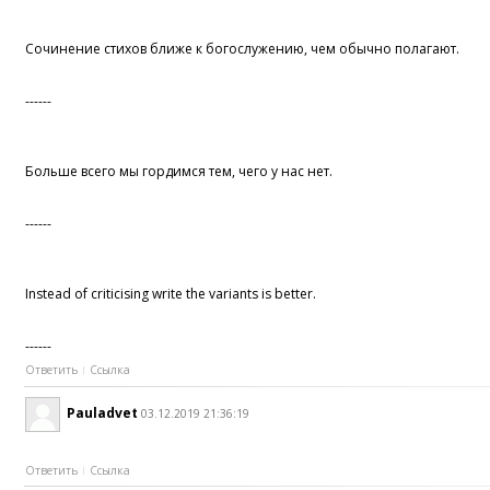
Сочинение стихов ближе к богослужению, чем обычно полагают.
------
Больше всего мы гордимся тем, чего у нас нет.
------
Instead of criticising write the variants is better.
------
Ответить
Ссылка
Pauladvet
03.12.2019 21:36:19
Ответить
Ссылка