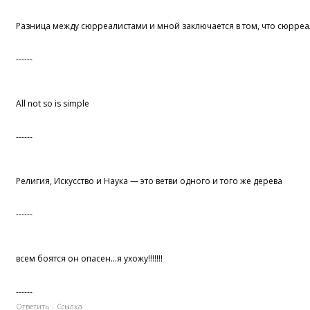
Разница между сюрреалистами и мной заключается в том, что сюрреали
------
All not so is simple
------
Религия, Искусство и Наука — это ветви одного и того же дерева
------
всем боятся он опасен...я ухожу!!!!!!!
------
Ответить
Ссылка