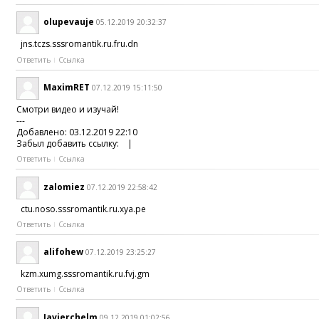
olupevauje
05.12.2019 20:32:37
jns.tczs.sssromantik.ru.fru.dn
Ответить
Ссылка
MaximRET
07.12.2019 15:11:50
Смотри видео и изучай!
---
Добавлено: 03.12.2019 22:10
Забыл добавить ссылку: |
Ответить
Ссылка
zalomiez
07.12.2019 22:58:42
ctu.noso.sssromantik.ru.xya.pe
Ответить
Ссылка
alifohew
07.12.2019 23:25:27
kzm.xumg.sssromantik.ru.fvj.gm
Ответить
Ссылка
Javierchelm
09.12.2019 01:02:56