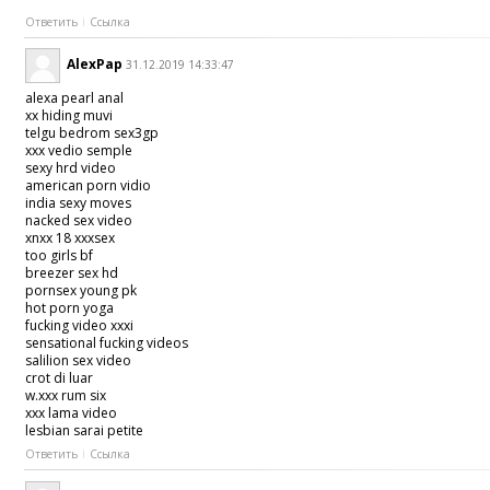
Ответить
Ссылка
AlexPap
31.12.2019 14:33:47
alexa pearl anal
xx hiding muvi
telgu bedrom sex3gp
xxx vedio semple
sexy hrd video
american porn vidio
india sexy moves
nacked sex video
xnxx 18 xxxsex
too girls bf
breezer sex hd
pornsex young pk
hot porn yoga
fucking video xxxi
sensational fucking videos
salilion sex video
crot di luar
w.xxx rum six
xxx lama video
lesbian sarai petite
Ответить
Ссылка