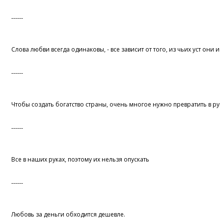
------
Слова любви всегда одинаковы, - все зависит от того, из чьих уст они и
------
Чтобы создать богатство страны, очень многое нужно превратить в р
------
Все в наших руках, поэтому их нельзя опускать
------
Любовь за деньги обходится дешевле.