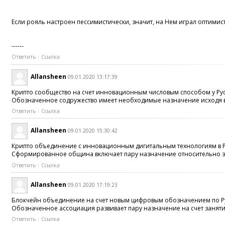
Если рояль настроен пессимистически, значит, на Нем играл оптимист
------
Ответить
Ссылка
Allansheen
09.01.2020 13:17:39
Крипто сообщество на счет инновационным числовым способом у Рус
Обозначенное содружество имеет необходимые назначение исходя вне
Ответить
Ссылка
Allansheen
09.01.2020 15:30:42
Крипто объединение с инновационным дигитальным технологиям в Ру
Сформированное община включает пару назначение относительно заня
Ответить
Ссылка
Allansheen
09.01.2020 17:19:23
Блокчейн объединение на счет новым цифровым обозначением по Рус
Обозначенное ассоциация развивает пару назначение на счет заняти
Ответить
Ссылка