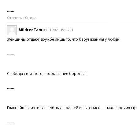
------
Ответить
Ссылка
MildredTam
08.01.2020 19:16:01
Женщины отдают дружбе лишь то, что берут взаймы у любви.
------
Свобода стоит того, чтобы за нее бороться.
------
Главнейшая из всех пагубных страстей есть зависть — мать прочих ст
------