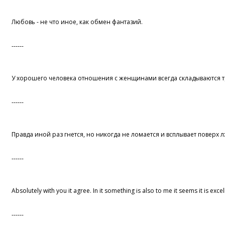
Любовь - не что иное, как обмен фантазий.
------
У хорошего человека отношения с женщинами всегда складываются т
------
Правда иной раз гнется, но никогда не ломается и всплывает поверх л
------
Absolutely with you it agree. In it something is also to me it seems it is excel
------