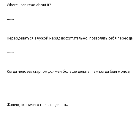
Where I can read about it?
------
Переодеваться в чужой наряд восхитительно; позволять себя переодев
------
Когда человек стар, он должен больше делать, чем когда был молод.
------
Жалею, но ничего нельзя сделать.
------