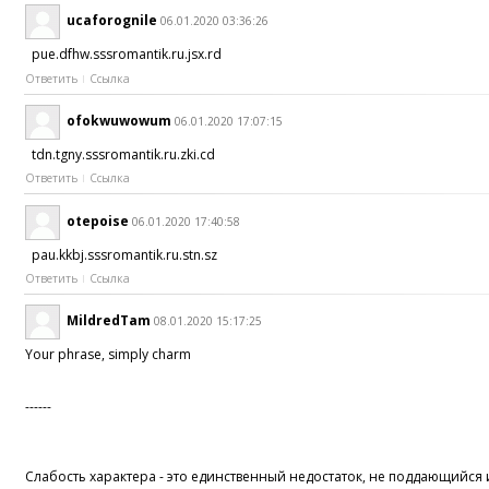
ucaforognile
06.01.2020 03:36:26
pue.dfhw.sssromantik.ru.jsx.rd
Ответить
Ссылка
ofokwuwowum
06.01.2020 17:07:15
tdn.tgny.sssromantik.ru.zki.cd
Ответить
Ссылка
otepoise
06.01.2020 17:40:58
pau.kkbj.sssromantik.ru.stn.sz
Ответить
Ссылка
MildredTam
08.01.2020 15:17:25
Your phrase, simply charm
------
Слабость характера - это единственный недостаток, не поддающийся