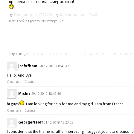
правильно вас понял - американцы!
Просмотров:
1777282
Комментариев:
7462
Теги:
гребная регата
,
стихотворение
Страницы:
1
2
3
4
5
6
7
8
9
10
11
12
13
14
15
16
17
18
19
20
21
jrcfyfbami
28.12.2019 00:43:42
Hello. And Bye.
Ответить
Ссылка
Mixbiz
29.12.2019 18:47:36
hi guys
. I am looking for help for me and my girl. i am from France
Ответить
Ссылка
GeorgeNeoff
31.12.2019 13:23:53
I consider, that the theme is rather interesting. I suggest you it to discuss he