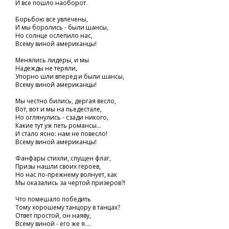
И все пошло наоборот.
Борьбою все увлечены,
И мы боролись - были шансы,
Но солнце ослепило нас,
Всему виной американцы!
Менялись лидеры, и мы
Надежды не теряли,
Упорно шли вперед и были шансы,
Всему виной американцы!
Мы честно бились, дергая весло,
Вот, вот и мы на пьедестале,
Но оглянулись - сзади никого,
Какие тут уж петь романсы...
И стало ясно: нам не повесло!
Всему виной американцы!
Фанфары стихли, спущен флаг,
Призы нашли своих героев,
Но нас по-прежнему волнует, как
Мы оказались за чертой призеров?!
Что помешало победить
Тому хорошему танцору в танцах?
Ответ простой, он наяву,
Всему виной - его же я....