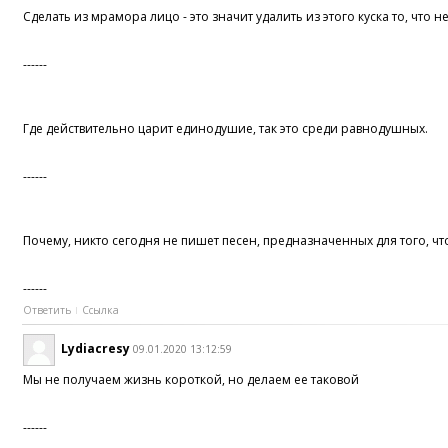
Сделать из мрамора лицо - это значит удалить из этого куска то, что не
------
Где действительно царит единодушие, так это среди равнодушных.
------
Почему, никто сегодня не пишет песен, предназначенных для того, ч
------
Ответить
Ссылка
Lydiacresy
09.01.2020 13:12:59
Мы не получаем жизнь короткой, но делаем ее таковой
------