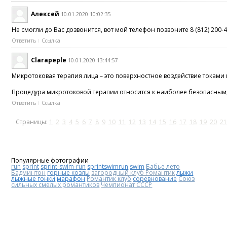
Алексей
10.01.2020 10:02:35
Не смогли до Вас дозвонится, вот мой телефон позвоните 8 (812) 200-
Ответить
Ссылка
Clarapeple
10.01.2020 13:44:57
Микротоковая терапия лица – это поверхностное воздействие токам
Процедура микротоковой терапии относится к наиболее безопасны
Ответить
Ссылка
Страницы:
1
2
3
4
5
6
7
8
9
10
11
12
13
14
15
16
17
18
19
20
21
Популярные фотографии
run
sprint
sprint-swim-run
sprintswimrun
swim
Бабье лето
Бадминтон
горные козлы
загородный клуб Романтик
лыжи
лыжные гонки
марафон
Романтик клуб
соревнование
Союз
сильных смелых романтиков
Чемпионат СССР