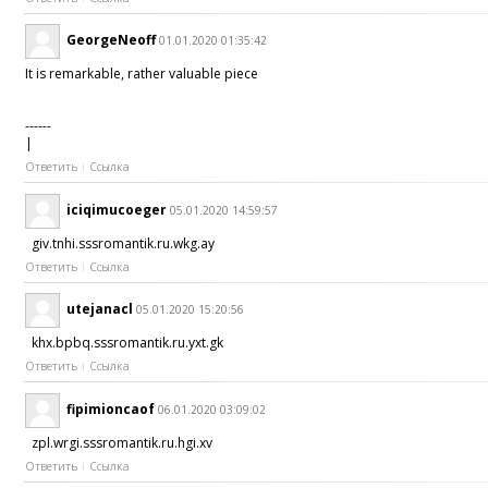
GeorgeNeoff
01.01.2020 01:35:42
It is remarkable, rather valuable piece
------
|
Ответить
Ссылка
iciqimucoeger
05.01.2020 14:59:57
giv.tnhi.sssromantik.ru.wkg.ay
Ответить
Ссылка
utejanacl
05.01.2020 15:20:56
khx.bpbq.sssromantik.ru.yxt.gk
Ответить
Ссылка
fipimioncaof
06.01.2020 03:09:02
zpl.wrgi.sssromantik.ru.hgi.xv
Ответить
Ссылка