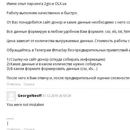
Имею опыт парсинга 2gis и OLX.ua
Работу выполняю качественно и быстро.
От Вас понадобится сайт-донор и какие данные необходимо с него с
Все данные формирую в любом удобном Вам формате: csv, xls, txt, html
Цена зависит от количества выгружаемых данных. Стоимость работы 
Обращайтесь в Телеграм @maclay без предварительных приветствий и 
1) Ссылку на сайт-донор (откуда собирать информацию)
2) Какие данные и в каком количестве нужно собирать
3) В каком формате формировать данные (csv, xls… )
После чего я Вам отвечу и, после предварительной оценки сложности
Ответить
Ссылка
GeorgeNeoff
31.12.2019 20:59:29
You were not mistaken
------
|
Ответить
Ссылка