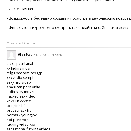
- Доступная цена
- Возможность бесплатно создать и посмотреть демо-версию поздрав
- Финальное видео можно смотреть как онлайн на сайте, так и скачат
Ответить
Ссылка
AlexPap
31.12.2019 14:33:47
alexa pearl anal
xx hiding muvi
telgu bedrom sex3gp
xxx vedio semple
sexy hrd video
american porn vidio
india sexy moves
nacked sex video
xnxx 18 xxxsex
too girls bf
breezer sex hd
pornsex young pk
hot porn yoga
fucking video xxxi
sensational fucking videos