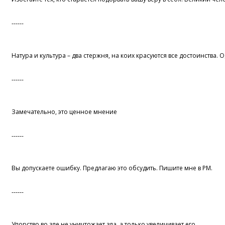
------
Натура и культура – два стержня, на коих красуются все достоинства. 
------
Замечательно, это ценное мнение
------
Вы допускаете ошибку. Предлагаю это обсудить. Пишите мне в PM.
------
Упорство во зле не уничтожает зла, а только увеличивает его.