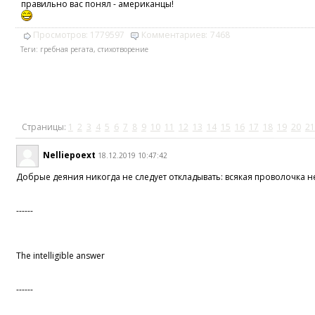
правильно вас понял - американцы!
Просмотров:
1779597
Комментариев:
7468
Теги:
гребная регата
,
стихотворение
Страницы:
1
2
3
4
5
6
7
8
9
10
11
12
13
14
15
16
17
18
19
20
21
Nelliepoext
18.12.2019 10:47:42
Добрые деяния никогда не следует откладывать: всякая проволочка н
------
The intelligible answer
------