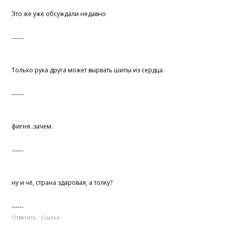
Это же уже обсуждали недавно
------
Только рука друга может вырвать шипы из сердца.
------
фигня..зачем..
------
ну и чё, страна здаровая, а толку?
------
Ответить
Ссылка