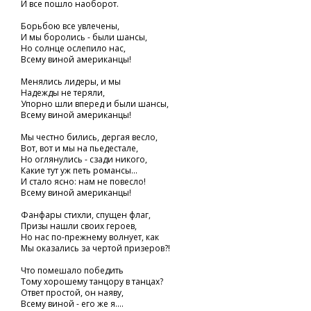
И все пошло наоборот.
Борьбою все увлечены,
И мы боролись - были шансы,
Но солнце ослепило нас,
Всему виной американцы!
Менялись лидеры, и мы
Надежды не теряли,
Упорно шли вперед и были шансы,
Всему виной американцы!
Мы честно бились, дергая весло,
Вот, вот и мы на пьедестале,
Но оглянулись - сзади никого,
Какие тут уж петь романсы...
И стало ясно: нам не повесло!
Всему виной американцы!
Фанфары стихли, спущен флаг,
Призы нашли своих героев,
Но нас по-прежнему волнует, как
Мы оказались за чертой призеров?!
Что помешало победить
Тому хорошему танцору в танцах?
Ответ простой, он наяву,
Всему виной - его же я....