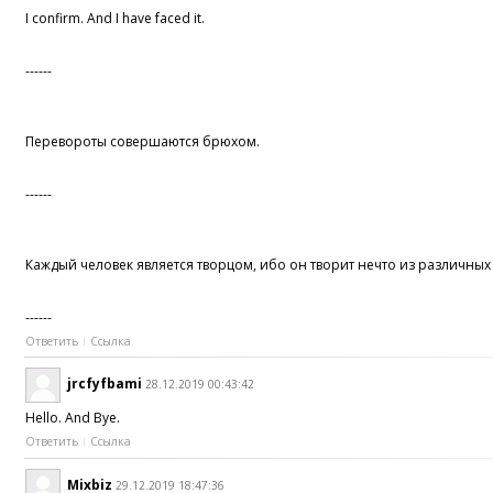
I confirm. And I have faced it.
------
Перевороты совершаются брюхом.
------
Каждый человек является творцом, ибо он творит нечто из различны
------
Ответить
Ссылка
jrcfyfbami
28.12.2019 00:43:42
Hello. And Bye.
Ответить
Ссылка
Mixbiz
29.12.2019 18:47:36