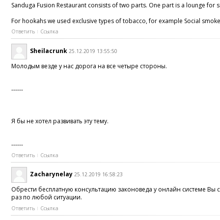
Sanduga Fusion Restaurant consists of two parts. One part is a lounge for
For hookahs we used exclusive types of tobacco, for example Social smoke 
Ответить
Ссылка
Sheilacrunk
25.12.2019 13:55:50
Молодым везде у нас дорога на все четыре стороны.
------
Я бы не хотел развивать эту тему.
------
Ответить
Ссылка
Zacharynelay
25.12.2019 16:58:23
Обрести бесплатную консультацию законоведа у онлайн системе Вы с
раз по любой ситуации.
Ответить
Ссылка