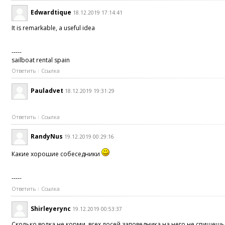
Edwardtique
18.12.2019 17:14:41
It is remarkable, a useful idea
-----
sailboat rental spain
Ответить
Ссылка
Pauladvet
18.12.2019 19:31:29
Ответить
Ссылка
RandyNus
19.12.2019 00:29:16
Какие хорошие собеседники
-----
Ответить
Ссылка
Shirleyerync
19.12.2019 00:53:37
Сколько волка не корми, всех лосей заповедника на него не спишешь