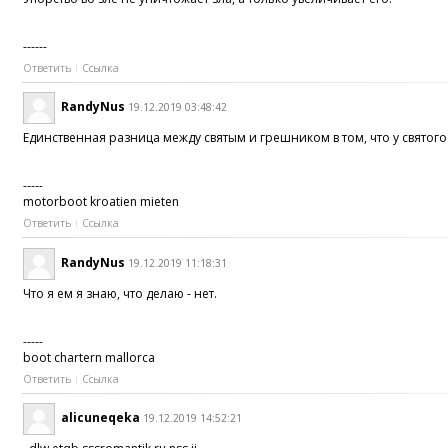
------
Ответить
Ссылка
RandyNus
19.12.2019 03:48:42
Единственная разница между святым и грешником в том, что у святого
-----
motorboot kroatien mieten
Ответить
Ссылка
RandyNus
19.12.2019 11:18:31
Что я ем я знаю, что делаю - нет.
-----
boot chartern mallorca
Ответить
Ссылка
alicuneqeka
19.12.2019 14:52:21