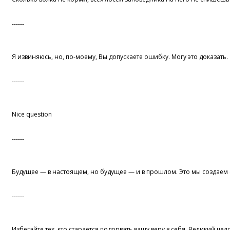
------
Я извиняюсь, но, по-моему, Вы допускаете ошибку. Могу это доказать.
------
Nice question
------
Будущее — в настоящем, но будущее — и в прошлом. Это мы создаем е
------
Избегайте тех, кто старается подорвать вашу веру в себя. Великий чел