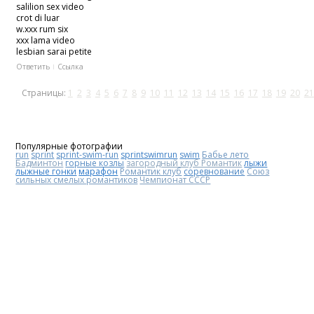
salilion sex video
crot di luar
w.xxx rum six
xxx lama video
lesbian sarai petite
Ответить
Ссылка
Страницы:
1
2
3
4
5
6
7
8
9
10
11
12
13
14
15
16
17
18
19
20
21
Популярные фотографии
run
sprint
sprint-swim-run
sprintswimrun
swim
Бабье лето
Бадминтон
горные козлы
загородный клуб Романтик
лыжи
лыжные гонки
марафон
Романтик клуб
соревнование
Союз
сильных смелых романтиков
Чемпионат СССР