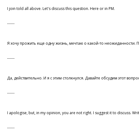
I join told all above. Let's discuss this question. Here or in PM.
------
Я хочу прожить еще одну жизнь, мечтаю о какой-то неожиданности. Пус
------
Да, действительно. И я с этим столкнулся. Давайте обсудим этот вопро
------
I apologise, but, in my opinion, you are not right. I suggest it to discuss. W
------