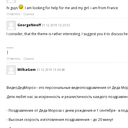
hi guys
. I am looking for help for me and my girl. i am from France
Ответить
Ссылка
GeorgeNeoff
31.12.2019 13:23:53
I consider, that the theme is rather interesting. I suggest you it to discuss he
------
|
Ответить
Ссылка
MilkaGam
31.12.2019 13:34:48
ВидеоДедМороз – это персональные видеопоздравления от Деда Мороз
Дети любят нас за искренность и реалистичность каждого поздравлен
- Поздравление от Деда Мороза с днем рождения и 1 сентября - в по
- Высокая скорость изготовления поздравления – до 20 минут