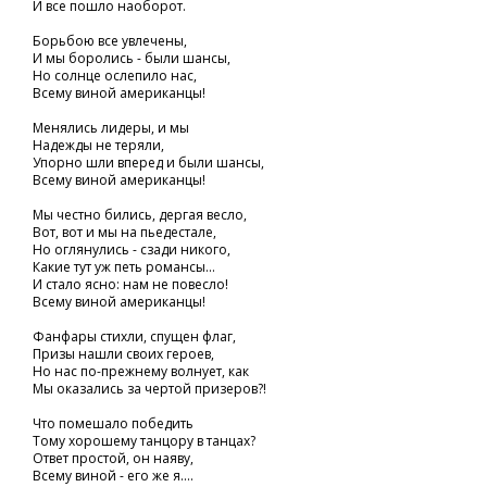
И все пошло наоборот.
Борьбою все увлечены,
И мы боролись - были шансы,
Но солнце ослепило нас,
Всему виной американцы!
Менялись лидеры, и мы
Надежды не теряли,
Упорно шли вперед и были шансы,
Всему виной американцы!
Мы честно бились, дергая весло,
Вот, вот и мы на пьедестале,
Но оглянулись - сзади никого,
Какие тут уж петь романсы...
И стало ясно: нам не повесло!
Всему виной американцы!
Фанфары стихли, спущен флаг,
Призы нашли своих героев,
Но нас по-прежнему волнует, как
Мы оказались за чертой призеров?!
Что помешало победить
Тому хорошему танцору в танцах?
Ответ простой, он наяву,
Всему виной - его же я....