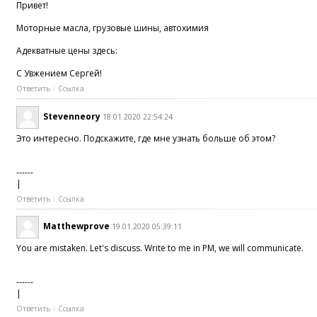
Привет!
Моторные масла, грузовые шины, автохимия
Адекватные цены здесь:
С Увжением Сергей!
Ответить
Ссылка
Stevenneory
18.01.2020 22:54:24
Это интересно. Подскажите, где мне узнать больше об этом?
------
|
Ответить
Ссылка
Matthewprove
19.01.2020 05:39:11
You are mistaken. Let's discuss. Write to me in PM, we will communicate.
------
|
Ответить
Ссылка