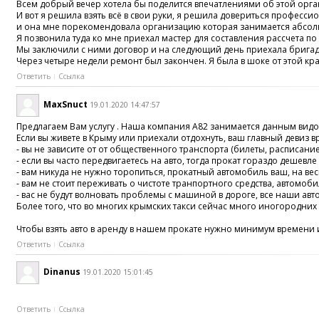
Всем добрый вечер хотела бы поделится впечатлениями об этой органи
И вот я решила взять всё в свои руки, я решила довериться професси
и она мне порекомендовала организацию которая занимается абсолю
Я позвонила туда ко мне приехал мастер для составления рассчета п
Мы заключили с ними договор и на следующий день приехала бригада
Через четыре недели ремонт был закончен. Я была в шоке от этой кр
Ответить
Ссылка
MaxSnuct
19.01.2020 14:47:57
Предлагаем Вам услугу . Наша компания А82 занимается данным видом
Если вы живете в Крыму или приехали отдохнуть, ваш главный девиз 
- вы не зависите от от общественного транспорта (билеты, расписание и 
- если вы часто передвигаетесь на авто, тогда прокат гораздо дешевле
- вам никуда не нужно торопиться, прокатный автомобиль ваш, на ве
- вам не стоит переживать о чистоте транпортного средства, автомо
- вас не будут волновать проблемы с машиной в дороге, все наши ав
Более того, что во многих крымских такси сейчас много иногородних
Чтобы взять авто в аренду в нашем прокате нужно минимум времени и
Ответить
Ссылка
Dinanus
19.01.2020 15:01:45
Ответить
Ссылка