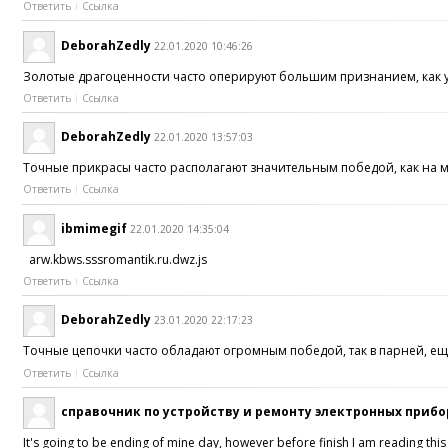
Ответить
Ссылка
DeborahZedly
22.01.2020 10:46:26
Золотые драгоценности часто оперируют большим признанием, как у 
Ответить
Ссылка
DeborahZedly
22.01.2020 13:57:03
Точные прикрасы часто располагают значительным победой, как на му
Ответить
Ссылка
ibmimegif
22.01.2020 14:35:04
arw.kbws.sssromantik.ru.dwz.js
Ответить
Ссылка
DeborahZedly
23.01.2020 22:17:23
Точные цепочки часто обладают огромным победой, так в парней, ещ
Ответить
Ссылка
справочник по устройству и ремонту электронных приб
It's going to be ending of mine day, however before finish I am reading th