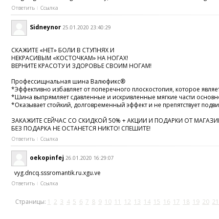
Ответить
Ссылка
Sidneynor
25.01.2020 23:40:29
СКАЖИТЕ «НЕТ» БОЛИ В СТУПНЯХ И
НЕКРАСИВЫМ «КОСТОЧКАМ» НА НОГАХ!
ВЕРНИТЕ КРАСОТУ И ЗДОРОВЬЕ СВОИМ НОГАМ!
Профессищнальная шина Валюфикс®
*Эффективно избавляет от поперечного плоскостопия, которое являе
*Шина выпрямляет сдавленные и искривленные мягкие части основно
*Оказывает стойкий, долговременный эффект и не препятствует подви
ЗАКАЖИТЕ СЕЙЧАС СО СКИДКОЙ 50% + АКЦИИ И ПОДАРКИ ОТ МАГАЗИ
БЕЗ ПОДАРКА НЕ ОСТАНЕТСЯ НИКТО! СПЕШИТЕ!
Ответить
Ссылка
oekopinfej
26.01.2020 16:29:07
vyg.dncq.sssromantik.ru.xgu.ve
Ответить
Ссылка
Страницы:
1
2
3
4
5
6
7
8
9
10
11
12
13
14
15
16
17
18
19
20
21