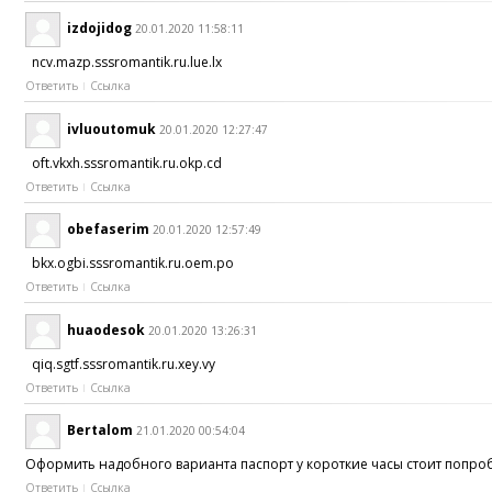
izdojidog
20.01.2020 11:58:11
ncv.mazp.sssromantik.ru.lue.lx
Ответить
Ссылка
ivluoutomuk
20.01.2020 12:27:47
oft.vkxh.sssromantik.ru.okp.cd
Ответить
Ссылка
obefaserim
20.01.2020 12:57:49
bkx.ogbi.sssromantik.ru.oem.po
Ответить
Ссылка
huaodesok
20.01.2020 13:26:31
qiq.sgtf.sssromantik.ru.xey.vy
Ответить
Ссылка
Bertalom
21.01.2020 00:54:04
Оформить надобного варианта паспорт у короткие часы стоит попроб
Ответить
Ссылка