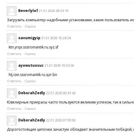
Beverlylof
21.01.2020 08:53:19
Загрузить компьютер надобными установками, какие пользователь ис
Ответить
Ссылка
oavumigyip
21.01.2020 10:24:24
ktn.yrqx.sssromantik.ru.syz.sf
Ответить
Ссылка
ayowutuosuc
21.01.2020 10:53:50
hlj.izei.sssromantik.ru.qzr.bn
Ответить
Ссылка
DeborahZedly
22.01.2020 00:41:42
Ювелирные прикрасы часто пользуются великим успехом, так в сильн
Ответить
Ссылка
DeborahZedly
22.01.2020 07:59:50
Дорогостоящие цепочки зачастую обладают значительным победой, ка