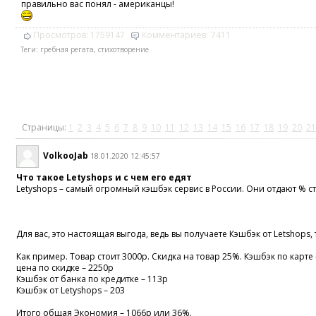
правильно вас понял - американцы!
Просмотров:
1759147
Комментариев:
7411
Теги:
гребная регата
,
стихотворение
Страницы:
1
2
3
4
5
6
7
8
9
10
11
12
13
14
15
16
17
18
19
20
21
VolkooJab
18.01.2020 12:45:57
Что такое Letyshops и с чем его едят
Letyshops – самый огромный кэшбэк сервис в России. Они отдают % ст
Для вас, это настоящая выгода, ведь вы получаете Кэшбэк от Letshops
Как пример. Товар стоит 3000р. Скидка на товар 25%. Кэшбэк по карте 
цена по скидке – 2250р
Кэшбэк от банка по кредитке – 113р
Кэшбэк от Letyshops – 203
Итого общая Экономия – 1066р или 36%.