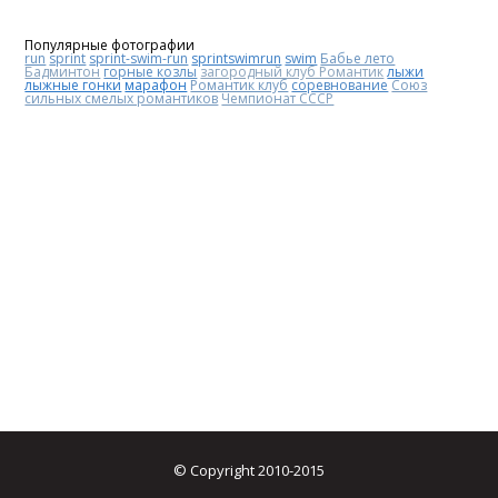
Популярные фотографии
run
sprint
sprint-swim-run
sprintswimrun
swim
Бабье лето
Бадминтон
горные козлы
загородный клуб Романтик
лыжи
лыжные гонки
марафон
Романтик клуб
соревнование
Союз
сильных смелых романтиков
Чемпионат СССР
© Copyright 2010-2015