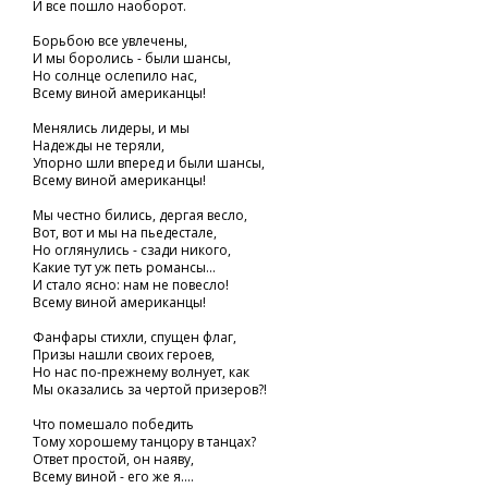
И все пошло наоборот.
Борьбою все увлечены,
И мы боролись - были шансы,
Но солнце ослепило нас,
Всему виной американцы!
Менялись лидеры, и мы
Надежды не теряли,
Упорно шли вперед и были шансы,
Всему виной американцы!
Мы честно бились, дергая весло,
Вот, вот и мы на пьедестале,
Но оглянулись - сзади никого,
Какие тут уж петь романсы...
И стало ясно: нам не повесло!
Всему виной американцы!
Фанфары стихли, спущен флаг,
Призы нашли своих героев,
Но нас по-прежнему волнует, как
Мы оказались за чертой призеров?!
Что помешало победить
Тому хорошему танцору в танцах?
Ответ простой, он наяву,
Всему виной - его же я....