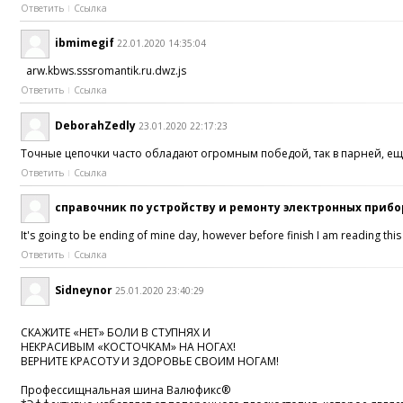
Ответить
Ссылка
ibmimegif
22.01.2020 14:35:04
arw.kbws.sssromantik.ru.dwz.js
Ответить
Ссылка
DeborahZedly
23.01.2020 22:17:23
Точные цепочки часто обладают огромным победой, так в парней, ещ
Ответить
Ссылка
справочник по устройству и ремонту электронных приб
It's going to be ending of mine day, however before finish I am reading th
Ответить
Ссылка
Sidneynor
25.01.2020 23:40:29
СКАЖИТЕ «НЕТ» БОЛИ В СТУПНЯХ И
НЕКРАСИВЫМ «КОСТОЧКАМ» НА НОГАХ!
ВЕРНИТЕ КРАСОТУ И ЗДОРОВЬЕ СВОИМ НОГАМ!
Профессищнальная шина Валюфикс®