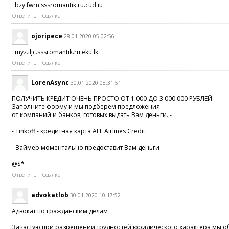
bzy.fwrn.sssromantik.ru.cud.iu
Ответить
Ссылка
ojoripece
28.01.2020 05:02:56
myz.iljc.sssromantik.ru.eku.lk
Ответить
Ссылка
LorenAsync
30.01.2020 08:31:51
ПОЛУЧИТЬ КРЕДИТ ОЧЕНЬ ПРОСТО ОТ 1.000 ДО 3.000.000 РУБЛЕЙ
Заполните форму и мы подберем предложения
от компаний и банков, готовых выдать Вам деньги. -
- Tinkoff - кредитная карта ALL Airlines Credit
- Займер моментально предоставит Вам деньги
@$*
Ответить
Ссылка
advokatlob
30.01.2020 10:17:52
Адвокат по гражданским делам
Зачастую при разрешении трудностей юридического характера мы о