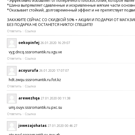
*Эффективно избавляет от поперечного плоскостопия, которое являе
*Шина выпрямляет сдавленные и искривленные мягкие части основно
*Оказывает стойкий, долговременный эффект и не препятствует подви
ЗАКАЖИТЕ СЕЙЧАС СО СКИДКОЙ 50% + АКЦИИ И ПОДАРКИ ОТ МАГАЗИ
БЕЗ ПОДАРКА НЕ ОСТАНЕТСЯ НИКТО! СПЕШИТЕ!
Ответить
Ссылка
oekopinfej
26.01.2020 16:29:07
vyg.dncq.sssromantik.ru.xgu.ve
Ответить
Ссылка
acoyurufa
26.01.2020 17:07:07
hdt.zwqu.sssromantik.ru.fot.kz
Ответить
Ссылка
arewezhqa
27.01.2020 00:11:38
umj.ouyv.sssromantik.ru.pxc.su
Ответить
Ссылка
jowezajohatas
27.01.2020 00:46:27
etx.nvul.sssromantik.ru.quy.gk