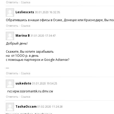
Ответить
Ссылка
Lesliescets
30.01.2020 16:32:35
Обратившись в наши офисы в Осаке, Донецке или Краснодаре, Вы пол
Ответить
Ссылка
Marina B
31.01.2020 17:34:47
Добрый день!
Скажите, Вы хотите зapaбывать
на от 1OOO р. в день
с помощью партнерок и Google Adsense?
---
Ответить
Ссылка
uukedoto
31.01.2020 19:54:25
rvz.vipw.sssromantik.ru.dmv.cw
Ответить
Ссылка
TashaOccam
01.02.2020 11:24:28