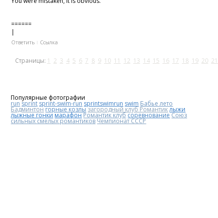
You were mistaken, it is obvious.
======
|
Ответить
Ссылка
Страницы:
1
2
3
4
5
6
7
8
9
10
11
12
13
14
15
16
17
18
19
20
21
Популярные фотографии
run
sprint
sprint-swim-run
sprintswimrun
swim
Бабье лето
Бадминтон
горные козлы
загородный клуб Романтик
лыжи
лыжные гонки
марафон
Романтик клуб
соревнование
Союз
сильных смелых романтиков
Чемпионат СССР