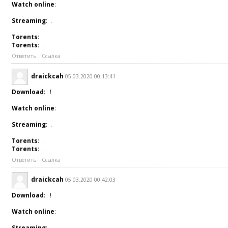
Watch online
:
Streaming
: .
Torents
: .
Torents
: .
Ответить
Ссылка
draickcah
05.03.2020 00:13:41
Download
: !
Watch online
:
Streaming
: .
Torents
: .
Torents
: .
Ответить
Ссылка
draickcah
05.03.2020 00:42:03
Download
: !
Watch online
:
Streaming
: .