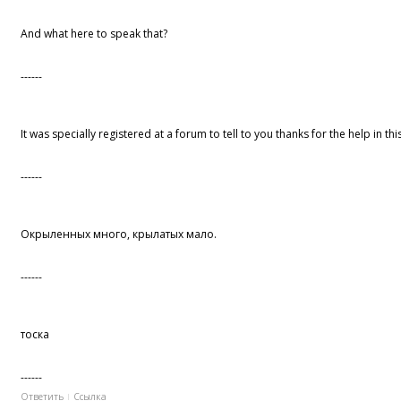
And what here to speak that?
------
It was specially registered at a forum to tell to you thanks for the help in th
------
Окрыленных много, крылатых мало.
------
тоска
------
Ответить
Ссылка