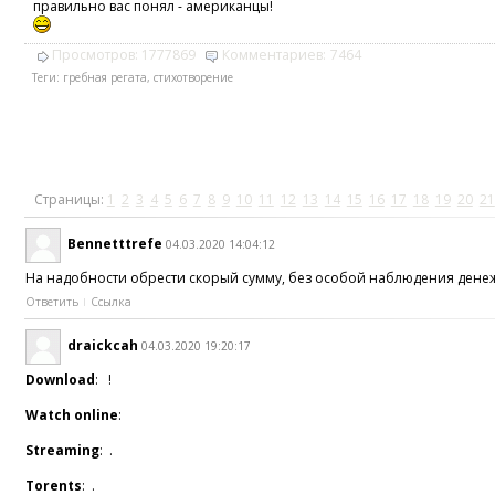
правильно вас понял - американцы!
Просмотров:
1777869
Комментариев:
7464
Теги:
гребная регата
,
стихотворение
Страницы:
1
2
3
4
5
6
7
8
9
10
11
12
13
14
15
16
17
18
19
20
21
Bennetttrefe
04.03.2020 14:04:12
На надобности обрести скорый сумму, без особой наблюдения денежн
Ответить
Ссылка
draickcah
04.03.2020 19:20:17
Download
: !
Watch online
:
Streaming
: .
Torents
: .