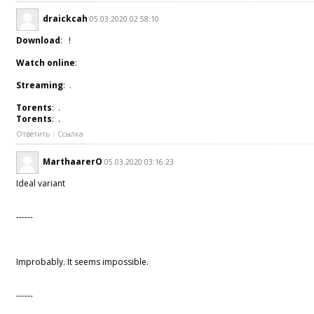
draickcah
05.03.2020 02:58:10
Download
: !
Watch online
:
Streaming
: .
Torents
: .
Torents
: .
Ответить
Ссылка
MarthaarerO
05.03.2020 03:16:23
Ideal variant
------
Improbably. It seems impossible.
------