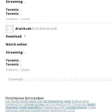
Streaming
: .
Torents
: .
Torents
: .
Ответить
Ссылка
draickcah
05.03.2020 06:32:28
Download
: !
Watch online
:
Streaming
: .
Torents
: .
Torents
: .
Ответить
Ссылка
Страницы:
1
2
3
4
5
6
7
8
9
10
11
12
13
14
15
16
17
18
19
20
21
Популярные фотографии
run
sprint
sprint-swim-run
sprintswimrun
swim
Бабье лето
Бадминтон
горные козлы
загородный клуб Романтик
лыжи
лыжные гонки
марафон
Романтик клуб
соревнование
Союз
сильных смелых романтиков
Чемпионат СССР