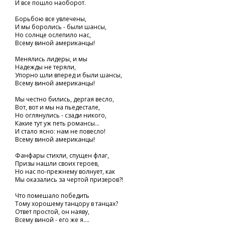
И все пошло наоборот.
Борьбою все увлечены,
И мы боролись - были шансы,
Но солнце ослепило нас,
Всему виной американцы!
Менялись лидеры, и мы
Надежды не теряли,
Упорно шли вперед и были шансы,
Всему виной американцы!
Мы честно бились, дергая весло,
Вот, вот и мы на пьедестале,
Но оглянулись - сзади никого,
Какие тут уж петь романсы...
И стало ясно: нам не повесло!
Всему виной американцы!
Фанфары стихли, спущен флаг,
Призы нашли своих героев,
Но нас по-прежнему волнует, как
Мы оказались за чертой призеров?!
Что помешало победить
Тому хорошему танцору в танцах?
Ответ простой, он наяву,
Всему виной - его же я....