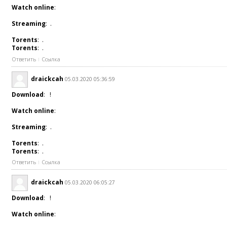
Watch online
:
Streaming
: .
Torents
: .
Torents
: .
Ответить
Ссылка
draickcah
05.03.2020 05:36:59
Download
: !
Watch online
:
Streaming
: .
Torents
: .
Torents
: .
Ответить
Ссылка
draickcah
05.03.2020 06:05:27
Download
: !
Watch online
: