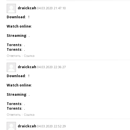
draickcah
04.03.2020 21:47:10
Download
: !
Watch online
:
Streaming
: .
Torents
: .
Torents
: .
Ответить
Ссылка
draickcah
04.03.2020 22:36:27
Download
: !
Watch online
:
Streaming
: .
Torents
: .
Torents
: .
Ответить
Ссылка
draickcah
04.03.2020 22:52:29