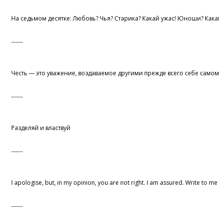
На седьмом десятке: Любовь? Чья? Старика? Какай ужас! Юноши? Кака
------
Честь — это уважение, воздаваемое другими прежде всего себе самом
------
Разделяй и властвуй
------
I apologise, but, in my opinion, you are not right. I am assured. Write to m
------