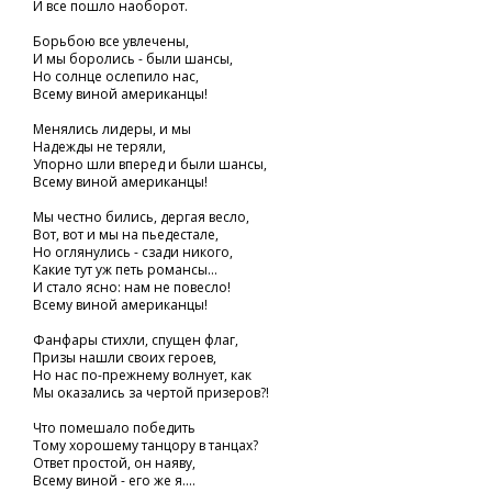
И все пошло наоборот.
Борьбою все увлечены,
И мы боролись - были шансы,
Но солнце ослепило нас,
Всему виной американцы!
Менялись лидеры, и мы
Надежды не теряли,
Упорно шли вперед и были шансы,
Всему виной американцы!
Мы честно бились, дергая весло,
Вот, вот и мы на пьедестале,
Но оглянулись - сзади никого,
Какие тут уж петь романсы...
И стало ясно: нам не повесло!
Всему виной американцы!
Фанфары стихли, спущен флаг,
Призы нашли своих героев,
Но нас по-прежнему волнует, как
Мы оказались за чертой призеров?!
Что помешало победить
Тому хорошему танцору в танцах?
Ответ простой, он наяву,
Всему виной - его же я....