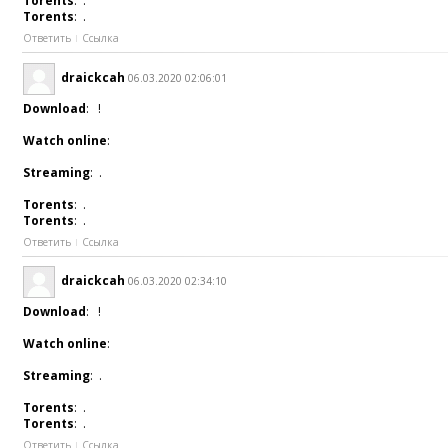
Torents
: .
Torents
: .
Ответить
Ссылка
draickcah
06.03.2020 02:06:01
Download
: !
Watch online
:
Streaming
: .
Torents
: .
Torents
: .
Ответить
Ссылка
draickcah
06.03.2020 02:34:10
Download
: !
Watch online
:
Streaming
: .
Torents
: .
Torents
: .
Ответить
Ссылка