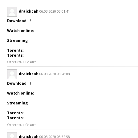
draickcah
06.03.2020 03:01:41
Download
: !
Watch online
:
Streaming
: .
Torents
: .
Torents
: .
Ответить
Ссылка
draickcah
06.03.2020 03:28:08
Download
: !
Watch online
:
Streaming
: .
Torents
: .
Torents
: .
Ответить
Ссылка
draickcah
06.03.2020 03:52:58