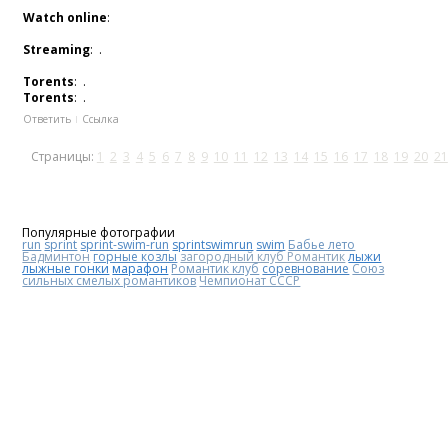
Watch online
:
Streaming
: .
Torents
: .
Torents
: .
Ответить
Ссылка
Страницы:
1
2
3
4
5
6
7
8
9
10
11
12
13
14
15
16
17
18
19
20
21
Популярные фотографии
run
sprint
sprint-swim-run
sprintswimrun
swim
Бабье лето
Бадминтон
горные козлы
загородный клуб Романтик
лыжи
лыжные гонки
марафон
Романтик клуб
соревнование
Союз
сильных смелых романтиков
Чемпионат СССР