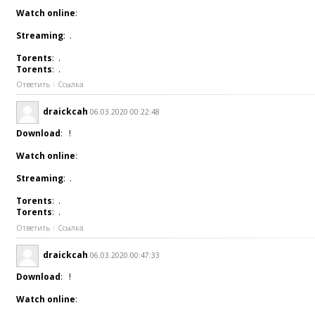
Watch online
:
Streaming
: .
Torents
: .
Torents
: .
Ответить
Ссылка
draickcah
06.03.2020 00:22:48
Download
: !
Watch online
:
Streaming
: .
Torents
: .
Torents
: .
Ответить
Ссылка
draickcah
06.03.2020 00:47:33
Download
: !
Watch online
: