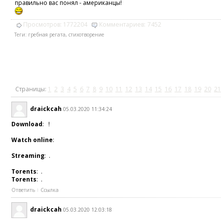
правильно вас понял - американцы!
Просмотров:
1772204
Комментариев:
7452
Теги:
гребная регата
,
стихотворение
Страницы:
1
2
3
4
5
6
7
8
9
10
11
12
13
14
15
16
17
18
19
20
21
draickcah
05.03.2020 11:34:24
Download
: !
Watch online
:
Streaming
: .
Torents
: .
Torents
: .
Ответить
Ссылка
draickcah
05.03.2020 12:03:18