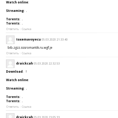
Watch online
:
Streaming
: .
Torents
: .
Torents
: .
Ответить
Ссылка
toxemavoyecu
05.03.2020 21:33:40
bib.zgzz.sssromantik.ru.wgf.je
Ответить
Ссылка
draickcah
05.03.2020 22:32:53
Download
: !
Watch online
:
Streaming
: .
Torents
: .
Torents
: .
Ответить
Ссылка
draickcah
05.03.2020 23:05:33