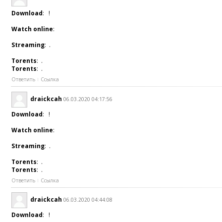
Download
: !
Watch online
:
Streaming
: .
Torents
: .
Torents
: .
Ответить
Ссылка
draickcah
06.03.2020 04:17:56
Download
: !
Watch online
:
Streaming
: .
Torents
: .
Torents
: .
Ответить
Ссылка
draickcah
06.03.2020 04:44:08
Download
: !