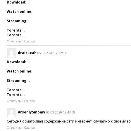
Download
: !
Watch online
:
Streaming
: .
Torents
: .
Torents
: .
Ответить
Ссылка
draickcah
05.03.2020 12:32:37
Download
: !
Watch online
:
Streaming
: .
Torents
: .
Torents
: .
Ответить
Ссылка
ArseniySmomy
05.03.2020 12:43:08
Сегодня осматривал содержание сети интернет, случайно к своему во
Ответить
Ссылка