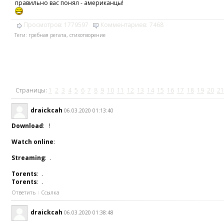
правильно вас понял - американцы!
Просмотров:
1779597
Комментариев:
7468
Теги:
гребная регата
,
стихотворение
Страницы:
1
2
3
4
5
6
7
8
9
10
11
12
13
14
15
16
17
18
19
20
21
draickcah
06.03.2020 01:13:40
Download
: !
Watch online
:
Streaming
: .
Torents
: .
Torents
: .
Ответить
Ссылка
draickcah
06.03.2020 01:38:48