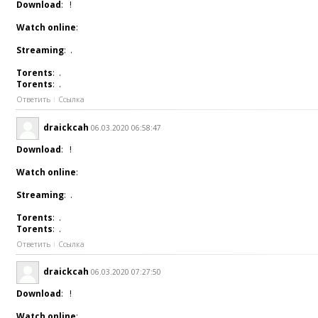
Download
: !
Watch online
:
Streaming
: .
Torents
: .
Torents
: .
Ответить
Ссылка
draickcah
06.03.2020 06:58:47
Download
: !
Watch online
:
Streaming
: .
Torents
: .
Torents
: .
Ответить
Ссылка
draickcah
06.03.2020 07:27:50
Download
: !
Watch online
: