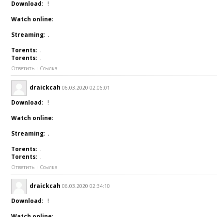
Download
: !
Watch online
:
Streaming
: .
Torents
: .
Torents
: .
Ответить
Ссылка
draickcah
06.03.2020 02:06:01
Download
: !
Watch online
:
Streaming
: .
Torents
: .
Torents
: .
Ответить
Ссылка
draickcah
06.03.2020 02:34:10
Download
: !
Watch online
: