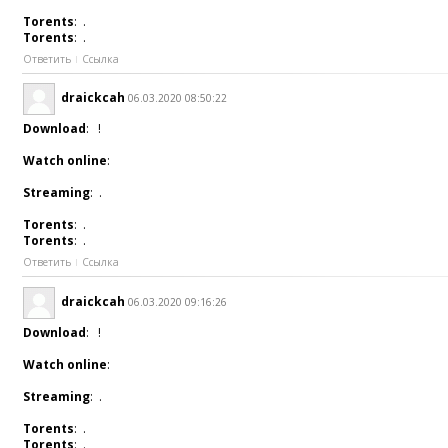
Torents
: .
Torents
: .
Ответить
Ссылка
draickcah
06.03.2020 08:50:22
Download
: !
Watch online
:
Streaming
: .
Torents
: .
Torents
: .
Ответить
Ссылка
draickcah
06.03.2020 09:16:26
Download
: !
Watch online
:
Streaming
: .
Torents
: .
Torents
: .