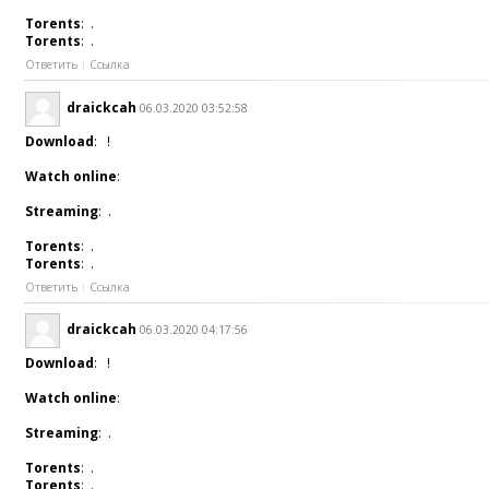
Torents
: .
Torents
: .
Ответить
Ссылка
draickcah
06.03.2020 03:52:58
Download
: !
Watch online
:
Streaming
: .
Torents
: .
Torents
: .
Ответить
Ссылка
draickcah
06.03.2020 04:17:56
Download
: !
Watch online
:
Streaming
: .
Torents
: .
Torents
: .