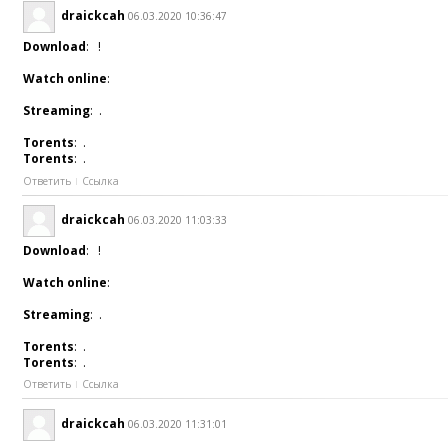
draickcah
06.03.2020 10:36:47
Download
: !
Watch online
:
Streaming
: .
Torents
: .
Torents
: .
Ответить
Ссылка
draickcah
06.03.2020 11:03:33
Download
: !
Watch online
:
Streaming
: .
Torents
: .
Torents
: .
Ответить
Ссылка
draickcah
06.03.2020 11:31:01