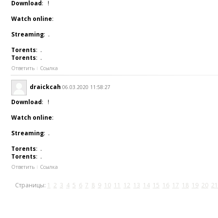
Download
: !
Watch online
:
Streaming
: .
Torents
: .
Torents
: .
Ответить
Ссылка
draickcah
06.03.2020 11:58:27
Download
: !
Watch online
:
Streaming
: .
Torents
: .
Torents
: .
Ответить
Ссылка
Страницы:
1
2
3
4
5
6
7
8
9
10
11
12
13
14
15
16
17
18
19
20
21