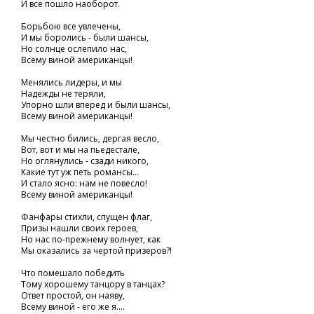
И все пошло наоборот.
Борьбою все увлечены,
И мы боролись - были шансы,
Но солнце ослепило нас,
Всему виной американцы!
Менялись лидеры, и мы
Надежды не теряли,
Упорно шли вперед и были шансы,
Всему виной американцы!
Мы честно бились, дергая весло,
Вот, вот и мы на пьедестале,
Но оглянулись - сзади никого,
Какие тут уж петь романсы...
И стало ясно: нам не повесло!
Всему виной американцы!
Фанфары стихли, спущен флаг,
Призы нашли своих героев,
Но нас по-прежнему волнует, как
Мы оказались за чертой призеров?!
Что помешало победить
Тому хорошему танцору в танцах?
Ответ простой, он наяву,
Всему виной - его же я....