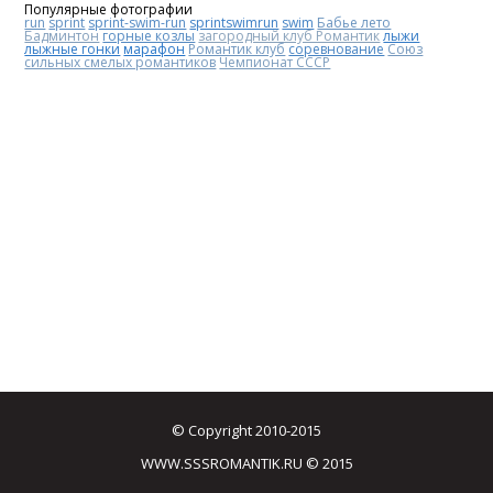
Популярные фотографии
run
sprint
sprint-swim-run
sprintswimrun
swim
Бабье лето
Бадминтон
горные козлы
загородный клуб Романтик
лыжи
лыжные гонки
марафон
Романтик клуб
соревнование
Союз
сильных смелых романтиков
Чемпионат СССР
© Copyright 2010-2015
WWW.SSSROMANTIK.RU © 2015