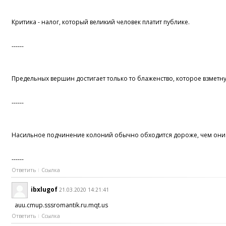
Критика - налог, который великий человек платит публике.
------
Предельных вершин достигает только то блаженство, которое взметну
------
Насильное подчинение колоний обычно обходится дороже, чем они т
------
Ответить
Ссылка
ibxlugof
21.03.2020 14:21:41
auu.cmup.sssromantik.ru.mqt.us
Ответить
Ссылка