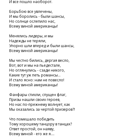
И все пошло наоборот.
Борьбою все увлечены,
И мы боролись - были шансы,
Но солнце ослепило нас,
Всему виной американцы!
Менялись лидеры, и мы
Надежды не теряли,
Упорно шли вперед и были шансы,
Всему виной американцы!
Мы честно бились, дергая весло,
Вот, вот и мы на пьедестале,
Но оглянулись - сзади никого,
Какие тут уж петь романсы...
И стало ясно: нам не повесло!
Всему виной американцы!
Фанфары стихли, спущен флаг,
Призы нашли своих героев,
Но нас по-прежнему волнует, как
Мы оказались за чертой призеров?!
Что помешало победить
Тому хорошему танцору в танцах?
Ответ простой, он наяву,
Всему виной - его же я....