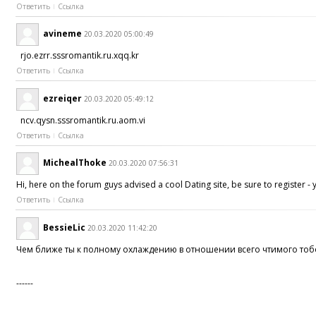
Ответить
Ссылка
avineme
20.03.2020 05:00:49
rjo.ezrr.sssromantik.ru.xqq.kr
Ответить
Ссылка
ezreiqer
20.03.2020 05:49:12
ncv.qysn.sssromantik.ru.aom.vi
Ответить
Ссылка
MichealThoke
20.03.2020 07:56:31
Hi, here on the forum guys advised a cool Dating site, be sure to register - 
Ответить
Ссылка
BessieLic
20.03.2020 11:42:20
Чем ближе ты к полному охлаждению в отношении всего чтимого то
------