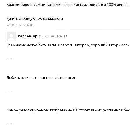
Бланки, заполняемые нашими специалистами, являются 100% легальны
купить справку от офтальмолога
Ответить
Ссылка
RachelGop
21.03.2020 01:09:13
Грамматик может быть весьма плохим автором; хороший автор - пло
------
Любить всех — значит не любить никого.
------
Самое революционное изобретение XIX столетия – искусственное бес
------