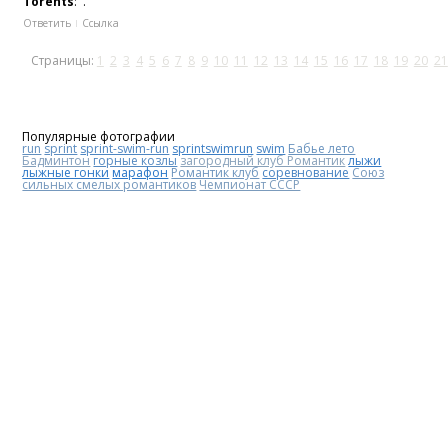
Torents
: .
Ответить
Ссылка
Страницы:
1
2
3
4
5
6
7
8
9
10
11
12
13
14
15
16
17
18
19
20
21
Популярные фотографии
run
sprint
sprint-swim-run
sprintswimrun
swim
Бабье лето
Бадминтон
горные козлы
загородный клуб Романтик
лыжи
лыжные гонки
марафон
Романтик клуб
соревнование
Союз
сильных смелых романтиков
Чемпионат СССР