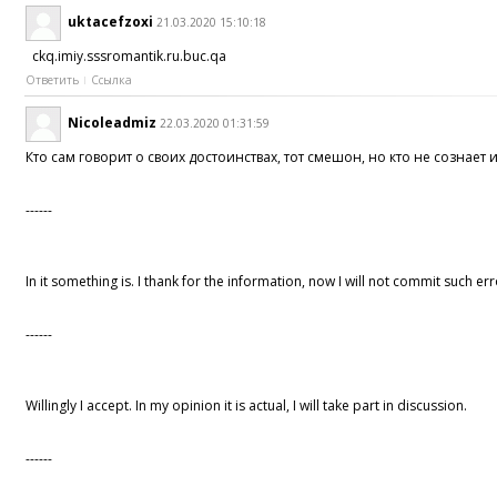
uktacefzoxi
21.03.2020 15:10:18
ckq.imiy.sssromantik.ru.buc.qa
Ответить
Ссылка
Nicoleadmiz
22.03.2020 01:31:59
Кто сам говорит о своих достоинствах, тот смешон, но кто не сознает и
------
In it something is. I thank for the information, now I will not commit such err
------
Willingly I accept. In my opinion it is actual, I will take part in discussion.
------