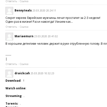
Ответить
Ссылка
Bennyteals
23.03.2020 20:24:11
Секрет евреев: Еврейские мужчины лечат простатит за 2-3 недели!
Один раз в жизни! Раз и навсегда! Узнаем как...
Ответить
Ссылка
Mariaemurn
23.03.2020 20:41:02
В хорошем детективе человек держит в руке отрубленную голову. В пл
------
|
Ответить
Ссылка
draickcah
25.03.2020 10:32:23
Download
: !
Watch online
:
Streaming
: .
Torents
: .