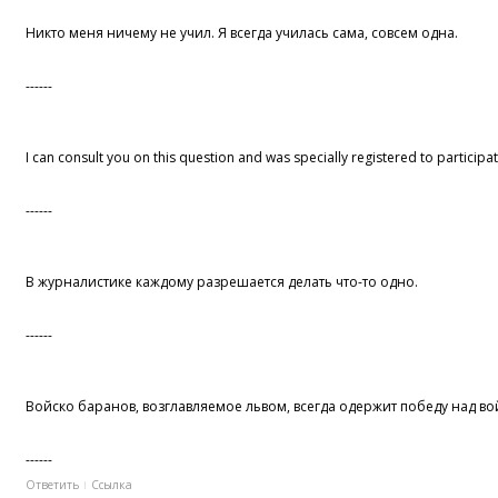
Никто меня ничему не учил. Я всегда училась сама, совсем одна.
------
I can consult you on this question and was specially registered to participat
------
В журналистике каждому разрешается делать что-то одно.
------
Войско баранов, возглавляемое львом, всегда одержит победу над во
------
Ответить
Ссылка