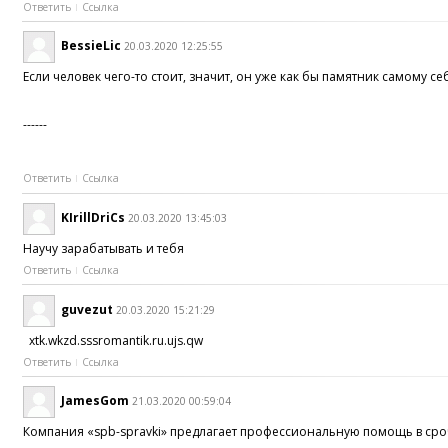
Ответить
Ссылка
BessieLic
20.03.2020 12:25:55
Если человек чего-то стоит, значит, он уже как бы памятник самому се
------
Ответить
Ссылка
KIrillDriCs
20.03.2020 13:45:03
Научу зарабатывать и тебя
Ответить
Ссылка
guvezut
20.03.2020 15:21:29
xtk.wkzd.sssromantik.ru.ujs.qw
Ответить
Ссылка
JamesGom
21.03.2020 00:59:04
Компания «spb-spravki» предлагает профессиональную помощь в сроч