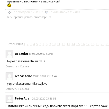
правильно вас понял - американцы!
Просмотров:
1758302
Комментариев:
7409
Теги:
гребная регата
,
стихотворение
Страницы:
1
2
3
4
5
6
7
8
9
10
11
12
13
14
15
16
17
18
19
20
21
ucaxuku
19.03.2020 00:50:48
lwj.lezz.sssromantik.ru.fjh.iz
Ответить
Ссылка
ivecatzene
19.03.2020 23:11:46
yzg.shvf.sssromantik.ru.zjk.vu
Ответить
Ссылка
PeterAbeli
20.03.2020 03:36:56
В питомнике «Семейный сад» производится порядка 150 сортов саженц