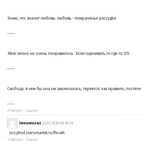
Знаю, что значит любовь: любовь - помраченье рассудка.
------
.Мне лично не очень понравилось .Если оценивать,то где-то 3/5
------
Свобода, в чем бы она ни заключалась, теряется, как правило, постеп
------
Ответить
Ссылка
iwouwusaz
22.03.2020 09:40:32
zoz.yhvd.sssromantik.ru.fhv.wh
Ответить
Ссылка