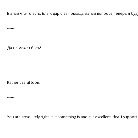
В этом что-то есть. Благодарю за помощь в этом вопросе, теперь я буд
------
Да не может быть!
------
Rather useful topic
------
You are absolutely right. In it something is and it is excellent idea. I support
------