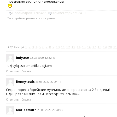
правильно вас понял - американцы!
Просмотров:
1765458
Комментариев:
7430
Теги:
гребная регата
,
стихотворение
Страницы:
1
2
3
4
5
6
7
8
9
10
11
12
13
14
15
16
17
18
19
20
21
imiyace
22.03.2020 12:32:49
uzj.uylq.sssromantik.ru.dji.pm
Ответить
Ссылка
Bennyteals
23.03.2020 20:24:11
Секрет евреев: Еврейские мужчины лечат простатит за 2-3 недели!
Один раз в жизни! Раз и навсегда! Узнаем как...
Ответить
Ссылка
Mariaemurn
23.03.2020 20:41:02