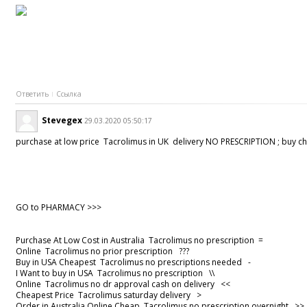
Ответить
Ссылка
Stevegex
29.03.2020 05:50:17
purchase at low price Tacrolimus in UK delivery NO PRESCRIPTION ; buy
GO to PHARMACY >>>
Purchase At Low Cost in Australia Tacrolimus no prescription =
Online Tacrolimus no prior prescription ???
Buy in USA Cheapest Tacrolimus no prescriptions needed -
I Want to buy in USA Tacrolimus no prescription \\
Online Tacrolimus no dr approval cash on delivery <<
Cheapest Price Tacrolimus saturday delivery >
Order in Australia Online Cheap Tacrolimus no prescription overnight 