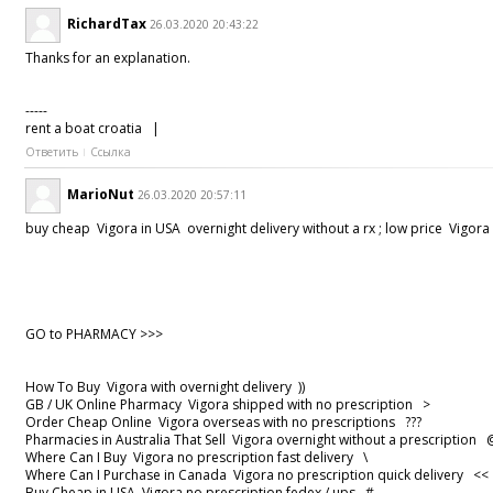
RichardTax
26.03.2020 20:43:22
Thanks for an explanation.
-----
rent a boat croatia |
Ответить
Ссылка
MarioNut
26.03.2020 20:57:11
buy cheap Vigora in USA overnight delivery without a rx ; low price Vigor
GO to PHARMACY >>>
How To Buy Vigora with overnight delivery ))
GB / UK Online Pharmacy Vigora shipped with no prescription >
Order Cheap Online Vigora overseas with no prescriptions ???
Pharmacies in Australia That Sell Vigora overnight without a prescriptio
Where Can I Buy Vigora no prescription fast delivery \
Where Can I Purchase in Canada Vigora no prescription quick delivery 
Buy Cheap in USA Vigora no prescription fedex / ups #