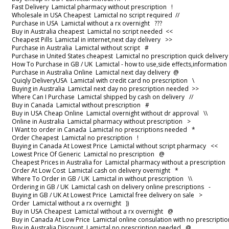
Fast Delivery Lamictal pharmacy without prescription !
Wholesale in USA Cheapest Lamictal no script required //
Purchase in USA Lamictal without a rx overnight ???
Buy in Australia cheapest Lamictal no script needed <<
Cheapest Pills Lamictal in internet,next day delivery >>
Purchase in Australia Lamictal without script #
Purchase in United States cheapest Lamictal no prescription quick delive
How To Purchase in GB / UK Lamictal - how to use,side effects,informati
Purchase in Australia Online Lamictal next day delivery @
Quiqly DeliveryUSA Lamictal with credit card no prescription \
Buying in Australia Lamictal next day no prescription needed >>
Where Can I Purchase Lamictal shipped by cash on delivery //
Buy in Canada Lamictal without prescription #
Buy in USA Cheap Online Lamictal overnight without dr approval \\
Online in Australia Lamictal pharmacy without prescription >
I Want to order in Canada Lamictal no prescriptions needed *
Order Cheapest Lamictal no prescription !
Buying in Canada At Lowest Price Lamictal without script pharmacy <<
Lowest Price Of Generic Lamictal no prescription @
Cheapest Prices in Australia for Lamictal pharmacy without a prescripti
Order At Low Cost Lamictal cash on delivery overnight *
Where To Order in GB / UK Lamictal in without prescription \\
Ordering in GB / UK Lamictal cash on delivery online prescriptions -
Buying in GB / UK At Lowest Price Lamictal free delivery on sale >
Order Lamictal without a rx overnight ))
Buy in USA Cheapest Lamictal without a rx overnight @
Buy in Canada At Low Price Lamictal online consulation with no prescrip
Buy in Australia Discount Lamictal no prescription needed @