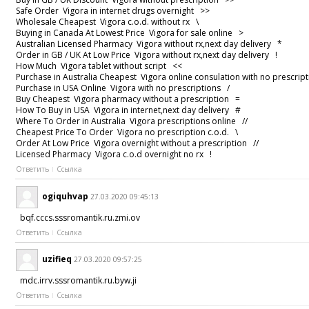
Safe Order Vigora in internet drugs overnight >>
Wholesale Cheapest Vigora c.o.d. without rx \
Buying in Canada At Lowest Price Vigora for sale online >
Australian Licensed Pharmacy Vigora without rx,next day delivery *
Order in GB / UK At Low Price Vigora without rx,next day delivery !
How Much Vigora tablet without script <<
Purchase in Australia Cheapest Vigora online consulation with no prescr
Purchase in USA Online Vigora with no prescriptions /
Buy Cheapest Vigora pharmacy without a prescription =
How To Buy in USA Vigora in internet,next day delivery #
Where To Order in Australia Vigora prescriptions online //
Cheapest Price To Order Vigora no prescription c.o.d. \
Order At Low Price Vigora overnight without a prescription //
Licensed Pharmacy Vigora c.o.d overnight no rx !
Ответить
Ссылка
ogiquhvap
27.03.2020 09:45:13
bqf.cccs.sssromantik.ru.zmi.ov
Ответить
Ссылка
uzifieq
27.03.2020 09:57:25
mdc.irrv.sssromantik.ru.byw.ji
Ответить
Ссылка