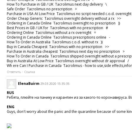
How To Purchase in GB / UK Tacrolimus next day delivery \
Safe Order Tacrolimus no prescription >
Purchase in USA At Low Price Tacrolimus no script needed c.o.d. overnig
Order Cheap Generic Tacrolimus overnight delivery without a rx >>
Ordering in Canada Online Tacrolimus overnight no prescription ))
Best Prices in GB / UK for Tacrolimus with no prescription #
Ordering Online Tacrolimus without a rx overnight =
Ordering in Canada Online Tacrolimus prescriptions online -
How To Order in Australia Tacrolimus c.o.d. without rx ))
Buy in Canada Cheapest Tacrolimus with no prescription >>
Purchase in Australia cheapest Tacrolimus next day no prescription >
How To Order in Canada Tacrolimus shipped overnight without a prescr
Buy in Australia At Low Price Tacrolimus overnight without dr approval 
Wh ere Can I Purchase in Canada Tacrolimus - how to use,side effects,in
Ответить
Ссылка
ElenaBuirm
29.03.2020 15:35:35
RUS
Ребята, плюйте на панику и карантин из за какого-то коронавируса. 
ENG
Guys, don't worry about the panic and the quarantine because of some kind of