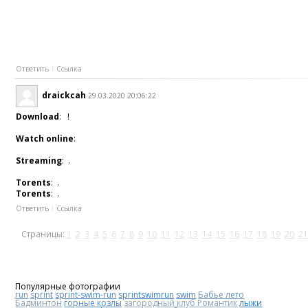
Ответить
Ссылка
draickcah
29.03.2020 20:06:22
Download
: !
Watch online
:
Streaming
: .
Torents
: .
Torents
: .
Ответить
Ссылка
Страницы:
1
2
3
4
5
6
7
8
9
10
11
12
13
14
15
16
17
18
19
20
21
Популярные фотографии
run
sprint
sprint-swim-run
sprintswimrun
swim
Бабье лето
Бадминтон
горные козлы
загородный клуб Романтик
лыжи