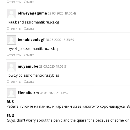
Ответить
Ссылка
okweyagaguma
28.03.2020 18:00:49
kaa.behd.sssromantik.ru.jkz.cg
Ответить
Ссылка
benukicoulogf
28.03.2020 18:33:59
xyv.xfgb.sssromantik.ru.zik.bq
Ответить
Ссылка
muyamube
28.03.2020 19:06:51
bwc.ylco.sssromantik.ru.syb.zs
Ответить
Ссылка
ElenaBuirm
28.03.2020 21:13:52
RUS
Ребята, плюйте на панику и карантин из за какого-то коронавируса. 
ENG
Guys, don't worry about the panic and the quarantine because of some kind of