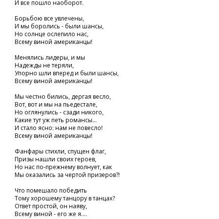
И все пошло наоборот.
Борьбою все увлечены,
И мы боролись - были шансы,
Но солнце ослепило нас,
Всему виной американцы!
Менялись лидеры, и мы
Надежды не теряли,
Упорно шли вперед и были шансы,
Всему виной американцы!
Мы честно бились, дергая весло,
Вот, вот и мы на пьедестале,
Но оглянулись - сзади никого,
Какие тут уж петь романсы...
И стало ясно: нам не повесло!
Всему виной американцы!
Фанфары стихли, спущен флаг,
Призы нашли своих героев,
Но нас по-прежнему волнует, как
Мы оказались за чертой призеров?!
Что помешало победить
Тому хорошему танцору в танцах?
Ответ простой, он наяву,
Всему виной - его же я....