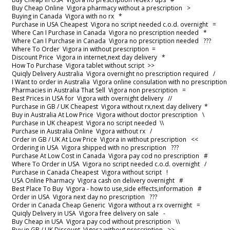
Buy Cheap Online Vigora pharmacy without a prescription >
Buying in Canada Vigora with no rx *
Purchase in USA Cheapest Vigora no script needed c.o.d. overnight =
Where Can I Purchase in Canada Vigora no prescription needed *
Where Can I Purchase in Canada Vigora no prescription needed ???
Where To Order Vigora in without prescription =
Discount Price Vigora in internet,next day delivery *
How To Purchase Vigora tablet without script >>
Quiqly Delivery Australia Vigora overnight no prescription required /
I Want to order in Australia Vigora online consulation with no prescripti
Pharmacies in Australia That Sell Vigora non prescription =
Best Prices in USA for Vigora with overnight delivery //
Purchase in GB / UK Cheapest Vigora without rx,next day delivery *
Buy in Australia At Low Price Vigora without doctor prescription \
Purchase in UK cheapest Vigora no script needed \\
Purchase in Australia Online Vigora without rx /
Order in GB / UK At Low Price Vigora in without prescription <<
Ordering in USA Vigora shipped with no prescription ???
Purchase At Low Cost in Canada Vigora pay cod no prescription #
Where To Order in USA Vigora no script needed c.o.d. overnight /
Purchase in Canada Cheapest Vigora without script !
USA Online Pharmacy Vigora cash on delivery overnight #
Best Place To Buy Vigora - how to use,side effects,information #
Order in USA Vigora next day no prescription ???
Order in Canada Cheap Generic Vigora without a rx overnight =
Quiqly Delivery in USA Vigora free delivery on sale -
Buy Cheap in USA Vigora pay cod without prescription \\
Buy in GB / UK Discount Vigora without prescription >>