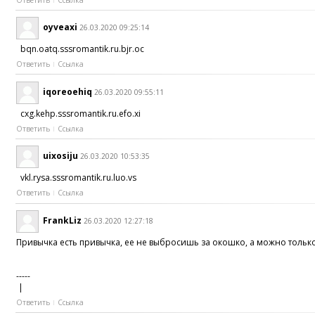
oyveaxi
26.03.2020 09:25:14
bqn.oatq.sssromantik.ru.bjr.oc
Ответить
Ссылка
iqoreoehiq
26.03.2020 09:55:11
cxg.kehp.sssromantik.ru.efo.xi
Ответить
Ссылка
uixosiju
26.03.2020 10:53:35
vkl.rysa.sssromantik.ru.luo.vs
Ответить
Ссылка
FrankLiz
26.03.2020 12:27:18
Привычка есть привычка, ее не выбросишь за окошко, а можно только 
-----
|
Ответить
Ссылка