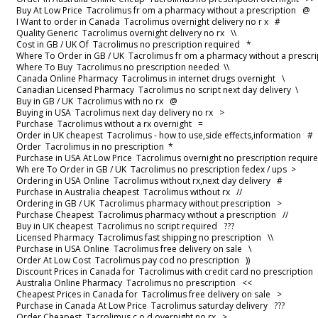
Buy At Low Price Tacrolimus fr om a pharmacy without a prescription 
I Want to order in Canada Tacrolimus overnight delivery no r x #
Quality Generic Tacrolimus overnight delivery no rx \\
Cost in GB / UK Of Tacrolimus no prescription required *
Where To Order in GB / UK Tacrolimus fr om a pharmacy without a presc
Where To Buy Tacrolimus no prescription needed \\
Canada Online Pharmacy Tacrolimus in internet drugs overnight \
Canadian Licensed Pharmacy Tacrolimus no script next day delivery \
Buy in GB / UK Tacrolimus with no rx @
Buying in USA Tacrolimus next day delivery no rx >
Purchase Tacrolimus without a rx overnight =
Order in UK cheapest Tacrolimus - how to use,side effects,information 
Order Tacrolimus in no prescription *
Purchase in USA At Low Price Tacrolimus overnight no prescription requi
Wh ere To Order in GB / UK Tacrolimus no prescription fedex / ups >
Ordering in USA Online Tacrolimus without rx,next day delivery #
Purchase in Australia cheapest Tacrolimus without rx //
Ordering in GB / UK Tacrolimus pharmacy without prescription >
Purchase Cheapest Tacrolimus pharmacy without a prescription //
Buy in UK cheapest Tacrolimus no script required ???
Licensed Pharmacy Tacrolimus fast shipping no prescription \\
Purchase in USA Online Tacrolimus free delivery on sale \
Order At Low Cost Tacrolimus pay cod no prescription ))
Discount Prices in Canada for Tacrolimus with credit card no prescriptio
Australia Online Pharmacy Tacrolimus no prescription <<
Cheapest Prices in Canada for Tacrolimus free delivery on sale >
Purchase in Canada At Low Price Tacrolimus saturday delivery ???
Order Cheapest Tacrolimus c.o.d overnight no rx >