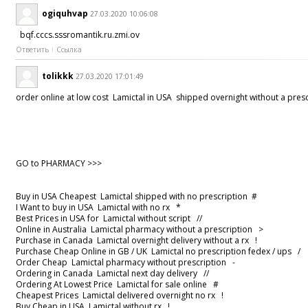
ogiquhvap
27.03.2020 10:06:08
bqf.cccs.sssromantik.ru.zmi.ov
Ответить
Ссылка
tolikkk
27.03.2020 17:01:49
order online at low cost Lamictal in USA shipped overnight without a presc
GO to PHARMACY >>>
Buy in USA Cheapest Lamictal shipped with no prescription #
I Want to buy in USA Lamictal with no rx *
Best Prices in USA for Lamictal without script //
Online in Australia Lamictal pharmacy without a prescription >
Purchase in Canada Lamictal overnight delivery without a rx !
Purchase Cheap Online in GB / UK Lamictal no prescription fedex / ups 
Order Cheap Lamictal pharmacy without prescription -
Ordering in Canada Lamictal next day delivery //
Ordering At Lowest Price Lamictal for sale online #
Cheapest Prices Lamictal delivered overnight no rx !
Buy Cheap in USA Lamictal without rx !