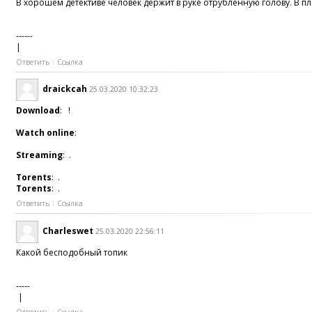
В хорошем детективе человек держит в руке отрубленную голову. В пл
------
|
Ответить
Ссылка
draickcah
25.03.2020 10:32:23
Download
: !
Watch online
:
Streaming
: .
Torents
: .
Torents
: .
Ответить
Ссылка
Charleswet
25.03.2020 22:56:11
Какой бесподобный топик
-----
|
Ответить
Ссылка