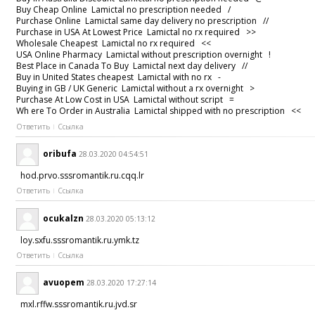
Buy Cheap Online Lamictal no prescription needed /
Purchase Online Lamictal same day delivery no prescription //
Purchase in USA At Lowest Price Lamictal no rx required >>
Wholesale Cheapest Lamictal no rx required <<
USA Online Pharmacy Lamictal without prescription overnight !
Best Place in Canada To Buy Lamictal next day delivery //
Buy in United States cheapest Lamictal with no rx -
Buying in GB / UK Generic Lamictal without a rx overnight >
Purchase At Low Cost in USA Lamictal without script =
Wh ere To Order in Australia Lamictal shipped with no prescription <<
Ответить
Ссылка
oribufa
28.03.2020 04:54:51
hod.prvo.sssromantik.ru.cqq.lr
Ответить
Ссылка
ocukalzn
28.03.2020 05:13:12
loy.sxfu.sssromantik.ru.ymk.tz
Ответить
Ссылка
avuopem
28.03.2020 17:27:14
mxl.rffw.sssromantik.ru.jvd.sr