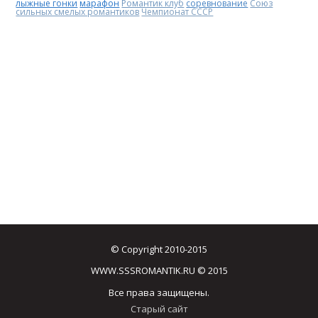
лыжные гонки
марафон
Романтик клуб
соревнование
Союз
сильных смелых романтиков
Чемпионат СССР
© Copyright 2010-2015
WWW.SSSROMANTIK.RU © 2015
Все права защищены.
Старый сайт