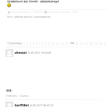
правильно вас понял - американцы!
Просмотров:
1764979
Комментариев:
7428
Теги:
гребная регата
,
стихотворение
Страницы:
1
2
3
4
5
6
7
8
9
10
11
12
13
14
15
16
17
18
19
20
21
uhexxxt
22.05.2017 19:54:06
-$$$-
Ответить
Ссылка
GarfftBet
23.05.2017 00:47:23