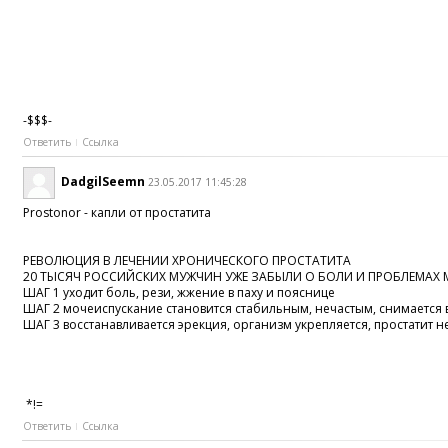
-$$$-
Ответить
Ссылка
DadgilSeemn
23.05.2017 11:45:28
Prostonor - капли от простатита
РЕВОЛЮЦИЯ В ЛЕЧЕНИИ ХРОНИЧЕСКОГО ПРОСТАТИТА
20 ТЫСЯЧ РОССИЙСКИХ МУЖЧИН УЖЕ ЗАБЫЛИ О БОЛИ И ПРОБЛЕМАХ
ШАГ 1 уходит боль, рези, жжение в паху и пояснице
ШАГ 2 мочеиспускание становится стабильным, нечастым, снимается
ШАГ 3 восстанавливается эрекция, организм укрепляется, простатит 
*!=
Ответить
Ссылка