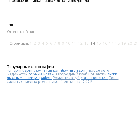
- Прямые поставки с заводов производителя
*!=
Ответить
Ссылка
Страницы:
1
2
3
4
5
6
7
8
9
10
11
12
13
14
15
16
17
18
19
20
21
Популярные фотографии
run
sprint
sprint-swim-run
sprintswimrun
swim
Бабье лето
Бадминтон
горные козлы
загородный клуб Романтик
лыжи
лыжные гонки
марафон
Романтик клуб
соревнование
Союз
сильных смелых романтиков
Чемпионат СССР