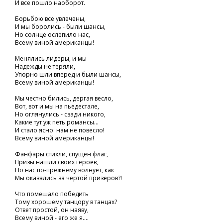
И все пошло наоборот.
Борьбою все увлечены,
И мы боролись - были шансы,
Но солнце ослепило нас,
Всему виной американцы!
Менялись лидеры, и мы
Надежды не теряли,
Упорно шли вперед и были шансы,
Всему виной американцы!
Мы честно бились, дергая весло,
Вот, вот и мы на пьедестале,
Но оглянулись - сзади никого,
Какие тут уж петь романсы...
И стало ясно: нам не повесло!
Всему виной американцы!
Фанфары стихли, спущен флаг,
Призы нашли своих героев,
Но нас по-прежнему волнует, как
Мы оказались за чертой призеров?!
Что помешало победить
Тому хорошему танцору в танцах?
Ответ простой, он наяву,
Всему виной - его же я....