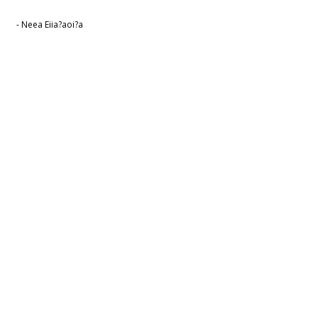
- Neea Eiia?aoi?a