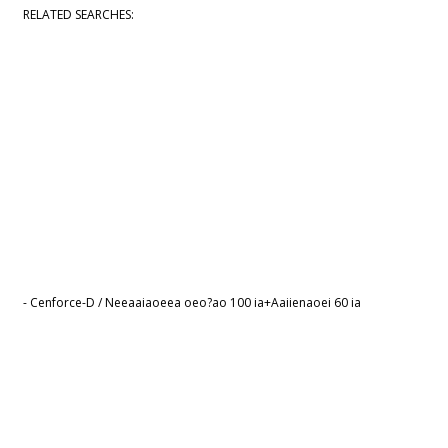
RELATED SEARCHES:
- Cenforce-D / Neeaaiaoeea oeo?ao 100 ia+Aaiienaoei 60 ia