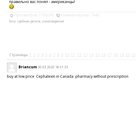
правильно вас понял - американцы!
Просмотров:
1769249
Комментариев:
7440
Теги:
гребная регата
,
стихотворение
Страницы:
1
2
3
4
5
6
7
8
9
10
11
12
13
14
15
16
17
18
19
20
21
Briancum
30.03.2020 18:51:33
buy at low price Cephalexin in Canada pharmacy without prescription