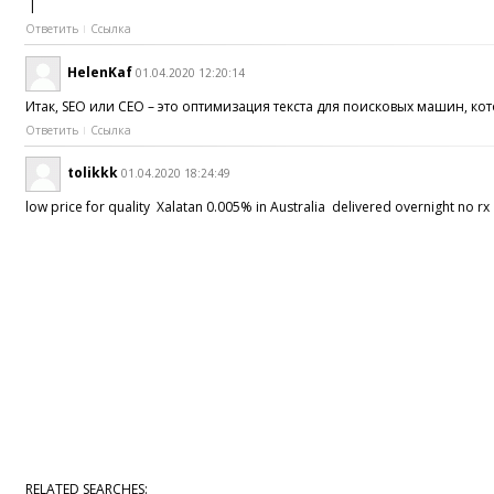
|
Ответить
Ссылка
HelenKaf
01.04.2020 12:20:14
Итак, SEO или СЕО – это оптимизация текста для поисковых машин, к
Ответить
Ссылка
tolikkk
01.04.2020 18:24:49
low price for quality Xalatan 0.005% in Australia delivered overnight no r
RELATED SEARCHES: