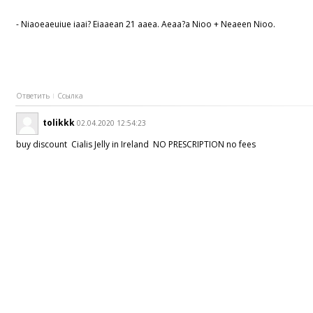
- Niaoeaeuiue iaai? Eiaaean 21 aaea. Aeaa?a Nioo + Neaeen Nioo.
Ответить
Ссылка
tolikkk
02.04.2020 12:54:23
buy discount Cialis Jelly in Ireland NO PRESCRIPTION no fees