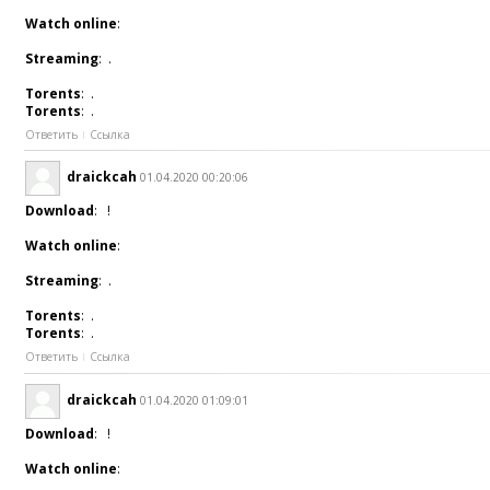
Watch online
:
Streaming
: .
Torents
: .
Torents
: .
Ответить
Ссылка
draickcah
01.04.2020 00:20:06
Download
: !
Watch online
:
Streaming
: .
Torents
: .
Torents
: .
Ответить
Ссылка
draickcah
01.04.2020 01:09:01
Download
: !
Watch online
: