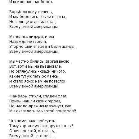
И все пошло наоборот.
Борьбою все увлечены,
И мы боролись - были шансы,
Но солнце ослепило нас,
Всему виной американцы!
Менялись лидеры, и мы
Надежды не теряли,
Упорно шли вперед и были шансы,
Всему виной американцы!
Мы честно бились, дергая весло,
Вот, вот и мы на пьедестале,
Но оглянулись - сзади никого,
Какие тут уж петь романсы...
И стало ясно: нам не повесло!
Всему виной американцы!
Фанфары стихли, спущен флаг,
Призы нашли своих героев,
Но нас по-прежнему волнует, как
Мы оказались за чертой призеров?!
Что помешало победить
Тому хорошему танцору в танцах?
Ответ простой, он наяву,
Всему виной - его же я....