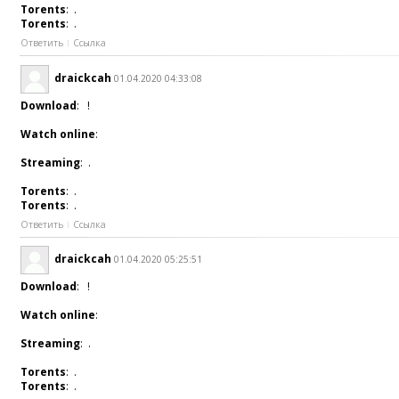
Torents
: .
Torents
: .
Ответить
Ссылка
draickcah
01.04.2020 04:33:08
Download
: !
Watch online
:
Streaming
: .
Torents
: .
Torents
: .
Ответить
Ссылка
draickcah
01.04.2020 05:25:51
Download
: !
Watch online
:
Streaming
: .
Torents
: .
Torents
: .