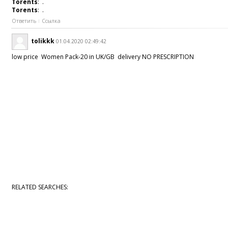
Torents
: .
Torents
: .
Ответить
Ссылка
tolikkk
01.04.2020 02:49:42
low price Women Pack-20 in UK/GB delivery NO PRESCRIPTION
RELATED SEARCHES: