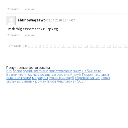
Ответить
Ссылка
abfihoweqzawo
02.04.2020 23:14:07
mzk.thlg.sssromantik.ru.cpk.xg
Ответить
Ссылка
Страницы:
1
2
3
4
5
6
7
8
9
10
11
12
13
14
15
16
17
18
19
20
21
Популярные фотографии
run
sprint
sprint-swim-run
sprintswimrun
swim
Бабье лето
Бадминтон
горные козлы
загородный клуб Романтик
лыжи
лыжные гонки
марафон
Романтик клуб
соревнование
Союз
сильных смелых романтиков
Чемпионат СССР