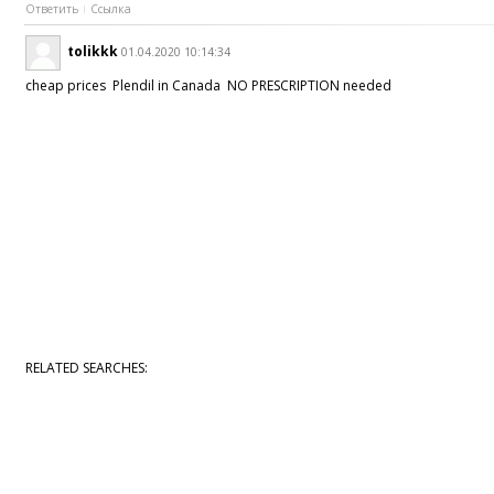
Ответить
Ссылка
tolikkk
01.04.2020 10:14:34
cheap prices Plendil in Canada NO PRESCRIPTION needed
RELATED SEARCHES: