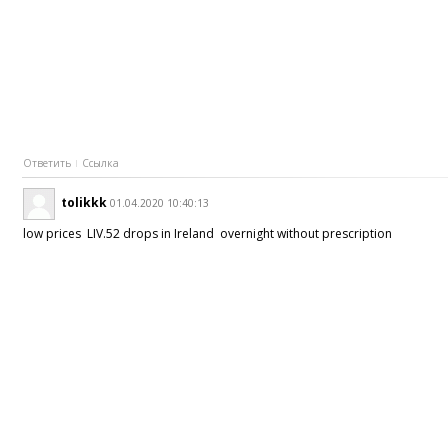
Ответить
Ссылка
tolikkk
01.04.2020 10:40:13
low prices LIV.52 drops in Ireland overnight without prescription