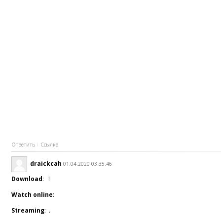
Ответить
Ссылка
draickcah
01.04.2020 03:35:46
Download
: !
Watch online
:
Streaming
: .