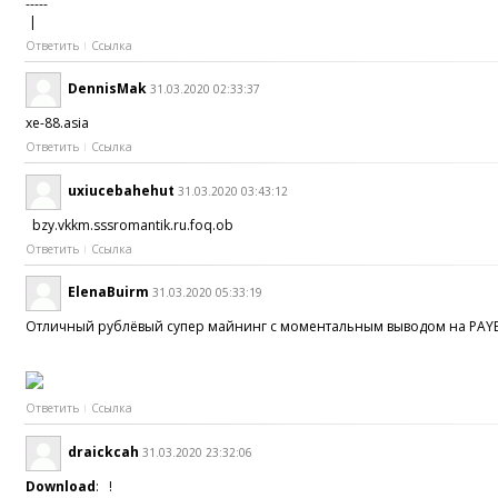
-----
|
Ответить
Ссылка
DennisMak
31.03.2020 02:33:37
xe-88.asia
Ответить
Ссылка
uxiucebahehut
31.03.2020 03:43:12
bzy.vkkm.sssromantik.ru.foq.ob
Ответить
Ссылка
ElenaBuirm
31.03.2020 05:33:19
Отличный рублёвый супер майнинг с моментальным выводом на PAYE
Ответить
Ссылка
draickcah
31.03.2020 23:32:06
Download
: !