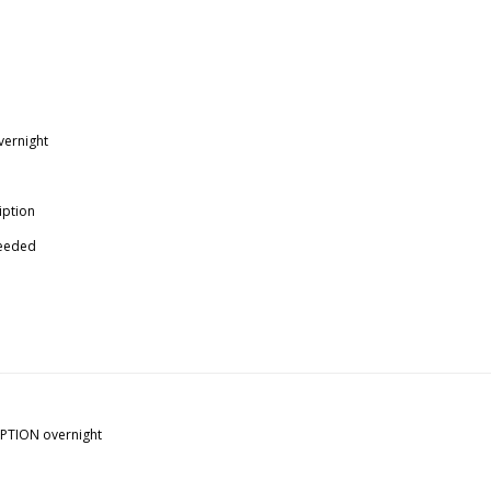
overnight
ription
 needed
n
RIPTION overnight