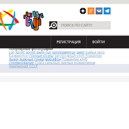
РЕГИСТРАЦИЯ
ВОЙТИ
Популярные фотографии
run
sprint
sprint-swim-run
sprintswimrun
swim
Бабье лето
Бадминтон
горные козлы
загородный клуб Романтик
лыжи
лыжные гонки
марафон
Романтик клуб
соревнование
Союз сильных смелых романтиков
Чемпионат СССР