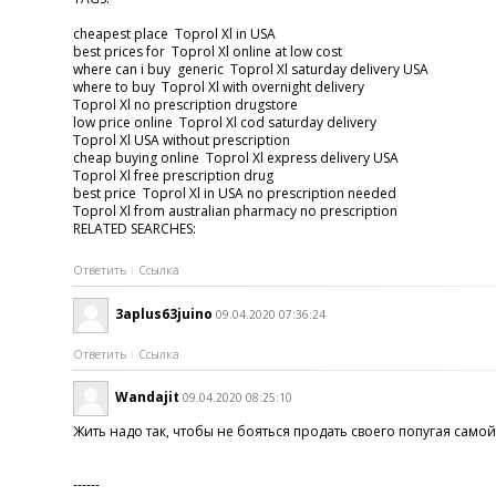
cheapest place Toprol Xl in USA
best prices for Toprol Xl online at low cost
where can i buy generic Toprol Xl saturday delivery USA
where to buy Toprol Xl with overnight delivery
Toprol Xl no prescription drugstore
low price online Toprol Xl cod saturday delivery
Toprol Xl USA without prescription
cheap buying online Toprol Xl express delivery USA
Toprol Xl free prescription drug
best price Toprol Xl in USA no prescription needed
Toprol Xl from australian pharmacy no prescription
RELATED SEARCHES:
Ответить
Ссылка
3aplus63juino
09.04.2020 07:36:24
Ответить
Ссылка
Wandajit
09.04.2020 08:25:10
Жить надо так, чтобы не бояться продать своего попугая само
------