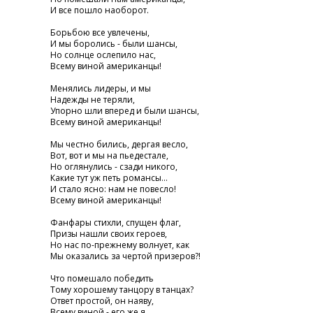
И все пошло наоборот.
Борьбою все увлечены,
И мы боролись - были шансы,
Но солнце ослепило нас,
Всему виной американцы!
Менялись лидеры, и мы
Надежды не теряли,
Упорно шли вперед и были шансы,
Всему виной американцы!
Мы честно бились, дергая весло,
Вот, вот и мы на пьедестале,
Но оглянулись - сзади никого,
Какие тут уж петь романсы...
И стало ясно: нам не повесло!
Всему виной американцы!
Фанфары стихли, спущен флаг,
Призы нашли своих героев,
Но нас по-прежнему волнует, как
Мы оказались за чертой призеров?!
Что помешало победить
Тому хорошему танцору в танцах?
Ответ простой, он наяву,
Всему виной - его же я....