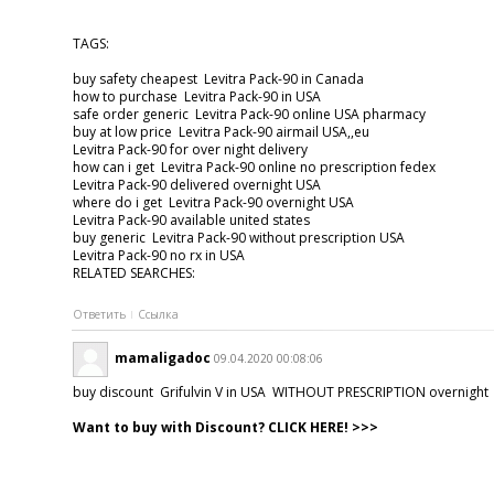
TAGS:
buy safety cheapest Levitra Pack-90 in Canada
how to purchase Levitra Pack-90 in USA
safe order generic Levitra Pack-90 online USA pharmacy
buy at low price Levitra Pack-90 airmail USA,,eu
Levitra Pack-90 for over night delivery
how can i get Levitra Pack-90 online no prescription fedex
Levitra Pack-90 delivered overnight USA
where do i get Levitra Pack-90 overnight USA
Levitra Pack-90 available united states
buy generic Levitra Pack-90 without prescription USA
Levitra Pack-90 no rx in USA
RELATED SEARCHES:
Ответить
Ссылка
mamaligadoc
09.04.2020 00:08:06
buy discount Grifulvin V in USA WITHOUT PRESCRIPTION overnigh
Want to buy with Discount? CLICK HERE! >>>