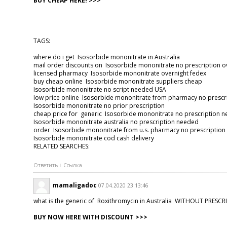
BUY CHEAP HERE! >>>
TAGS:
where do i get Isosorbide mononitrate in Australia
mail order discounts on Isosorbide mononitrate no prescription 
licensed pharmacy Isosorbide mononitrate overnight fedex
buy cheap online Isosorbide mononitrate suppliers cheap
Isosorbide mononitrate no script needed USA
low price online Isosorbide mononitrate from pharmacy no presc
Isosorbide mononitrate no prior prescription
cheap price for generic Isosorbide mononitrate no prescription
Isosorbide mononitrate australia no prescription needed
order Isosorbide mononitrate from u.s. pharmacy no prescriptio
Isosorbide mononitrate cod cash delivery
RELATED SEARCHES:
Ответить
Ссылка
mamaligadoc
07.04.2020 23:13:46
what is the generic of Roxithromycin in Australia WITHOUT PRESC
BUY NOW HERE WITH DISCOUNT >>>