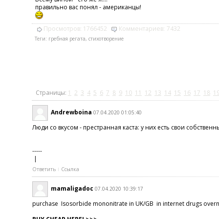
правильно вас понял - американцы!
Просмотров:
1766452
Комментариев:
7432
Теги:
гребная регата
,
стихотворение
Страницы:
1
2
3
4
5
6
7
8
9
10
11
12
13
14
15
16
17
18
1
Andrewboina
07.04.2020 01:05:40
Люди со вкусом - престранная каста: у них есть свои собственн
-----
|
Ответить
Ссылка
mamaligadoc
07.04.2020 10:39:17
purchase Isosorbide mononitrate in UK/GB in internet drugs over