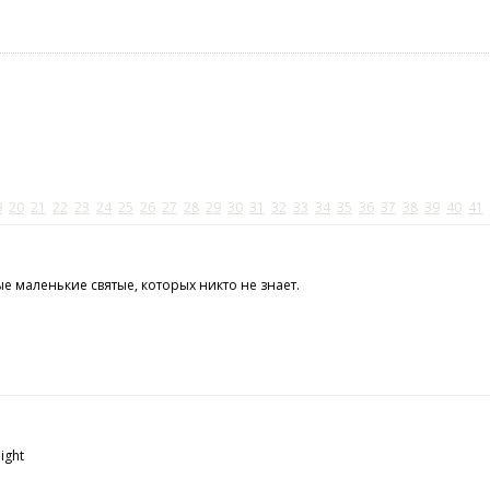
9
20
21
22
23
24
25
26
27
28
29
30
31
32
33
34
35
36
37
38
39
40
41
ые маленькие святые, которых никто не знает.
night