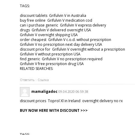
TAGS:
discount tablets Grifulvin V in Australia
buy free online Grifulvin V medication cod
can i purchase generic Grifulvin V express delivery
drugs Grifulvin V delivered overnight USA
Grifulvin V overnight shipping USA
order cheapest Grifulvin V c.o.d. without prescription
Grifulvin V no prescription next day delivery USA
discount price for Grifulvin V overnight without a prescription
Grifulvin V without prescription USA
find generic Grifulvin V no prescription required
Grifulvin V free prescription drug USA
RELATED SEARCHES:
Ответить
Ссылка
mamaligadoc
09.04.2020 06:59:38
discount prices Toprol Xl in Ireland overnight delivery no rx
BUY NOW HERE WITH DISCOUNT >>>
TAGS: