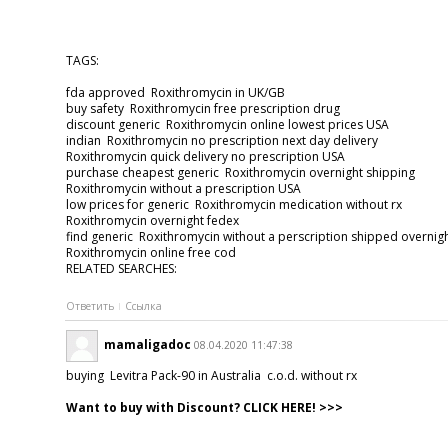
TAGS:
fda approved Roxithromycin in UK/GB
buy safety Roxithromycin free prescription drug
discount generic Roxithromycin online lowest prices USA
indian Roxithromycin no prescription next day delivery
Roxithromycin quick delivery no prescription USA
purchase cheapest generic Roxithromycin overnight shipping
Roxithromycin without a prescription USA
low prices for generic Roxithromycin medication without rx
Roxithromycin overnight fedex
find generic Roxithromycin without a perscription shipped overni
Roxithromycin online free cod
RELATED SEARCHES:
Ответить
Ссылка
mamaligadoc
08.04.2020 11:47:38
buying Levitra Pack-90 in Australia c.o.d. without rx
Want to buy with Discount? CLICK HERE! >>>