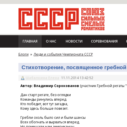
ГЛАВНАЯ
О НАС
НОВОСТИ
СОРЕВНОВАНИЯ
Блоги
»
Люди и события Чемпионата СССР
Стихотворение, посвященное гребной 
Шабалкина Елена
11.11.2014 13:42:52
Автор: Владимир Сорокованов
(участник Гребной регаты "
Дан старт регате, без оглядки
Команды ринулись вперед.
Кто победит, вот тут загадка,
Кому здесь больше повезет.
Гребли сколь было сил и были шансы
Всех обогнать и вырваться вперед,
Но помешали нам американцы,