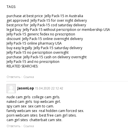
TAGS:
purchase at best price Jelly Pack-15 in Australia
get approved Jelly Pack-15 for over night delivery
best price for Jelly Pack-15 cod saturday delivery
legal buy Jelly Pack-15 without perscription or membership USA
Jelly Pack-15 generic fedex no prescription
discount Jelly Pack-15 online overnight delivery
Jelly Pack-15 online pharmacy USA
buy easy legally Jelly Pack-15 saturday delivery
Jelly Pack-15 no perscription overnight
purchase Jelly Pack-15 cash on delivery overnight
Jelly Pack-15 and no prescription
RELATED SEARCHES:
Ответить
Ссылка
JasonLop
15.04.2020 22:12:42
nude cam girls college cam girls.
naked cam girls top webcam girl.
spy cam sex sex cam to cam.
family webcam sex real hidden cam forced sex.
porn webcam sites best free cam girl sites.
cam girl sites chatterbait cam site.
Ответить
Ссылка