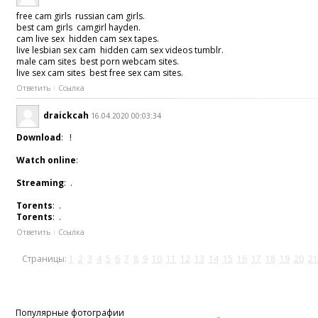
free cam girls russian cam girls.
best cam girls camgirl hayden.
cam live sex hidden cam sex tapes.
live lesbian sex cam hidden cam sex videos tumblr.
male cam sites best porn webcam sites.
live sex cam sites best free sex cam sites.
Ответить
Ссылка
draickcah
16.04.2020 00:03:34
Download
: !
Watch online
:
Streaming
: .
Torents
: .
Torents
: .
Ответить
Ссылка
Страницы:
1
2
3
4
5
6
7
8
9
10
11
12
13
14
15
16
17
18
19
20
21
Популярные фотографии