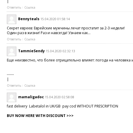
|
Ответить
Ссылка
Bennyteals
15.04.2020 01:58:14
Секрет евреев: Еврейские мужчины лечат простатит за 2-3 недели!
Один раз в жизни! Раз и навсегда! Узнаем как...
Ответить
Ссылка
TammieSendy
15.04.2020 02:32:13
Еще неизвестно, что более отрицательно влияет: погода на человека 
------
|
Ответить
Ссылка
mamaligadoc
15.04.2020 02:58:08
fast delivery Labetalol in UK/GB pay cod WITHOUT PRESCRIPTION
BUY NOW HERE WITH DISCOUNT >>>