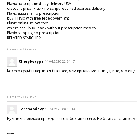
Plavix no script next day delivery USA
discount price Plavix no script required express delivery
Plavix australia no prescription
buy Plavix with free fedex overnight
Plavix online at low cost
wh ere can i buy Plavix without prescription mexico
Plavix shipping no prescription
RELATED SEARCHES:
Ответить
Ссылка
Cherylwaype
14.04.2020 22:24:17
Колесо судьбы вертится быстрее, чем крылья мельницы, и те, что еще
------
|
Ответить
Ссылка
Teresaadevy
15.04.2020 00:38:14
Будьте человеком прежде всего и больше всего. Не бойтесь слишком 
------