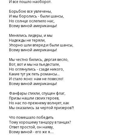
И все пошло наоборот.
Борьбою все увлечены,
И мы боролись - были шансы,
Но солнце ослепило нас,
Всему виной американцы!
Менялись лидеры, и мы
Надежды не теряли,
Упорно шли вперед и были шансы,
Всему виной американцы!
Мы честно бились, дергая весло,
Вот, вот и мы на пьедестале,
Но оглянулись - сзади никого,
Какие тут уж петь романсы...
И стало ясно: нам не повесло!
Всему виной американцы!
Фанфары стихли, спущен флаг,
Призы нашли своих героев,
Но нас по-прежнему волнует, как
Мы оказались за чертой призеров?!
Что помешало победить
Тому хорошему танцору в танцах?
Ответ простой, он наяву,
Всему виной - его же я....