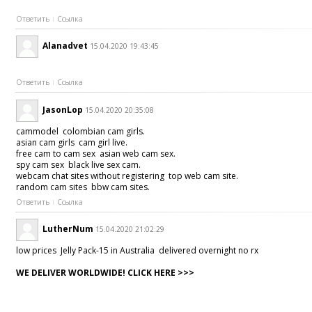
Ответить
Ссылка
Alanadvet
15.04.2020 19:43:45
Ответить
Ссылка
JasonLop
15.04.2020 20:35:08
cammodel colombian cam girls.
asian cam girls cam girl live.
free cam to cam sex asian web cam sex.
spy cam sex black live sex cam.
webcam chat sites without registering top web cam site.
random cam sites bbw cam sites.
Ответить
Ссылка
LutherNum
15.04.2020 21:02:29
low prices Jelly Pack-15 in Australia delivered overnight no rx
WE DELIVER WORLDWIDE! CLICK HERE >>>