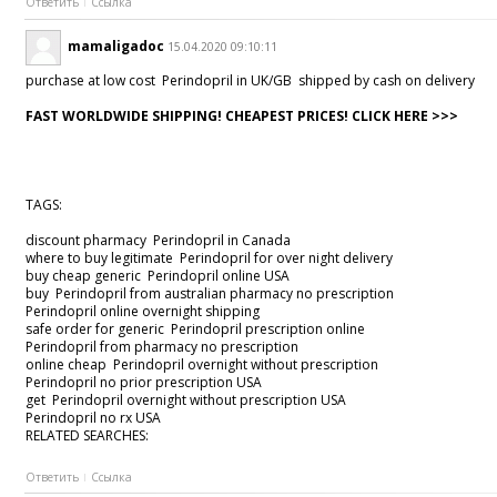
Ответить
Ссылка
mamaligadoc
15.04.2020 09:10:11
purchase at low cost Perindopril in UK/GB shipped by cash on delivery
FAST WORLDWIDE SHIPPING! CHEAPEST PRICES! CLICK HERE >>>
TAGS:
discount pharmacy Perindopril in Canada
where to buy legitimate Perindopril for over night delivery
buy cheap generic Perindopril online USA
buy Perindopril from australian pharmacy no prescription
Perindopril online overnight shipping
safe order for generic Perindopril prescription online
Perindopril from pharmacy no prescription
online cheap Perindopril overnight without prescription
Perindopril no prior prescription USA
get Perindopril overnight without prescription USA
Perindopril no rx USA
RELATED SEARCHES:
Ответить
Ссылка