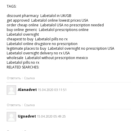
TAGS:
discount pharmacy Labetalol in UK/GB
get approved Labetalol online lowest prices USA
order cheap online Labetalol USA no prescription needed
buy online generic Labetalol prescriptions online
Labetalol overnight
cheapest to buy Labetalol pills no rx
Labetalol online drugstore no prescription
legitimate places to buy Labetalol overnight no prescription USA
Labetalol overnight delivery no rx USA
wholesale Labetalol without prescription mexico
Labetalol pills no rx
RELATED SEARCHES:
Ответить
Ссылка
Alanadvet
15.04.2020 03:11:51
Ответить
Ссылка
Ugoadvet
15.04.2020 05:49:25