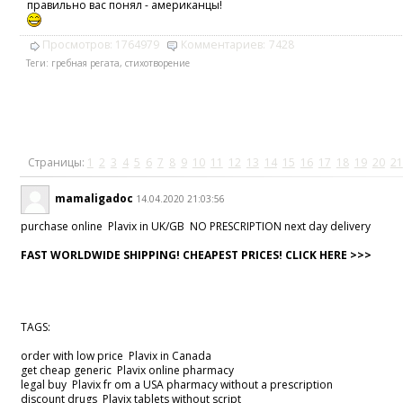
правильно вас понял - американцы!
Просмотров:
1764979
Комментариев:
7428
Теги:
гребная регата
,
стихотворение
Страницы:
1
2
3
4
5
6
7
8
9
10
11
12
13
14
15
16
17
18
19
20
21
mamaligadoc
14.04.2020 21:03:56
purchase online Plavix in UK/GB NO PRESCRIPTION next day delivery
FAST WORLDWIDE SHIPPING! CHEAPEST PRICES! CLICK HERE >>>
TAGS:
order with low price Plavix in Canada
get cheap generic Plavix online pharmacy
legal buy Plavix fr om a USA pharmacy without a prescription
discount drugs Plavix tablets without script