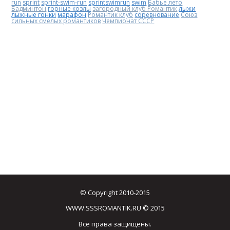
run
sprint
sprint-swim-run
sprintswimrun
swim
Бабье лето
Бадминтон
горные козлы
загородный клуб Романтик
лыжи
лыжные гонки
марафон
Романтик клуб
соревнование
Союз
сильных смелых романтиков
Чемпионат СССР
© Copyright 2010-2015
WWW.SSSROMANTIK.RU © 2015
Все права защищены.