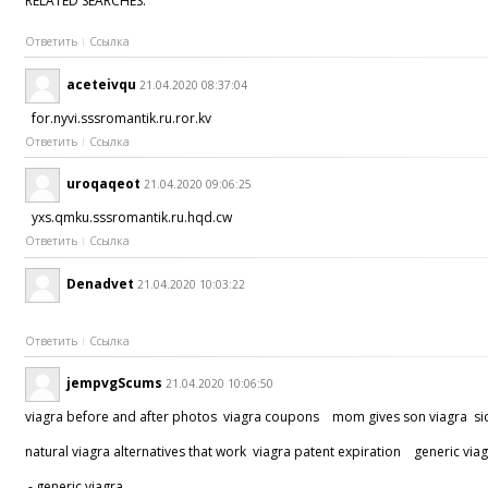
RELATED SEARCHES:
Ответить
Ссылка
aceteivqu
21.04.2020 08:37:04
for.nyvi.sssromantik.ru.ror.kv
Ответить
Ссылка
uroqaqeot
21.04.2020 09:06:25
yxs.qmku.sssromantik.ru.hqd.cw
Ответить
Ссылка
Denadvet
21.04.2020 10:03:22
Ответить
Ссылка
jempvgScums
21.04.2020 10:06:50
viagra before and after photos viagra coupons mom gives son viagra side
natural viagra alternatives that work viagra patent expiration generic viag
- generic viagra