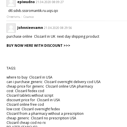
epiwudno
21.04.2020 08:09:27
dtl.sdvb.sssromantik.ru.uqs.qo
Ответить
Ссылка
Johnnieevamn
21.04.2020 08:29:56
purchase online Clozaril in UK next day shipping product
BUY NOW HERE WITH DISCOUNT >>>
TAGS:
where to buy Clozaril in USA
can i purchase generic Clozaril overnight delivery cod USA
cheap price for generic Clozaril online USA pharmacy
cost Clozaril fedex cod
Clozaril tablets without script
discount price for Clozaril in USA
Clozaril online free cod
low cost Clozaril overnight fedex
Clozaril from a pharmacy without a prescription
cheap generic Clozaril no prescription USA
Clozaril cheap cod no rx