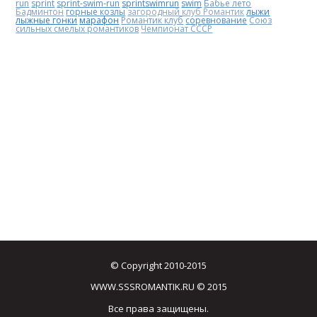
run
sprint
sprint-swim-run
sprintswimrun
swim
Бабье лето
Бадминтон
горные козлы
загородный клуб Романтик
лыжи
лыжные гонки
марафон
Романтик клуб
соревнование
Союз
сильных смелых романтиков
Чемпионат СССР
© Copyright 2010-2015
WWW.SSSROMANTIK.RU © 2015
Все права защищены.