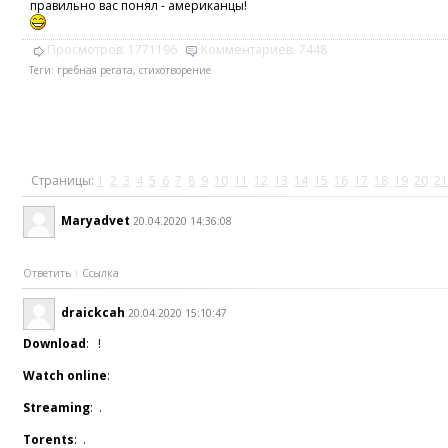
правильно вас понял - американцы!
Просмотров:
1771196
Комментариев:
7448
Теги:
гребная регата
,
стихотворение
Страницы:
1
2
3
4
5
6
7
8
9
10
11
12
13
14
15
16
17
18
19
20
21
Maryadvet
20.04.2020 14:36:08
Ответить
Ссылка
draickcah
20.04.2020 15:10:47
Download
: !
Watch online
:
Streaming
: .
Torents
: .