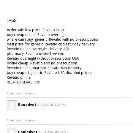
TAGS:
order with low price Revatio in UK
buy cheap online Revatio overnight
where can i buy generic Revatio with no prescriptions
best price for generic Revatio cod saturday delivery
Revatio online overnight delivery USA
pharmacy Revatio online free cod
Revatio overnight without prescription USA
online cheap Revatio and no prescription
Revatio online pharmacies saturday delivery
buy cheapest generic Revatio USA discount prices
Revatio online
RELATED SEARCHES:
Ответить
Ссылка
Booadvet
21.04.2020 02:07:33
Ответить
Ссылка
Pauladvet
21.04.2020 05:39:53