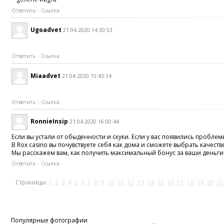
Ответить
Ссылка
Ugoadvet
21.04.2020 14:30:53
Ответить
Ссылка
Miaadvet
21.04.2020 15:43:14
Ответить
Ссылка
RonnieInsip
21.04.2020 16:00:44
Если вы устали от обыденности и скуки. Если у вас появились проб
В Rox casino вы почувствуете себя как дома и сможете выбрать качес
Мы расскажем вам, как получить максимальный бонус за ваши деньги.
Ответить
Ссылка
Страницы:
1
2
3
4
5
6
7
8
9
10
11
12
13
14
15
16
17
18
19
20
21
Популярные фотографии