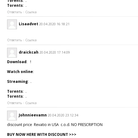
Torents
: .
Torents
: .
Ответить
Ссылка
Lisaadvet
20.04.2020 16:18:21
Ответить
Ссылка
draickcah
20.04.2020 17:14:09
Download
: !
Watch online
:
Streaming
: .
Torents
: .
Torents
: .
Ответить
Ссылка
Johnnieevamn
20.04.2020 23:12:34
discount price Revatio in USA c.o.d. NO PRESCRIPTION
BUY NOW HERE WITH DISCOUNT >>>