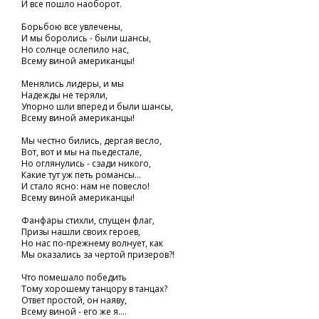
И все пошло наоборот.
Борьбою все увлечены,
И мы боролись - были шансы,
Но солнце ослепило нас,
Всему виной американцы!
Менялись лидеры, и мы
Надежды не теряли,
Упорно шли вперед и были шансы,
Всему виной американцы!
Мы честно бились, дергая весло,
Вот, вот и мы на пьедестале,
Но оглянулись - сзади никого,
Какие тут уж петь романсы...
И стало ясно: нам не повесло!
Всему виной американцы!
Фанфары стихли, спущен флаг,
Призы нашли своих героев,
Но нас по-прежнему волнует, как
Мы оказались за чертой призеров?!
Что помешало победить
Тому хорошему танцору в танцах?
Ответ простой, он наяву,
Всему виной - его же я....