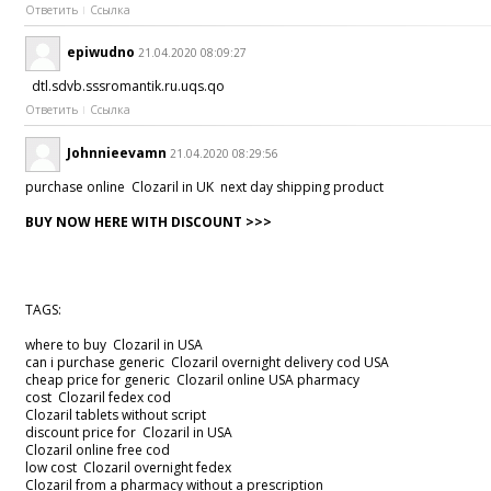
Ответить
Ссылка
epiwudno
21.04.2020 08:09:27
dtl.sdvb.sssromantik.ru.uqs.qo
Ответить
Ссылка
Johnnieevamn
21.04.2020 08:29:56
purchase online Clozaril in UK next day shipping product
BUY NOW HERE WITH DISCOUNT >>>
TAGS:
where to buy Clozaril in USA
can i purchase generic Clozaril overnight delivery cod USA
cheap price for generic Clozaril online USA pharmacy
cost Clozaril fedex cod
Clozaril tablets without script
discount price for Clozaril in USA
Clozaril online free cod
low cost Clozaril overnight fedex
Clozaril from a pharmacy without a prescription