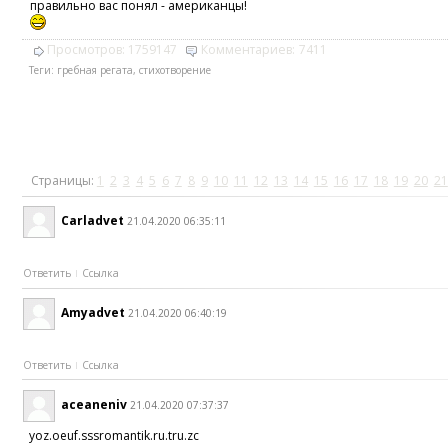
правильно вас понял - американцы!
Просмотров:
1759147
Комментариев:
7411
Теги:
гребная регата
,
стихотворение
Страницы:
1
2
3
4
5
6
7
8
9
10
11
12
13
14
15
16
17
18
19
20
21
Carladvet
21.04.2020 06:35:11
Ответить
Ссылка
Amyadvet
21.04.2020 06:40:19
Ответить
Ссылка
aceaneniv
21.04.2020 07:37:37
yoz.oeuf.sssromantik.ru.tru.zc