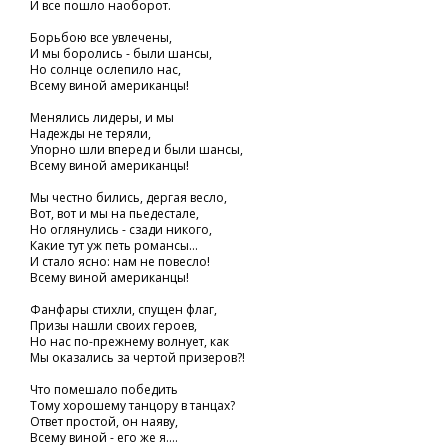
И все пошло наоборот.
Борьбою все увлечены,
И мы боролись - были шансы,
Но солнце ослепило нас,
Всему виной американцы!
Менялись лидеры, и мы
Надежды не теряли,
Упорно шли вперед и были шансы,
Всему виной американцы!
Мы честно бились, дергая весло,
Вот, вот и мы на пьедестале,
Но оглянулись - сзади никого,
Какие тут уж петь романсы...
И стало ясно: нам не повесло!
Всему виной американцы!
Фанфары стихли, спущен флаг,
Призы нашли своих героев,
Но нас по-прежнему волнует, как
Мы оказались за чертой призеров?!
Что помешало победить
Тому хорошему танцору в танцах?
Ответ простой, он наяву,
Всему виной - его же я....