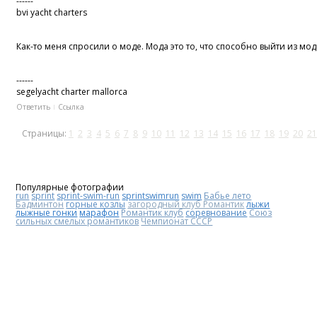
------
bvi yacht charters
Как-то меня спросили о моде. Мода это то, что способно выйти из мод
------
segelyacht charter mallorca
Ответить
Ссылка
Страницы:
1
2
3
4
5
6
7
8
9
10
11
12
13
14
15
16
17
18
19
20
21
Популярные фотографии
run
sprint
sprint-swim-run
sprintswimrun
swim
Бабье лето
Бадминтон
горные козлы
загородный клуб Романтик
лыжи
лыжные гонки
марафон
Романтик клуб
соревнование
Союз
сильных смелых романтиков
Чемпионат СССР