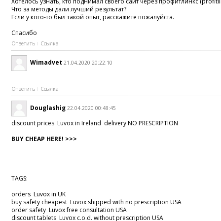
Хотелось узнать, кто поднимал своего сайт через профитлинкс (profitli
Что за методы дали лучший результат?
Если у кого-то был такой опыт, расскажите пожалуйста.
Cпасибо
Ответить
Ссылка
Wimadvet
21.04.2020 20:22:10
Ответить
Ссылка
Douglashig
22.04.2020 00:48:45
discount prices Luvox in Ireland delivery NO PRESCRIPTION
BUY CHEAP HERE! >>>
TAGS:
orders Luvox in UK
buy safety cheapest Luvox shipped with no prescription USA
order safety Luvox free consultation USA
discount tablets Luvox c.o.d. without prescription USA