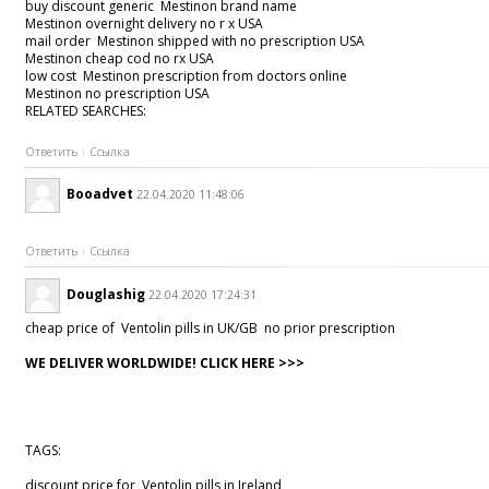
buy discount generic Mestinon brand name
Mestinon overnight delivery no r x USA
mail order Mestinon shipped with no prescription USA
Mestinon cheap cod no rx USA
low cost Mestinon prescription from doctors online
Mestinon no prescription USA
RELATED SEARCHES:
Ответить
Ссылка
Booadvet
22.04.2020 11:48:06
Ответить
Ссылка
Douglashig
22.04.2020 17:24:31
cheap price of Ventolin pills in UK/GB no prior prescription
WE DELIVER WORLDWIDE! CLICK HERE >>>
TAGS:
discount price for Ventolin pills in Ireland