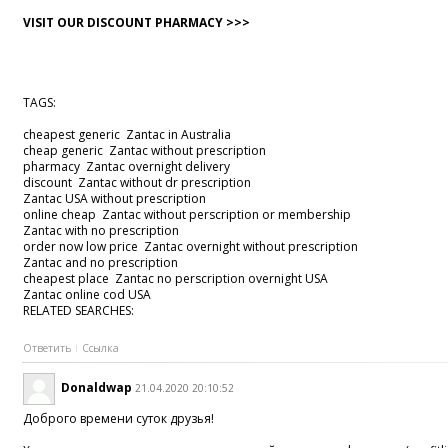
VISIT OUR DISCOUNT PHARMACY >>>
TAGS:
cheapest generic Zantac in Australia
cheap generic Zantac without prescription
pharmacy Zantac overnight delivery
discount Zantac without dr prescription
Zantac USA without prescription
online cheap Zantac without perscription or membership
Zantac with no prescription
order now low price Zantac overnight without prescription
Zantac and no prescription
cheapest place Zantac no perscription overnight USA
Zantac online cod USA
RELATED SEARCHES:
Ответить
Ссылка
Donaldwap
21.04.2020 20:10:52
Доброго времени суток друзья!