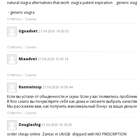
natural viagra alternatives that work viagra patent expiration generic viag
- generic viagra
Ответить
Ссылка
Ugoadvet
21.04.2020 14:30:53
Ответить
Ссылка
Miaadvet
21.04.2020 15:43:14
Ответить
Ссылка
RonnieInsip
21.04.2020 16:00:44
Если вы устали от обыденности и скуки. Если у вас появились проб
В Rox casino вы почувствуете себя как дома и сможете выбрать качес
Мы расскажем вам, как получить максимальный бонус за ваши деньги.
Ответить
Ссылка
Douglashig
21.04.2020 16:19:29
order cheap online Zantac in UK/GB shipped with NO PRESCRIPTION