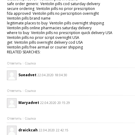
safe order generic Ventolin pills cod saturday delivery
secure ordering Ventolin pills no prior prescription
fda approved Ventolin pills no perscription overnight
Ventolin pills brand name
legitimate places to buy Ventolin pills overnight shipping
Ventolin pills online pharmacies saturday delivery
where to buy Ventolin pills no prescription quick delivery USA
Ventolin pills no prior script overnight USA
get Ventolin pills overnight delivery cod USA
Ventolin pills free airmail or courier shipping
RELATED SEARCHES:
Ответить
Ссылка
Sueadvet
22.04.2020 18:04:30
Ответить
Ссылка
Maryadvet
22.04.2020 20:15:29
Ответить
Ссылка
draickcah
22.04.2020 22:42:15