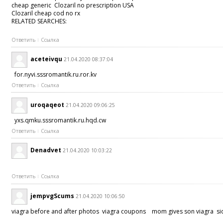
cheap generic Clozaril no prescription USA
Clozaril cheap cod no rx
RELATED SEARCHES:
Ответить
Ссылка
aceteivqu
21.04.2020 08:37:04
for.nyvi.sssromantik.ru.ror.kv
Ответить
Ссылка
uroqaqeot
21.04.2020 09:06:25
yxs.qmku.sssromantik.ru.hqd.cw
Ответить
Ссылка
Denadvet
21.04.2020 10:03:22
Ответить
Ссылка
jempvgScums
21.04.2020 10:06:50
viagra before and after photos viagra coupons mom gives son viagra side