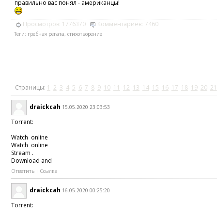
правильно вас понял - американцы!
Просмотров:
1776370
Комментариев:
7460
Теги:
гребная регата
,
стихотворение
Страницы:
1
2
3
4
5
6
7
8
9
10
11
12
13
14
15
16
17
18
19
20
21
draickcah
15.05.2020 23:03:53
Torrent:
Watch online
Watch online
Stream .
Download and
Ответить
Ссылка
draickcah
16.05.2020 00:25:20
Torrent: