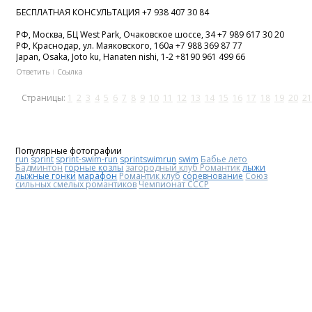
БЕСПЛАТНАЯ КОНСУЛЬТАЦИЯ +7 938 407 30 84
РФ, Москва, БЦ West Park, Очаковское шоссе, 34 +7 989 617 30 20
РФ, Краснодар, ул. Маяковского, 160а +7 988 369 87 77
Japan, Osaka, Joto ku, Hanaten nishi, 1-2 +8190 961 499 66
Ответить
Ссылка
Страницы:
1
2
3
4
5
6
7
8
9
10
11
12
13
14
15
16
17
18
19
20
21
Популярные фотографии
run
sprint
sprint-swim-run
sprintswimrun
swim
Бабье лето
Бадминтон
горные козлы
загородный клуб Романтик
лыжи
лыжные гонки
марафон
Романтик клуб
соревнование
Союз
сильных смелых романтиков
Чемпионат СССР