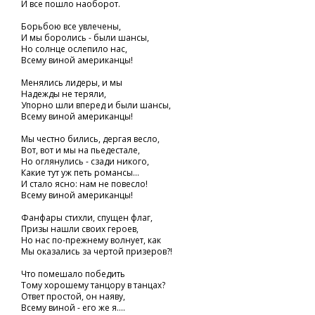
И все пошло наоборот.
Борьбою все увлечены,
И мы боролись - были шансы,
Но солнце ослепило нас,
Всему виной американцы!
Менялись лидеры, и мы
Надежды не теряли,
Упорно шли вперед и были шансы,
Всему виной американцы!
Мы честно бились, дергая весло,
Вот, вот и мы на пьедестале,
Но оглянулись - сзади никого,
Какие тут уж петь романсы...
И стало ясно: нам не повесло!
Всему виной американцы!
Фанфары стихли, спущен флаг,
Призы нашли своих героев,
Но нас по-прежнему волнует, как
Мы оказались за чертой призеров?!
Что помешало победить
Тому хорошему танцору в танцах?
Ответ простой, он наяву,
Всему виной - его же я....