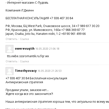
- Интернет-магазин С-Пудовъ
Компания iTДжинн
БЕСПЛАТНАЯ КОНСУЛЬТАЦИЯ +7 938 407 30 84
РФ, Москва, БЦ West Park, Очаковское шоссе, 34 +7 989 617 30 20
РФ, Краснодар, ул. Маяковского, 160а +7 988 369 87 77
Japan, Osaka, Joto ku, Hanaten nishi, 1-2 +8190 961 499 66
Ответить
Ссылка
owerevuqtih
16.05.2020 21:06:18
tts.vwbe.sssromantik.ru.fqr.wx
Ответить
Ссылка
Timothyovacy
16.05.2020 21:26:53
+7 938 407 30 84 Бесплатная консультация
Антикризисная стратегия
Продажи упали, заказов нет...
Ждете когда все это закончится?!
Наша антикризисная стратегия хороша тем, что актуальна по всему м