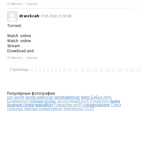
Ответить
Ссылка
draickcah
17.05.2020 21:59:08
Torrent:
Watch online
Watch online
Stream .
Download and
Ответить
Ссылка
Страницы:
1
2
3
4
5
6
7
8
9
10
11
12
13
14
15
16
17
18
19
20
21
Популярные фотографии
run
sprint
sprint-swim-run
sprintswimrun
swim
Бабье лето
Бадминтон
горные козлы
загородный клуб Романтик
лыжи
лыжные гонки
марафон
Романтик клуб
соревнование
Союз
сильных смелых романтиков
Чемпионат СССР