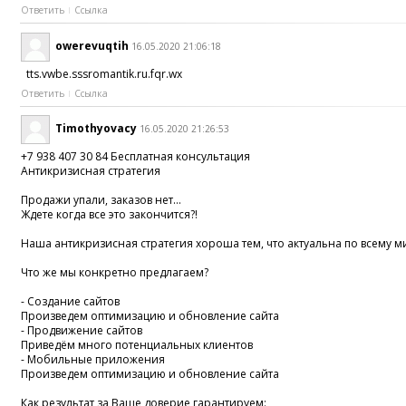
Ответить
Ссылка
owerevuqtih
16.05.2020 21:06:18
tts.vwbe.sssromantik.ru.fqr.wx
Ответить
Ссылка
Timothyovacy
16.05.2020 21:26:53
+7 938 407 30 84 Бесплатная консультация
Антикризисная стратегия
Продажи упали, заказов нет...
Ждете когда все это закончится?!
Наша антикризисная стратегия хороша тем, что актуальна по всему м
Что же мы конкретно предлагаем?
- Создание сайтов
Произведем оптимизацию и обновление сайта
- Продвижение сайтов
Приведём много потенциальных клиентов
- Мобильные приложения
Произведем оптимизацию и обновление сайта
Как результат за Ваше доверие гарантируем: