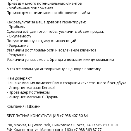
Приведём много потенциальных клиентов
- Мобильные приложения
Произведем оптимизацию и обновление сайта
Как результат за Ваше доверие гарантируем:
- Прибыль
Сделаем всё, для того, чтобы, увеличить объем продаж
- Окупаемость
Получите полную отдачу от инвестиций
- Удержание
Увеличим рост лояльности и вовлечение клиентов
- Репутация
Увеличим узнаваемость бренда и повысим имидж компании
А так же лояльную антикризисную ценовую политику
Нам доверяют
Наша компания поможет Вам в создании качественного брендбука
- Интернет-магазин Kerasol
- Провайдер Ростелеком
- Интернет-магазин С-Пудовъ
Компания iTДжинн
БЕСПЛАТНАЯ КОНСУЛЬТАЦИЯ +7 938 407 30 84
РФ, Москва, БЦ West Park, Очаковское шоссе, 34 +7 989 617 30 20
РФ, Краснодар, ул. Маяковского, 160а +7 988 369 87 77