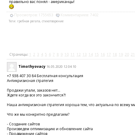
правильно вас понял - американцы!
Просмотров:
1755653
Комментариев:
7402
Теги:
гребная регата
,
стихотворение
Страницы:
1
2
3
4
5
6
7
8
9
10
11
12
13
14
15
16
17
18
19
20
21
Timothyovacy
16.05.2020 12:04:10
+7 938 407 30 84 Бесплатная консультация
Антикризисная стратегия
Продажи упали, заказов нет...
Ждете когда все это закончится?!
Наша антикризисная стратегия хороша тем, что актуальна по всему м
Что же мы конкретно предлагаем?
- Создание сайтов
Произведем оптимизацию и обновление сайта
- Продвижение сайтов