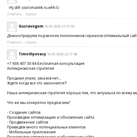
rhj.skfr.sssromantik.ru.whh.lz
Ответить
Ссылка
Gustavogom
16.05.2020 21:57:05
Демонстрируем под многих поклонников сериалов оптимальный сайт, 
Ответить
Ссылка
Timothyovacy
16.05.2020 22:17:46
+7 938 407 30 84 Бесплатная консультация
Антикризисная стратегия
Продажи упали, заказов нет...
Ждете когда все это закончится?!
Наша антикризисная стратегия хороша тем, что актуальна по всему м
Что же мы конкретно предлагаем?
- Создание сайтов
Произведем оптимизацию и обновление сайта
- Продвижение сайтов
Приведём много потенциальных клиентов
- Мобильные приложения
Произведем оптимизацию и обновление сайта