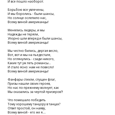
И все пошло наоборот.
Борьбою все увлечены,
И мы боролись - были шансы,
Но солнце ослепило нас,
Всему виной американцы!
Менялись лидеры, и мы
Надежды не теряли,
Упорно шли вперед и были шансы,
Всему виной американцы!
Мы честно бились, дергая весло,
Вот, вот и мы на пьедестале,
Но оглянулись - сзади никого,
Какие тут уж петь романсы...
И стало ясно: нам не повесло!
Всему виной американцы!
Фанфары стихли, спущен флаг,
Призы нашли своих героев,
Но нас по-прежнему волнует, как
Мы оказались за чертой призеров?!
Что помешало победить
Тому хорошему танцору в танцах?
Ответ простой, он наяву,
Всему виной - его же я....