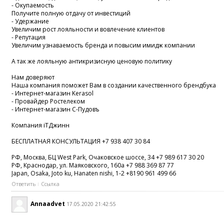
- Окупаемость
Получите полную отдачу от инвестиций
- Удержание
Увеличим рост лояльности и вовлечение клиентов
- Репутация
Увеличим узнаваемость бренда и повысим имидж компании
А так же лояльную антикризисную ценовую политику
Нам доверяют
Наша компания поможет Вам в создании качественного брендбука
- Интернет-магазин Kerasol
- Провайдер Ростелеком
- Интернет-магазин С-Пудовъ
Компания iTДжинн
БЕСПЛАТНАЯ КОНСУЛЬТАЦИЯ +7 938 407 30 84
РФ, Москва, БЦ West Park, Очаковское шоссе, 34 +7 989 617 30 20
РФ, Краснодар, ул. Маяковского, 160а +7 988 369 87 77
Japan, Osaka, Joto ku, Hanaten nishi, 1-2 +8190 961 499 66
Ответить
Ссылка
Annaadvet
17.05.2020 21:42:55