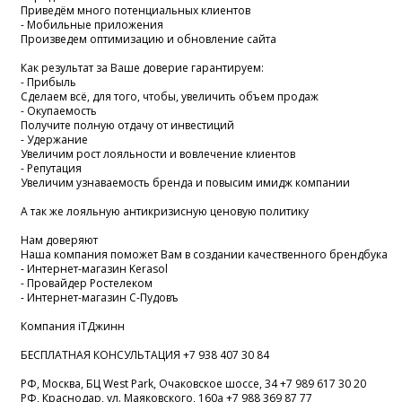
Приведём много потенциальных клиентов
- Мобильные приложения
Произведем оптимизацию и обновление сайта
Как результат за Ваше доверие гарантируем:
- Прибыль
Сделаем всё, для того, чтобы, увеличить объем продаж
- Окупаемость
Получите полную отдачу от инвестиций
- Удержание
Увеличим рост лояльности и вовлечение клиентов
- Репутация
Увеличим узнаваемость бренда и повысим имидж компании
А так же лояльную антикризисную ценовую политику
Нам доверяют
Наша компания поможет Вам в создании качественного брендбука
- Интернет-магазин Kerasol
- Провайдер Ростелеком
- Интернет-магазин С-Пудовъ
Компания iTДжинн
БЕСПЛАТНАЯ КОНСУЛЬТАЦИЯ +7 938 407 30 84
РФ, Москва, БЦ West Park, Очаковское шоссе, 34 +7 989 617 30 20
РФ, Краснодар, ул. Маяковского, 160а +7 988 369 87 77