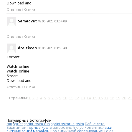
Download and
Ответить
Ссылка
Samadvet
18.05.2020 03:54:09
Ответить
Ссылка
draickcah
18.05.2020 03:56:48
Torrent:
Watch online
Watch online
Stream .
Download and
Ответить
Ссылка
Страницы:
1
2
3
4
5
6
7
8
9
10
11
12
13
14
15
16
17
18
19
20
21
Популярные фотографии
run
sprint
sprint-swim-run
sprintswimrun
swim
Бабье лето
Бадминтон
горные козлы
загородный клуб Романтик
лыжи
лыжные гонки
марафон
Романтик клуб
соревнование
Союз