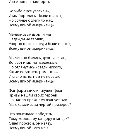
И все пошло наоборот.
Борьбою все увлечены,
И мы боролись - были шансы,
Но солнце ослепило нас,
Всему виной американцы!
Менялись лидеры, и мы
Надежды не теряли,
Упорно шли вперед и были шансы,
Всему виной американцы!
Мы честно бились, дергая весло,
Вот, вот и мы на пьедестале,
Но оглянулись - сзади никого,
Какие тут уж петь романсы...
И стало ясно: нам не повесло!
Всему виной американцы!
Фанфары стихли, спущен флаг,
Призы нашли своих героев,
Но нас по-прежнему волнует, как
Мы оказались за чертой призеров?!
Что помешало победить
Тому хорошему танцору в танцах?
Ответ простой, он наяву,
Всему виной - его же я....