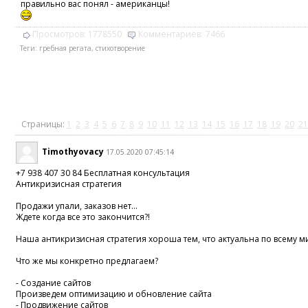
правильно вас понял - американцы!
Просмотров:
1778550
Комментариев:
7466
Теги:
гребная регата
,
стихотворение
Страницы:
1
2
3
4
5
6
7
8
9
10
11
12
13
14
15
16
17
18
19
20
21
Timothyovacy
17.05.2020 07:45:14
+7 938 407 30 84 Бесплатная консультация
Антикризисная стратегия
Продажи упали, заказов нет...
Ждете когда все это закончится?!
Наша антикризисная стратегия хороша тем, что актуальна по всему м
Что же мы конкретно предлагаем?
- Создание сайтов
Произведем оптимизацию и обновление сайта
- Продвижение сайтов