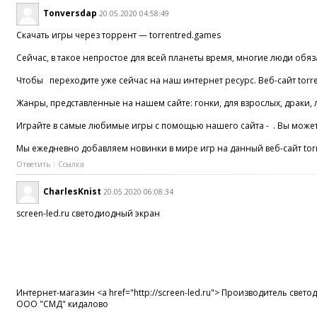
Tonversdap
20.05.2020 04:58:49
Скачать игры через торрент — torrentred.games
Сейчас, в такое непростое для всей планеты время, многие люди об
Чтобы переходите уже сейчас на наш интернет ресурс. Веб-сайт torre
Жанры, представленные на нашем сайте: гонки, для взрослых, драки, 
Играйте в самые любимые игры с помощью нашего сайта - . Вы можете
Мы ежедневно добавляем новинки в мире игр на данный веб-сайт torr
Ответить
Ссылка
CharlesKnist
20.05.2020 06:08:34
screen-led.ru светодиодный экран
Интернет-магазин <a href="http://screen-led.ru"> Производитель све
ООО "СМД" кидалово