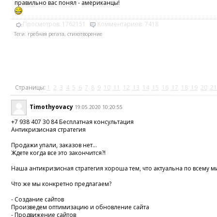
правильно вас понял - американцы!
Просмотров:
1762151
Комментариев:
7418
Теги:
гребная регата
,
стихотворение
Страницы:
1
2
3
4
5
6
7
8
9
10
11
12
13
14
15
16
17
18
19
20
21
Timothyovacy
19.05.2020 10:20:55
+7 938 407 30 84 Бесплатная консультация
Антикризисная стратегия
Продажи упали, заказов нет...
Ждете когда все это закончится?!
Наша антикризисная стратегия хороша тем, что актуальна по всему м
Что же мы конкретно предлагаем?
- Создание сайтов
Произведем оптимизацию и обновление сайта
- Продвижение сайтов