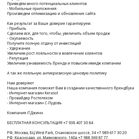
Приведём много потенциальных клиентов
- Мобильные приложения
Произведем оптимизацию и обновление сайта
Как результат за Ваше доверие гарантируем:
- Прибыль
Сделаем всё, для того, чтобы, увеличить объем продаж
- Окупаемость
Получите полную отдачу от инвестиций
- Удержание
Увеличим рост лояльности и вовлечение клиентов
- Репутация
Увеличим узнаваемость бренда и повысим имидж компании
А так же лояльную антикризисную ценовую политику
Нам доверяют
Наша компания поможет Вам в создании качественного брендбука
- Интернет-магазин Kerasol
- Провайдер Ростелеком
- Интернет-магазин С-Пудовъ
Компания iTДжинн
БЕСПЛАТНАЯ КОНСУЛЬТАЦИЯ +7 938 407 30 84
РФ, Москва, БЦ West Park, Очаковское шоссе, 34 +7 989 617 30 20
РФ, Краснодар, ул. Маяковского, 160а +7 988 369 87 77