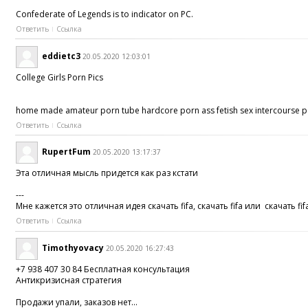
Confederate of Legends is to indicator on PC.
Ответить
Ссылка
eddietc3
20.05.2020 12:03:01
College Girls Porn Pics
home made amateur porn tube hardcore porn ass fetish sex intercourse p
Ответить
Ссылка
RupertFum
20.05.2020 13:17:37
Эта отличная мысль придется как раз кстати
---
Мне кажется это отличная идея скачать fifa, скачать fifa или скачать fif
Ответить
Ссылка
Timothyovacy
20.05.2020 16:27:43
+7 938 407 30 84 Бесплатная консультация
Антикризисная стратегия
Продажи упали, заказов нет...