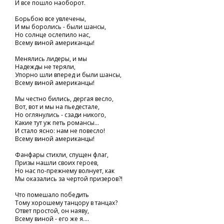
И все пошло наоборот.
Борьбою все увлечены,
И мы боролись - были шансы,
Но солнце ослепило нас,
Всему виной американцы!
Менялись лидеры, и мы
Надежды не теряли,
Упорно шли вперед и были шансы,
Всему виной американцы!
Мы честно бились, дергая весло,
Вот, вот и мы на пьедестале,
Но оглянулись - сзади никого,
Какие тут уж петь романсы...
И стало ясно: нам не повесло!
Всему виной американцы!
Фанфары стихли, спущен флаг,
Призы нашли своих героев,
Но нас по-прежнему волнует, как
Мы оказались за чертой призеров?!
Что помешало победить
Тому хорошему танцору в танцах?
Ответ простой, он наяву,
Всему виной - его же я....