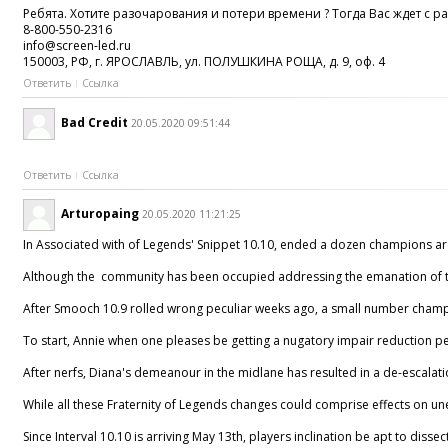
Ребята. Хотите разочарования и потери времени ? Тогда Вас ждет с 
8-800-550-2316
info@screen-led.ru
150003, РФ, г. ЯРОСЛАВЛЬ, ул. ПОЛУШКИНА РОЩА, д. 9, оф. 4
Ответить
Ссылка
Bad Credit
20.05.2020 09:51:44
Ответить
Ссылка
Arturopaing
20.05.2020 11:21:25
In Associated with of Legends' Snippet 10.10, ended a dozen champions are g
Although the community has been occupied addressing the emanation of toxici
After Smooch 10.9 rolled wrong peculiar weeks ago, a small number champions
To start, Annie when one pleases be getting a nugatory impair reduction per
After nerfs, Diana's demeanour in the midlane has resulted in a de-escalati
While all these Fraternity of Legends changes could comprise effects on un
Since Interval 10.10 is arriving May 13th, players inclination be apt to dis