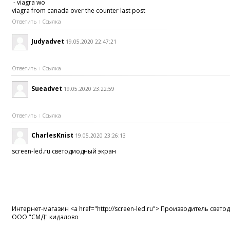
- viagra wo
viagra from canada over the counter last post
Ответить
Ссылка
Judyadvet
19.05.2020 22:47:21
Ответить
Ссылка
Sueadvet
19.05.2020 23:22:59
Ответить
Ссылка
CharlesKnist
19.05.2020 23:26:13
screen-led.ru светодиодный экран
Интернет-магазин <a href="http://screen-led.ru"> Производитель све
ООО "СМД" кидалово