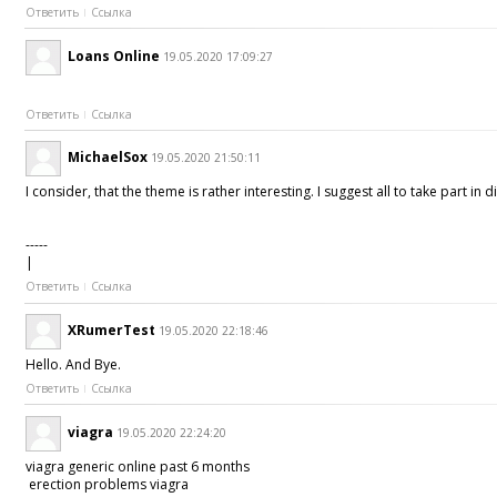
Ответить
Ссылка
Loans Online
19.05.2020 17:09:27
Ответить
Ссылка
MichaelSox
19.05.2020 21:50:11
I consider, that the theme is rather interesting. I suggest all to take part in 
-----
|
Ответить
Ссылка
XRumerTest
19.05.2020 22:18:46
Hello. And Bye.
Ответить
Ссылка
viagra
19.05.2020 22:24:20
viagra generic online past 6 months
erection problems viagra