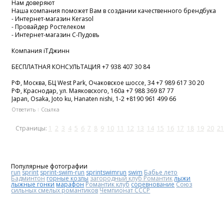
Нам доверяют
Наша компания поможет Вам в создании качественного брендбука
- Интернет-магазин Kerasol
- Провайдер Ростелеком
- Интернет-магазин С-Пудовъ
Компания iTДжинн
БЕСПЛАТНАЯ КОНСУЛЬТАЦИЯ +7 938 407 30 84
РФ, Москва, БЦ West Park, Очаковское шоссе, 34 +7 989 617 30 20
РФ, Краснодар, ул. Маяковского, 160а +7 988 369 87 77
Japan, Osaka, Joto ku, Hanaten nishi, 1-2 +8190 961 499 66
Ответить
Ссылка
Страницы:
1
2
3
4
5
6
7
8
9
10
11
12
13
14
15
16
17
18
19
20
21
Популярные фотографии
run
sprint
sprint-swim-run
sprintswimrun
swim
Бабье лето
Бадминтон
горные козлы
загородный клуб Романтик
лыжи
лыжные гонки
марафон
Романтик клуб
соревнование
Союз
сильных смелых романтиков
Чемпионат СССР