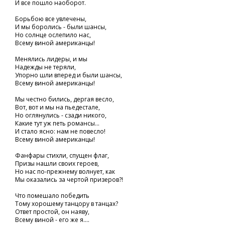
И все пошло наоборот.
Борьбою все увлечены,
И мы боролись - были шансы,
Но солнце ослепило нас,
Всему виной американцы!
Менялись лидеры, и мы
Надежды не теряли,
Упорно шли вперед и были шансы,
Всему виной американцы!
Мы честно бились, дергая весло,
Вот, вот и мы на пьедестале,
Но оглянулись - сзади никого,
Какие тут уж петь романсы...
И стало ясно: нам не повесло!
Всему виной американцы!
Фанфары стихли, спущен флаг,
Призы нашли своих героев,
Но нас по-прежнему волнует, как
Мы оказались за чертой призеров?!
Что помешало победить
Тому хорошему танцору в танцах?
Ответ простой, он наяву,
Всему виной - его же я....