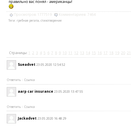
правильно вас понял - американцы!
Просмотров:
1777519
Комментариев:
7464
Теги:
гребная регата
,
стихотворение
Страницы:
1
2
3
4
5
6
7
8
9
10
11
12
13
14
15
16
17
18
19
20
21
Sueadvet
23.05.2020 12:54:52
Ответить
Ссылка
aarp car insurance
23.05.2020 13:47:55
Ответить
Ссылка
Jackadvet
23.05.2020 16:48:29