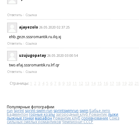
Ответить
Ссылка
ajayezolo
26.05.2020 02:37:25
ehb.gezn.sssromantik.ru.ilq.xj
Ответить
Ссылка
uzujugopatay
26.05.2020 03:00:54
two.efaj.sssromantik.ru.lrf.qr
Ответить
Ссылка
Страницы:
1
2
3
4
5
6
7
8
9
10
11
12
13
14
15
16
17
18
19
20
21
Популярные фотографии
run
sprint
sprint-swim-run
sprintswimrun
swim
Бабье лето
Бадминтон
горные козлы
загородный клуб Романтик
лыжи
лыжные гонки
марафон
Романтик клуб
соревнование
Союз
сильных смелых романтиков
Чемпионат СССР