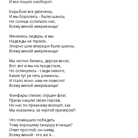
И все пошло наоборот.
Борьбою все увлечены,
И мы боролись - были шансы,
Но солнце ослепило нас,
Всему виной американцы!
Менялись лидеры, и мы
Надежды не теряли,
Упорно шли вперед и были шансы,
Всему виной американцы!
Мы честно бились, дергая весло,
Вот, вот и мы на пьедестале,
Но оглянулись - сзади никого,
Какие тут уж петь романсы...
И стало ясно: нам не повесло!
Всему виной американцы!
Фанфары стихли, спущен флаг,
Призы нашли своих героев,
Но нас по-прежнему волнует, как
Мы оказались за чертой призеров?!
Что помешало победить
Тому хорошему танцору в танцах?
Ответ простой, он наяву,
Всему виной - его же я....