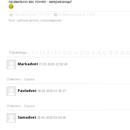
правильно вас понял - американцы!
Просмотров:
1771913
Комментариев:
7450
Теги:
гребная регата
,
стихотворение
Страницы:
1
2
3
4
5
6
7
8
9
10
11
12
13
14
15
16
17
18
19
20
21
Markadvet
27.05.2020 22:50:43
Ответить
Ссылка
Pauladvet
28.05.2020 01:20:27
Ответить
Ссылка
Samadvet
28.05.2020 02:04:26