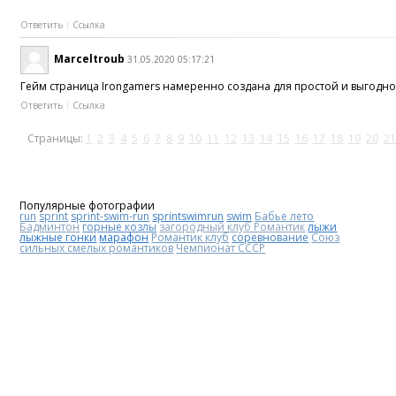
Ответить
Ссылка
Marceltroub
31.05.2020 05:17:21
Гейм страница Irongamers намеренно создана для простой и выгодной
Ответить
Ссылка
Страницы:
1
2
3
4
5
6
7
8
9
10
11
12
13
14
15
16
17
18
19
20
21
Популярные фотографии
run
sprint
sprint-swim-run
sprintswimrun
swim
Бабье лето
Бадминтон
горные козлы
загородный клуб Романтик
лыжи
лыжные гонки
марафон
Романтик клуб
соревнование
Союз
сильных смелых романтиков
Чемпионат СССР