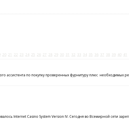
9
20
21
22
23
24
25
26
27
28
29
30
31
32
33
34
35
36
37
38
39
40
41
ного ассистента по покупку проверенных фурнитуру плюс необходимых ре
валось Internet Casino System Version IV. Сегодня во Всемирной сети з