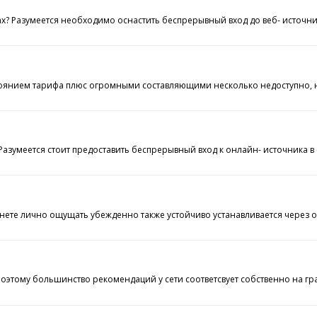
рах? Разумеется необходимо оснастить беспрерывный вход до веб- источ
нием тарифа плюс огромными составляющими несколько недоступно, но вс
 Разумеется стоит предоставить беспрерывный вход к онлайн- источника
нете лично ощущать убежденно также устойчиво устанавливается через о
оэтому большинство рекомендаций у сети соответсвует собственно на гра