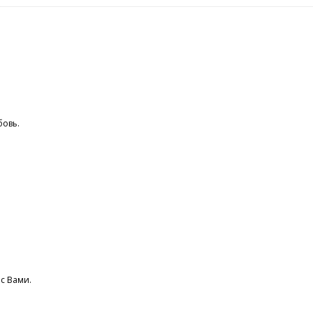
бовь.
 с Вами.