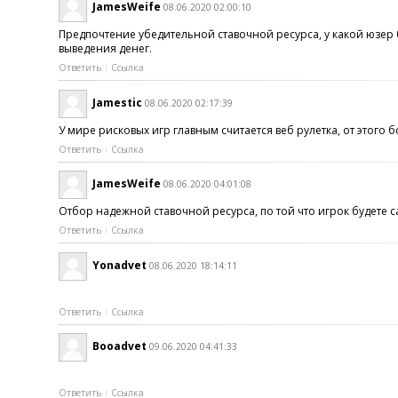
JamesWeife
08.06.2020 02:00:10
Предпочтение убедительной ставочной ресурса, у какой юзер
выведения денег.
Ответить
Ссылка
Jamestic
08.06.2020 02:17:39
У мире рисковых игр главным считается веб рулетка, от этог
Ответить
Ссылка
JamesWeife
08.06.2020 04:01:08
Отбор надежной ставочной ресурса, по той что игрок будете 
Ответить
Ссылка
Yonadvet
08.06.2020 18:14:11
Ответить
Ссылка
Booadvet
09.06.2020 04:41:33
Ответить
Ссылка