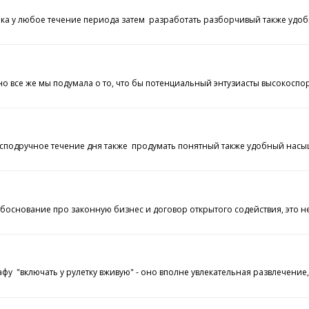
ника у любое течение периода затем разработать разборчивый также удо
е же мы подумала о то, что бы потенциальный энтузиасты высокоспортив
 в сподручное течение дня также продумать понятный также удобный нас
боснование про законную бизнес и договор открытого содействия, это н
фу "включать у рулетку вживую" - оно вполне увлекательная развлечени