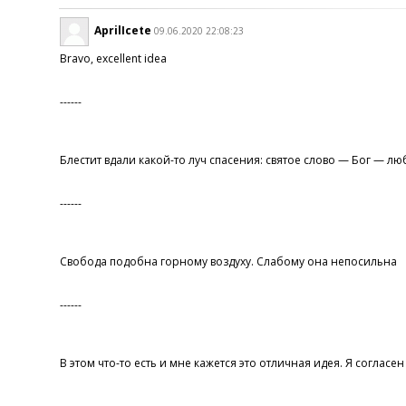
AprilIcete
09.06.2020 22:08:23
Bravo, excellent idea
------
Блестит вдали какой-то луч спасения: святое слово — Бог — лю
------
Свобода подобна горному воздуху. Слабому она непосильна
------
В этом что-то есть и мне кажется это отличная идея. Я согласен