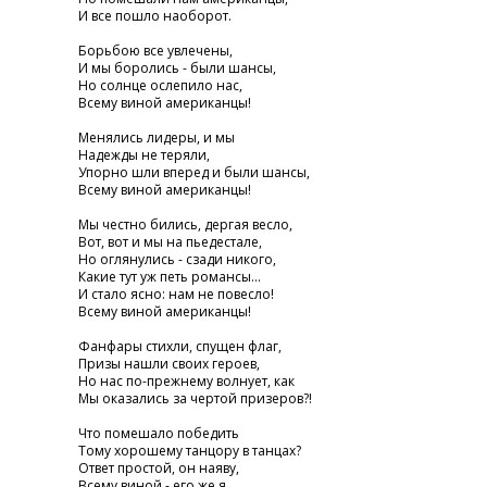
И все пошло наоборот.
Борьбою все увлечены,
И мы боролись - были шансы,
Но солнце ослепило нас,
Всему виной американцы!
Менялись лидеры, и мы
Надежды не теряли,
Упорно шли вперед и были шансы,
Всему виной американцы!
Мы честно бились, дергая весло,
Вот, вот и мы на пьедестале,
Но оглянулись - сзади никого,
Какие тут уж петь романсы...
И стало ясно: нам не повесло!
Всему виной американцы!
Фанфары стихли, спущен флаг,
Призы нашли своих героев,
Но нас по-прежнему волнует, как
Мы оказались за чертой призеров?!
Что помешало победить
Тому хорошему танцору в танцах?
Ответ простой, он наяву,
Всему виной - его же я....