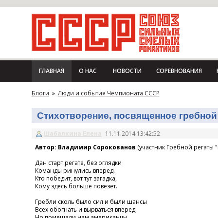
ГЛАВНАЯ
О НАС
НОВОСТИ
СОРЕВНОВАНИЯ
Блоги
»
Люди и события Чемпионата СССР
Стихотворение, посвященное гребной 
Шабалкина Елена
11.11.2014 13:42:52
Автор: Владимир Сорокованов
(участник Гребной регаты "
Дан старт регате, без оглядки
Команды ринулись вперед.
Кто победит, вот тут загадка,
Кому здесь больше повезет.
Гребли сколь было сил и были шансы
Всех обогнать и вырваться вперед,
Но помешали нам американцы,