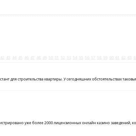
42
43
44
45
46
47
48
49
50
51
52
53
54
55
56
57
58
59
60
61
62
63
6
стант для строительства квартиры. У сегодняшних обстоятельствах тако
арегистрировано уже более 2000 лицензионных онлайн казино заведений, к