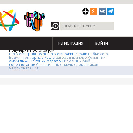
РЕГИСТРАЦИЯ
ВОЙТИ
Популярные фотографии
run
sprint
sprint-swim-run
sprintswimrun
swim
Бабье лето
Бадминтон
горные козлы
загородный клуб Романтик
лыжи
лыжные гонки
марафон
Романтик клуб
соревнование
Союз сильных смелых романтиков
Чемпионат СССР