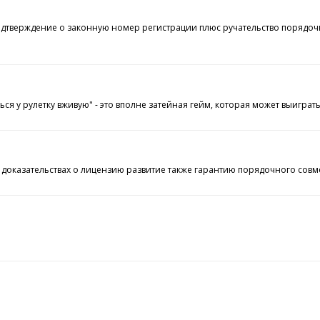
тверждение о законную номер регистрации плюс ручательство порядочно
ться у рулетку вживую" - это вполне затейная гейм, которая может выиг
я доказательствах о лицензию развитие также гарантию порядочного сов