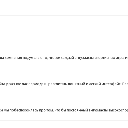
омпания подумала о то, что же каждый энтузиасты спортивных игры имел
айта у разное час периода и рассчитать понятный и легкий интерфейс. 
 мы побеспокоилась про том, что бы постоянный энтузиасты высокоспорт