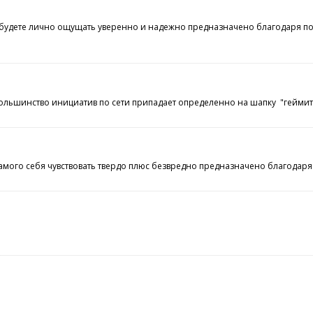
 будете лично ощущать уверенно и надежно предназначено благодаря под
о большинство инициатив по сети припадает определенно на шапку "гейми
самого себя чувствовать твердо плюс безвредно предназначено благодар