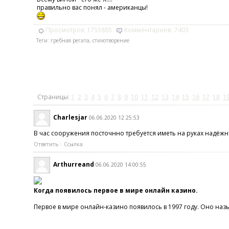
правильно вас понял - американцы!
Просмотров:
1755885
Комментариев:
7403
Теги:
гребная регата
,
стихотворение
Страницы:
1
2
3
4
5
6
7
8
9
10
11
12
13
14
15
16
17
18
1
Charlesjar
06.06.2020 12:25:53
В час сооружения посточнно требуется иметь на руках надёж
Ответить
Ссылка
Arthurreand
06.06.2020 14:00:55
Когда появилось первое в мире онлайн казино.
Первое в мире онлайн-казино появилось в 1997 году. Оно назы