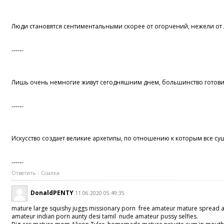
Люди становятся сентиментальными скорее от огорчений, нежели от
------
Лишь очень немногие живут сегодняшним днем, большинство готовит
------
Искусство создает великие архетипы, по отношению к которым все с
------
Ответить
Ссылка
DonaldPENTY
11.06.2020 05:49:35
mature large squishy juggs missionary porn free amateur mature spread 
amateur indian porn aunty desi tamil nude amateur pussy selfies.