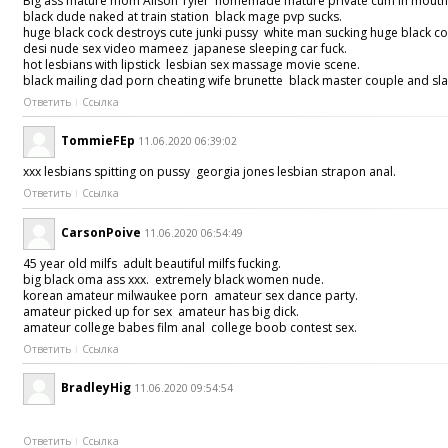
Big ass mature mom Alison Tyler homemade mature private cum in mouth
black dude naked at train station black mage pvp sucks.
huge black cock destroys cute junki pussy white man sucking huge black c
desi nude sex video mameez japanese sleeping car fuck.
hot lesbians with lipstick lesbian sex massage movie scene.
black mailing dad porn cheating wife brunette black master couple and sl
Ответить
Ссылка
TommieFEp
11.06.2020 06:39:02
xxx lesbians spitting on pussy georgia jones lesbian strapon anal.
Ответить
Ссылка
CarsonPoive
11.06.2020 06:54:49
45 year old milfs adult beautiful milfs fucking.
big black oma ass xxx. extremely black women nude.
korean amateur milwaukee porn amateur sex dance party.
amateur picked up for sex amateur has big dick.
amateur college babes film anal college boob contest sex.
Ответить
Ссылка
BradleyHig
11.06.2020 09:54:54
Ответить
Ссылка