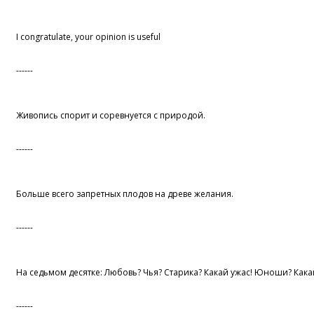
I congratulate, your opinion is useful
------
Живопись спорит и соревнуется с природой.
------
Больше всего запретных плодов на древе желания.
------
На седьмом десятке: Любовь? Чья? Старика? Какай ужас! Юноши? Кака
------