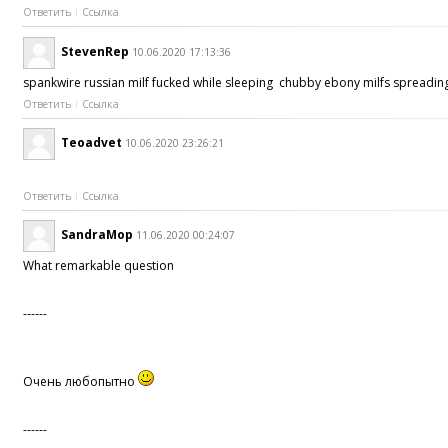
Ответить
Ссылка
StevenRep
10.06.2020 17:13:36
spankwire russian milf fucked while sleeping chubby ebony milfs spreading
Ответить
Ссылка
Teoadvet
10.06.2020 23:26:21
Ответить
Ссылка
SandraMop
11.06.2020 00:24:07
What remarkable question
------
Очень любопытно
------