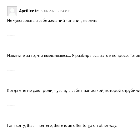
AprilIcete
09.06.2020 22:43:03
Не чувствовать в себе желаний - значит, не жить.
------
Извините за то, что вмешиваюсь… Я разбираюсь в этом вопросе. Гото
------
Когда мне не дают роли, чувствую себя пианисткой, которой отрубили
------
I am sorry, that I interfere, there is an offer to go on other way.