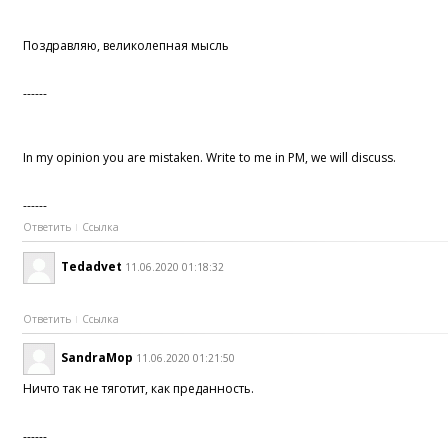
Поздравляю, великолепная мысль
------
In my opinion you are mistaken. Write to me in PM, we will discuss.
------
Ответить
Ссылка
Tedadvet
11.06.2020 01:18:32
Ответить
Ссылка
SandraMop
11.06.2020 01:21:50
Ничто так не тяготит, как преданность.
------