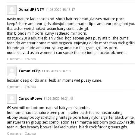
DonaldPENTY
11.06.2020 15:15:17
nasty mature ladies solo hd short hair redhead glasses mature porn.
keep2share amateur girls blowjob homemade clips amateur pregnant you
thai actor weird naked asian hairy cunt nude gif.
thin blonde milf porn curvy redhead milf porn.
its stuck 2018 adult lesbian video hot lesbian gets pusy ate til she cums.
teen dp amateur home movie orgasm enjoying dildo more than dick girlf
blonde girl nude amateur young amateur telegram groups porn.
nude shaved asian women i can speak the sex indian facebook meme.
Ответить
Ссылка
TommieFEp
11.06.2020 16:07:39
lesbian deep dildo anal lesbian moms wet pussy cume.
Ответить
Ссылка
CarsonPoive
11.06.2020 16:21:45
69 sex milf on bottom natural hairy milfs tumblr.
hot homemade amature teen porn trailer trash teens masturbating.
ebony pussy booty stretching vintage porn hairy nylons garter black white
amatuer teen group sex compilation teen martha ass porn pics 2257 redt
teen nudes brandy boswell leaked nudes black cock fucking teens gifs.
Ответить
Ссылка