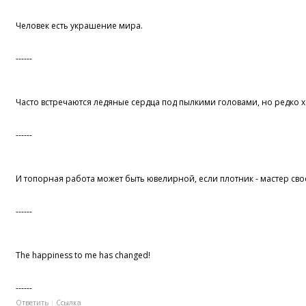
Человек есть украшение мира.
------
Часто встречаются ледяные сердца под пылкими головами, но редко
------
И топорная работа может быть ювелирной, если плотник - мастер сво
------
The happiness to me has changed!
------
Ответить
Ссылка