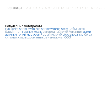
Страницы:
1
2
3
4
5
6
7
8
9
10
11
12
13
14
15
16
17
18
19
20
21
Популярные фотографии
run
sprint
sprint-swim-run
sprintswimrun
swim
Бабье лето
Бадминтон
горные козлы
загородный клуб Романтик
лыжи
лыжные гонки
марафон
Романтик клуб
соревнование
Союз
сильных смелых романтиков
Чемпионат СССР