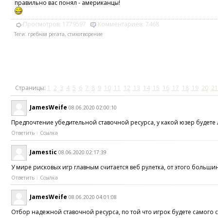
правильно вас понял - американцы!
Просмотров:
1779597
Комментариев:
7468
Теги:
гребная регата
,
стихотворение
Страницы:
1
2
3
4
5
6
7
8
9
10
11
12
13
14
15
16
17
18
19
20
21
JamesWeife
08.06.2020 02:00:10
Предпочтение убедительной ставочной ресурса, у какой юзер будете
Ответить
Ссылка
Jamestic
08.06.2020 02:17:39
У мире рисковых игр главным считается веб рулетка, от этого больш
Ответить
Ссылка
JamesWeife
08.06.2020 04:01:08
Отбор надежной ставочной ресурса, по той что игрок будете самого