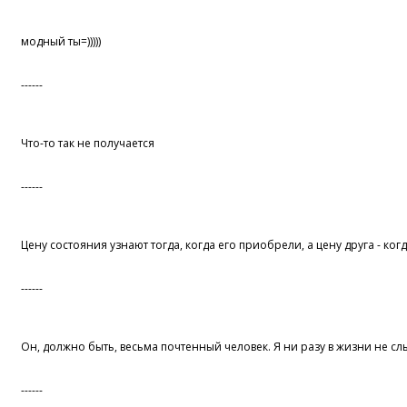
модный ты=)))))
------
Что-то так не получается
------
Цену состояния узнают тогда, когда его приобрели, а цену друга - ког
------
Он, должно быть, весьма почтенный человек. Я ни разу в жизни не сл
------