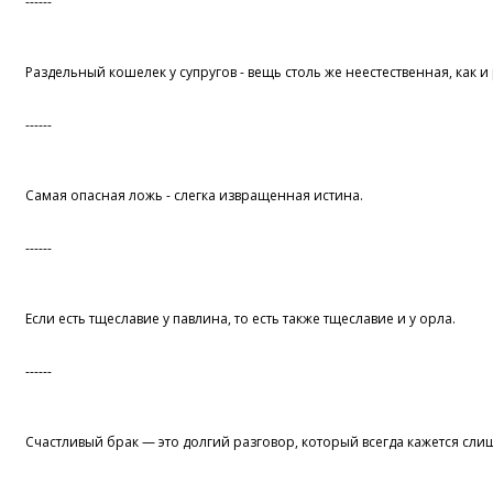
------
Раздельный кошелек у супругов - вещь столь же неестественная, как 
------
Самая опасная ложь - слегка извращенная истина.
------
Если есть тщеславие у павлина, то есть также тщеславие и у орла.
------
Счастливый брак — это долгий разговор, который всегда кажется сли