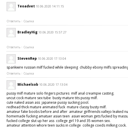
Teoadvet
10.06.2020 14:11:15
Ответить
Ссылка
BradleyHig
10.06.2020 15:57:27
Ответить
Ссылка
StevenRep
10.06.2020 17:13:04
spankwire russian milf fucked while sleeping chubby ebony milfs spreading
Ответить
Ссылка
Michaelsob
10.06.2020 17:13:04
pussy milf mature solo fingers pictures milf anal creampie casting.
uncut cock mature sex tube busty mature tits pussy milf.
cute naked asian ass japanese pussy sucking pool.
redhead thick mature animated fuck mature classy busty milf.
amateur fake boobs before and after amateur girlfriends vallejo leaked n
homemade fucking amatuer asian teen asian woman gets fucked by mass
fucked college slut up her ass college girl 19 and 35 women sex.
amateur attention whore teen sucks in college college coeds milking cock.