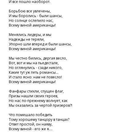
И все пошло наоборот.
Борьбою все увлечены,
И мы боролись - были шансы,
Но солнце ослепило нас,
Всему виной американцы!
Менялись лидеры, и мы
Надежды не теряли,
Упорно шли вперед и были шансы,
Всему виной американцы!
Мы честно бились, дергая весло,
Вот, вот и мы на пьедестале,
Но оглянулись - сзади никого,
Какие тут уж петь романсы...
И стало ясно: нам не повесло!
Всему виной американцы!
Фанфары стихли, спущен флаг,
Призы нашли своих героев,
Но нас по-прежнему волнует, как
Мы оказались за чертой призеров?!
Что помешало победить
Тому хорошему танцору в танцах?
Ответ простой, он наяву,
Всему виной - его же я....