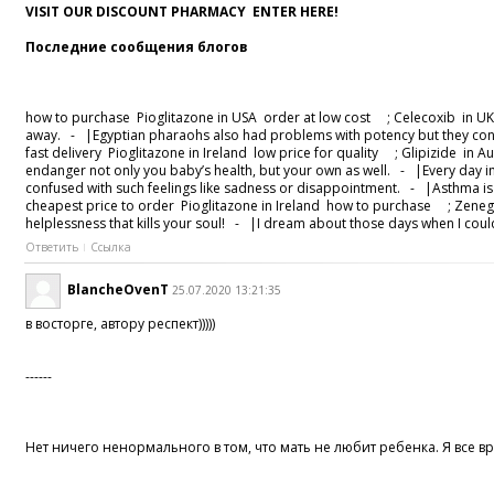
VISIT OUR DISCOUNT PHARMACY ENTER HERE!
Последние сообщения блогов
how to purchase Pioglitazone in USA order at low cost ; Celecoxib in UK 
away. - |Egyptian pharaohs also had problems with potency but they co
fast delivery Pioglitazone in Ireland low price for quality ; Glipizide in
endanger not only you baby’s health, but your own as well. - |Every day im
confused with such feelings like sadness or disappointment. - |Asthma is t
cheapest price to order Pioglitazone in Ireland how to purchase ; Zene
helplessness that kills your soul! - |I dream about those days when I coul
Ответить
Ссылка
BlancheOvenT
25.07.2020 13:21:35
в восторге, автору респект)))))
------
Нет ничего ненормального в том, что мать не любит ребенка. Я все в