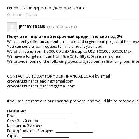
Генеральный директор: Джеффри Фрэнк!
Ответить
Ссылка
JEFFRY FRANK
30.07.2020 14:41:39
Получите подлинный и срочный кредит только под 2%
We currently offer an authentic, reliable and urgent loan project at the lowes
You can send a loan request for any amount you need.
We offer loans from $ 5000.00 USD Min. up to USD 100,000,000.00 Max.
We have a long-term loan from five (5) to fifty (50) years maximum.
We provide loans of the following types: project loan, refinancing loan, i
CONTACT US TODAY FOR YOUR FINANCIAL LOAN by email:
crowntrustfinancelending@gmail.com
crowntrustfinanceloanfirm@gmail.com
If you are interested in our financial proposal and would like to receive a 
Название: ____________________________
Пол: _______________________________
Семейный статус: _______________________
Контактный адрес: ______________________
Город / почтовый индекс: ________________________
Страна: ______________________________