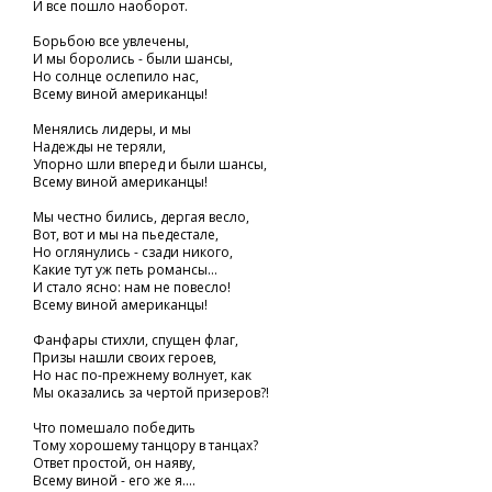
И все пошло наоборот.
Борьбою все увлечены,
И мы боролись - были шансы,
Но солнце ослепило нас,
Всему виной американцы!
Менялись лидеры, и мы
Надежды не теряли,
Упорно шли вперед и были шансы,
Всему виной американцы!
Мы честно бились, дергая весло,
Вот, вот и мы на пьедестале,
Но оглянулись - сзади никого,
Какие тут уж петь романсы...
И стало ясно: нам не повесло!
Всему виной американцы!
Фанфары стихли, спущен флаг,
Призы нашли своих героев,
Но нас по-прежнему волнует, как
Мы оказались за чертой призеров?!
Что помешало победить
Тому хорошему танцору в танцах?
Ответ простой, он наяву,
Всему виной - его же я....