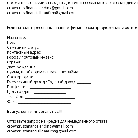
СВЯЖИТЕСЬ С НАМИ СЕГОДНЯ ДЛЯ ВАШЕГО ФИНАНСОВОГО КРЕДИТА по
crowntrustfinancelending@gmail.com
crowntrustfinancialloanfirm@gmail.com
Если вы заинтересованы в нашем финансовом предложении и хотите по
Название: ____________________________
Пол: _______________________________
Семейный статус: _______________________
Контактный адрес: ______________________
Город / почтовый индекс: ________________________
Страна: ______________________________
Дата рождения: ________________________
Сумма, необходимая в качестве займа: ________________
Срок кредита: ________________________
Ежемесячный доход / Годовой доход: _________
Профессия: ___________________________
Цель кредита: _____________________
Телефон: ________________________________
Факс: __________________________________
Ваш успех начинается с нас !!!
Отправьте запрос на кредит для немедленного ответа:
crowntrustfinancelending@gmail.com
crowntrustfinancialloanfirm@gmail.com