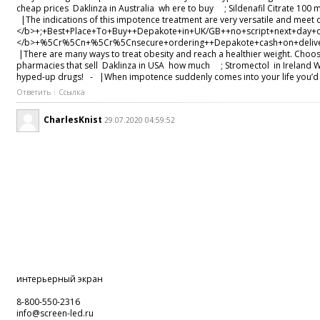
cheap prices Daklinza in Australia wh ere to buy ; Sildenafil Citrate 100
|The indications of this impotence treatment are very versatile and meet
</b>+;+Best+Place+To+Buy++Depakote+in+UK/GB++no+script+next+
</b>+%5Cr%5Cn+%5Cr%5Cnsecure+ordering++Depakote+cash+on+deliver
|There are many ways to treat obesity and reach a healthier weight. Cho
pharmacies that sell Daklinza in USA how much ; Stromectol in Irelan
hyped-up drugs! - |When impotence suddenly comes into your life you’d 
Ответить
Ссылка
CharlesKnist
29.07.2020 04:59:52
интерьерный экран
8-800-550-2316
info@screen-led.ru