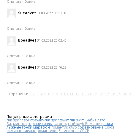
Ответить
Ссылка
Sueadvet
31.03.2022 00:18:50
Ответить
Ссылка
Booadvet
31.03.2022 20:02:40
Ответить
Ссылка
Booadvet
31.03.2022 23:46:28
Ответить
Ссылка
Страницы:
1
2
3
4
5
6
7
8
9
10
11
12
13
14
15
16
17
18
19
20
21
Популярные фотографии
run
sprint
sprint-swim-run
sprintswimrun
swim
Бабье лето
Бадминтон
горные козлы
загородный клуб Романтик
лыжи
лыжные гонки
марафон
Романтик клуб
соревнование
Союз
сильных смелых романтиков
Чемпионат СССР