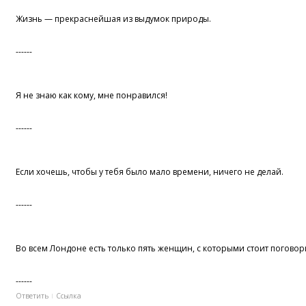
Жизнь — прекраснейшая из выдумок природы.
------
Я не знаю как кому, мне понравился!
------
Если хочешь, чтобы у тебя было мало времени, ничего не делай.
------
Во всем Лондоне есть только пять женщин, с которыми стоит поговорит
------
Ответить
Ссылка