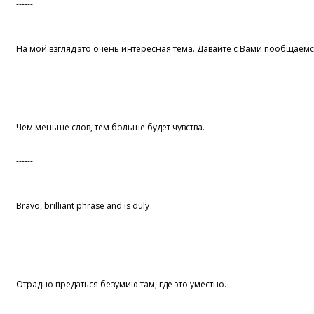
------
На мой взгляд это очень интересная тема. Давайте с Вами пообщаемс
------
Чем меньше слов, тем больше будет чувства.
------
Bravo, brilliant phrase and is duly
------
Отрадно предаться безумию там, где это уместно.