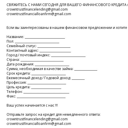
СВЯЖИТЕСЬ С НАМИ СЕГОДНЯ ДЛЯ ВАШЕГО ФИНАНСОВОГО КРЕДИТА по
crowntrustfinancelending@gmail.com
crowntrustfinancialloanfirm@gmail.com
Если вы заинтересованы в нашем финансовом предложении и хотите по
Название: ____________________________
Пол: _______________________________
Семейный статус: _______________________
Контактный адрес: ______________________
Город / почтовый индекс: ________________________
Страна: ______________________________
Дата рождения: ________________________
Сумма, необходимая в качестве займа: ________________
Срок кредита: ________________________
Ежемесячный доход / Годовой доход: _________
Профессия: ___________________________
Цель кредита: _____________________
Телефон: ________________________________
Факс: __________________________________
Ваш успех начинается с нас !!!
Отправьте запрос на кредит для немедленного ответа:
crowntrustfinancelending@gmail.com
crowntrustfinancialloanfirm@gmail.com