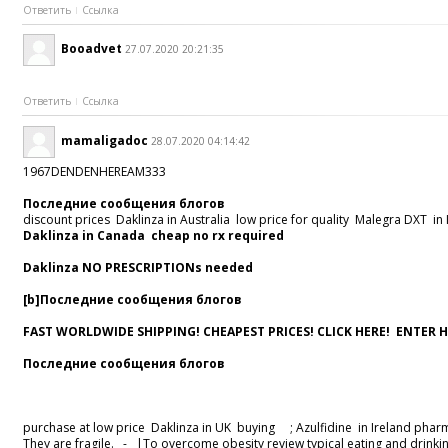
Ответить
Ссылка
Booadvet
27.07.2020 20:21:35
Ответить
Ссылка
mamaligadoc
28.07.2020 04:14:42
1967DENDENHEREAM333
Последние сообщения блогов
discount prices Daklinza in Australia low price for quality Malegra DXT in 
Daklinza in Canada cheap no rx required
Daklinza NO PRESCRIPTIONs needed
[b]Последние сообщения блогов
FAST WORLDWIDE SHIPPING! CHEAPEST PRICES! CLICK HERE! ENTER H
Последние сообщения блогов
purchase at low price Daklinza in UK buying ; Azulfidine in Ireland ph
They are fragile. - |To overcome obesity review typical eating and drinki