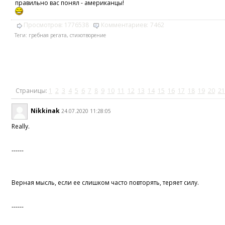
правильно вас понял - американцы!
Просмотров:
1776538
Комментариев:
7462
Теги:
гребная регата
,
стихотворение
Страницы:
1
2
3
4
5
6
7
8
9
10
11
12
13
14
15
16
17
18
19
20
21
Nikkinak
24.07.2020 11:28:05
Really.
------
Верная мысль, если ее слишком часто повторять, теряет силу.
------