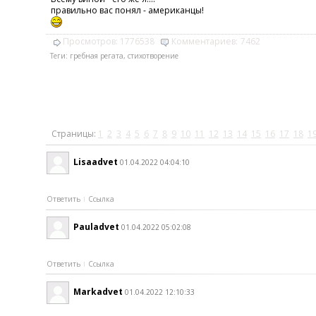
правильно вас понял - американцы!
Просмотров:
1776538
Комментариев:
7462
Теги:
гребная регата
,
стихотворение
Страницы:
1
2
3
4
5
6
7
8
9
10
11
12
13
14
15
16
17
18
1
Lisaadvet
01.04.2022 04:04:10
Ответить
Ссылка
Pauladvet
01.04.2022 05:02:08
Ответить
Ссылка
Markadvet
01.04.2022 12:10:33