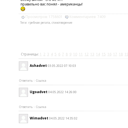
правильно вас понял - американцы!
Просмотров:
1758601
Комментариев:
7409
Теги:
гребная регата
,
стихотворение
Страницы:
1
2
3
4
5
6
7
8
9
10
11
12
13
14
15
16
17
18
1
Ashadvet
03.05.2022 07:10:03
Ответить
Ссылка
Ugoadvet
04.05.2022 14:26:00
Ответить
Ссылка
Wimadvet
04.05.2022 14:35:02