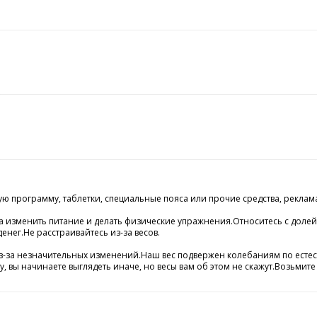
ую программу, таблетки, специальные пояса или прочие средства, реклама
а изменить питание и делать физические упражнения.Относитесь с долей
енег.Не расстраивайтесь из-за весов.
ь из-за незначительных изменений.Наш вес подвержен колебаниям по ест
 вы начинаете выглядеть иначе, но весы вам об этом не скажут.Возьмите 