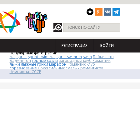
РЕГИСТРАЦИЯ
ВОЙТИ
Популярные фотографии
run
sprint
sprint-swim-run
sprintswimrun
swim
Бабье лето
Бадминтон
горные козлы
загородный клуб Романтик
лыжи
лыжные гонки
марафон
Романтик клуб
соревнование
Союз сильных смелых романтиков
Чемпионат СССР