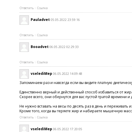
Ответить
Ссылка
Pauladvet
05.05.2022 23:59:16
Ответить
Ссылка
Booadvet
06.05.2022 02:29:33
Ответить
Ссылка
vselediMep
06.05.2022 14:09:48
Запоминаем раз и навсегда если вы видите платную диетическ
Единственно верный и действенный способ избавиться от жир
Скорее всего, они обернутся для вас пустой тратой времени и д
Не нужно вставать на весы по десять раз в день и переживат
Кроме того, когда вы теряете жир и набираете мышечную массу,
Ответить
Ссылка
vselediMep
06.05.2022 17:20:05