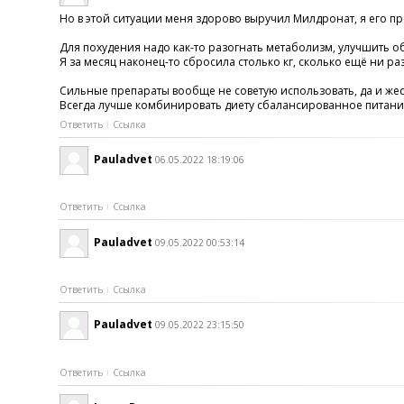
Но в этой ситуации меня здорово выручил Милдронат, я его пр
Для похудения надо как-то разогнать метаболизм, улучшить обм
Я за месяц наконец-то сбросила столько кг, сколько ещё ни раз
Сильные препараты вообще не советую использовать, да и жест
Всегда лучше комбинировать диету сбалансированное питание
Ответить
Ссылка
Pauladvet
06.05.2022 18:19:06
Ответить
Ссылка
Pauladvet
09.05.2022 00:53:14
Ответить
Ссылка
Pauladvet
09.05.2022 23:15:50
Ответить
Ссылка