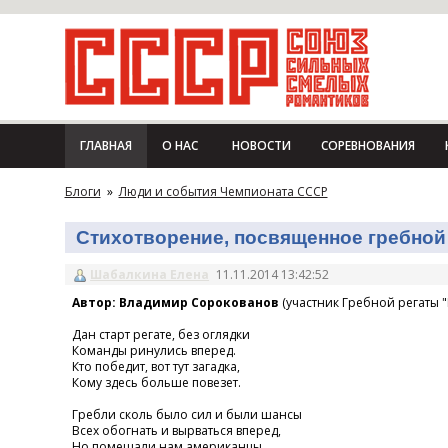
ГЛАВНАЯ
О НАС
НОВОСТИ
СОРЕВНОВАНИЯ
Блоги
»
Люди и события Чемпионата СССР
Стихотворение, посвященное гребной 
Шабалкина Елена
11.11.2014 13:42:52
Автор: Владимир Сорокованов
(участник Гребной регаты "
Дан старт регате, без оглядки
Команды ринулись вперед.
Кто победит, вот тут загадка,
Кому здесь больше повезет.
Гребли сколь было сил и были шансы
Всех обогнать и вырваться вперед,
Но помешали нам американцы,