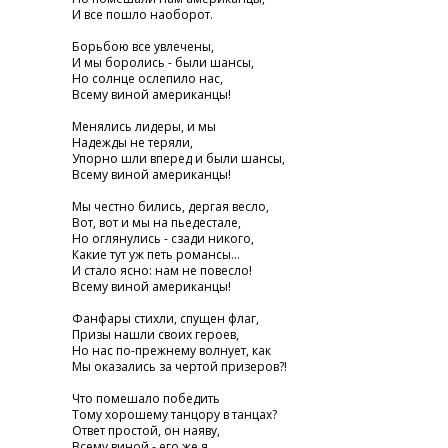
И все пошло наоборот.
Борьбою все увлечены,
И мы боролись - были шансы,
Но солнце ослепило нас,
Всему виной американцы!
Менялись лидеры, и мы
Надежды не теряли,
Упорно шли вперед и были шансы,
Всему виной американцы!
Мы честно бились, дергая весло,
Вот, вот и мы на пьедестале,
Но оглянулись - сзади никого,
Какие тут уж петь романсы...
И стало ясно: нам не повесло!
Всему виной американцы!
Фанфары стихли, спущен флаг,
Призы нашли своих героев,
Но нас по-прежнему волнует, как
Мы оказались за чертой призеров?!
Что помешало победить
Тому хорошему танцору в танцах?
Ответ простой, он наяву,
Всему виной - его же я....