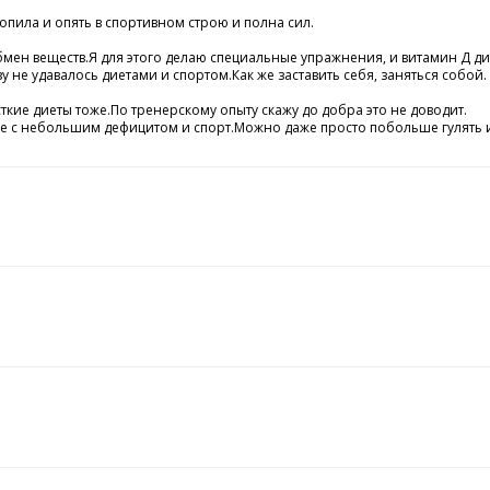
опила и опять в спортивном строю и полна сил.
ен веществ.Я для этого делаю специальные упражнения, и витамин Д дието
у не удавалось диетами и спортом.Как же заставить себя, заняться собой.
кие диеты тоже.По тренерскому опыту скажу до добра это не доводит.
 с небольшим дефицитом и спорт.Можно даже просто побольше гулять и