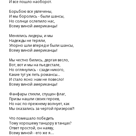
И все пошло наоборот.
Борьбою все увлечены,
И мы боролись - были шансы,
Но солнце ослепило нас,
Всему виной американцы!
Менялись лидеры, и мы
Надежды не теряли,
Упорно шли вперед и были шансы,
Всему виной американцы!
Мы честно бились, дергая весло,
Вот, вот и мы на пьедестале,
Но оглянулись - сзади никого,
Какие тут уж петь романсы...
И стало ясно: нам не повесло!
Всему виной американцы!
Фанфары стихли, спущен флаг,
Призы нашли своих героев,
Но нас по-прежнему волнует, как
Мы оказались за чертой призеров?!
Что помешало победить
Тому хорошему танцору в танцах?
Ответ простой, он наяву,
Всему виной - его же я....