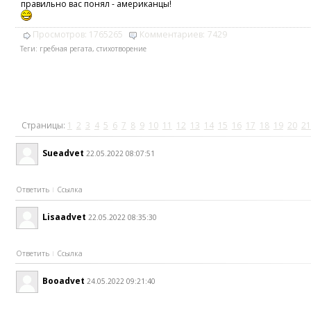
правильно вас понял - американцы!
Просмотров:
1765265
Комментариев:
7429
Теги:
гребная регата
,
стихотворение
Страницы:
1
2
3
4
5
6
7
8
9
10
11
12
13
14
15
16
17
18
19
20
21
Sueadvet
22.05.2022 08:07:51
Ответить
Ссылка
Lisaadvet
22.05.2022 08:35:30
Ответить
Ссылка
Booadvet
24.05.2022 09:21:40