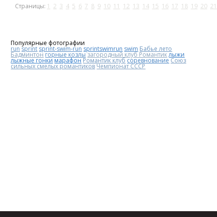
Страницы:
1
2
3
4
5
6
7
8
9
10
11
12
13
14
15
16
17
18
19
20
21
Популярные фотографии
run
sprint
sprint-swim-run
sprintswimrun
swim
Бабье лето
Бадминтон
горные козлы
загородный клуб Романтик
лыжи
лыжные гонки
марафон
Романтик клуб
соревнование
Союз
сильных смелых романтиков
Чемпионат СССР