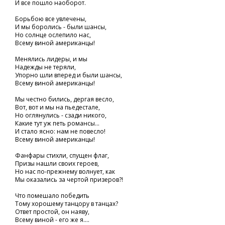
И все пошло наоборот.
Борьбою все увлечены,
И мы боролись - были шансы,
Но солнце ослепило нас,
Всему виной американцы!
Менялись лидеры, и мы
Надежды не теряли,
Упорно шли вперед и были шансы,
Всему виной американцы!
Мы честно бились, дергая весло,
Вот, вот и мы на пьедестале,
Но оглянулись - сзади никого,
Какие тут уж петь романсы...
И стало ясно: нам не повесло!
Всему виной американцы!
Фанфары стихли, спущен флаг,
Призы нашли своих героев,
Но нас по-прежнему волнует, как
Мы оказались за чертой призеров?!
Что помешало победить
Тому хорошему танцору в танцах?
Ответ простой, он наяву,
Всему виной - его же я....