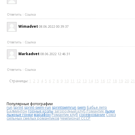
Ответить
Ссылка
Wimadvet
08.06.2022 00:39:37
Ответить
Ссылка
Markadvet
08.06.2022 12:46:31
Ответить
Ссылка
Страницы:
1
2
3
4
5
6
7
8
9
10
11
12
13
14
15
16
17
18
19
20
21
Популярные фотографии
run
sprint
sprint-swim-run
sprintswimrun
swim
Бабье лето
Бадминтон
горные козлы
загородный клуб Романтик
лыжи
лыжные гонки
марафон
Романтик клуб
соревнование
Союз
сильных смелых романтиков
Чемпионат СССР