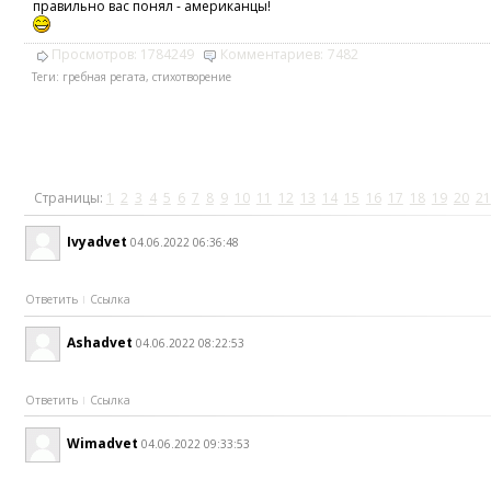
правильно вас понял - американцы!
Просмотров:
1784249
Комментариев:
7482
Теги:
гребная регата
,
стихотворение
Страницы:
1
2
3
4
5
6
7
8
9
10
11
12
13
14
15
16
17
18
19
20
21
Ivyadvet
04.06.2022 06:36:48
Ответить
Ссылка
Ashadvet
04.06.2022 08:22:53
Ответить
Ссылка
Wimadvet
04.06.2022 09:33:53