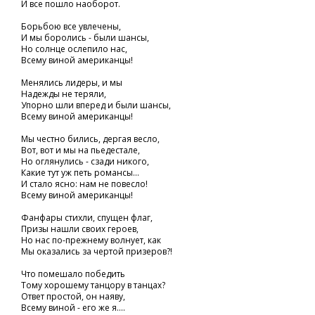
И все пошло наоборот.
Борьбою все увлечены,
И мы боролись - были шансы,
Но солнце ослепило нас,
Всему виной американцы!
Менялись лидеры, и мы
Надежды не теряли,
Упорно шли вперед и были шансы,
Всему виной американцы!
Мы честно бились, дергая весло,
Вот, вот и мы на пьедестале,
Но оглянулись - сзади никого,
Какие тут уж петь романсы...
И стало ясно: нам не повесло!
Всему виной американцы!
Фанфары стихли, спущен флаг,
Призы нашли своих героев,
Но нас по-прежнему волнует, как
Мы оказались за чертой призеров?!
Что помешало победить
Тому хорошему танцору в танцах?
Ответ простой, он наяву,
Всему виной - его же я....