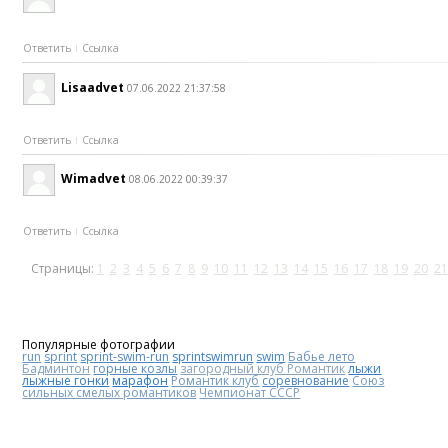
Ответить
Ссылка
Lisaadvet
07.06.2022 21:37:58
Ответить
Ссылка
Wimadvet
08.06.2022 00:39:37
Ответить
Ссылка
Страницы:
1
2
3
4
5
6
7
8
9
10
11
12
13
14
15
16
17
18
19
20
21
Популярные фотографии
run
sprint
sprint-swim-run
sprintswimrun
swim
Бабье лето
Бадминтон
горные козлы
загородный клуб Романтик
лыжи
лыжные гонки
марафон
Романтик клуб
соревнование
Союз
сильных смелых романтиков
Чемпионат СССР